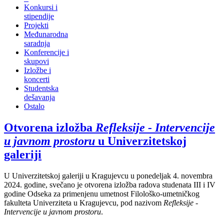
Konkursi i
stipendije
Projekti
Međunarodna
saradnja
Konferencije i
skupovi
Izložbe i
koncerti
Studentska
dešavanja
Ostalo
Otvorena izložba
Refleksije - Intervencije
u javnom prostoru
u Univerzitetskoj
galeriji
U Univerzitetskoj galeriji u Kragujevcu u ponedeljak 4. novembra
2024. godine, svečano je otvorena izložba radova studenata III i IV
godine Odseka za primenjenu umetnost Filološko-umetničkog
fakulteta Univerziteta u Kragujevcu, pod nazivom
Refleksije -
Intervencije u javnom prostoru
.