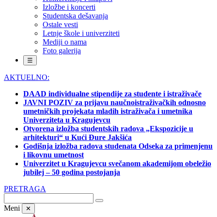
Izložbe i koncerti
Studentska dešavanja
Ostale vesti
Letnje škole i univerziteti
Mediji o nama
Foto galerija
☰
AKTUELNO:
DAAD individualne stipendije za studente i istraživače
JAVNI POZIV za prijavu naučnoistraživačkih odnosno
umetničkih projekata mladih istraživača i umetnika
Univerziteta u Kragujevcu
Otvorena izložba studentskih radova „Ekspozicije u
arhitekturi“ u Kući Đure Jakšića
Godišnja izložba radova studenata Odseka za primenjenu
i likovnu umetnost
Univerzitet u Kragujevcu svečanom akademijom obeležio
jubilej – 50 godina postojanja
PRETRAGA
Meni
✕