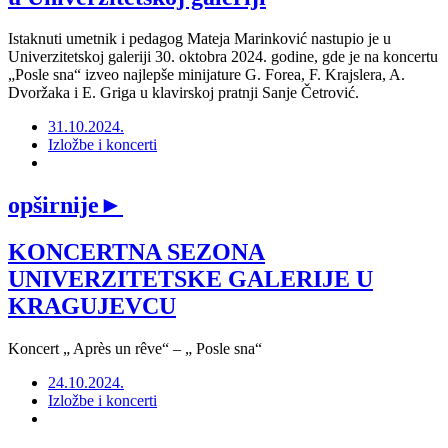
Istaknuti umetnik i pedagog Mateja Marinković nastupio je u
Univerzitetskoj galeriji 30. oktobra 2024. godine, gde je na koncertu
„Posle sna“ izveo najlepše minijature G. Forea, F. Krajslera, A.
Dvoržaka i E. Griga u klavirskoj pratnji Sanje Četrović.
31.10.2024.
Izložbe i koncerti
opširnije
►
KONCERTNA SEZONA
UNIVERZITETSKE GALERIJE U
KRAGUJEVCU
Koncert „ Après un rêve“ – „ Posle sna“
24.10.2024.
Izložbe i koncerti