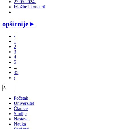
27.05.2024.
Izložbe i koncerti
opširnije
►
‹
1
2
3
4
5
...
35
›
Početak
Univerzitet
Članice
Studije
Nastava
Nauka