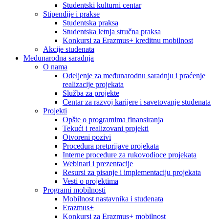
Studentski kulturni centar
Stipendije i prakse
Studentska praksa
Studentska letnja stručna praksa
Konkursi za Erazmus+ kreditnu mobilnost
Akcije studenata
Međunarodna saradnja
O nama
Odeljenje za međunarodnu saradnju i praćenje
realizacije projekata
Služba za projekte
Centar za razvoj karijere i savetovanje studenata
Projekti
Opšte o programima finansiranja
Tekući i realizovani projekti
Otvoreni pozivi
Procedura pretprijave projekata
Interne procedure za rukovodioce projekata
Webinari i prezentacije
Resursi za pisanje i implementaciju projekata
Vesti o projektima
Programi mobilnosti
Mobilnost nastavnika i studenata
Erazmus+
Konkursi za Erazmus+ mobilnost