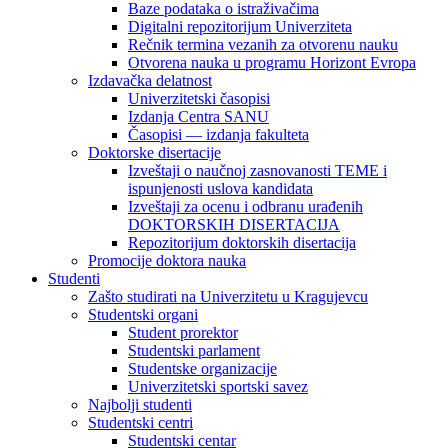
Baze podataka o istraživačima
Digitalni repozitorijum Univerziteta
Rečnik termina vezanih za otvorenu nauku
Otvorena nauka u programu Horizont Evropa
Izdavačka delatnost
Univerzitetski časopisi
Izdanja Centra SANU
Časopisi — izdanja fakulteta
Doktorske disertacije
Izveštaji o naučnoj zasnovanosti TEME i
ispunjenosti uslova kandidata
Izveštaji za ocenu i odbranu urađenih
DOKTORSKIH DISERTACIJA
Repozitorijum doktorskih disertacija
Promocije doktora nauka
Studenti
Zašto studirati na Univerzitetu u Kragujevcu
Studentski organi
Student prorektor
Studentski parlament
Studentske organizacije
Univerzitetski sportski savez
Najbolji studenti
Studentski centri
Studentski centar