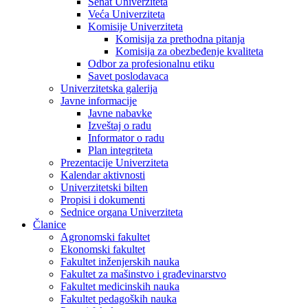
Senat Univerziteta
Veća Univerziteta
Komisije Univerziteta
Komisija za prethodna pitanja
Komisija za obezbeđenje kvaliteta
Odbor za profesionalnu etiku
Savet poslodavaca
Univerzitetska galerija
Javne informacije
Javne nabavke
Izveštaj o radu
Informator o radu
Plan integriteta
Prezentacije Univerziteta
Kalendar aktivnosti
Univerzitetski bilten
Propisi i dokumenti
Sednice organa Univerziteta
Članice
Agronomski fakultet
Ekonomski fakultet
Fakultet inženjerskih nauka
Fakultet za mašinstvo i građevinarstvo
Fakultet medicinskih nauka
Fakultet pedagoških nauka