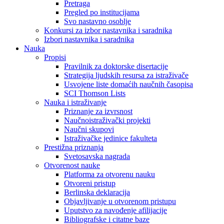
Pretraga
Pregled po institucijama
Svo nastavno osoblje
Konkursi za izbor nastavnika i saradnika
Izbori nastavnika i saradnika
Nauka
Propisi
Pravilnik za doktorske disertacije
Strategija ljudskih resursa za istraživače
Usvojene liste domaćih naučnih časopisa
SCI Thomson Lists
Nauka i istraživanje
Priznanje za izvrsnost
Naučnoistraživački projekti
Naučni skupovi
Istraživačke jedinice fakulteta
Prestižna priznanja
Svetosavska nagrada
Otvorenost nauke
Platforma za otvorenu nauku
Otvoreni pristup
Berlinska deklaracija
Objavljivanje u otvorenom pristupu
Uputstvo za navođenje afilijacije
Bibliografske i citatne baze