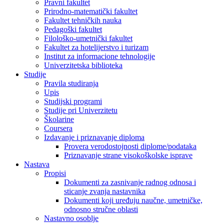
Pravni fakultet
Prirodno-matematički fakultet
Fakultet tehničkih nauka
Pedagoški fakultet
Filološko-umetnički fakultet
Fakultet za hotelijerstvo i turizam
Institut za informacione tehnologije
Univerzitetska biblioteka
Studije
Pravila studiranja
Upis
Studijski programi
Studije pri Univerzitetu
Školarine
Coursera
Izdavanje i priznavanje diploma
Provera verodostojnosti diplome/podataka
Priznavanje strane visokoškolske isprave
Nastava
Propisi
Dokumenti za zasnivanje radnog odnosa i
sticanje zvanja nastavnika
Dokumenti koji uređuju naučne, umetničke,
odnosno stručne oblasti
Nastavno osoblje