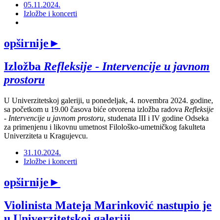
05.11.2024.
Izložbe i koncerti
opširnije
►
Izložba
Refleksije - Intervencije u javnom
prostoru
U Univerzitetskoj galeriji, u ponedeljak, 4. novembra 2024. godine,
sa početkom u 19.00 časova biće otvorena izložba radova
Refleksije
- Intervencije u javnom prostoru
, studenata III i IV godine Odseka
za primenjenu i likovnu umetnost Filološko-umetničkog fakulteta
Univerziteta u Kragujevcu.
31.10.2024.
Izložbe i koncerti
opširnije
►
Violinista Mateja Marinković nastupio je
u Univerzitetskoj galeriji