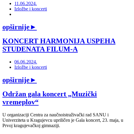
11.06.2024.
Izložbe i koncerti
opširnije
►
KONCERT HARMONIJA USPEHA
STUDENATA FILUM-A
06.06.2024.
Izložbe i koncerti
opširnije
►
Održan gala koncert „Muzički
vremeplov“
U organizaciji Centra za naučnoistraživački rad SANU i
Univerziteta u Kragujevcu upriličen je Gala koncert, 23. maja, u
Prvoj kragujevačkoj gimnaziji.