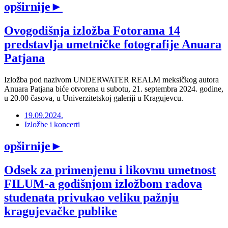
opširnije
►
Ovogodišnja izložba Fotorama 14
predstavlja umetničke fotografije Anuara
Patjana
Izložba pod nazivom UNDERWATER REALM meksičkog autora
Anuara Patjana biće otvorena u subotu, 21. septembra 2024. godine,
u 20.00 časova, u Univerzitetskoj galeriji u Kragujevcu.
19.09.2024.
Izložbe i koncerti
opširnije
►
Odsek za primenjenu i likovnu umetnost
FILUM-a godišnjom izložbom radova
studenata privukao veliku pažnju
kragujevačke publike