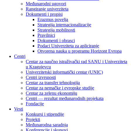
Međunarodni ugovori
Rangiranje univerziteta
Dokumenti i propisi
Erazmus povelja
Strategija internacionalizacije
Strategija mobilnosti
Pravilnici
Dokumenti i obrasci
Podaci Univerziteta za apliciranje
Otvorena nauka u programu Horizont Evropa
Centri
Centar za naučno istraživački rad SANU i Univerziteta
u Kragujevcu
Univerzitetski informatički centar (UNIC)
Centri izvrsnosti
Centar za transfer tehnologija
Centar za nemačke i evropske studije
Centar za zelenu ekonomiju
Centri — rezultat međunarodnih projekata
Fondacije
Vesti
Konkursi i stipendije
Projekti
Međunarodna saradnja
Konferencije i skupovi