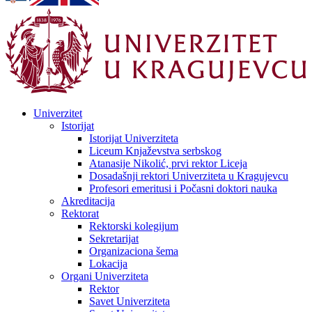
Univerzitet
Istorijat
Istorijat Univerziteta
Liceum Knjaževstva serbskog
Atanasije Nikolić, prvi rektor Liceja
Dosadašnji rektori Univerziteta u Kragujevcu
Profesori emeritusi i Počasni doktori nauka
Akreditacija
Rektorat
Rektorski kolegijum
Sekretarijat
Organizaciona šema
Lokacija
Organi Univerziteta
Rektor
Savet Univerziteta