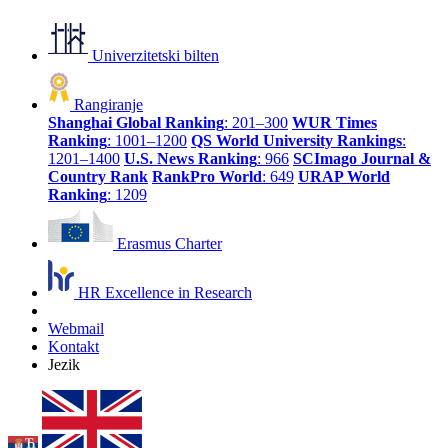
Univerzitetski bilten
Rangiranje
Shanghai Global Ranking
: 201–300
WUR Times
Ranking
: 1001–1200
QS World University Rankings
:
1201–1400
U.S. News Ranking
: 966
SCImago Journal &
Country Rank
RankPro World
: 649
URAP World
Ranking
: 1209
Erasmus Charter
HR Excellence in Research
Webmail
Kontakt
Jezik