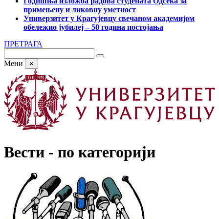
Годишња изложба радова студената Одсека за
примењену и ликовну уметност
Универзитет у Крагујевцу свечаном академијом
обележио јубилеј – 50 година постојања
ПРЕТРАГА
Мени
✕
Вести - по категорији