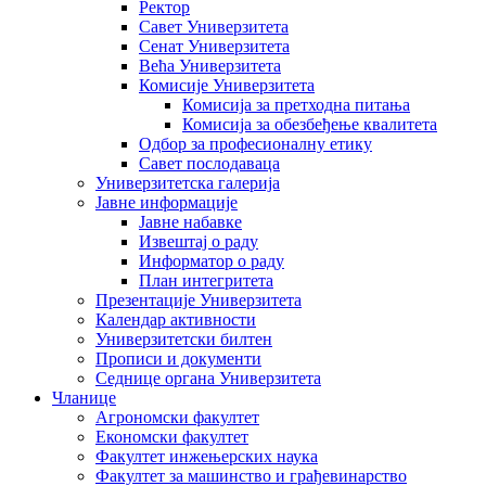
Ректор
Савет Универзитета
Сенат Универзитета
Већа Универзитета
Комисије Универзитета
Комисија за претходна питања
Комисија за обезбеђење квалитета
Одбор за професионалну етику
Савет послодаваца
Универзитетска галерија
Јавне информације
Јавне набавке
Извештај о раду
Информатор о раду
План интегритета
Презентације Универзитета
Календар активности
Универзитетски билтен
Прописи и документи
Седнице органа Универзитета
Чланице
Агрономски факултет
Економски факултет
Факултет инжењерских наука
Факултет за машинство и грађевинарство