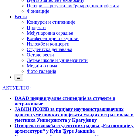
Центар за зелену економију
Центри — резултат међународних пројеката
Фондације
Вести
Конкурси и стипендије
Пројекти
Међународна сарадња
Конференције и скупови
Изложбе и концерти
Студентска дешавања
Остале вести
Летње школе и универзитети
Медији о нама
Фото галерија
☰
АКТУЕЛНО:
DAAD индивидуалне стипендије за студенте и
истраживаче
ЈАВНИ ПОЗИВ за пријаву научноистраживачких
односно уметничких пројеката младих истраживача и
уметника Универзитета у Крагујевцу
Отворена изложба студентских радова „Експозиције у
архитектури“ у Кући Ђуре Јакшића