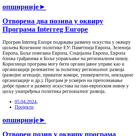
опширније
►
Отворена два позива у оквиру
Програма Interreg Europe
Програм Interreg Europe подржава размену искуства у оквиру
циљева Кохезионе политике ЕУ: Паметнија Европа, Зеленија
Европа, Боље повезана Европа, Социјална Европа, Европа
ближа грађанима и Боље управљање на регионалном нивоу.
Корисници програма могу бити органи јавне управе као и
организације релевантне за политику регионалног развоја
(развојне агенције, приватне коморе, универзитети, невладине
организације и др.). Програм је усмерен на препознавање
добре праксе и размену искустава на пан-европском нивоу у
циљу унапређења политика регионалног развоја.
05.04.2024.
Пројекти
опширније
►
Отворен позив у оквиру програма