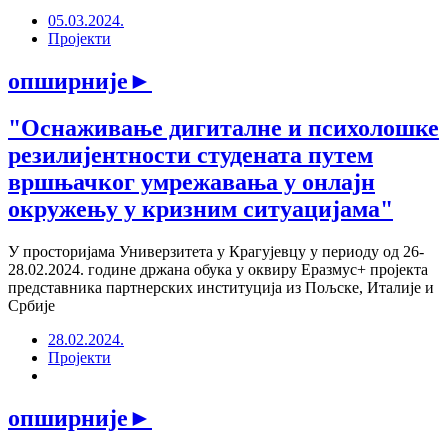
05.03.2024.
Пројекти
опширније
►
"Оснаживање дигиталне и психолошке
резилијентности студената путем
вршњачког умрежавања у онлајн
окружењу у кризним ситуацијама"
У просторијама Универзитета у Крагујевцу у периоду од 26-
28.02.2024. године држана обука у оквиру Еразмус+ пројекта
представника партнерских институција из Пољске, Италије и
Србије
28.02.2024.
Пројекти
опширније
►