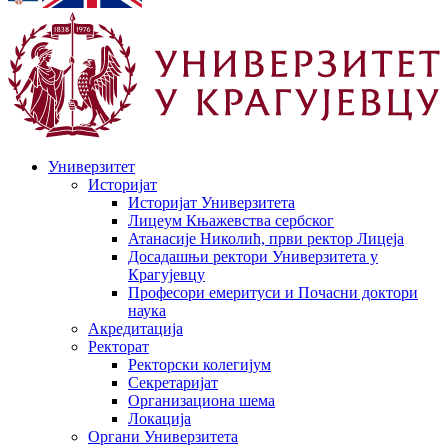
Универзитет
Историјат
Историјат Универзитета
Лицеум Књажевства сербског
Атанасије Николић, први ректор Лицеја
Досадашњи ректори Универзитета у
Крагујевцу
Професори емеритуси и Почасни доктори
наука
Акредитација
Ректорат
Ректорски колегијум
Секретаријат
Организациона шема
Локација
Органи Универзитета