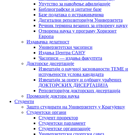
Упутство за навођење афилијације
Библиографске и цитатне базе
Базе података о истраживачима
Дигитални репозиторијум Универзитета
Рeчник термина везаних за отворену науку
Отворена наука у програму Хоризонт
Европа
Издавачка делатност
Универзитетски часописи
Издања Центра САНУ
Часописи — издања факултета
Докторске дисертације
Извештаји о научној заснованости ТЕМЕ и
испуњености услова кандидата
Извештаји за оцену и одбрану урађених
ДОКТОРСКИХ ДИСЕРТАЦИЈА
Репозиторијум докторских дисертација
Промоције доктора наука
Студенти
Зашто студирати на Универзитету у Крагујевцу
Студентски органи
Студент проректор
Студентски парламент
Студентске организације
Универзитетски спортски савез