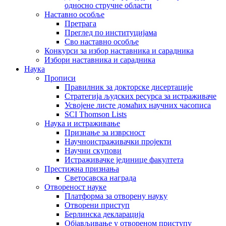
односно стручне области
Наставно особље
Претрага
Преглед по институцијама
Сво наставно особље
Конкурси за избор наставника и сарадника
Избори наставника и сарадника
Наука
Прописи
Правилник за докторске дисертације
Стратегија људских ресурса за истраживаче
Усвојене листе домаћих научних часописа
SCI Thomson Lists
Наука и истраживање
Признање за изврсност
Научноистраживачки пројекти
Научни скупови
Истраживачке јединице факултета
Престижна признања
Светосавска награда
Отвореност науке
Платформа за отворену науку
Отворени приступ
Берлинска декларација
Објављивање у отвореном приступу