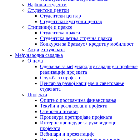
Најбољи студенти
Студентски центри
Студентски центар
Студентски културни центар
Стипендије и праксе
Студентска пракса
Студентска летња стручна пракса
Конкурси за Еразмус+ кредитну мобилност
Акције студената
Међународна сарадња
О нама
Одељење за међународну сарадњу и праћење
реализације пројеката
Служба за пројекте
Центар за развој каријере и саветовање
студената
Пројекти
Опште о програмима финансирања
Текући и реализовани пројекти
Отворени позиви
Процедура претпријаве пројеката
Интерне процедуре за руководиоце
пројеката
Вебинари и презентације
Ресурси за писање и имплементацију