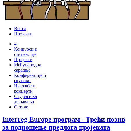
Вести
Пројекти
≡
Конкурси и
стипендије
Пројекти
Међународна
сарадња
Конференције и
скупови
Изложбе и
концерти
Студентска
дешавања
Остало
Interreg Europe програм - Трећи позив
за подношење предлога пројеката