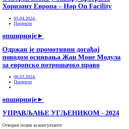
Хоризонт Европа – Hop On Facility
05.04.2024.
Пројекти
опширније
►
Одржан је промотивни догађај
поводом оснивања Жан Моне Модула
за европско потрошачко право
06.03.2024.
Пројекти
опширније
►
УПРАВЉАЊЕ УГЉЕНИКОМ - 2024
Отворен позив за консултанте