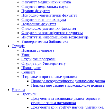
Факултет медицинских наука
Факултет педагошких наука
Правни факултет
Природно-математички факултет
Факултет техничких наука
Педагошки факултет
Филолошко-уметнички факултет
Факултет за хотелијерство и туризам
Институт за информационе технологије
Универзитетска библиотека
Студије
Правила студирања
Упис
Студијски програми
Студије при Универзитету
Школарине
Coursera
Издавање и признавање диплома
Провера веродостојности дипломе/података
Признавање стране високошколске исправе
Настава
Прописи
Документи за заснивање радног односа и
стицање звања наставника
Документи који уређују научне, уметничке,