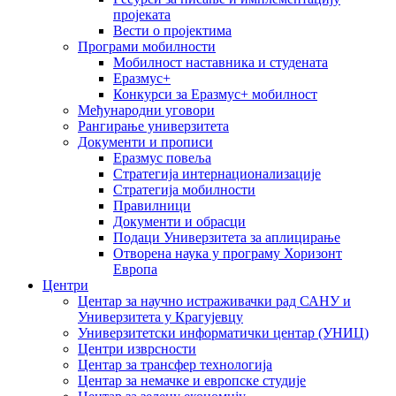
пројеката
Вести о пројектима
Програми мобилности
Мобилност наставника и студената
Еразмус+
Конкурси за Еразмус+ мобилност
Међународни уговори
Рангирање универзитета
Документи и прописи
Еразмус повеља
Стратегија интернационализације
Стратегија мобилности
Правилници
Документи и обрасци
Подаци Универзитета за аплицирање
Отворена наука у програму Хоризонт
Европа
Центри
Центар за научно истраживачки рад САНУ и
Универзитета у Крагујевцу
Универзитетски информатички центар (УНИЦ)
Центри изврсности
Центар за трансфер технологија
Центар за немачке и европске студије