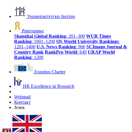
Универзитетски билтен
Рангирање
Shanghai Global Ranking
: 201–300
WUR Times
Ranking
: 1001–1200
QS World University Rankings
:
1201–1400
U.S. News Ranking
: 966
SCImago Journal &
Country Rank
RankPro World
: 649
URAP World
Ranking
: 1209
Erasmus Charter
HR Excellence in Research
Webmail
Контакт
Језик