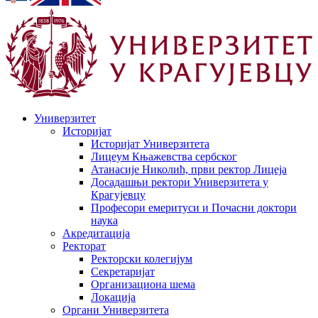
Универзитет
Историјат
Историјат Универзитета
Лицеум Књажевства сербског
Атанасије Николић, први ректор Лицеја
Досадашњи ректори Универзитета у
Крагујевцу
Професори емеритуси и Почасни доктори
наука
Акредитација
Ректорат
Ректорски колегијум
Секретаријат
Организациона шема
Локација
Органи Универзитета