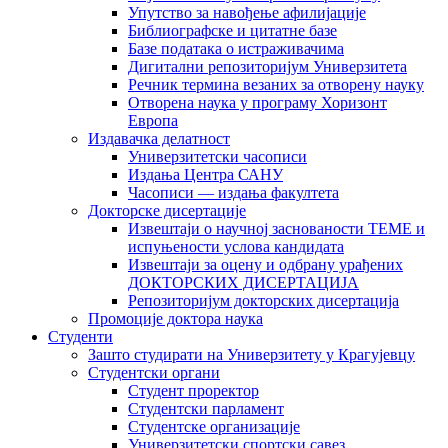
Упутство за навођење афилијације
Библиографске и цитатне базе
Базе података о истраживачима
Дигитални репозиторијум Универзитета
Рeчник термина везаних за отворену науку
Отворена наука у програму Хоризонт
Европа
Издавачка делатност
Универзитетски часописи
Издања Центра САНУ
Часописи — издања факултета
Докторске дисертације
Извештаји о научној заснованости ТЕМЕ и
испуњености услова кандидата
Извештаји за оцену и одбрану урађених
ДОКТОРСКИХ ДИСЕРТАЦИЈА
Репозиторијум докторских дисертација
Промоције доктора наука
Студенти
Зашто студирати на Универзитету у Крагујевцу
Студентски органи
Студент проректор
Студентски парламент
Студентске организације
Универзитетски спортски савез