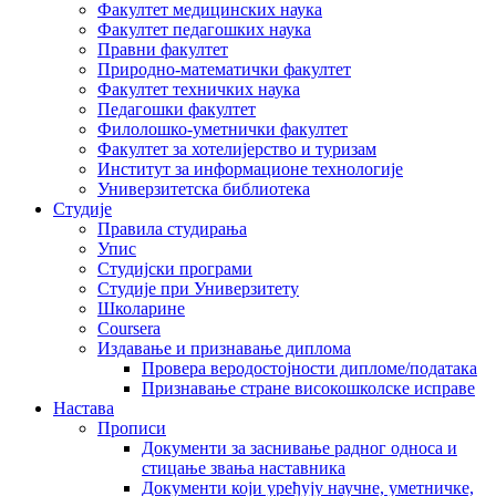
Факултет медицинских наука
Факултет педагошких наука
Правни факултет
Природно-математички факултет
Факултет техничких наука
Педагошки факултет
Филолошко-уметнички факултет
Факултет за хотелијерство и туризам
Институт за информационе технологије
Универзитетска библиотека
Студије
Правила студирања
Упис
Студијски програми
Студије при Универзитету
Школарине
Coursera
Издавање и признавање диплома
Провера веродостојности дипломе/података
Признавање стране високошколске исправе
Настава
Прописи
Документи за заснивање радног односа и
стицање звања наставника
Документи који уређују научне, уметничке,