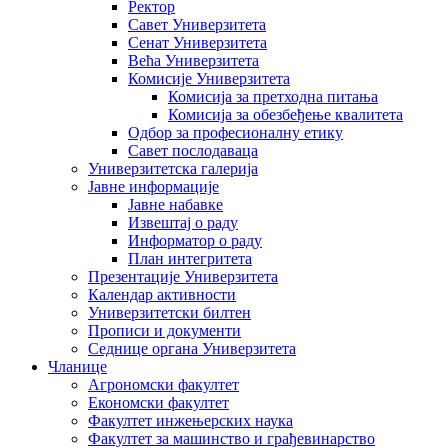
Ректор
Савет Универзитета
Сенат Универзитета
Већа Универзитета
Комисије Универзитета
Комисија за претходна питања
Комисија за обезбеђење квалитета
Одбор за професионалну етику
Савет послодаваца
Универзитетска галерија
Јавне информације
Јавне набавке
Извештај о раду
Информатор о раду
План интегритета
Презентације Универзитета
Календар активности
Универзитетски билтен
Прописи и документи
Седнице органа Универзитета
Чланице
Агрономски факултет
Економски факултет
Факултет инжењерских наука
Факултет за машинство и грађевинарство