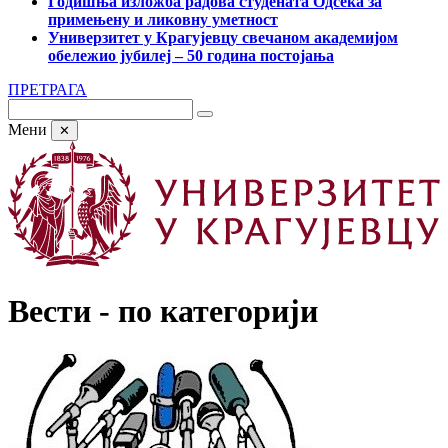
Годишња изложба радова студената Одсека за
примењену и ликовну уметност
Универзитет у Крагујевцу свечаном академијом
обележио јубилеј – 50 година постојања
ПРЕТРАГА
Мени
✕
Вести - по категорији