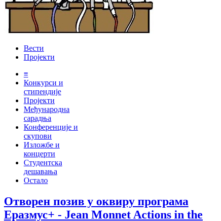
Вести
Пројекти
≡
Конкурси и
стипендије
Пројекти
Међународна
сарадња
Конференције и
скупови
Изложбе и
концерти
Студентска
дешавања
Остало
Отворен позив у оквиру програма
Еразмус+ - Jean Monnet Actions in the