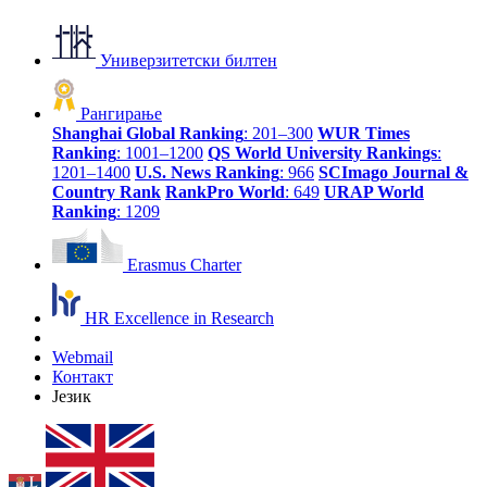
Универзитетски билтен
Рангирање
Shanghai Global Ranking
: 201–300
WUR Times
Ranking
: 1001–1200
QS World University Rankings
:
1201–1400
U.S. News Ranking
: 966
SCImago Journal &
Country Rank
RankPro World
: 649
URAP World
Ranking
: 1209
Erasmus Charter
HR Excellence in Research
Webmail
Контакт
Језик