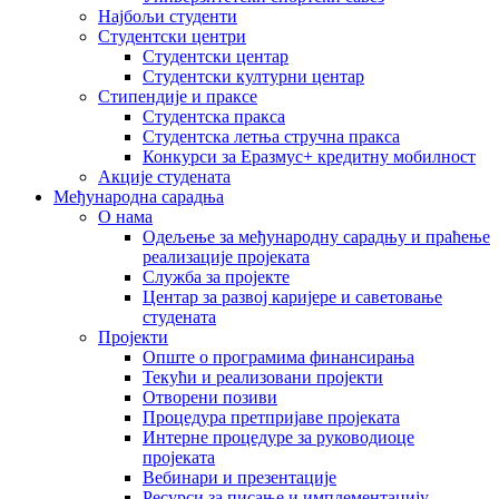
Најбољи студенти
Студентски центри
Студентски центар
Студентски културни центар
Стипендије и праксе
Студентска пракса
Студентска летња стручна пракса
Конкурси за Еразмус+ кредитну мобилност
Акције студената
Међународна сарадња
О нама
Одељење за међународну сарадњу и праћење
реализације пројеката
Служба за пројекте
Центар за развој каријере и саветовање
студената
Пројекти
Опште о програмима финансирања
Текући и реализовани пројекти
Отворени позиви
Процедура претпријаве пројеката
Интерне процедуре за руководиоце
пројеката
Вебинари и презентације
Ресурси за писање и имплементацију