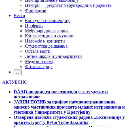
Центар за зелену економију
Центри — резултат међународних пројеката
Фондације
Вести
Конкурси и стипендије
Пројекти
Међународна сарадња
Конференције и скупови
Изложбе и концерти
Студентска дешавања
Остале вести
Летње школе и универзитети
Медији о нама
Фото галерија
☰
АКТУЕЛНО:
DAAD индивидуалне стипендије за студенте и
истраживаче
ЈАВНИ ПОЗИВ за пријаву научноистраживачких
односно уметничких пројеката младих истраживача и
уметника Универзитета у Крагујевцу
Отворена изложба студентских радова „Експозиције у
архитектури“ у Кући Ђуре Јакшића