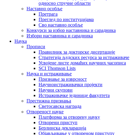
односно стручне области
Наставно особље
Претрага
Преглед по институцијама
Сво наставно особље
Конкурси за избор наставника и сарадника
Избори наставника и сарадника
Наука
Прописи
Правилник за докторске дисертације
Стратегија људских ресурса за истраживаче
Усвојене листе домаћих научних часописа
SCI Thomson Lists
Наука и истраживање
Признање за изврсност
Научноистраживачки пројекти
Научни скупови
Истраживачке јединице факултета
Престижна признања
Светосавска награда
Отвореност науке
Платформа за отворену науку
Отворени приступ
Берлинска декларација
Објављивање у отвореном приступу