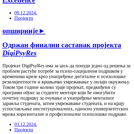
Excellence
09.12.2024.
Пројекти
опширније
►
Одржан финални састанак пројекта
DigiPsyRes
Пројекат DigiPsyRes има за циљ да понуди једно од решења за
проблем растуће потребе за психо-социјалном подршком у
временима кризе кроз унапређење дигиталне и психолошке
резилијентности и вршњачко умрежавање у онлајн окружењу.
Током три године колико траје пројекат, предвиђени су
програми обуке за студенте менторе који ће омогућити
почетну подршку за очување и унапређење менталног
здравља студената, затим умрежавање студената, и на крају
успостављање институционалних, односно универзитетских
мрежа хоризонталне и професионалне психолошке подршке.
03.12.2024.
Пројекти