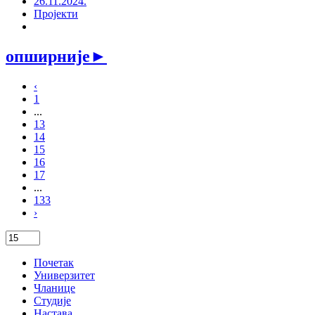
26.11.2024.
Пројекти
опширније
►
‹
1
...
13
14
15
16
17
...
133
›
Почетак
Универзитет
Чланице
Студије
Настава