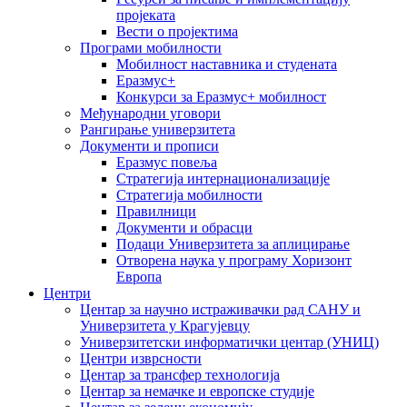
пројеката
Вести о пројектима
Програми мобилности
Мобилност наставника и студената
Еразмус+
Конкурси за Еразмус+ мобилност
Међународни уговори
Рангирање универзитета
Документи и прописи
Еразмус повеља
Стратегија интернационализације
Стратегија мобилности
Правилници
Документи и обрасци
Подаци Универзитета за аплицирање
Отворена наука у програму Хоризонт
Европа
Центри
Центар за научно истраживачки рад САНУ и
Универзитета у Крагујевцу
Универзитетски информатички центар (УНИЦ)
Центри изврсности
Центар за трансфер технологија
Центар за немачке и европске студије