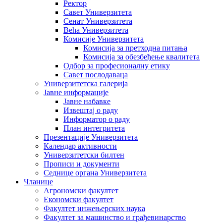
Ректор
Савет Универзитета
Сенат Универзитета
Већа Универзитета
Комисије Универзитета
Комисија за претходна питања
Комисија за обезбеђење квалитета
Одбор за професионалну етику
Савет послодаваца
Универзитетска галерија
Јавне информације
Јавне набавке
Извештај о раду
Информатор о раду
План интегритета
Презентације Универзитета
Календар активности
Универзитетски билтен
Прописи и документи
Седнице органа Универзитета
Чланице
Агрономски факултет
Економски факултет
Факултет инжењерских наука
Факултет за машинство и грађевинарство