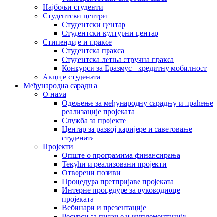
Најбољи студенти
Студентски центри
Студентски центар
Студентски културни центар
Стипендије и праксе
Студентска пракса
Студентска летња стручна пракса
Конкурси за Еразмус+ кредитну мобилност
Акције студената
Међународна сарадња
О нама
Одељење за међународну сарадњу и праћење
реализације пројеката
Служба за пројекте
Центар за развој каријере и саветовање
студената
Пројекти
Опште о програмима финансирања
Текући и реализовани пројекти
Отворени позиви
Процедура претпријаве пројеката
Интерне процедуре за руководиоце
пројеката
Вебинари и презентације
Ресурси за писање и имплементацију