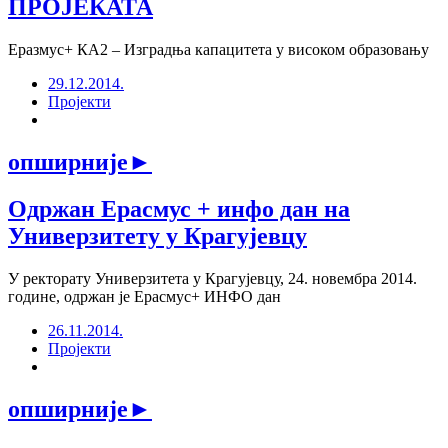
ПРОЈЕКАТА
Еразмус+ КА2 – Изградња капацитета у високом образовању
29.12.2014.
Пројекти
опширније
►
Одржан Ерасмус + инфо дан на
Универзитету у Крагујевцу
У ректорату Универзитета у Крагујевцу, 24. новембра 2014.
године, одржан је Ерасмус+ ИНФО дан
26.11.2014.
Пројекти
опширније
►