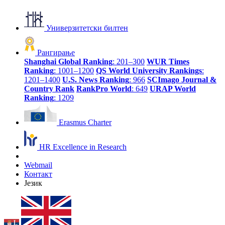
Универзитетски билтен
Рангирање
Shanghai Global Ranking
: 201–300
WUR Times
Ranking
: 1001–1200
QS World University Rankings
:
1201–1400
U.S. News Ranking
: 966
SCImago Journal &
Country Rank
RankPro World
: 649
URAP World
Ranking
: 1209
Erasmus Charter
HR Excellence in Research
Webmail
Контакт
Језик