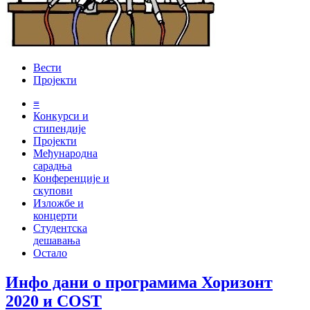
Вести
Пројекти
≡
Конкурси и
стипендије
Пројекти
Међународна
сарадња
Конференције и
скупови
Изложбе и
концерти
Студентска
дешавања
Остало
Инфо дани о програмима Хоризонт
2020 и COST