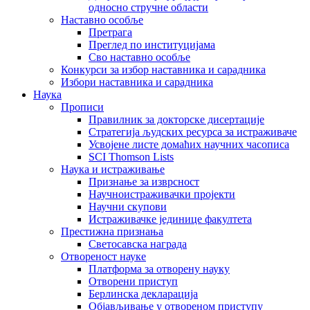
односно стручне области
Наставно особље
Претрага
Преглед по институцијама
Сво наставно особље
Конкурси за избор наставника и сарадника
Избори наставника и сарадника
Наука
Прописи
Правилник за докторске дисертације
Стратегија људских ресурса за истраживаче
Усвојене листе домаћих научних часописа
SCI Thomson Lists
Наука и истраживање
Признање за изврсност
Научноистраживачки пројекти
Научни скупови
Истраживачке јединице факултета
Престижна признања
Светосавска награда
Отвореност науке
Платформа за отворену науку
Отворени приступ
Берлинска декларација
Објављивање у отвореном приступу