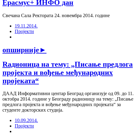
Ерасмус+ ИНФО дан
Свечана Сала Ректората 24. новембра 2014. године
19.11.2014.
Пројекти
опширније
►
Rадионицa на тему: „Писање предлога
пројекта и вођење међународних
пројеката“
ДААД Информативни центар Београд организује од 09. до 11.
октобра 2014. године у Београду радионицу на тему: „Писање
предлога пројекта и вођење међународних пројеката“ за
студенте докторских студија.
10.09.2014.
Пројекти