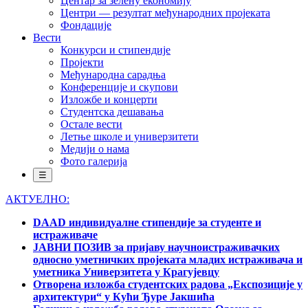
Центар за зелену економију
Центри — резултат међународних пројеката
Фондације
Вести
Конкурси и стипендије
Пројекти
Међународна сарадња
Конференције и скупови
Изложбе и концерти
Студентска дешавања
Остале вести
Летње школе и универзитети
Медији о нама
Фото галерија
☰
АКТУЕЛНО:
DAAD индивидуалне стипендије за студенте и
истраживаче
ЈАВНИ ПОЗИВ за пријаву научноистраживачких
односно уметничких пројеката младих истраживача и
уметника Универзитета у Крагујевцу
Отворена изложба студентских радова „Експозиције у
архитектури“ у Кући Ђуре Јакшића