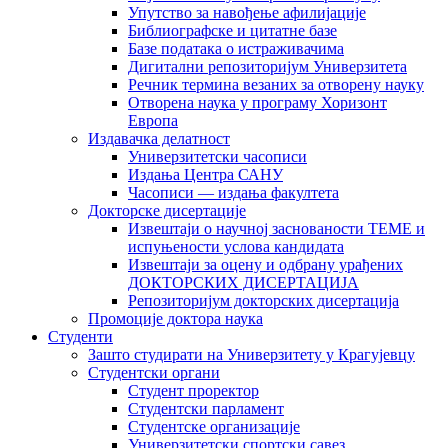
Упутство за навођење афилијације
Библиографске и цитатне базе
Базе података о истраживачима
Дигитални репозиторијум Универзитета
Рeчник термина везаних за отворену науку
Отворена наука у програму Хоризонт
Европа
Издавачка делатност
Универзитетски часописи
Издања Центра САНУ
Часописи — издања факултета
Докторске дисертације
Извештаји о научној заснованости ТЕМЕ и
испуњености услова кандидата
Извештаји за оцену и одбрану урађених
ДОКТОРСКИХ ДИСЕРТАЦИЈА
Репозиторијум докторских дисертација
Промоције доктора наука
Студенти
Зашто студирати на Универзитету у Крагујевцу
Студентски органи
Студент проректор
Студентски парламент
Студентске организације
Универзитетски спортски савез