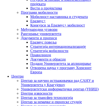
пројеката
Вести о пројектима
Програми мобилности
Мобилност наставника и студената
Еразмус+
Конкурси за Еразмус+ мобилност
Међународни уговори
Рангирање универзитета
Документи и прописи
Еразмус повеља
Стратегија интернационализације
Стратегија мобилности
Правилници
Документи и обрасци
Подаци Универзитета за аплицирање
Отворена наука у програму Хоризонт
Европа
Центри
Центар за научно истраживачки рад САНУ и
Универзитета у Крагујевцу
Универзитетски информатички центар (УНИЦ)
Центри изврсности
Центар за трансфер технологија
Центар за немачке и европске студије