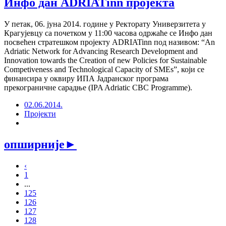
Инфо дан ADRIATinn пројекта
У петак, 06. јуна 2014. године у Ректорату Универзитета у
Крагујевцу са почетком у 11:00 часова одржаће се Инфо дан
посвећен стратешком пројекту ADRIATinn под називом: “An
Adriatic Network for Advancing Research Development and
Innovation towards the Creation of new Policies for Sustainable
Competiveness and Technological Capacity of SMEs”, који се
финансира у оквиру ИПА Јадранског програма
прекограничне сарадње (IPA Adriatic CBC Programme).
02.06.2014.
Пројекти
опширније
►
‹
1
...
125
126
127
128