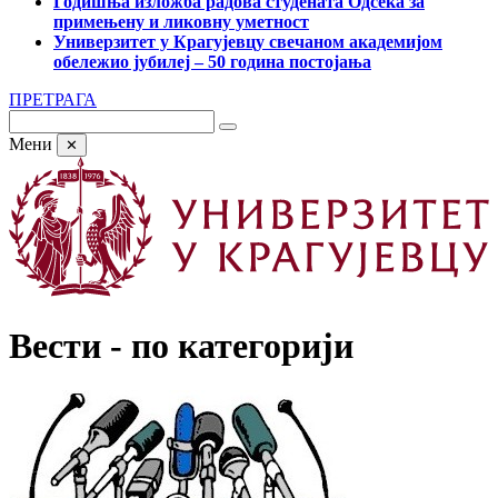
Годишња изложба радова студената Одсека за
примењену и ликовну уметност
Универзитет у Крагујевцу свечаном академијом
обележио јубилеј – 50 година постојања
ПРЕТРАГА
Мени
✕
Вести - по категорији