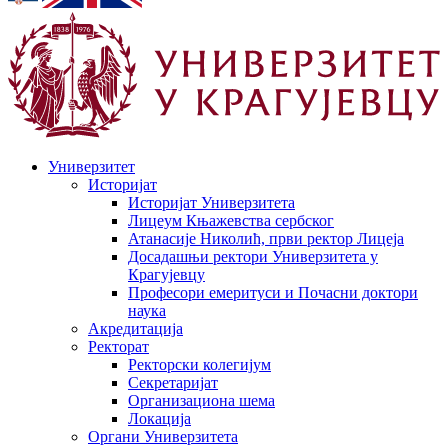
Универзитет
Историјат
Историјат Универзитета
Лицеум Књажевства сербског
Атанасије Николић, први ректор Лицеја
Досадашњи ректори Универзитета у
Крагујевцу
Професори емеритуси и Почасни доктори
наука
Акредитација
Ректорат
Ректорски колегијум
Секретаријат
Организациона шема
Локација
Органи Универзитета