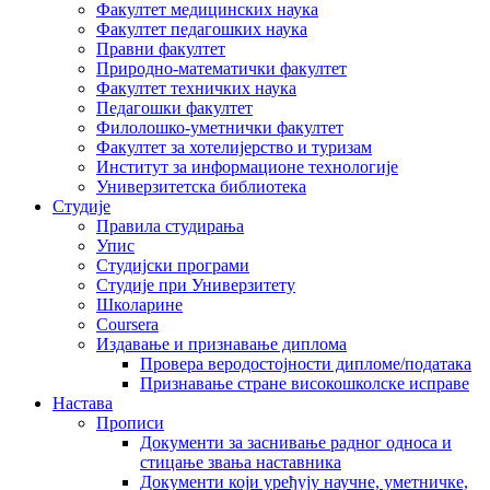
Факултет медицинских наука
Факултет педагошких наука
Правни факултет
Природно-математички факултет
Факултет техничких наука
Педагошки факултет
Филолошко-уметнички факултет
Факултет за хотелијерство и туризам
Институт за информационе технологије
Универзитетска библиотека
Студије
Правила студирања
Упис
Студијски програми
Студије при Универзитету
Школарине
Coursera
Издавање и признавање диплома
Провера веродостојности дипломе/података
Признавање стране високошколске исправе
Настава
Прописи
Документи за заснивање радног односа и
стицање звања наставника
Документи који уређују научне, уметничке,