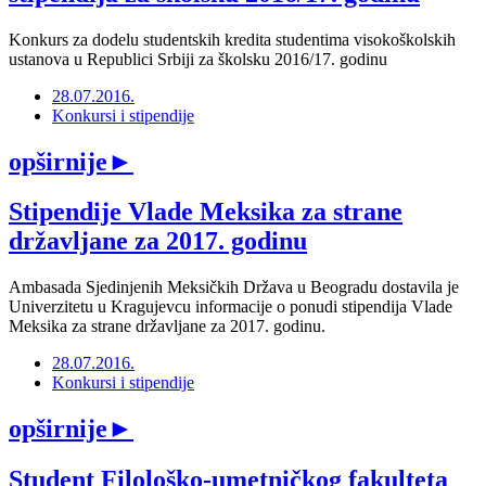
Konkurs za dodelu studentskih kredita studentima visokoškolskih
ustanova u Republici Srbiji za školsku 2016/17. godinu
28.07.2016.
Konkursi i stipendije
opširnije
►
Stipendije Vlade Meksika za strane
državljane za 2017. godinu
Ambasada Sjedinjenih Meksičkih Država u Beogradu dostavila je
Univerzitetu u Kragujevcu informacije o ponudi stipendija Vlade
Meksika za strane državljane za 2017. godinu.
28.07.2016.
Konkursi i stipendije
opširnije
►
Student Filološko-umetničkog fakulteta