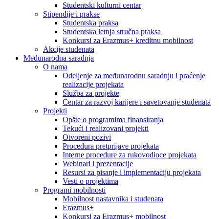
Studentski kulturni centar
Stipendije i prakse
Studentska praksa
Studentska letnja stručna praksa
Konkursi za Erazmus+ kreditnu mobilnost
Akcije studenata
Međunarodna saradnja
O nama
Odeljenje za međunarodnu saradnju i praćenje
realizacije projekata
Služba za projekte
Centar za razvoj karijere i savetovanje studenata
Projekti
Opšte o programima finansiranja
Tekući i realizovani projekti
Otvoreni pozivi
Procedura pretprijave projekata
Interne procedure za rukovodioce projekata
Webinari i prezentacije
Resursi za pisanje i implementaciju projekata
Vesti o projektima
Programi mobilnosti
Mobilnost nastavnika i studenata
Erazmus+
Konkursi za Erazmus+ mobilnost