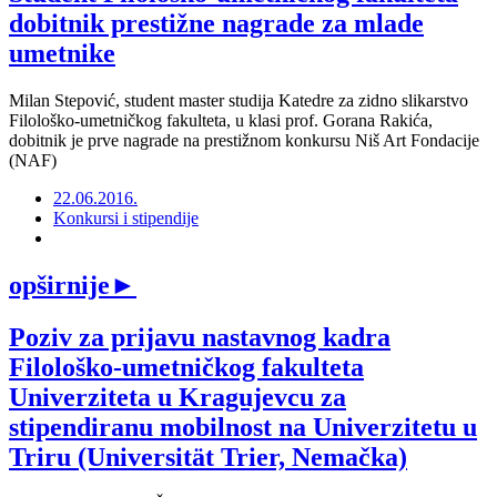
dobitnik prestižne nagrade za mlade
umetnike
Milan Stepović, student master studija Katedre za zidno slikarstvo
Filološko-umetničkog fakulteta, u klasi prof. Gorana Rakića,
dobitnik je prve nagrade na prestižnom konkursu Niš Art Fondacije
(NAF)
22.06.2016.
Konkursi i stipendije
opširnije
►
Poziv za prijavu nastavnog kadra
Filološko-umetničkog fakulteta
Univerziteta u Kragujevcu za
stipendiranu mobilnost na Univerzitetu u
Triru (Universität Trier, Nemačka)