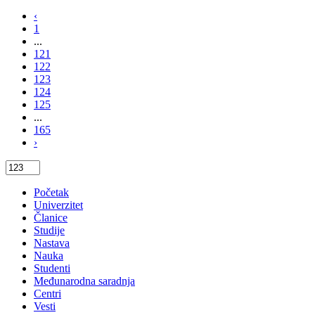
‹
1
...
121
122
123
124
125
...
165
›
Početak
Univerzitet
Članice
Studije
Nastava
Nauka
Studenti
Međunarodna saradnja
Centri
Vesti