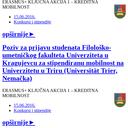
ERASMUS+ KLJUČNA AKCIJA 1 – KREDITNA
MOBILNOST
15.06.2016.
Konkursi i stipendije
opširnije
►
Poziv za prijavu studenata Filološko-
umetničkog fakulteta Univerziteta u
Kragujevcu za stipendiranu mobilnost na
Univerzitetu u Triru (Universität Trier,
Nemačka)
ERASMUS+ KLJUČNA AKCIJA 1 – KREDITNA
MOBILNOST
15.06.2016.
Konkursi i stipendije
opširnije
►