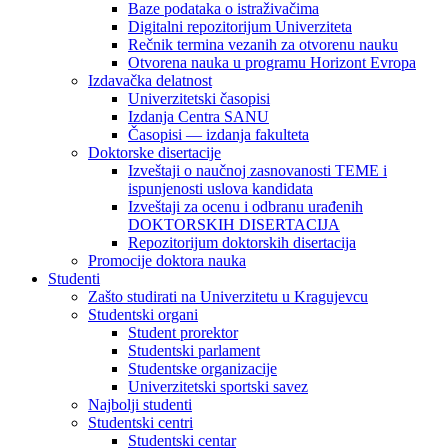
Baze podataka o istraživačima
Digitalni repozitorijum Univerziteta
Rečnik termina vezanih za otvorenu nauku
Otvorena nauka u programu Horizont Evropa
Izdavačka delatnost
Univerzitetski časopisi
Izdanja Centra SANU
Časopisi — izdanja fakulteta
Doktorske disertacije
Izveštaji o naučnoj zasnovanosti TEME i
ispunjenosti uslova kandidata
Izveštaji za ocenu i odbranu urađenih
DOKTORSKIH DISERTACIJA
Repozitorijum doktorskih disertacija
Promocije doktora nauka
Studenti
Zašto studirati na Univerzitetu u Kragujevcu
Studentski organi
Student prorektor
Studentski parlament
Studentske organizacije
Univerzitetski sportski savez
Najbolji studenti
Studentski centri
Studentski centar