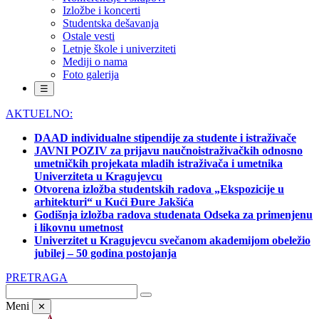
Izložbe i koncerti
Studentska dešavanja
Ostale vesti
Letnje škole i univerziteti
Mediji o nama
Foto galerija
☰
AKTUELNO:
DAAD individualne stipendije za studente i istraživače
JAVNI POZIV za prijavu naučnoistraživačkih odnosno
umetničkih projekata mladih istraživača i umetnika
Univerziteta u Kragujevcu
Otvorena izložba studentskih radova „Ekspozicije u
arhitekturi“ u Kući Đure Jakšića
Godišnja izložba radova studenata Odseka za primenjenu
i likovnu umetnost
Univerzitet u Kragujevcu svečanom akademijom obeležio
jubilej – 50 godina postojanja
PRETRAGA
Meni
✕