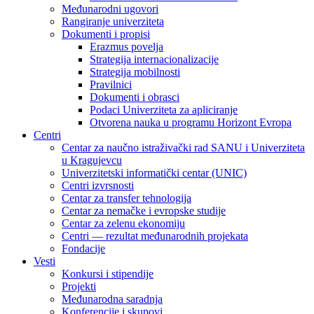
Međunarodni ugovori
Rangiranje univerziteta
Dokumenti i propisi
Erazmus povelja
Strategija internacionalizacije
Strategija mobilnosti
Pravilnici
Dokumenti i obrasci
Podaci Univerziteta za apliciranje
Otvorena nauka u programu Horizont Evropa
Centri
Centar za naučno istraživački rad SANU i Univerziteta
u Kragujevcu
Univerzitetski informatički centar (UNIC)
Centri izvrsnosti
Centar za transfer tehnologija
Centar za nemačke i evropske studije
Centar za zelenu ekonomiju
Centri — rezultat međunarodnih projekata
Fondacije
Vesti
Konkursi i stipendije
Projekti
Međunarodna saradnja
Konferencije i skupovi