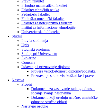
Pravni fakultet
Prirodno-matematički fakultet
Fakultet tehničkih nauka
Pedagoški fakultet
Filološko-umetnički fakultet
Fakultet za hotelijerstvo i turizam
Institut za informacione tehnologije
Univerzitetska biblioteka
Studije
Pravila studiranja
Upis
Studijski programi
Studije pri Univerzitetu
Školarine
Coursera
Izdavanje i priznavanje diploma
Provera verodostojnosti diplome/podataka
Priznavanje strane visokoškolske isprave
Nastava
Propisi
Dokumenti za zasnivanje radnog odnosa i
sticanje zvanja nastavnika
Dokumenti koji uređuju naučne, umetničke,
odnosno stručne oblasti
Nastavno osoblje