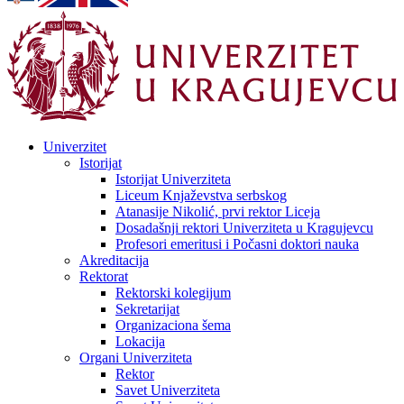
Univerzitet
Istorijat
Istorijat Univerziteta
Liceum Knjaževstva serbskog
Atanasije Nikolić, prvi rektor Liceja
Dosadašnji rektori Univerziteta u Kragujevcu
Profesori emeritusi i Počasni doktori nauka
Akreditacija
Rektorat
Rektorski kolegijum
Sekretarijat
Organizaciona šema
Lokacija
Organi Univerziteta
Rektor
Savet Univerziteta