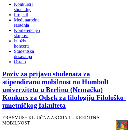
Konkursi i
stipendije
Projekti
Međunarodna
saradnja
Konferencije i
skupovi
Izložbe i
koncerti
Studentska
dešavanja
Ostalo
Poziv za prijavu studenata za
stipendiranu mobilnost na Humbolt
univerzitetu u Berlinu (Nemačka)
Konkurs za Odsek za filologiju Filološko-
umetničkog fakulteta
ERASMUS+ KLJUČNA AKCIJA 1 – KREDITNA
MOBILNOST