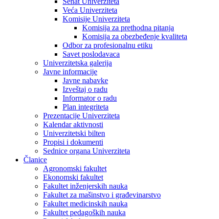
Senat Univerziteta
Veća Univerziteta
Komisije Univerziteta
Komisija za prethodna pitanja
Komisija za obezbeđenje kvaliteta
Odbor za profesionalnu etiku
Savet poslodavaca
Univerzitetska galerija
Javne informacije
Javne nabavke
Izveštaj o radu
Informator o radu
Plan integriteta
Prezentacije Univerziteta
Kalendar aktivnosti
Univerzitetski bilten
Propisi i dokumenti
Sednice organa Univerziteta
Članice
Agronomski fakultet
Ekonomski fakultet
Fakultet inženjerskih nauka
Fakultet za mašinstvo i građevinarstvo
Fakultet medicinskih nauka
Fakultet pedagoških nauka