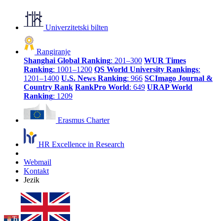
Univerzitetski bilten
Rangiranje
Shanghai Global Ranking
: 201–300
WUR Times
Ranking
: 1001–1200
QS World University Rankings
:
1201–1400
U.S. News Ranking
: 966
SCImago Journal &
Country Rank
RankPro World
: 649
URAP World
Ranking
: 1209
Erasmus Charter
HR Excellence in Research
Webmail
Kontakt
Jezik