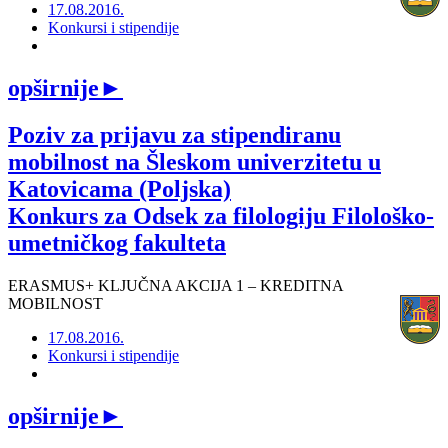
17.08.2016.
Konkursi i stipendije
opširnije
►
Poziv za prijavu za stipendiranu
mobilnost na Šleskom univerzitetu u
Katovicama (Poljska)
Konkurs za Odsek za filologiju Filološko-
umetničkog fakulteta
ERASMUS+ KLJUČNA AKCIJA 1 – KREDITNA
MOBILNOST
17.08.2016.
Konkursi i stipendije
opširnije
►