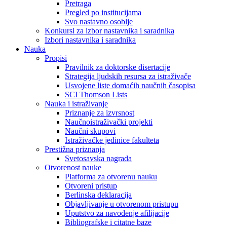
Pretraga
Pregled po institucijama
Svo nastavno osoblje
Konkursi za izbor nastavnika i saradnika
Izbori nastavnika i saradnika
Nauka
Propisi
Pravilnik za doktorske disertacije
Strategija ljudskih resursa za istraživače
Usvojene liste domaćih naučnih časopisa
SCI Thomson Lists
Nauka i istraživanje
Priznanje za izvrsnost
Naučnoistraživački projekti
Naučni skupovi
Istraživačke jedinice fakulteta
Prestižna priznanja
Svetosavska nagrada
Otvorenost nauke
Platforma za otvorenu nauku
Otvoreni pristup
Berlinska deklaracija
Objavljivanje u otvorenom pristupu
Uputstvo za navođenje afilijacije
Bibliografske i citatne baze