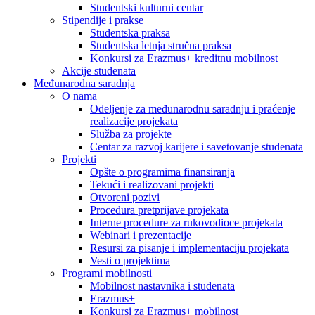
Studentski kulturni centar
Stipendije i prakse
Studentska praksa
Studentska letnja stručna praksa
Konkursi za Erazmus+ kreditnu mobilnost
Akcije studenata
Međunarodna saradnja
O nama
Odeljenje za međunarodnu saradnju i praćenje
realizacije projekata
Služba za projekte
Centar za razvoj karijere i savetovanje studenata
Projekti
Opšte o programima finansiranja
Tekući i realizovani projekti
Otvoreni pozivi
Procedura pretprijave projekata
Interne procedure za rukovodioce projekata
Webinari i prezentacije
Resursi za pisanje i implementaciju projekata
Vesti o projektima
Programi mobilnosti
Mobilnost nastavnika i studenata
Erazmus+
Konkursi za Erazmus+ mobilnost