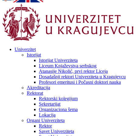
Univerzitet
Istorijat
Istorijat Univerziteta
Liceum Knjaževstva serbskog
Atanasije Nikolić, prvi rektor Liceja
Dosadašnji rektori Univerziteta u Kragujevcu
Profesori emeritusi i Počasni doktori nauka
Akreditacija
Rektorat
Rektorski kolegijum
Sekretarijat
Organizaciona šema
Lokacija
Organi Univerziteta
Rektor
Savet Univerziteta