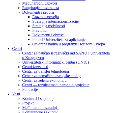
Međunarodni ugovori
Rangiranje univerziteta
Dokumenti i propisi
Erazmus povelja
Strategija internacionalizacije
Strategija mobilnosti
Pravilnici
Dokumenti i obrasci
Podaci Univerziteta za apliciranje
Otvorena nauka u programu Horizont Evropa
Centri
Centar za naučno istraživački rad SANU i Univerziteta
u Kragujevcu
Univerzitetski informatički centar (UNIC)
Centri izvrsnosti
Centar za transfer tehnologija
Centar za nemačke i evropske studije
Centar za zelenu ekonomiju
Centri — rezultat međunarodnih projekata
Fondacije
Vesti
Konkursi i stipendije
Projekti
Međunarodna saradnja
Konferencije i skupovi