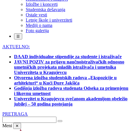
Izložbe i koncerti
Studentska dešavanja
Ostale vesti
Letnje škole i univerziteti
Mediji o nama
Foto galerija
☰
AKTUELNO:
DAAD individualne stipendije za studente i istraživače
JAVNI POZIV za prijavu naučnoistraživačkih odnosno
umetničkih projekata mladih istraživača i umetnika
Univerziteta u Kragujevcu
Otvorena izložba studentskih radova „Ekspozicije u
arhitekturi“ u Kući Đure Jakšića
Godišnja izložba radova studenata Odseka za primenjenu
i likovnu umetnost
Univerzitet u Kragujevcu svečanom akademijom obeležio
jubilej – 50 godina postojanja
PRETRAGA
Meni
✕