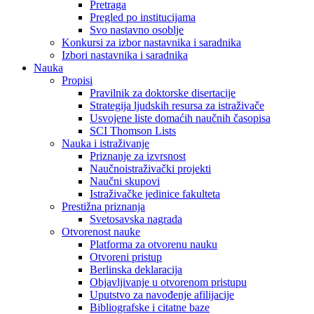
Pretraga
Pregled po institucijama
Svo nastavno osoblje
Konkursi za izbor nastavnika i saradnika
Izbori nastavnika i saradnika
Nauka
Propisi
Pravilnik za doktorske disertacije
Strategija ljudskih resursa za istraživače
Usvojene liste domaćih naučnih časopisa
SCI Thomson Lists
Nauka i istraživanje
Priznanje za izvrsnost
Naučnoistraživački projekti
Naučni skupovi
Istraživačke jedinice fakulteta
Prestižna priznanja
Svetosavska nagrada
Otvorenost nauke
Platforma za otvorenu nauku
Otvoreni pristup
Berlinska deklaracija
Objavljivanje u otvorenom pristupu
Uputstvo za navođenje afilijacije
Bibliografske i citatne baze