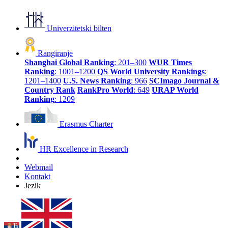
Univerzitetski bilten
Rangiranje
Shanghai Global Ranking
: 201–300
WUR Times
Ranking
: 1001–1200
QS World University Rankings
:
1201–1400
U.S. News Ranking
: 966
SCImago Journal &
Country Rank
RankPro World
: 649
URAP World
Ranking
: 1209
Erasmus Charter
HR Excellence in Research
Webmail
Kontakt
Jezik