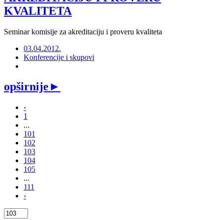
KVALITETA
Seminar komisije za akreditaciju i proveru kvaliteta
03.04.2012.
Konferencije i skupovi
opširnije
►
‹
1
...
101
102
103
104
105
...
111
›