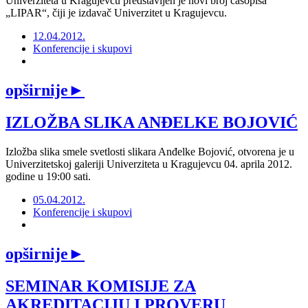
Univerziteta u Kragujevcu predstavljen je novi broj časopisa
„LIPAR“, čiji je izdavač Univerzitet u Kragujevcu.
12.04.2012.
Konferencije i skupovi
opširnije
►
IZLOŽBA SLIKA ANĐELKE BOJOVIĆ
Izložba slika smele svetlosti slikara Anđelke Bojović, otvorena je u
Univerzitetskoj galeriji Univerziteta u Kragujevcu 04. aprila 2012.
godine u 19:00 sati.
05.04.2012.
Konferencije i skupovi
opširnije
►
SEMINAR KOMISIJE ZA
AKREDITACIJU I PROVERU