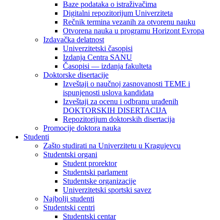
Baze podataka o istraživačima
Digitalni repozitorijum Univerziteta
Rečnik termina vezanih za otvorenu nauku
Otvorena nauka u programu Horizont Evropa
Izdavačka delatnost
Univerzitetski časopisi
Izdanja Centra SANU
Časopisi — izdanja fakulteta
Doktorske disertacije
Izveštaji o naučnoj zasnovanosti TEME i
ispunjenosti uslova kandidata
Izveštaji za ocenu i odbranu urađenih
DOKTORSKIH DISERTACIJA
Repozitorijum doktorskih disertacija
Promocije doktora nauka
Studenti
Zašto studirati na Univerzitetu u Kragujevcu
Studentski organi
Student prorektor
Studentski parlament
Studentske organizacije
Univerzitetski sportski savez
Najbolji studenti
Studentski centri
Studentski centar