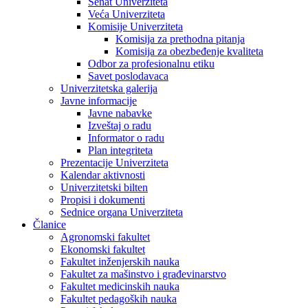
Senat Univerziteta
Veća Univerziteta
Komisije Univerziteta
Komisija za prethodna pitanja
Komisija za obezbeđenje kvaliteta
Odbor za profesionalnu etiku
Savet poslodavaca
Univerzitetska galerija
Javne informacije
Javne nabavke
Izveštaj o radu
Informator o radu
Plan integriteta
Prezentacije Univerziteta
Kalendar aktivnosti
Univerzitetski bilten
Propisi i dokumenti
Sednice organa Univerziteta
Članice
Agronomski fakultet
Ekonomski fakultet
Fakultet inženjerskih nauka
Fakultet za mašinstvo i građevinarstvo
Fakultet medicinskih nauka
Fakultet pedagoških nauka