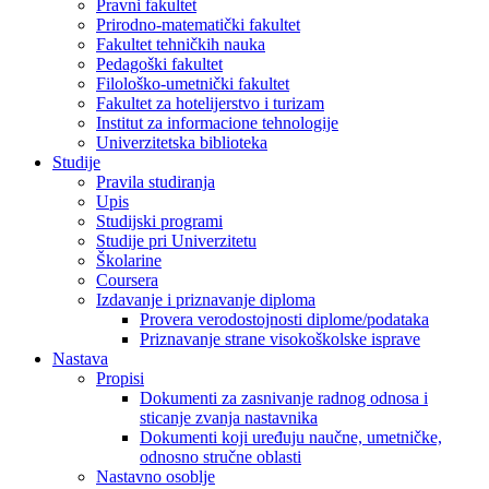
Pravni fakultet
Prirodno-matematički fakultet
Fakultet tehničkih nauka
Pedagoški fakultet
Filološko-umetnički fakultet
Fakultet za hotelijerstvo i turizam
Institut za informacione tehnologije
Univerzitetska biblioteka
Studije
Pravila studiranja
Upis
Studijski programi
Studije pri Univerzitetu
Školarine
Coursera
Izdavanje i priznavanje diploma
Provera verodostojnosti diplome/podataka
Priznavanje strane visokoškolske isprave
Nastava
Propisi
Dokumenti za zasnivanje radnog odnosa i
sticanje zvanja nastavnika
Dokumenti koji uređuju naučne, umetničke,
odnosno stručne oblasti
Nastavno osoblje