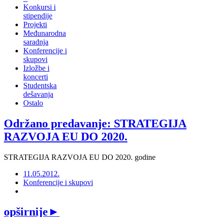
Konkursi i
stipendije
Projekti
Međunarodna
saradnja
Konferencije i
skupovi
Izložbe i
koncerti
Studentska
dešavanja
Ostalo
Održano predavanje: STRATEGIJA
RAZVOJA EU DO 2020.
STRATEGIJA RAZVOJA EU DO 2020. godine
11.05.2012.
Konferencije i skupovi
opširnije
►