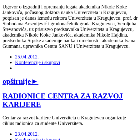
Ugovor o izgradnji i opremanju legata akademika Nikole Koke
Jankovića, počasnog doktora nauka Univerziteta u Kragujevcu,
potpisan je danas između rektora Univerziteta u Kragujevcu, prof. dr
Slobodana Arsenijević i gradonačelnik grada Kragujevca, Veroljuba
Stevanovića, uz prisustvo predstavnika Univerziteta u Kragujevcu,
akademika Nikole Koke Jankovića, akademika Nikole Hajdina,
predsednika Srpske akademije nauka i umetnosti i akademika Ivana
Gutmana, upravnika Centra SANU i Univerziteta u Kragujevcu.
25.04.2012.
Konferencije i skupovi
opširnije
►
RADIONICE CENTRA ZA RAZVOJ
KARIJERE
Centar za razvoj karijere Univerziteta u Kragujevcu organizuje
ciklus radionica za studente Univerziteta.
23.04.2012.
Konferencije i skupovi