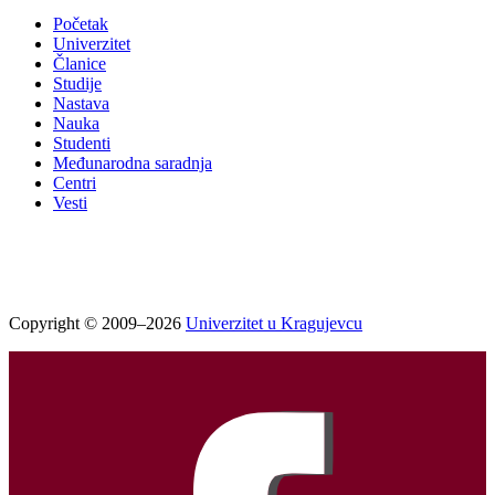
Početak
Univerzitet
Članice
Studije
Nastava
Nauka
Studenti
Međunarodna saradnja
Centri
Vesti
Copyright © 2009–2026
Univerzitet u Kragujevcu