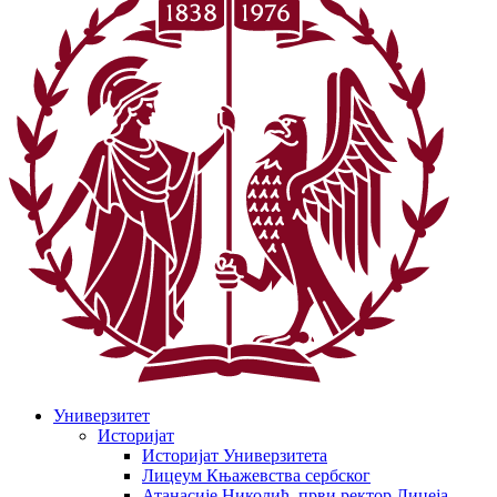
Универзитет
Историјат
Историјат Универзитета
Лицеум Књажевства сербског
Атанасије Николић, први ректор Лицеја