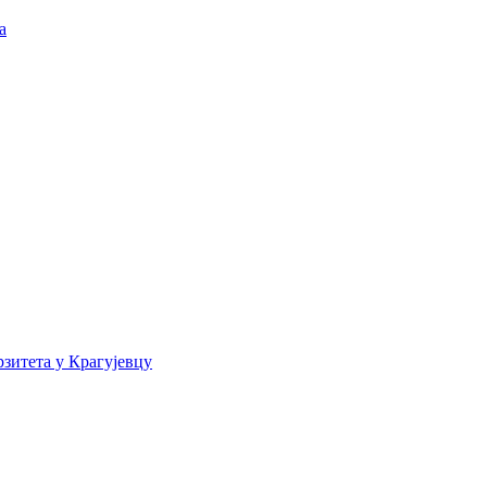
а
зитета у Крагујевцу