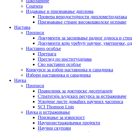
Школарине
Coursera
Издавање и признавање диплома
Провера веродостојности дипломе/података
Признавање стране високошколске исправе
Настава
Прописи
Документи за заснивање радног односа и сти
Документи који уређују научне, уметничке, о
Наставно особље
Претрага
Преглед по институцијама
Сво наставно особље
Конкурси за избор наставника и сарадника
Избори наставника и сарадника
Наука
Прописи
Правилник за докторске дисертације
Стратегија људских ресурса за истраживаче
Усвојене листе домаћих научних часописа
SCI Thomson Lists
Наука и истраживање
Признање за изврсност
Научноистраживачки пројекти
Научни скупови