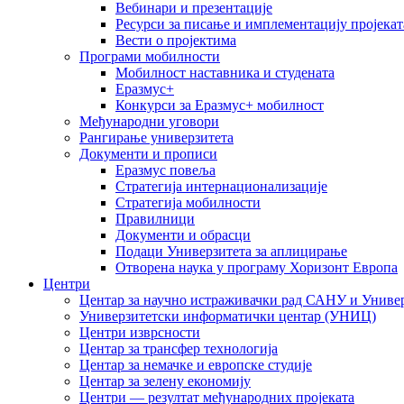
Вебинари и презентације
Ресурси за писање и имплементацију пројекат
Вести о пројектима
Програми мобилности
Мобилност наставника и студената
Еразмус+
Конкурси за Еразмус+ мобилност
Међународни уговори
Рангирање универзитета
Документи и прописи
Еразмус повеља
Стратегија интернационализације
Стратегија мобилности
Правилници
Документи и обрасци
Подаци Универзитета за аплицирање
Отворена наука у програму Хоризонт Европа
Центри
Центар за научно истраживачки рад САНУ и Универ
Универзитетски информатички центар (УНИЦ)
Центри изврсности
Центар за трансфер технологија
Центар за немачке и европске студије
Центар за зелену економију
Центри — резултат међународних пројеката