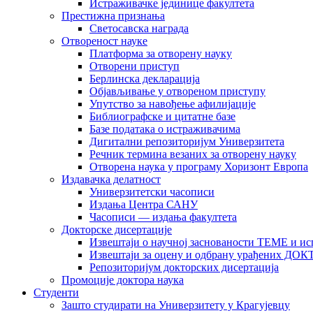
Истраживачке јединице факултета
Престижна признања
Светосавска награда
Отвореност науке
Платформа за отворену науку
Отворени приступ
Берлинска декларација
Објављивање у отвореном приступу
Упутство за навођење афилијације
Библиографске и цитатне базе
Базе података о истраживачима
Дигитални репозиторијум Универзитета
Рeчник термина везаних за отворену науку
Отворена наука у програму Хоризонт Европа
Издавачка делатност
Универзитетски часописи
Издања Центра САНУ
Часописи — издања факултета
Докторске дисертације
Извештаји о научној заснованости ТЕМЕ и ис
Извештаји за оцену и одбрану урађених
Репозиторијум докторских дисертација
Промоције доктора наука
Студенти
Зашто студирати на Универзитету у Крагујевцу