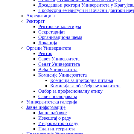
Досадашњи ректори Универзитета у Крагујев
Професори емеритуси и Почасни доктори нау
Акредитација
Ректорат
Ректорски колегијум
Секретаријат
Организациона шема
Локација
Органи Универзитета
Ректор
Савет Универзитета
Сенат Универзитета
Већа Универзитета
Комисије Универзитета
Комисија за претходна питања
Комисија за обезбеђење квалитета
Одбор за професионалну етику
Савет послодаваца
Универзитетска галерија
Јавне информације
Јавне набавке
Извештај о раду
Информатор о раду
План интегритета