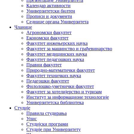
Презентације Универзитета
Календар активности
Универзитетски билтен
Прописи и документи
Седнице органа Универзитета
Чланице
Агрономски факултет
Економски факултет
Факултет инжењерских наука
Факултет за машинство и грађевинарство
Факултет медицинских наука
Факултет педагошких наука
Правни факултет
Природно-математички факултет
Факултет техничких наука
Педагошки факултет
Филолошко-уметнички факултет
Факултет за хотелијерство и туризам
Институт за информационе технологије
Универзитетска библиотека
Студије
Правила студирања
Упис
Студијски програми
Студије при Универзитету