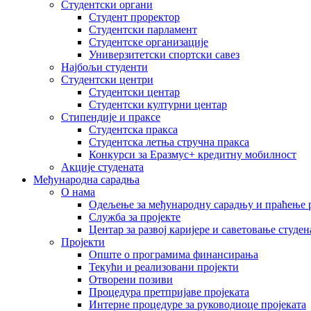
Студентски органи
Студент проректор
Студентски парламент
Студентске организације
Универзитетски спортски савез
Најбољи студенти
Студентски центри
Студентски центар
Студентски културни центар
Стипендије и праксе
Студентска пракса
Студентска летња стручна пракса
Конкурси за Еразмус+ кредитну мобилност
Акције студената
Међународна сарадња
О нама
Одељење за међународну сарадњу и праћење р
Служба за пројекте
Центар за развој каријере и саветовање студен
Пројекти
Опште о програмима финансирања
Текући и реализовани пројекти
Отворени позиви
Процедура претпријаве пројеката
Интерне процедуре за руководиоце пројеката