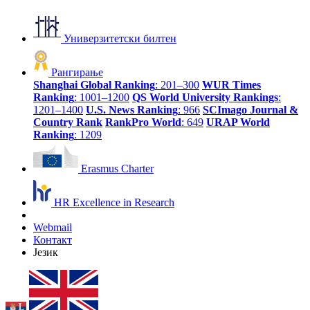
Универзитетски билтен
Рангирање
Shanghai Global Ranking
: 201–300
WUR Times
Ranking
: 1001–1200
QS World University Rankings
:
1201–1400
U.S. News Ranking
: 966
SCImago Journal &
Country Rank
RankPro World
: 649
URAP World
Ranking
: 1209
Erasmus Charter
HR Excellence in Research
Webmail
Контакт
Језик