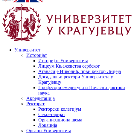
Универзитет
Историјат
Историјат Универзитета
Лицеум Књажевства сербског
Атанасије Николић, први ректор Лицеја
Досадашњи ректори Универзитета у
Крагујевцу
Професори емеритуси и Почасни доктори
наука
Акредитација
Ректорат
Ректорски колегијум
Секретаријат
Организациона шема
Локација
Органи Универзитета