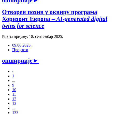
опширније
►
Отворен позив у оквиру програма
Хоризонт Европа –
AI-generated digital
twins for science
Рок за пријаву: 18. септембар 2025.
09.06.2025.
Пројекти
опширније
►
‹
1
...
9
10
11
12
13
...
133