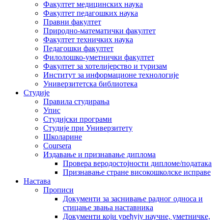
Факултет медицинских наука
Факултет педагошких наука
Правни факултет
Природно-математички факултет
Факултет техничких наука
Педагошки факултет
Филолошко-уметнички факултет
Факултет за хотелијерство и туризам
Институт за информационе технологије
Универзитетска библиотека
Студије
Правила студирања
Упис
Студијски програми
Студије при Универзитету
Школарине
Coursera
Издавање и признавање диплома
Провера веродостојности дипломе/података
Признавање стране високошколске исправе
Настава
Прописи
Документи за заснивање радног односа и
стицање звања наставника
Документи који уређују научне, уметничке,