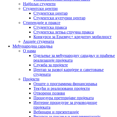
Најбољи студенти
Студентски центри
Студентски центар
Студентски културни центар
Стипендије и праксе
Студентска пракса
Студентска летња стручна пракса
Конкурси за Еразмус+ кредитну мобилност
Акције студената
Међународна сарадња
О нама
Одељење за међународну сарадњу и праћење
реализације пројеката
Служба за пројекте
Центар за развој каријере и саветовање
студената
Пројекти
Опште о програмима финансирања
Текући и реализовани пројекти
Отворени позиви
Процедура претпријаве пројеката
Интерне процедуре за руководиоце
пројеката
Вебинари и презентације
Ресурси за писање и имплементацију