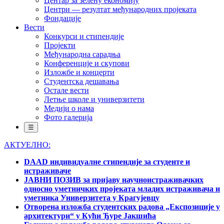
Центар за зелену економију
Центри — резултат међународних пројеката
Фондације
Вести
Конкурси и стипендије
Пројекти
Међународна сарадња
Конференције и скупови
Изложбе и концерти
Студентска дешавања
Остале вести
Летње школе и универзитети
Медији о нама
Фото галерија
☰
АКТУЕЛНО:
DAAD индивидуалне стипендије за студенте и
истраживаче
ЈАВНИ ПОЗИВ за пријаву научноистраживачких
односно уметничких пројеката младих истраживача и
уметника Универзитета у Крагујевцу
Отворена изложба студентских радова „Експозиције у
архитектури“ у Кући Ђуре Јакшића