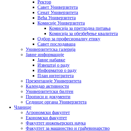
Ректор
Савет Универзитета
Сенат Универзитета
Већа Универзитета
Комисије Универзитета
Комисија за претходна питања
Комисија за обезбеђење квалитета
Одбор за професионалну етику
Савет послодаваца
Универзитетска галерија
Јавне информације
Јавне набавке
Извештај о раду
Информатор о раду
План интегритета
Презентације Универзитета
Календар активности
Универзитетски билтен
Прописи и документи
Седнице органа Универзитета
Чланице
Агрономски факултет
Економски факултет
Факултет инжењерских наука
Факултет за машинство и грађевинарство