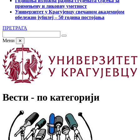
Годишња изложба радова студената Одсека за
примењену и ликовну уметност
Универзитет у Крагујевцу свечаном академијом
обележио јубилеј – 50 година постојања
ПРЕТРАГА
Мени
✕
Вести - по категорији