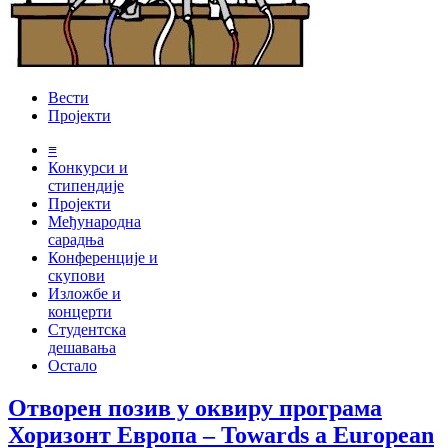
Вести
Пројекти
≡
Конкурси и
стипендије
Пројекти
Међународна
сарадња
Конференције и
скупови
Изложбе и
концерти
Студентска
дешавања
Остало
Отворен позив у оквиру програма
Хоризонт Европа ‒ Towards a European