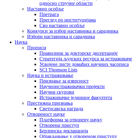
односно стручне области
Наставно особље
Претрага
Преглед по институцијама
Сво наставно особље
Конкурси за избор наставника и сарадника
Избори наставника и сарадника
Наука
Прописи
Правилник за докторске дисертације
Стратегија људских ресурса за истраживаче
Усвојене листе домаћих научних часописа
SCI Thomson Lists
Наука и истраживање
Признање за изврсност
Научноистраживачки пројекти
Научни скупови
Истраживачке јединице факултета
Престижна признања
Светосавска награда
Отвореност науке
Платформа за отворену науку
Отворени приступ
Берлинска декларација
Објављивање у отвореном приступу