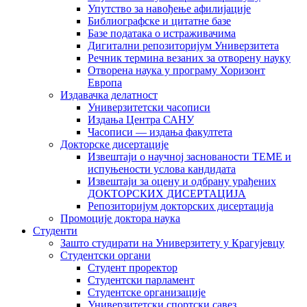
Упутство за навођење афилијације
Библиографске и цитатне базе
Базе података о истраживачима
Дигитални репозиторијум Универзитета
Рeчник термина везаних за отворену науку
Отворена наука у програму Хоризонт
Европа
Издавачка делатност
Универзитетски часописи
Издања Центра САНУ
Часописи — издања факултета
Докторске дисертације
Извештаји о научној заснованости ТЕМЕ и
испуњености услова кандидата
Извештаји за оцену и одбрану урађених
ДОКТОРСКИХ ДИСЕРТАЦИЈА
Репозиторијум докторских дисертација
Промоције доктора наука
Студенти
Зашто студирати на Универзитету у Крагујевцу
Студентски органи
Студент проректор
Студентски парламент
Студентске организације
Универзитетски спортски савез