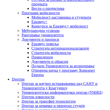
пројеката
Вести о пројектима
Програми мобилности
Мобилност наставника и студената
Еразмус+
Конкурси за Еразмус+ мобилност
Међународни уговори
Рангирање универзитета
Документи и прописи
Еразмус повеља
Стратегија интернационализације
Стратегија мобилности
Правилници
Документи и обрасци
Подаци Универзитета за аплицирање
Отворена наука у програму Хоризонт
Европа
Центри
Центар за научно истраживачки рад САНУ и
Универзитета у Крагујевцу
Универзитетски информатички центар (УНИЦ)
Центри изврсности
Центар за трансфер технологија
Центар за немачке и европске студије