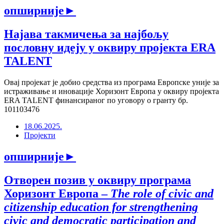
опширније
►
Најава такмичења за најбољу
пословну идеју у оквиру пројекта ERA
TALENT
Овај пројекат је добио средства из програма Европске уније за
истраживање и иновације Хоризонт Европа у оквиру пројекта
ERA TALENT финансираног по уговору о гранту бр.
101103476
18.06.2025.
Пројекти
опширније
►
Отворен позив у оквиру програма
Хоризонт Европа –
The role of civic and
citizenship education for strengthening
civic and democratic participation and