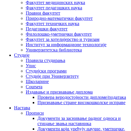
Факултет медицинских наука
Факултет педагошких наука
Правни факултет
Природно-математички факултет
Факултет техничких наука
Педагошки факултет
Филолошко-уметнички факултет
Факултет за хотелијерство и туризам
Институт за информационе технологије
Универзитетска библиотека
Студије
Правила студирања
Упис
Студијски програми
Студије при Универзитету
Школарине
Coursera
Издавање и признавање диплома
Провера веродостојности дипломе/података
Признавање стране високошколске исправе
Настава
Прописи
Документи за заснивање радног односа и
стицање звања наставника
Документи који уређују научне, уметничке,