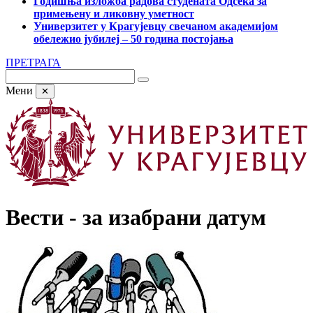
Годишња изложба радова студената Одсека за
примењену и ликовну уметност
Универзитет у Крагујевцу свечаном академијом
обележио јубилеј – 50 година постојања
ПРЕТРАГА
Мени
✕
Вести - за изабрани датум