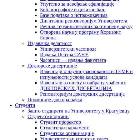
Упутство за навођење афилијације
Библиографске и цитатне базе
Базе података о истраживачима
Дигитални репозиторијум Универзитета
Рeчник термина везаних за отворену науку
Отворена наука у програму Хоризонт
Европа
Издавачка делатност
Универзитетски часописи
Издања Центра САНУ
Часописи — издања факултета
Докторске дисертације
Извештаји о научној заснованости ТЕМЕ и
испуњености услова кандидата
Извештаји за оцену и одбрану урађених
ДОКТОРСКИХ ДИСЕРТАЦИЈА
Репозиторијум докторских дисертација
Промоције доктора наука
Студенти
Зашто студирати на Универзитету у Крагујевцу
Студентски органи
Студент проректор
Студентски парламент
Студентске организације
Универзитетски спортски савез