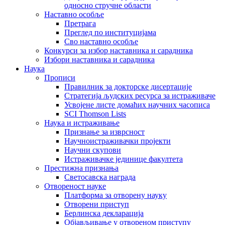
односно стручне области
Наставно особље
Претрага
Преглед по институцијама
Сво наставно особље
Конкурси за избор наставника и сарадника
Избори наставника и сарадника
Наука
Прописи
Правилник за докторске дисертације
Стратегија људских ресурса за истраживаче
Усвојене листе домаћих научних часописа
SCI Thomson Lists
Наука и истраживање
Признање за изврсност
Научноистраживачки пројекти
Научни скупови
Истраживачке јединице факултета
Престижна признања
Светосавска награда
Отвореност науке
Платформа за отворену науку
Отворени приступ
Берлинска декларација
Објављивање у отвореном приступу