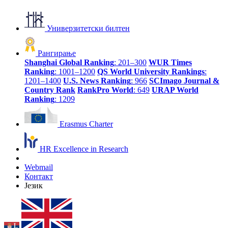
Универзитетски билтен
Рангирање
Shanghai Global Ranking
: 201–300
WUR Times
Ranking
: 1001–1200
QS World University Rankings
:
1201–1400
U.S. News Ranking
: 966
SCImago Journal &
Country Rank
RankPro World
: 649
URAP World
Ranking
: 1209
Erasmus Charter
HR Excellence in Research
Webmail
Контакт
Језик