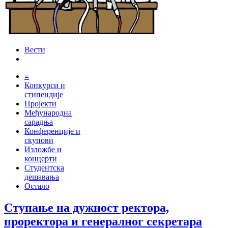
Вести
≡
Конкурси и
стипендије
Пројекти
Међународна
сарадња
Конференције и
скупови
Изложбе и
концерти
Студентска
дешавања
Остало
Ступање на дужност ректора,
проректора и генералног секретара