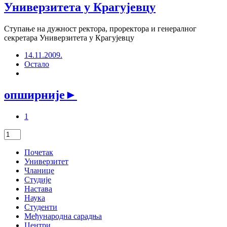
Универзитета у Крагујевцу
Ступање на дужност ректора, проректора и генералног
секретара Универзитета у Крагујевцу
14.11.2009.
Остало
опширније
►
1
Почетак
Универзитет
Чланице
Студије
Настава
Наука
Студенти
Међународна сарадња
Центри