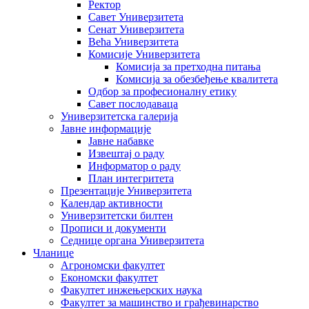
Ректор
Савет Универзитета
Сенат Универзитета
Већа Универзитета
Комисије Универзитета
Комисија за претходна питања
Комисија за обезбеђење квалитета
Одбор за професионалну етику
Савет послодаваца
Универзитетска галерија
Јавне информације
Јавне набавке
Извештај о раду
Информатор о раду
План интегритета
Презентације Универзитета
Календар активности
Универзитетски билтен
Прописи и документи
Седнице органа Универзитета
Чланице
Агрономски факултет
Економски факултет
Факултет инжењерских наука
Факултет за машинство и грађевинарство