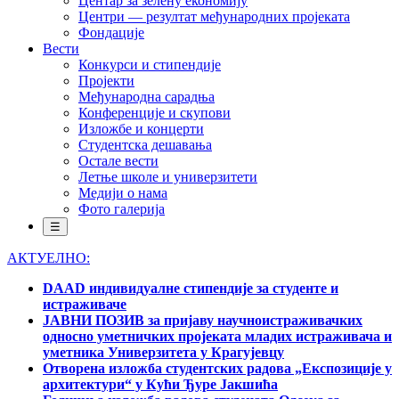
Центар за зелену економију
Центри — резултат међународних пројеката
Фондације
Вести
Конкурси и стипендије
Пројекти
Међународна сарадња
Конференције и скупови
Изложбе и концерти
Студентска дешавања
Остале вести
Летње школе и универзитети
Медији о нама
Фото галерија
☰
АКТУЕЛНО:
DAAD индивидуалне стипендије за студенте и
истраживаче
ЈАВНИ ПОЗИВ за пријаву научноистраживачких
односно уметничких пројеката младих истраживача и
уметника Универзитета у Крагујевцу
Отворена изложба студентских радова „Експозиције у
архитектури“ у Кући Ђуре Јакшића