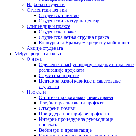
Најбољи студенти
Студентски центри
Студентски центар
Студентски културни центар
Стипендије и праксе
Студентска пракса
Студентска летња стручна пракса
Конкурси за Еразмус+ кредитну мобилност
Акције студената
Међународна сарадња
О нама
Одељење за међународну сарадњу и праћење
реализације пројеката
Служба за пројекте
Центар за развој каријере и саветовање
студената
Пројекти
Опште о програмима финансирања
Текући и реализовани пројекти
Отворени позиви
Процедура претпријаве пројеката
Интерне процедуре за руководиоце
пројеката
Вебинари и презентације
Ресурси за писање и имплементацију