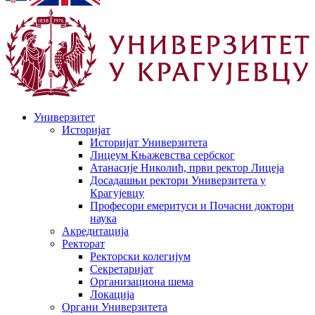
Универзитет
Историјат
Историјат Универзитета
Лицеум Књажевства сербског
Атанасије Николић, први ректор Лицеја
Досадашњи ректори Универзитета у
Крагујевцу
Професори емеритуси и Почасни доктори
наука
Акредитација
Ректорат
Ректорски колегијум
Секретаријат
Организациона шема
Локација
Органи Универзитета