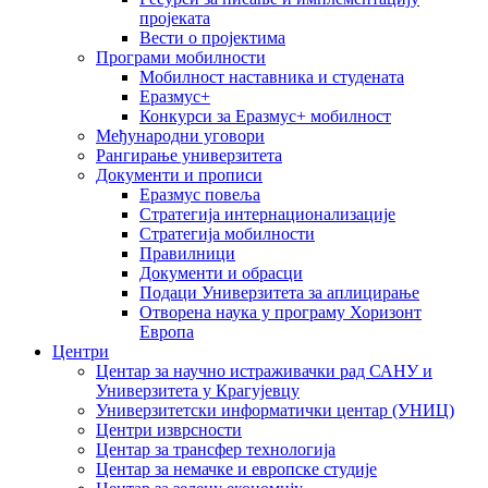
пројеката
Вести о пројектима
Програми мобилности
Мобилност наставника и студената
Еразмус+
Конкурси за Еразмус+ мобилност
Међународни уговори
Рангирање универзитета
Документи и прописи
Еразмус повеља
Стратегија интернационализације
Стратегија мобилности
Правилници
Документи и обрасци
Подаци Универзитета за аплицирање
Отворена наука у програму Хоризонт
Европа
Центри
Центар за научно истраживачки рад САНУ и
Универзитета у Крагујевцу
Универзитетски информатички центар (УНИЦ)
Центри изврсности
Центар за трансфер технологија
Центар за немачке и европске студије