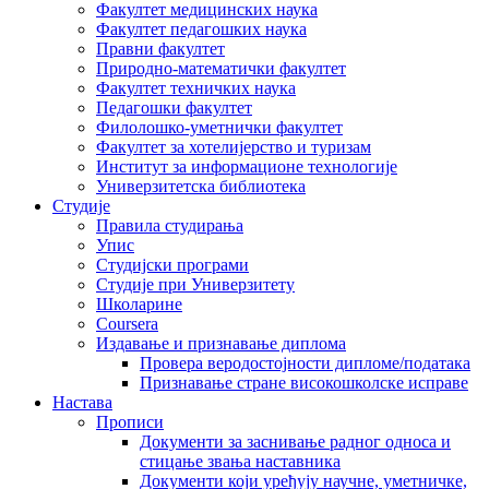
Факултет медицинских наука
Факултет педагошких наука
Правни факултет
Природно-математички факултет
Факултет техничких наука
Педагошки факултет
Филолошко-уметнички факултет
Факултет за хотелијерство и туризам
Институт за информационе технологије
Универзитетска библиотека
Студије
Правила студирања
Упис
Студијски програми
Студије при Универзитету
Школарине
Coursera
Издавање и признавање диплома
Провера веродостојности дипломе/података
Признавање стране високошколске исправе
Настава
Прописи
Документи за заснивање радног односа и
стицање звања наставника
Документи који уређују научне, уметничке,