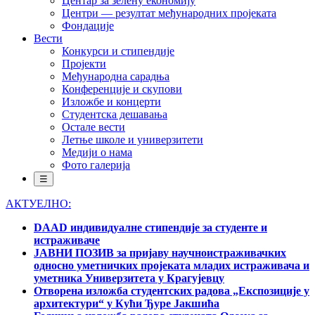
Центар за зелену економију
Центри — резултат међународних пројеката
Фондације
Вести
Конкурси и стипендије
Пројекти
Међународна сарадња
Конференције и скупови
Изложбе и концерти
Студентска дешавања
Остале вести
Летње школе и универзитети
Медији о нама
Фото галерија
☰
АКТУЕЛНО:
DAAD индивидуалне стипендије за студенте и
истраживаче
ЈАВНИ ПОЗИВ за пријаву научноистраживачких
односно уметничких пројеката младих истраживача и
уметника Универзитета у Крагујевцу
Отворена изложба студентских радова „Експозиције у
архитектури“ у Кући Ђуре Јакшића