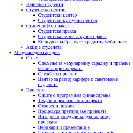
Најбољи студенти
Студентски центри
Студентски центар
Студентски културни центар
Стипендије и праксе
Студентска пракса
Студентска летња стручна пракса
Конкурси за Еразмус+ кредитну мобилност
Акције студената
Међународна сарадња
О нама
Одељење за међународну сарадњу и праћење
реализације пројеката
Служба за пројекте
Центар за развој каријере и саветовање
студената
Пројекти
Опште о програмима финансирања
Текући и реализовани пројекти
Отворени позиви
Процедура претпријаве пројеката
Интерне процедуре за руководиоце
пројеката
Вебинари и презентације
Ресурси за писање и имплементацију