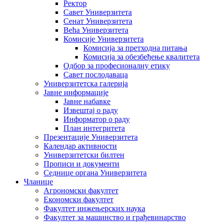
Ректор
Савет Универзитета
Сенат Универзитета
Већа Универзитета
Комисије Универзитета
Комисија за претходна питања
Комисија за обезбеђење квалитета
Одбор за професионалну етику
Савет послодаваца
Универзитетска галерија
Јавне информације
Јавне набавке
Извештај о раду
Информатор о раду
План интегритета
Презентације Универзитета
Календар активности
Универзитетски билтен
Прописи и документи
Седнице органа Универзитета
Чланице
Агрономски факултет
Економски факултет
Факултет инжењерских наука
Факултет за машинство и грађевинарство