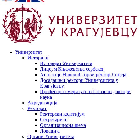
Универзитет
Историјат
Историјат Универзитета
Лицеум Књажевства сербског
Атанасије Николић, први ректор Лицеја
Досадашњи ректори Универзитета у
Крагујевцу
Професори емеритуси и Почасни доктори
наука
Акредитација
Ректорат
Ректорски колегијум
Секретаријат
Организациона шема
Локација
Органи Универзитета