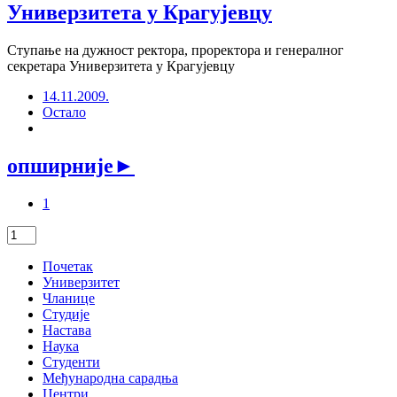
Универзитета у Крагујевцу
Ступање на дужност ректора, проректора и генералног
секретара Универзитета у Крагујевцу
14.11.2009.
Остало
опширније
►
1
Почетак
Универзитет
Чланице
Студије
Настава
Наука
Студенти
Међународна сарадња
Центри