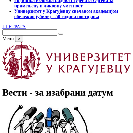
Годишња изложба радова студената Одсека за
примењену и ликовну уметност
Универзитет у Крагујевцу свечаном академијом
обележио јубилеј – 50 година постојања
ПРЕТРАГА
Мени
✕
Вести - за изабрани датум