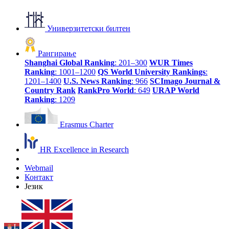
Универзитетски билтен
Рангирање
Shanghai Global Ranking
: 201–300
WUR Times
Ranking
: 1001–1200
QS World University Rankings
:
1201–1400
U.S. News Ranking
: 966
SCImago Journal &
Country Rank
RankPro World
: 649
URAP World
Ranking
: 1209
Erasmus Charter
HR Excellence in Research
Webmail
Контакт
Језик