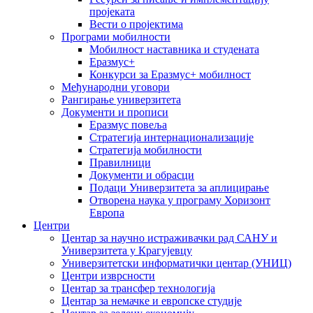
пројеката
Вести о пројектима
Програми мобилности
Мобилност наставника и студената
Еразмус+
Конкурси за Еразмус+ мобилност
Међународни уговори
Рангирање универзитета
Документи и прописи
Еразмус повеља
Стратегија интернационализације
Стратегија мобилности
Правилници
Документи и обрасци
Подаци Универзитета за аплицирање
Отворена наука у програму Хоризонт
Европа
Центри
Центар за научно истраживачки рад САНУ и
Универзитета у Крагујевцу
Универзитетски информатички центар (УНИЦ)
Центри изврсности
Центар за трансфер технологија
Центар за немачке и европске студије