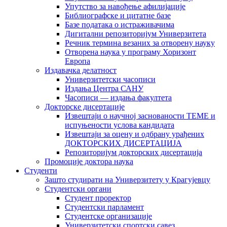
Упутство за навођење афилијације
Библиографске и цитатне базе
Базе података о истраживачима
Дигитални репозиторијум Универзитета
Рeчник термина везаних за отворену науку
Отворена наука у програму Хоризонт
Европа
Издавачка делатност
Универзитетски часописи
Издања Центра САНУ
Часописи — издања факултета
Докторске дисертације
Извештаји о научној заснованости ТЕМЕ и
испуњености услова кандидата
Извештаји за оцену и одбрану урађених
ДОКТОРСКИХ ДИСЕРТАЦИЈА
Репозиторијум докторских дисертација
Промоције доктора наука
Студенти
Зашто студирати на Универзитету у Крагујевцу
Студентски органи
Студент проректор
Студентски парламент
Студентске организације
Универзитетски спортски савез