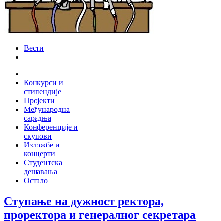
Вести
≡
Конкурси и
стипендије
Пројекти
Међународна
сарадња
Конференције и
скупови
Изложбе и
концерти
Студентска
дешавања
Остало
Ступање на дужност ректора,
проректора и генералног секретара