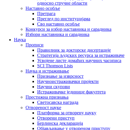
односно стручне области
Наставно особље
Претрага
Преглед по институцијама
Сво наставно особље
Конкурси за избор наставника и сарадника
Избори наставника и сарадника
Наука
Прописи
Правилник за докторске дисертације
Стратегија људских ресурса за истраживаче
Усвојене листе домаћих научних часописа
SCI Thomson Lists
Наука и истраживање
Признање за изврсност
Научноистраживачки пројекти
Научни скупови
Истраживачке јединице факултета
Престижна признања
Светосавска награда
Отвореност науке
Платформа за отворену науку
Отворени приступ
Берлинска декларација
Објављивање у отвореном приступу