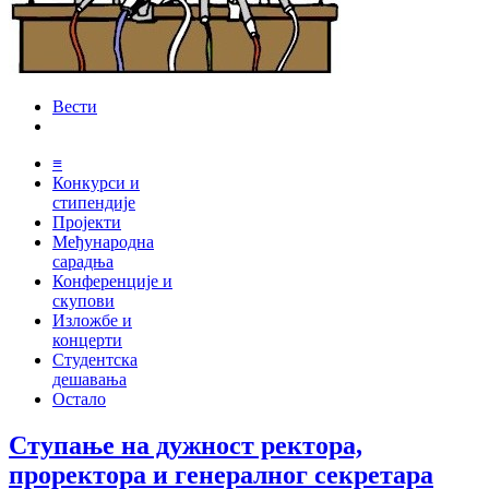
Вести
≡
Конкурси и
стипендије
Пројекти
Међународна
сарадња
Конференције и
скупови
Изложбе и
концерти
Студентска
дешавања
Остало
Ступање на дужност ректора,
проректора и генералног секретара