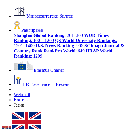
Универзитетски билтен
Рангирање
Shanghai Global Ranking
: 201–300
WUR Times
Ranking
: 1001–1200
QS World University Rankings
:
1201–1400
U.S. News Ranking
: 966
SCImago Journal &
Country Rank
RankPro World
: 649
URAP World
Ranking
: 1209
Erasmus Charter
HR Excellence in Research
Webmail
Контакт
Језик