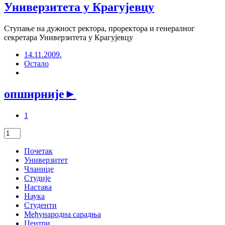
Универзитета у Крагујевцу
Ступање на дужност ректора, проректора и генералног
секретара Универзитета у Крагујевцу
14.11.2009.
Остало
опширније
►
1
Почетак
Универзитет
Чланице
Студије
Настава
Наука
Студенти
Међународна сарадња
Центри