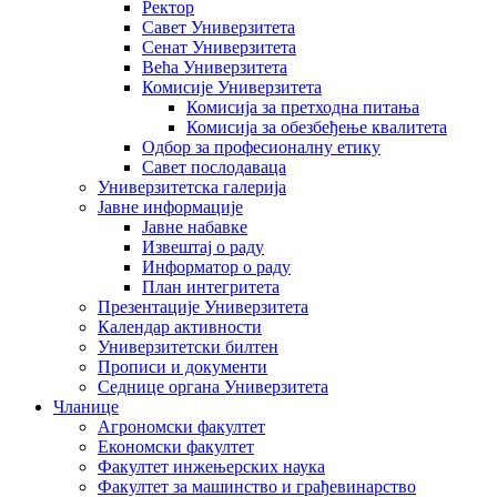
Ректор
Савет Универзитета
Сенат Универзитета
Већа Универзитета
Комисије Универзитета
Комисија за претходна питања
Комисија за обезбеђење квалитета
Одбор за професионалну етику
Савет послодаваца
Универзитетска галерија
Јавне информације
Јавне набавке
Извештај о раду
Информатор о раду
План интегритета
Презентације Универзитета
Календар активности
Универзитетски билтен
Прописи и документи
Седнице органа Универзитета
Чланице
Агрономски факултет
Економски факултет
Факултет инжењерских наука
Факултет за машинство и грађевинарство