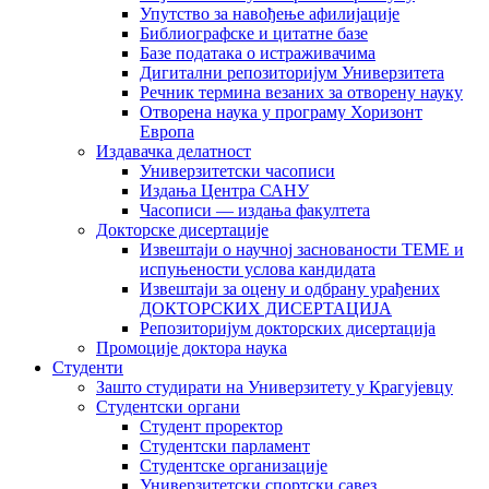
Упутство за навођење афилијације
Библиографске и цитатне базе
Базе података о истраживачима
Дигитални репозиторијум Универзитета
Рeчник термина везаних за отворену науку
Отворена наука у програму Хоризонт
Европа
Издавачка делатност
Универзитетски часописи
Издања Центра САНУ
Часописи — издања факултета
Докторске дисертације
Извештаји о научној заснованости ТЕМЕ и
испуњености услова кандидата
Извештаји за оцену и одбрану урађених
ДОКТОРСКИХ ДИСЕРТАЦИЈА
Репозиторијум докторских дисертација
Промоције доктора наука
Студенти
Зашто студирати на Универзитету у Крагујевцу
Студентски органи
Студент проректор
Студентски парламент
Студентске организације
Универзитетски спортски савез