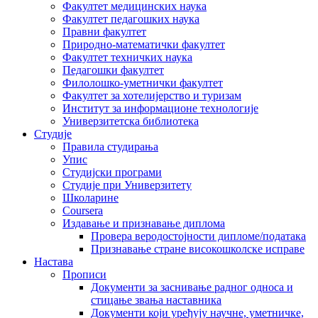
Факултет медицинских наука
Факултет педагошких наука
Правни факултет
Природно-математички факултет
Факултет техничких наука
Педагошки факултет
Филолошко-уметнички факултет
Факултет за хотелијерство и туризам
Институт за информационе технологије
Универзитетска библиотека
Студије
Правила студирања
Упис
Студијски програми
Студије при Универзитету
Школарине
Coursera
Издавање и признавање диплома
Провера веродостојности дипломе/података
Признавање стране високошколске исправе
Настава
Прописи
Документи за заснивање радног односа и
стицање звања наставника
Документи који уређују научне, уметничке,