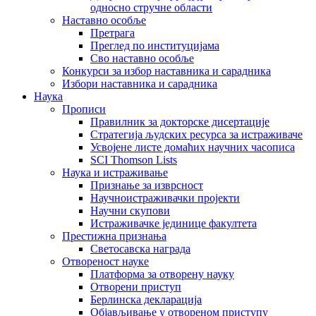
односно стручне области
Наставно особље
Претрага
Преглед по институцијама
Сво наставно особље
Конкурси за избор наставника и сарадника
Избори наставника и сарадника
Наука
Прописи
Правилник за докторске дисертације
Стратегија људских ресурса за истраживаче
Усвојене листе домаћих научних часописа
SCI Thomson Lists
Наука и истраживање
Признање за изврсност
Научноистраживачки пројекти
Научни скупови
Истраживачке јединице факултета
Престижна признања
Светосавска награда
Отвореност науке
Платформа за отворену науку
Отворени приступ
Берлинска декларација
Објављивање у отвореном приступу