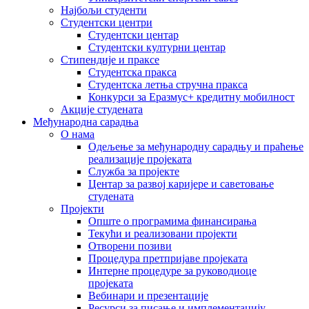
Најбољи студенти
Студентски центри
Студентски центар
Студентски културни центар
Стипендије и праксе
Студентска пракса
Студентска летња стручна пракса
Конкурси за Еразмус+ кредитну мобилност
Акције студената
Међународна сарадња
О нама
Одељење за међународну сарадњу и праћење
реализације пројеката
Служба за пројекте
Центар за развој каријере и саветовање
студената
Пројекти
Опште о програмима финансирања
Текући и реализовани пројекти
Отворени позиви
Процедура претпријаве пројеката
Интерне процедуре за руководиоце
пројеката
Вебинари и презентације
Ресурси за писање и имплементацију