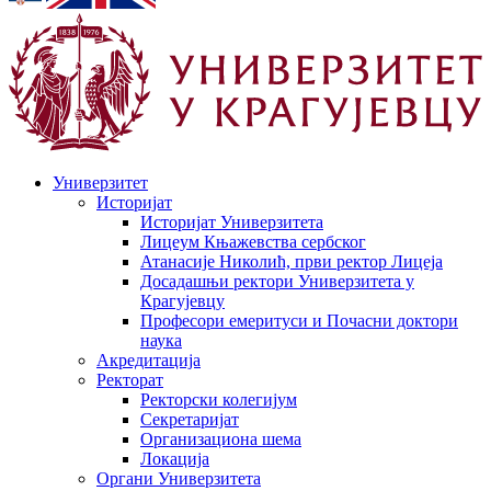
Универзитет
Историјат
Историјат Универзитета
Лицеум Књажевства сербског
Атанасије Николић, први ректор Лицеја
Досадашњи ректори Универзитета у
Крагујевцу
Професори емеритуси и Почасни доктори
наука
Акредитација
Ректорат
Ректорски колегијум
Секретаријат
Организациона шема
Локација
Органи Универзитета