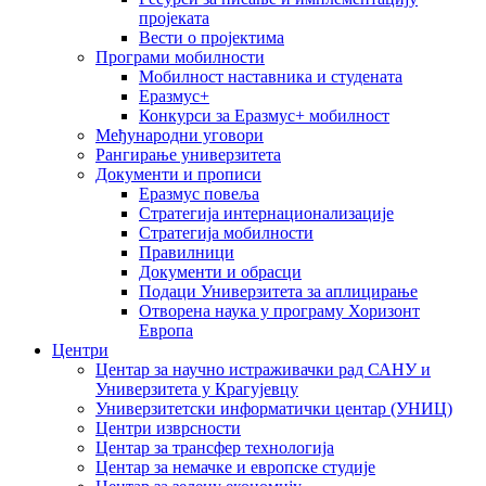
пројеката
Вести о пројектима
Програми мобилности
Мобилност наставника и студената
Еразмус+
Конкурси за Еразмус+ мобилност
Међународни уговори
Рангирање универзитета
Документи и прописи
Еразмус повеља
Стратегија интернационализације
Стратегија мобилности
Правилници
Документи и обрасци
Подаци Универзитета за аплицирање
Отворена наука у програму Хоризонт
Европа
Центри
Центар за научно истраживачки рад САНУ и
Универзитета у Крагујевцу
Универзитетски информатички центар (УНИЦ)
Центри изврсности
Центар за трансфер технологија
Центар за немачке и европске студије