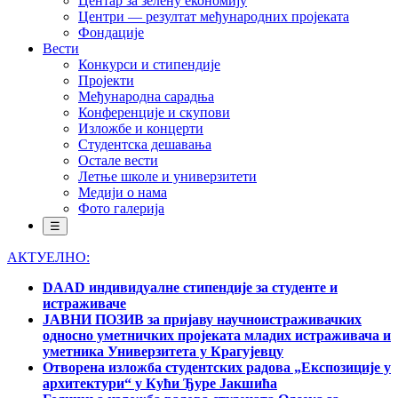
Центар за зелену економију
Центри — резултат међународних пројеката
Фондације
Вести
Конкурси и стипендије
Пројекти
Међународна сарадња
Конференције и скупови
Изложбе и концерти
Студентска дешавања
Остале вести
Летње школе и универзитети
Медији о нама
Фото галерија
☰
АКТУЕЛНО:
DAAD индивидуалне стипендије за студенте и
истраживаче
ЈАВНИ ПОЗИВ за пријаву научноистраживачких
односно уметничких пројеката младих истраживача и
уметника Универзитета у Крагујевцу
Отворена изложба студентских радова „Експозиције у
архитектури“ у Кући Ђуре Јакшића