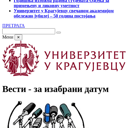
Годишња изложба радова студената Одсека за
примењену и ликовну уметност
Универзитет у Крагујевцу свечаном академијом
обележио јубилеј – 50 година постојања
ПРЕТРАГА
Мени
✕
Вести - за изабрани датум