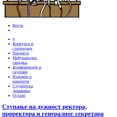
Вести
≡
Конкурси и
стипендије
Пројекти
Међународна
сарадња
Конференције и
скупови
Изложбе и
концерти
Студентска
дешавања
Остало
Ступање на дужност ректора,
проректора и генералног секретара