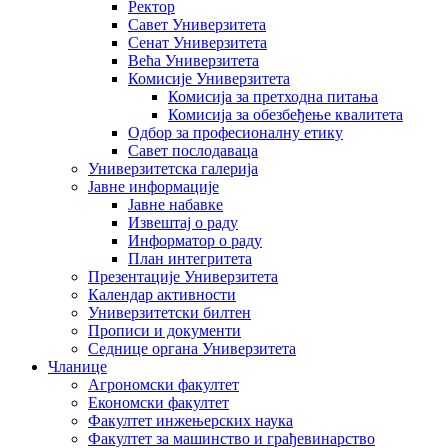
Ректор
Савет Универзитета
Сенат Универзитета
Већа Универзитета
Комисије Универзитета
Комисија за претходна питања
Комисија за обезбеђење квалитета
Одбор за професионалну етику
Савет послодаваца
Универзитетска галерија
Јавне информације
Јавне набавке
Извештај о раду
Информатор о раду
План интегритета
Презентације Универзитета
Календар активности
Универзитетски билтен
Прописи и документи
Седнице органа Универзитета
Чланице
Агрономски факултет
Економски факултет
Факултет инжењерских наука
Факултет за машинство и грађевинарство