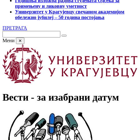
Годишња изложба радова студената Одсека за
примењену и ликовну уметност
Универзитет у Крагујевцу свечаном академијом
обележио јубилеј – 50 година постојања
ПРЕТРАГА
Мени
✕
Вести - за изабрани датум