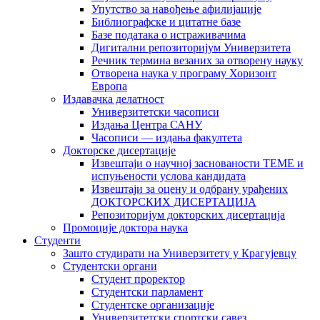
Упутство за навођење афилијације
Библиографске и цитатне базе
Базе података о истраживачима
Дигитални репозиторијум Универзитета
Рeчник термина везаних за отворену науку
Отворена наука у програму Хоризонт
Европа
Издавачка делатност
Универзитетски часописи
Издања Центра САНУ
Часописи — издања факултета
Докторске дисертације
Извештаји о научној заснованости ТЕМЕ и
испуњености услова кандидата
Извештаји за оцену и одбрану урађених
ДОКТОРСКИХ ДИСЕРТАЦИЈА
Репозиторијум докторских дисертација
Промоције доктора наука
Студенти
Зашто студирати на Универзитету у Крагујевцу
Студентски органи
Студент проректор
Студентски парламент
Студентске организације
Универзитетски спортски савез