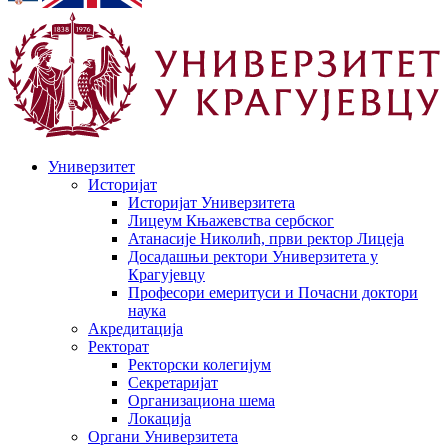
Универзитет
Историјат
Историјат Универзитета
Лицеум Књажевства сербског
Атанасије Николић, први ректор Лицеја
Досадашњи ректори Универзитета у
Крагујевцу
Професори емеритуси и Почасни доктори
наука
Акредитација
Ректорат
Ректорски колегијум
Секретаријат
Организациона шема
Локација
Органи Универзитета