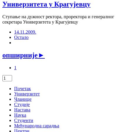
Универзитета у Крагујевцу
Ступање на дужност ректора, проректора и генералног
секретара Универзитета у Крагујевцу
14.11.2009.
Остало
опширније
►
1
Почетак
Универзитет
Чланице
Студије
Настава
Наука
Студенти
Међународна сарадња
Центри