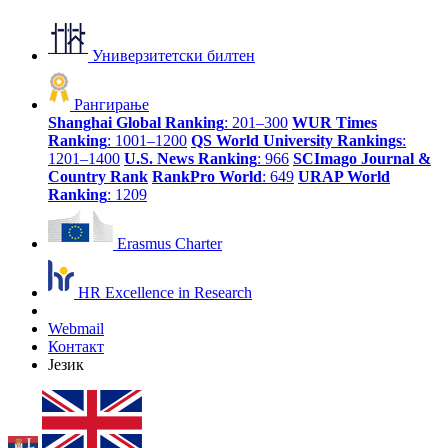
Универзитетски билтен
Рангирање
Shanghai Global Ranking
: 201–300
WUR Times
Ranking
: 1001–1200
QS World University Rankings
:
1201–1400
U.S. News Ranking
: 966
SCImago Journal &
Country Rank
RankPro World
: 649
URAP World
Ranking
: 1209
Erasmus Charter
HR Excellence in Research
Webmail
Контакт
Језик