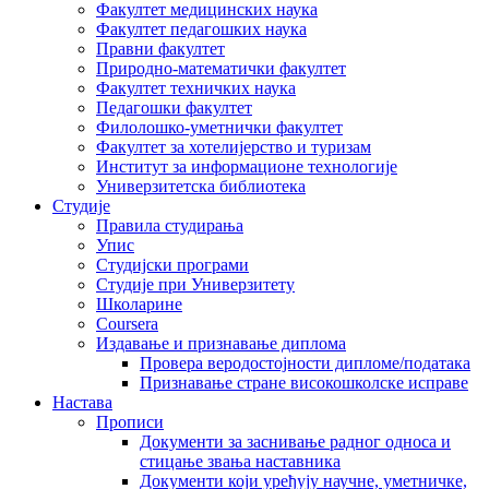
Факултет медицинских наука
Факултет педагошких наука
Правни факултет
Природно-математички факултет
Факултет техничких наука
Педагошки факултет
Филолошко-уметнички факултет
Факултет за хотелијерство и туризам
Институт за информационе технологије
Универзитетска библиотека
Студије
Правила студирања
Упис
Студијски програми
Студије при Универзитету
Школарине
Coursera
Издавање и признавање диплома
Провера веродостојности дипломе/података
Признавање стране високошколске исправе
Настава
Прописи
Документи за заснивање радног односа и
стицање звања наставника
Документи који уређују научне, уметничке,