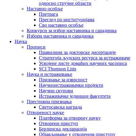
односно стручне области
Наставно особље
Претрага
Преглед по институцијама
Сво наставно особље
Конкурси за избор наставника и сарадника
Избори наставника и сарадника
Наука
Прописи
Правилник за докторске дисертације
Стратегија људских ресурса за истраживаче
Усвојене листе домаћих научних часописа
SCI Thomson Lists
Наука и истраживање
Признање за изврсност
Научноистраживачки пројекти
Научни скупови
Истраживачке јединице факултета
Престижна признања
Светосавска награда
Отвореност науке
Платформа за отворену науку
Отворени приступ
Берлинска декларација
Објављивање у отвореном приступу