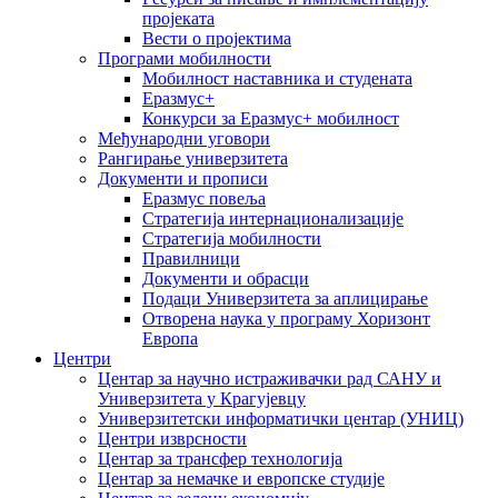
пројеката
Вести о пројектима
Програми мобилности
Мобилност наставника и студената
Еразмус+
Конкурси за Еразмус+ мобилност
Међународни уговори
Рангирање универзитета
Документи и прописи
Еразмус повеља
Стратегија интернационализације
Стратегија мобилности
Правилници
Документи и обрасци
Подаци Универзитета за аплицирање
Отворена наука у програму Хоризонт
Европа
Центри
Центар за научно истраживачки рад САНУ и
Универзитета у Крагујевцу
Универзитетски информатички центар (УНИЦ)
Центри изврсности
Центар за трансфер технологија
Центар за немачке и европске студије