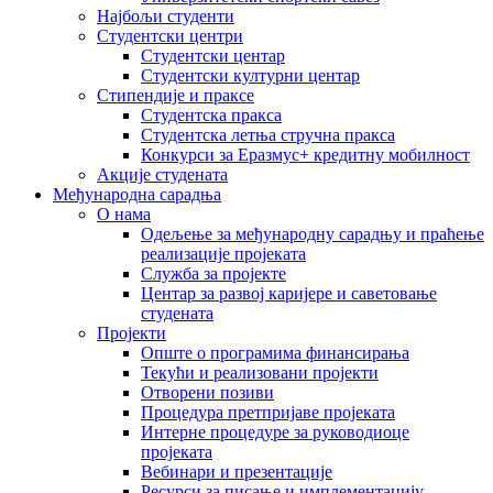
Најбољи студенти
Студентски центри
Студентски центар
Студентски културни центар
Стипендије и праксе
Студентска пракса
Студентска летња стручна пракса
Конкурси за Еразмус+ кредитну мобилност
Акције студената
Међународна сарадња
О нама
Одељење за међународну сарадњу и праћење
реализације пројеката
Служба за пројекте
Центар за развој каријере и саветовање
студената
Пројекти
Опште о програмима финансирања
Текући и реализовани пројекти
Отворени позиви
Процедура претпријаве пројеката
Интерне процедуре за руководиоце
пројеката
Вебинари и презентације
Ресурси за писање и имплементацију