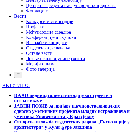
Центар за зелену економију
Центри — резултат међународних пројеката
Фондације
Вести
Конкурси и стипендије
Пројекти
Међународна сарадња
Конференције и скупови
Изложбе и концерти
Студентска дешавања
Остале вести
Летње школе и универзитети
Медији о нама
Фото галерија
☰
АКТУЕЛНО:
DAAD индивидуалне стипендије за студенте и
истраживаче
ЈАВНИ ПОЗИВ за пријаву научноистраживачких
односно уметничких пројеката младих истраживача и
уметника Универзитета у Крагујевцу
Отворена изложба студентских радова „Експозиције у
архитектури“ у Кући Ђуре Јакшића