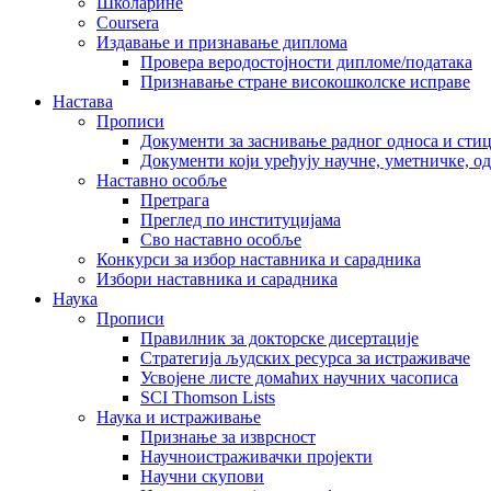
Школарине
Coursera
Издавање и признавање диплома
Провера веродостојности дипломе/података
Признавање стране високошколске исправе
Настава
Прописи
Документи за заснивање радног односа и сти
Документи који уређују научне, уметничке, о
Наставно особље
Претрага
Преглед по институцијама
Сво наставно особље
Конкурси за избор наставника и сарадника
Избори наставника и сарадника
Наука
Прописи
Правилник за докторске дисертације
Стратегија људских ресурса за истраживаче
Усвојене листе домаћих научних часописа
SCI Thomson Lists
Наука и истраживање
Признање за изврсност
Научноистраживачки пројекти
Научни скупови