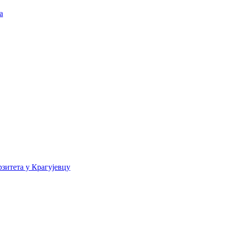
а
зитета у Крагујевцу