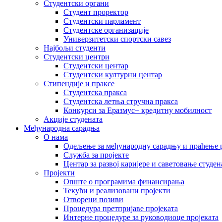
Студентски органи
Студент проректор
Студентски парламент
Студентске организације
Универзитетски спортски савез
Најбољи студенти
Студентски центри
Студентски центар
Студентски културни центар
Стипендије и праксе
Студентска пракса
Студентска летња стручна пракса
Конкурси за Еразмус+ кредитну мобилност
Акције студената
Међународна сарадња
О нама
Одељење за међународну сарадњу и праћење р
Служба за пројекте
Центар за развој каријере и саветовање студен
Пројекти
Опште о програмима финансирања
Текући и реализовани пројекти
Отворени позиви
Процедура претпријаве пројеката
Интерне процедуре за руководиоце пројеката