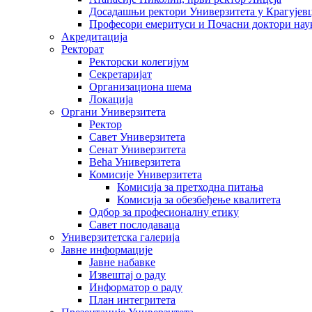
Досадашњи ректори Универзитета у Крагујев
Професори емеритуси и Почасни доктори нау
Акредитација
Ректорат
Ректорски колегијум
Секретаријат
Организациона шема
Локација
Органи Универзитета
Ректор
Савет Универзитета
Сенат Универзитета
Већа Универзитета
Комисије Универзитета
Комисија за претходна питања
Комисија за обезбеђење квалитета
Одбор за професионалну етику
Савет послодаваца
Универзитетска галерија
Јавне информације
Јавне набавке
Извештај о раду
Информатор о раду
План интегритета