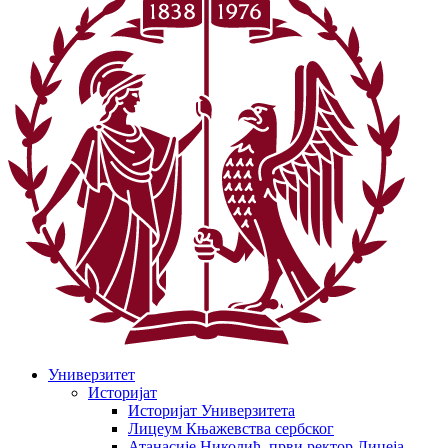
Универзитет
Историјат
Историјат Универзитета
Лицеум Књажевства сербског
Атанасије Николић, први ректор Лицеја