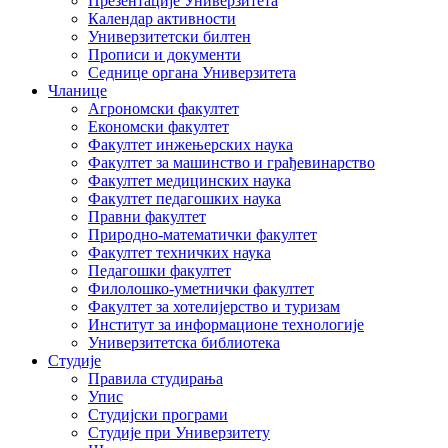
Презентације Универзитета
Календар активности
Универзитетски билтен
Прописи и документи
Седнице органа Универзитета
Чланице
Агрономски факултет
Економски факултет
Факултет инжењерских наука
Факултет за машинство и грађевинарство
Факултет медицинских наука
Факултет педагошких наука
Правни факултет
Природно-математички факултет
Факултет техничких наука
Педагошки факултет
Филолошко-уметнички факултет
Факултет за хотелијерство и туризам
Институт за информационе технологије
Универзитетска библиотека
Студије
Правила студирања
Упис
Студијски програми
Студије при Универзитету