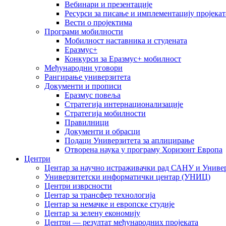
Вебинари и презентације
Ресурси за писање и имплементацију пројекат
Вести о пројектима
Програми мобилности
Мобилност наставника и студената
Еразмус+
Конкурси за Еразмус+ мобилност
Међународни уговори
Рангирање универзитета
Документи и прописи
Еразмус повеља
Стратегија интернационализације
Стратегија мобилности
Правилници
Документи и обрасци
Подаци Универзитета за аплицирање
Отворена наука у програму Хоризонт Европа
Центри
Центар за научно истраживачки рад САНУ и Универ
Универзитетски информатички центар (УНИЦ)
Центри изврсности
Центар за трансфер технологија
Центар за немачке и европске студије
Центар за зелену економију
Центри — резултат међународних пројеката