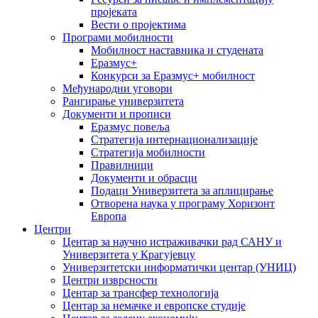
пројеката
Вести о пројектима
Програми мобилности
Мобилност наставника и студената
Еразмус+
Конкурси за Еразмус+ мобилност
Међународни уговори
Рангирање универзитета
Документи и прописи
Еразмус повеља
Стратегија интернационализације
Стратегија мобилности
Правилници
Документи и обрасци
Подаци Универзитета за аплицирање
Отворена наука у програму Хоризонт
Европа
Центри
Центар за научно истраживачки рад САНУ и
Универзитета у Крагујевцу
Универзитетски информатички центар (УНИЦ)
Центри изврсности
Центар за трансфер технологија
Центар за немачке и европске студије