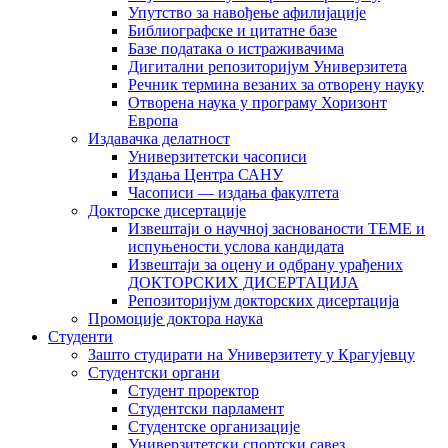
Упутство за навођење афилијације
Библиографске и цитатне базе
Базе података о истраживачима
Дигитални репозиторијум Универзитета
Рeчник термина везаних за отворену науку
Отворена наука у програму Хоризонт
Европа
Издавачка делатност
Универзитетски часописи
Издања Центра САНУ
Часописи — издања факултета
Докторске дисертације
Извештаји о научној заснованости ТЕМЕ и
испуњености услова кандидата
Извештаји за оцену и одбрану урађених
ДОКТОРСКИХ ДИСЕРТАЦИЈА
Репозиторијум докторских дисертација
Промоције доктора наука
Студенти
Зашто студирати на Универзитету у Крагујевцу
Студентски органи
Студент проректор
Студентски парламент
Студентске организације
Универзитетски спортски савез