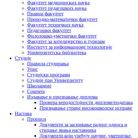
Факултет медицинских наука
Факултет педагошких наука
Правни факултет
Природно-математички факултет
Факултет техничких наука
Педагошки факултет
Филолошко-уметнички факултет
Факултет за хотелијерство и туризам
Институт за информационе технологије
Универзитетска библиотека
Студије
Правила студирања
Упис
Студијски програми
Студије при Универзитету
Школарине
Coursera
Издавање и признавање диплома
Провера веродостојности дипломе/података
Признавање стране високошколске исправе
Настава
Прописи
Документи за заснивање радног односа и
стицање звања наставника
Документи који уређују научне, уметничке,