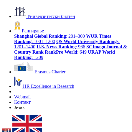
Универзитетски билтен
Рангирање
Shanghai Global Ranking
: 201–300
WUR Times
Ranking
: 1001–1200
QS World University Rankings
:
1201–1400
U.S. News Ranking
: 966
SCImago Journal &
Country Rank
RankPro World
: 649
URAP World
Ranking
: 1209
Erasmus Charter
HR Excellence in Research
Webmail
Контакт
Језик