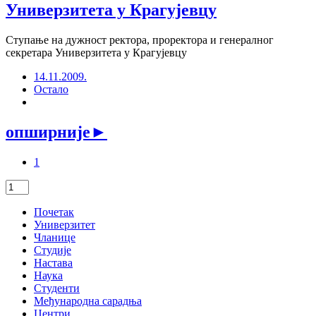
Универзитета у Крагујевцу
Ступање на дужност ректора, проректора и генералног
секретара Универзитета у Крагујевцу
14.11.2009.
Остало
опширније
►
1
Почетак
Универзитет
Чланице
Студије
Настава
Наука
Студенти
Међународна сарадња
Центри