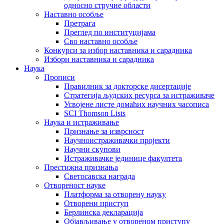
односно стручне области
Наставно особље
Претрага
Преглед по институцијама
Сво наставно особље
Конкурси за избор наставника и сарадника
Избори наставника и сарадника
Наука
Прописи
Правилник за докторске дисертације
Стратегија људских ресурса за истраживаче
Усвојене листе домаћих научних часописа
SCI Thomson Lists
Наука и истраживање
Признање за изврсност
Научноистраживачки пројекти
Научни скупови
Истраживачке јединице факултета
Престижна признања
Светосавска награда
Отвореност науке
Платформа за отворену науку
Отворени приступ
Берлинска декларација
Објављивање у отвореном приступу