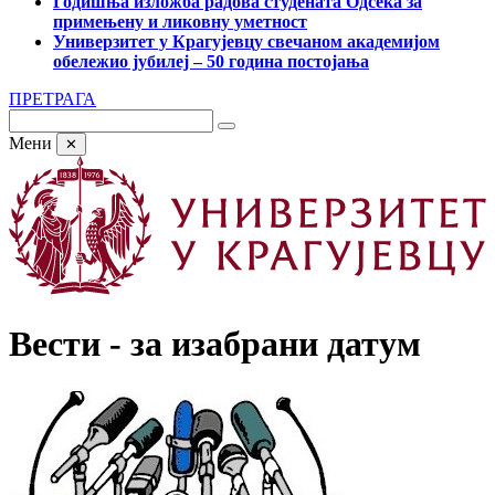
Годишња изложба радова студената Одсека за
примењену и ликовну уметност
Универзитет у Крагујевцу свечаном академијом
обележио јубилеј – 50 година постојања
ПРЕТРАГА
Мени
✕
Вести - за изабрани датум