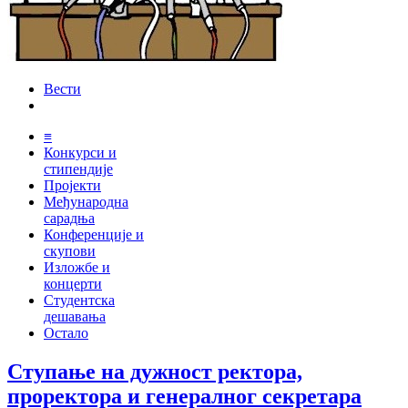
Вести
≡
Конкурси и
стипендије
Пројекти
Међународна
сарадња
Конференције и
скупови
Изложбе и
концерти
Студентска
дешавања
Остало
Ступање на дужност ректора,
проректора и генералног секретара