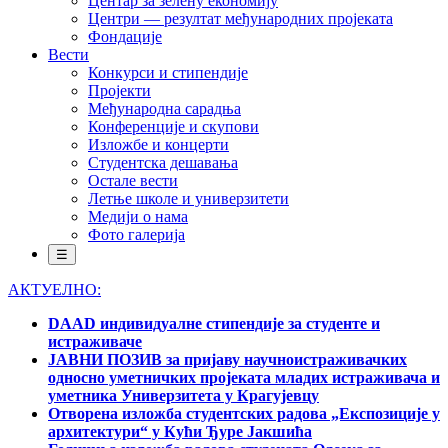
Центар за зелену економију
Центри — резултат међународних пројеката
Фондације
Вести
Конкурси и стипендије
Пројекти
Међународна сарадња
Конференције и скупови
Изложбе и концерти
Студентска дешавања
Остале вести
Летње школе и универзитети
Медији о нама
Фото галерија
☰
АКТУЕЛНО:
DAAD индивидуалне стипендије за студенте и
истраживаче
ЈАВНИ ПОЗИВ за пријаву научноистраживачких
односно уметничких пројеката младих истраживача и
уметника Универзитета у Крагујевцу
Отворена изложба студентских радова „Експозиције у
архитектури“ у Кући Ђуре Јакшића