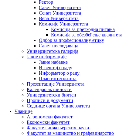
Ректор
Савет Универзитета
Сенат Универзитета
Већа Универзитета
Комисије Универзитета
Комисија за претходна питања
Комисија за обезбеђење квалитета
Одбор за професионалну етику
Савет послодаваца
Универзитетска галерија
Јавне информације
Јавне набавке
Извештај о раду
Информатор о раду
План интегритета
Презентације Универзитета
Календар активности
Универзитетски билтен
Прописи и документи
Седнице органа Универзитета
Чланице
Агрономски факултет
Економски факултет
Факултет инжењерских наука
Факултет за машинство и грађевинарство