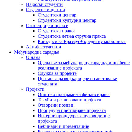
Најбољи студенти
Студентски центри
Студентски центар
Студентски културни центар
Стипендије и праксе
Студентска пракса
Студентска летња стручна пракса
Конкурси за Еразмус+ кредитну мобилност
Акције студената
Међународна сарадња
О нама
Одељење за међународну сарадњу и праћење
реализације пројеката
Служба за пројекте
Центар за развој каријере и саветовање
студената
Пројекти
Опште о програмима финансирања
Текући и реализовани пројекти
Отворени позиви
Процедура претпријаве пројеката
Интерне процедуре за руководиоце
пројеката
Вебинари и презентације
Ресурси за писање и имплементацију