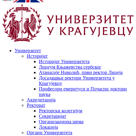
Универзитет
Историјат
Историјат Универзитета
Лицеум Књажевства сербског
Атанасије Николић, први ректор Лицеја
Досадашњи ректори Универзитета у
Крагујевцу
Професори емеритуси и Почасни доктори
наука
Акредитација
Ректорат
Ректорски колегијум
Секретаријат
Организациона шема
Локација
Органи Универзитета