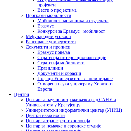
пројеката
Вести о пројектима
Програми мобилности
Мобилност наставника и студената
Еразмус+
Конкурси за Еразмус+ мобилност
Међународни уговори
Рангирање универзитета
Документи и прописи
Еразмус повеља
Стратегија интернационализације
Стратегија мобилности
Правилници
Документи и обрасци
Подаци Универзитета за аплицирање
Отворена наука у програму Хоризонт
Европа
Центри
Центар за научно истраживачки рад САНУ и
Универзитета у Крагујевцу
Универзитетски информатички центар (УНИЦ)
Центри изврсности
Центар за трансфер технологија
Центар за немачке и европске студије