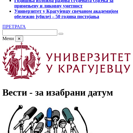
Годишња изложба радова студената Одсека за
примењену и ликовну уметност
Универзитет у Крагујевцу свечаном академијом
обележио јубилеј – 50 година постојања
ПРЕТРАГА
Мени
✕
Вести - за изабрани датум