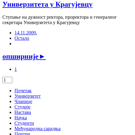
Универзитета у Крагујевцу
Ступање на дужност ректора, проректора и генералног
секретара Универзитета у Крагујевцу
14.11.2009.
Остало
опширније
►
1
Почетак
Универзитет
Чланице
Студије
Настава
Наука
Студенти
Међународна сарадња
Центри