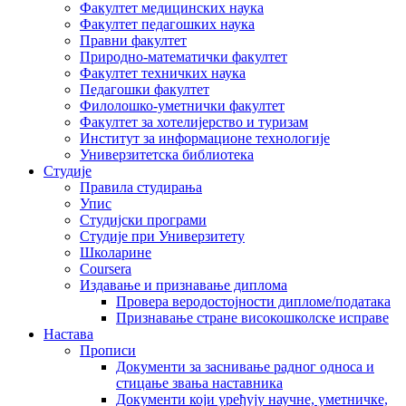
Факултет медицинских наука
Факултет педагошких наука
Правни факултет
Природно-математички факултет
Факултет техничких наука
Педагошки факултет
Филолошко-уметнички факултет
Факултет за хотелијерство и туризам
Институт за информационе технологије
Универзитетска библиотека
Студије
Правила студирања
Упис
Студијски програми
Студије при Универзитету
Школарине
Coursera
Издавање и признавање диплома
Провера веродостојности дипломе/података
Признавање стране високошколске исправе
Настава
Прописи
Документи за заснивање радног односа и
стицање звања наставника
Документи који уређују научне, уметничке,