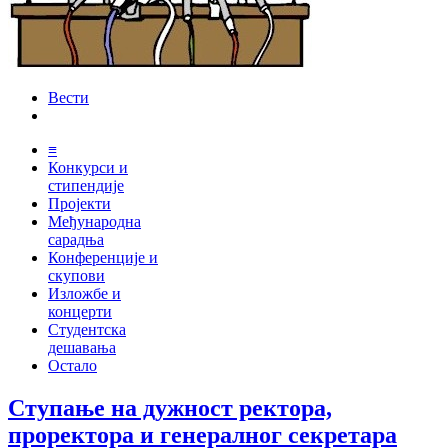
Вести
≡
Конкурси и
стипендије
Пројекти
Међународна
сарадња
Конференције и
скупови
Изложбе и
концерти
Студентска
дешавања
Остало
Ступање на дужност ректора,
проректора и генералног секретара