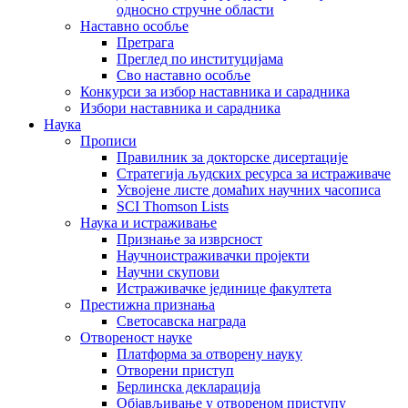
односно стручне области
Наставно особље
Претрага
Преглед по институцијама
Сво наставно особље
Конкурси за избор наставника и сарадника
Избори наставника и сарадника
Наука
Прописи
Правилник за докторске дисертације
Стратегија људских ресурса за истраживаче
Усвојене листе домаћих научних часописа
SCI Thomson Lists
Наука и истраживање
Признање за изврсност
Научноистраживачки пројекти
Научни скупови
Истраживачке јединице факултета
Престижна признања
Светосавска награда
Отвореност науке
Платформа за отворену науку
Отворени приступ
Берлинска декларација
Објављивање у отвореном приступу