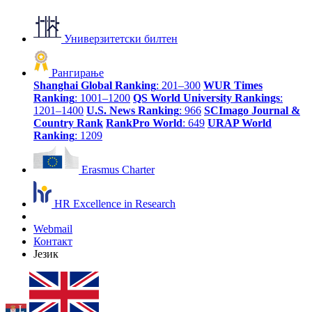
Универзитетски билтен
Рангирање
Shanghai Global Ranking
: 201–300
WUR Times
Ranking
: 1001–1200
QS World University Rankings
:
1201–1400
U.S. News Ranking
: 966
SCImago Journal &
Country Rank
RankPro World
: 649
URAP World
Ranking
: 1209
Erasmus Charter
HR Excellence in Research
Webmail
Контакт
Језик