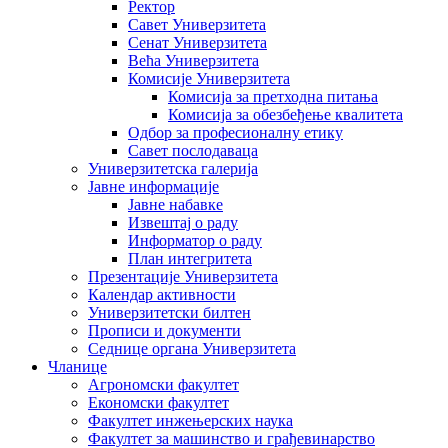
Ректор
Савет Универзитета
Сенат Универзитета
Већа Универзитета
Комисије Универзитета
Комисија за претходна питања
Комисија за обезбеђење квалитета
Одбор за професионалну етику
Савет послодаваца
Универзитетска галерија
Јавне информације
Јавне набавке
Извештај о раду
Информатор о раду
План интегритета
Презентације Универзитета
Календар активности
Универзитетски билтен
Прописи и документи
Седнице органа Универзитета
Чланице
Агрономски факултет
Економски факултет
Факултет инжењерских наука
Факултет за машинство и грађевинарство