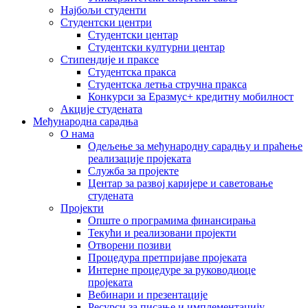
Најбољи студенти
Студентски центри
Студентски центар
Студентски културни центар
Стипендије и праксе
Студентска пракса
Студентска летња стручна пракса
Конкурси за Еразмус+ кредитну мобилност
Акције студената
Међународна сарадња
О нама
Одељење за међународну сарадњу и праћење
реализације пројеката
Служба за пројекте
Центар за развој каријере и саветовање
студената
Пројекти
Опште о програмима финансирања
Текући и реализовани пројекти
Отворени позиви
Процедура претпријаве пројеката
Интерне процедуре за руководиоце
пројеката
Вебинари и презентације
Ресурси за писање и имплементацију