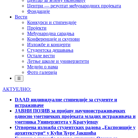
Центар за зелену економију
Центри — резултат међународних пројеката
Фондације
Вести
Конкурси и стипендије
Пројекти
Међународна сарадња
Конференције и скупови
Изложбе и концерти
Студентска дешавања
Остале вести
Летње школе и универзитети
Медији о нама
Фото галерија
☰
АКТУЕЛНО:
DAAD индивидуалне стипендије за студенте и
истраживаче
ЈАВНИ ПОЗИВ за пријаву научноистраживачких
односно уметничких пројеката младих истраживача и
уметника Универзитета у Крагујевцу
Отворена изложба студентских радова „Експозиције у
архитектури“ у Кући Ђуре Јакшића