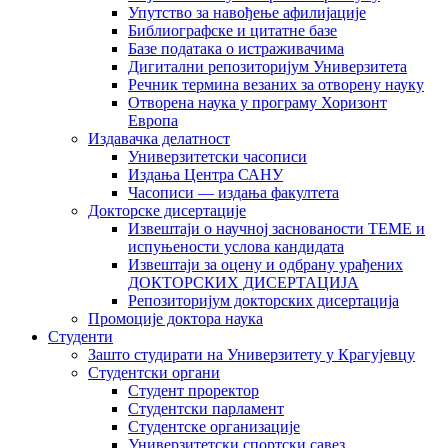
Упутство за навођење афилијације
Библиографске и цитатне базе
Базе података о истраживачима
Дигитални репозиторијум Универзитета
Рeчник термина везаних за отворену науку
Отворена наука у програму Хоризонт
Европа
Издавачка делатност
Универзитетски часописи
Издања Центра САНУ
Часописи — издања факултета
Докторске дисертације
Извештаји о научној заснованости ТЕМЕ и
испуњености услова кандидата
Извештаји за оцену и одбрану урађених
ДОКТОРСКИХ ДИСЕРТАЦИЈА
Репозиторијум докторских дисертација
Промоције доктора наука
Студенти
Зашто студирати на Универзитету у Крагујевцу
Студентски органи
Студент проректор
Студентски парламент
Студентске организације
Универзитетски спортски савез