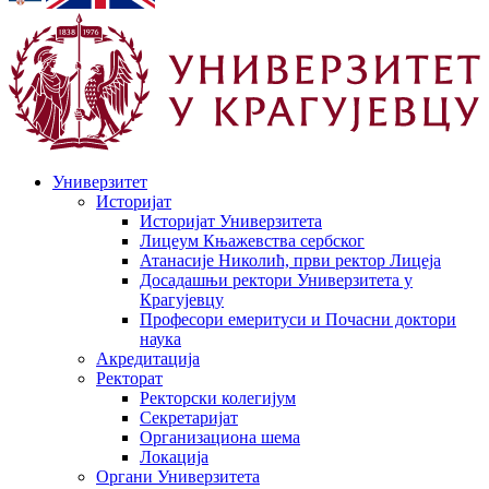
Универзитет
Историјат
Историјат Универзитета
Лицеум Књажевства сербског
Атанасије Николић, први ректор Лицеја
Досадашњи ректори Универзитета у
Крагујевцу
Професори емеритуси и Почасни доктори
наука
Акредитација
Ректорат
Ректорски колегијум
Секретаријат
Организациона шема
Локација
Органи Универзитета