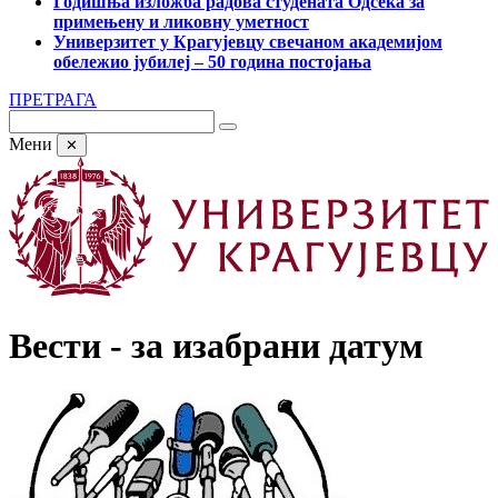
Годишња изложба радова студената Одсека за
примењену и ликовну уметност
Универзитет у Крагујевцу свечаном академијом
обележио јубилеј – 50 година постојања
ПРЕТРАГА
Мени
✕
Вести - за изабрани датум