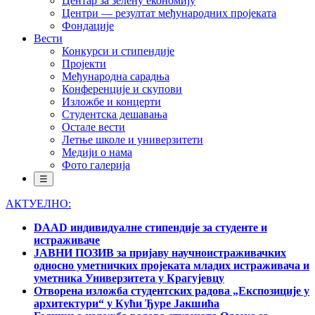
Центар за зелену економију
Центри — резултат међународних пројеката
Фондације
Вести
Конкурси и стипендије
Пројекти
Међународна сарадња
Конференције и скупови
Изложбе и концерти
Студентска дешавања
Остале вести
Летње школе и универзитети
Медији о нама
Фото галерија
☰
АКТУЕЛНО:
DAAD индивидуалне стипендије за студенте и
истраживаче
ЈАВНИ ПОЗИВ за пријаву научноистраживачких
односно уметничких пројеката младих истраживача и
уметника Универзитета у Крагујевцу
Отворена изложба студентских радова „Експозиције у
архитектури“ у Кући Ђуре Јакшића