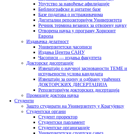
Упутство за навођење афилијације
Библиографске и цитатне базе
Базе података о истраживачима
Дигитални репозиторијум Универзитета
Рeчник термина везаних за отворену науку
Отворена наука у програму Хоризонт
Европа
Издавачка делатност
Универзитетски часописи
Издања Центра САНУ
Часописи — издања факултета
Докторске дисертације
Извештаји о научној заснованости ТЕМЕ и
испуњености услова кандидата
Извештаји за оцену и одбрану урађених
ДОКТОРСКИХ ДИСЕРТАЦИЈА
Репозиторијум докторских дисертација
Промоције доктора наука
Студенти
Зашто студирати на Универзитету у Крагујевцу
Студентски органи
Студент проректор
Студентски парламент
Студентске организације
Универзитетски спортски савез