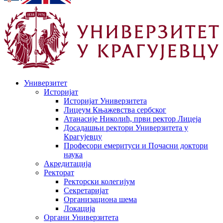
Универзитет
Историјат
Историјат Универзитета
Лицеум Књажевства сербског
Атанасије Николић, први ректор Лицеја
Досадашњи ректори Универзитета у
Крагујевцу
Професори емеритуси и Почасни доктори
наука
Акредитација
Ректорат
Ректорски колегијум
Секретаријат
Организациона шема
Локација
Органи Универзитета