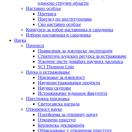
односно стручне области
Наставно особље
Претрага
Преглед по институцијама
Сво наставно особље
Конкурси за избор наставника и сарадника
Избори наставника и сарадника
Наука
Прописи
Правилник за докторске дисертације
Стратегија људских ресурса за истраживаче
Усвојене листе домаћих научних часописа
SCI Thomson Lists
Наука и истраживање
Признање за изврсност
Научноистраживачки пројекти
Научни скупови
Истраживачке јединице факултета
Престижна признања
Светосавска награда
Отвореност науке
Платформа за отворену науку
Отворени приступ
Берлинска декларација
Објављивање у отвореном приступу