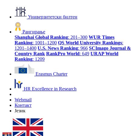
Универзитетски билтен
Рангирање
Shanghai Global Ranking
: 201–300
WUR Times
Ranking
: 1001–1200
QS World University Rankings
:
1201–1400
U.S. News Ranking
: 966
SCImago Journal &
Country Rank
RankPro World
: 649
URAP World
Ranking
: 1209
Erasmus Charter
HR Excellence in Research
Webmail
Контакт
Језик