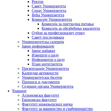
Ректор
Савет Универзитета
Сенат Универзитета
Већа Универзитета
Комисије Универзитета
Комисија за претходна питања
Комисија за обезбеђење квалитета
Одбор за професионалну етику
Савет послодаваца
Универзитетска галерија
Јавне информације
Јавне набавке
Извештај о раду
Информатор о раду
План интегритета
Презентације Универзитета
Календар активности
Универзитетски билтен
Прописи и документи
Седнице органа Универзитета
Чланице
Агрономски факултет
Економски факултет
Факултет инжењерских наука
Факултет за машинство и грађевинарство