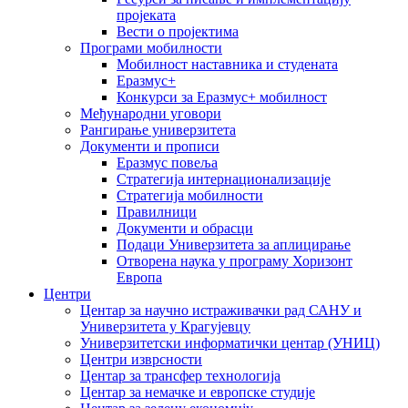
пројеката
Вести о пројектима
Програми мобилности
Мобилност наставника и студената
Еразмус+
Конкурси за Еразмус+ мобилност
Међународни уговори
Рангирање универзитета
Документи и прописи
Еразмус повеља
Стратегија интернационализације
Стратегија мобилности
Правилници
Документи и обрасци
Подаци Универзитета за аплицирање
Отворена наука у програму Хоризонт
Европа
Центри
Центар за научно истраживачки рад САНУ и
Универзитета у Крагујевцу
Универзитетски информатички центар (УНИЦ)
Центри изврсности
Центар за трансфер технологија
Центар за немачке и европске студије