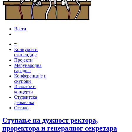
Вести
≡
Конкурси и
стипендије
Пројекти
Међународна
сарадња
Конференције и
скупови
Изложбе и
концерти
Студентска
дешавања
Остало
Ступање на дужност ректора,
проректора и генералног секретара