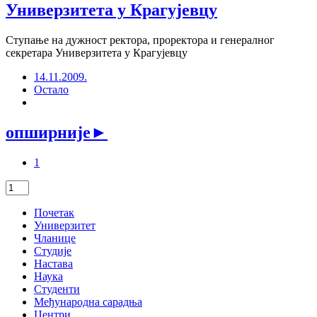
Универзитета у Крагујевцу
Ступање на дужност ректора, проректора и генералног
секретара Универзитета у Крагујевцу
14.11.2009.
Остало
опширније
►
1
Почетак
Универзитет
Чланице
Студије
Настава
Наука
Студенти
Међународна сарадња
Центри