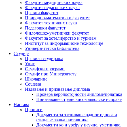
Факултет медицинских наука
Факултет педагошких наука
Правни факултет
Природно-математички факултет
Факултет техничких наука
Педагошки факултет
Филолошко-уметнички факултет
Факултет за хотелијерство и туризам
Институт за информационе технологије
Универзитетска библиотека
Студије
Правила студирања
Упис
Студијски програми
Студије при Универзитету
Школарине
Coursera
Издавање и признавање диплома
Провера веродостојности дипломе/података
Признавање стране високошколске исправе
Настава
Прописи
Документи за заснивање радног односа и
стицање звања наставника
Документи који уређују научне, уметничке,