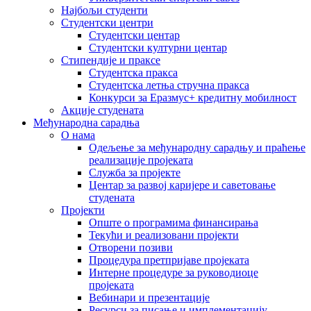
Најбољи студенти
Студентски центри
Студентски центар
Студентски културни центар
Стипендије и праксе
Студентска пракса
Студентска летња стручна пракса
Конкурси за Еразмус+ кредитну мобилност
Акције студената
Међународна сарадња
О нама
Одељење за међународну сарадњу и праћење
реализације пројеката
Служба за пројекте
Центар за развој каријере и саветовање
студената
Пројекти
Опште о програмима финансирања
Текући и реализовани пројекти
Отворени позиви
Процедура претпријаве пројеката
Интерне процедуре за руководиоце
пројеката
Вебинари и презентације
Ресурси за писање и имплементацију