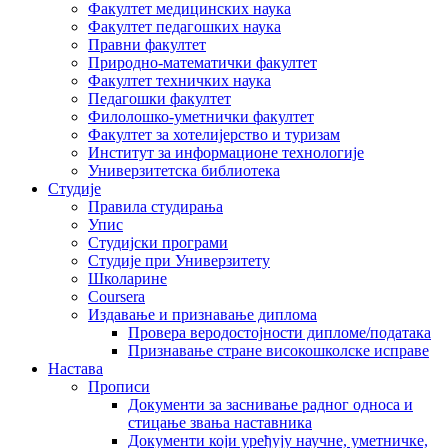
Факултет медицинских наука
Факултет педагошких наука
Правни факултет
Природно-математички факултет
Факултет техничких наука
Педагошки факултет
Филолошко-уметнички факултет
Факултет за хотелијерство и туризам
Институт за информационе технологије
Универзитетска библиотека
Студије
Правила студирања
Упис
Студијски програми
Студије при Универзитету
Школарине
Coursera
Издавање и признавање диплома
Провера веродостојности дипломе/података
Признавање стране високошколске исправе
Настава
Прописи
Документи за заснивање радног односа и
стицање звања наставника
Документи који уређују научне, уметничке,