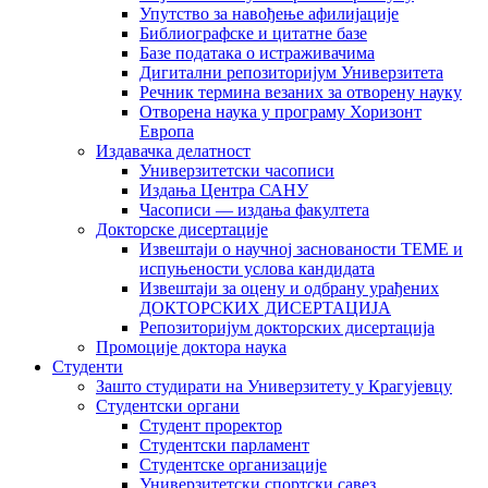
Упутство за навођење афилијације
Библиографске и цитатне базе
Базе података о истраживачима
Дигитални репозиторијум Универзитета
Рeчник термина везаних за отворену науку
Отворена наука у програму Хоризонт
Европа
Издавачка делатност
Универзитетски часописи
Издања Центра САНУ
Часописи — издања факултета
Докторске дисертације
Извештаји о научној заснованости ТЕМЕ и
испуњености услова кандидата
Извештаји за оцену и одбрану урађених
ДОКТОРСКИХ ДИСЕРТАЦИЈА
Репозиторијум докторских дисертација
Промоције доктора наука
Студенти
Зашто студирати на Универзитету у Крагујевцу
Студентски органи
Студент проректор
Студентски парламент
Студентске организације
Универзитетски спортски савез