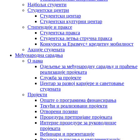
Најбољи студенти
Студентски центри
Студентски центар
Студентски културни центар
Стипендије и праксе
Студентска пракса
Студентска летња стручна пракса
Конкурси за Еразмус+ кредитну мобилност
Акције студената
Међународна сарадња
О нама
Одељење за међународну сарадњу и праћење
реализације пројеката
Служба за пројекте
Центар за развој каријере и саветовање
студената
Пројекти
Опште о програмима финансирања
Текући и реализовани пројекти
Отворени позиви
Процедура претпријаве пројеката
Интерне процедуре за руководиоце
пројеката
Вебинари и презентације
Ресурси за писање и имплементацију