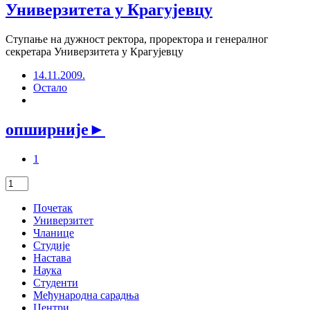
Универзитета у Крагујевцу
Ступање на дужност ректора, проректора и генералног
секретара Универзитета у Крагујевцу
14.11.2009.
Остало
опширније
►
1
Почетак
Универзитет
Чланице
Студије
Настава
Наука
Студенти
Међународна сарадња
Центри