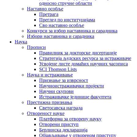
односно стручне области
Наставно особље
Претрага
Преглед по институцијама
Сво наставно особље
Конкурси за избор наставника и сарадника
Избори наставника и сарадника
Наука
Прописи
Правилник за докторске дисертације
Стратегија људских ресурса за истраживаче
Усвојене листе домаћих научних часописа
SCI Thomson Lists
Наука и истраживање
Признање за изврсност
Научноистраживачки пројекти
Научни скупови
Истраживачке јединице факултета
Престижна признања
Светосавска награда
Отвореност науке
Платформа за отворену науку
Отворени приступ
Берлинска декларација
Објављивање у отвореном приступу