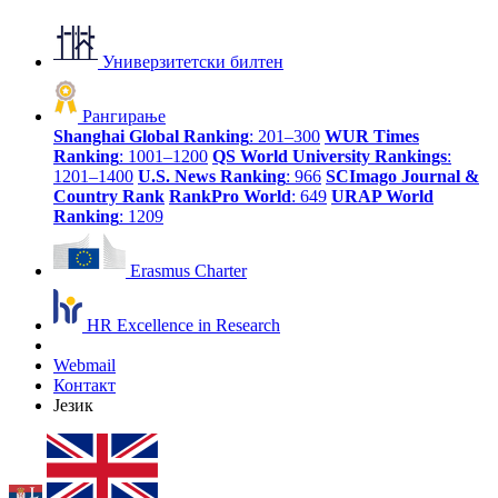
Универзитетски билтен
Рангирање
Shanghai Global Ranking
: 201–300
WUR Times
Ranking
: 1001–1200
QS World University Rankings
:
1201–1400
U.S. News Ranking
: 966
SCImago Journal &
Country Rank
RankPro World
: 649
URAP World
Ranking
: 1209
Erasmus Charter
HR Excellence in Research
Webmail
Контакт
Језик