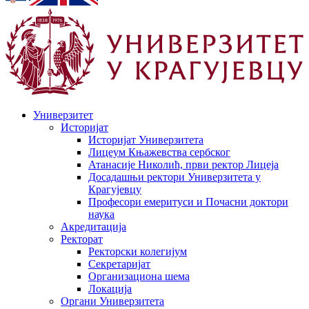
Универзитет
Историјат
Историјат Универзитета
Лицеум Књажевства сербског
Атанасије Николић, први ректор Лицеја
Досадашњи ректори Универзитета у
Крагујевцу
Професори емеритуси и Почасни доктори
наука
Акредитација
Ректорат
Ректорски колегијум
Секретаријат
Организациона шема
Локација
Органи Универзитета