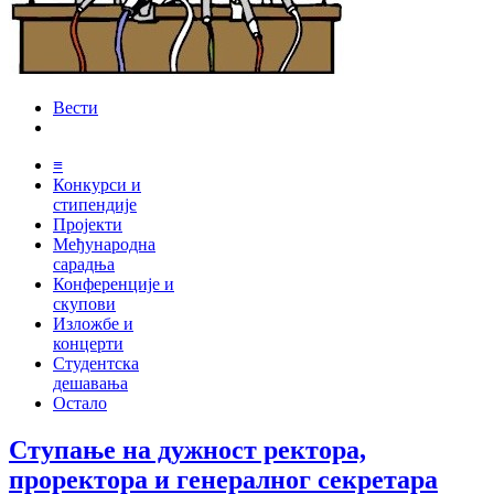
Вести
≡
Конкурси и
стипендије
Пројекти
Међународна
сарадња
Конференције и
скупови
Изложбе и
концерти
Студентска
дешавања
Остало
Ступање на дужност ректора,
проректора и генералног секретара