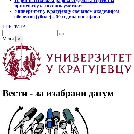
Годишња изложба радова студената Одсека за
примењену и ликовну уметност
Универзитет у Крагујевцу свечаном академијом
обележио јубилеј – 50 година постојања
ПРЕТРАГА
Мени
✕
Вести - за изабрани датум