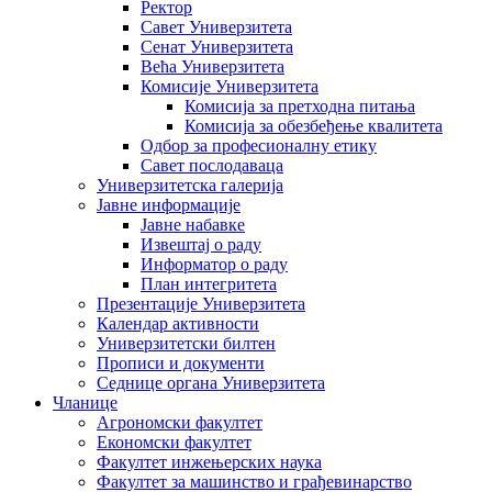
Ректор
Савет Универзитета
Сенат Универзитета
Већа Универзитета
Комисије Универзитета
Комисија за претходна питања
Комисија за обезбеђење квалитета
Одбор за професионалну етику
Савет послодаваца
Универзитетска галерија
Јавне информације
Јавне набавке
Извештај о раду
Информатор о раду
План интегритета
Презентације Универзитета
Календар активности
Универзитетски билтен
Прописи и документи
Седнице органа Универзитета
Чланице
Агрономски факултет
Економски факултет
Факултет инжењерских наука
Факултет за машинство и грађевинарство