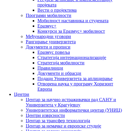
пројеката
Вести о пројектима
Програми мобилности
Мобилност наставника и студената
Еразмус+
Конкурси за Еразмус+ мобилност
Међународни уговори
Рангирање универзитета
Документи и прописи
Еразмус повеља
Стратегија интернационализације
Стратегија мобилности
Правилници
Документи и обрасци
Подаци Универзитета за аплицирање
Отворена наука у програму Хоризонт
Европа
Центри
Центар за научно истраживачки рад САНУ и
Универзитета у Крагујевцу
Универзитетски информатички центар (УНИЦ)
Центри изврсности
Центар за трансфер технологија
Центар за немачке и европске студије