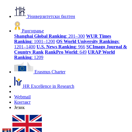
Универзитетски билтен
Рангирање
Shanghai Global Ranking
: 201–300
WUR Times
Ranking
: 1001–1200
QS World University Rankings
:
1201–1400
U.S. News Ranking
: 966
SCImago Journal &
Country Rank
RankPro World
: 649
URAP World
Ranking
: 1209
Erasmus Charter
HR Excellence in Research
Webmail
Контакт
Језик