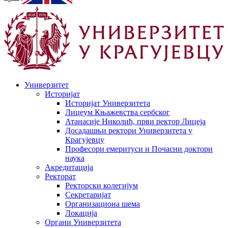
Универзитет
Историјат
Историјат Универзитета
Лицеум Књажевства сербског
Атанасије Николић, први ректор Лицеја
Досадашњи ректори Универзитета у
Крагујевцу
Професори емеритуси и Почасни доктори
наука
Акредитација
Ректорат
Ректорски колегијум
Секретаријат
Организациона шема
Локација
Органи Универзитета