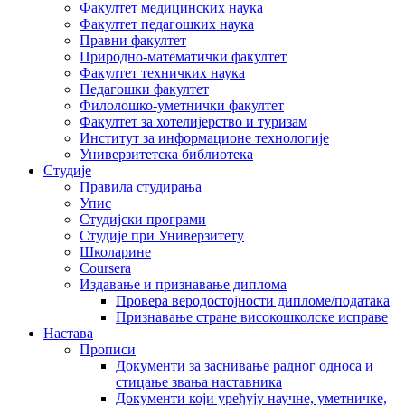
Факултет медицинских наука
Факултет педагошких наука
Правни факултет
Природно-математички факултет
Факултет техничких наука
Педагошки факултет
Филолошко-уметнички факултет
Факултет за хотелијерство и туризам
Институт за информационе технологије
Универзитетска библиотека
Студије
Правила студирања
Упис
Студијски програми
Студије при Универзитету
Школарине
Coursera
Издавање и признавање диплома
Провера веродостојности дипломе/података
Признавање стране високошколске исправе
Настава
Прописи
Документи за заснивање радног односа и
стицање звања наставника
Документи који уређују научне, уметничке,