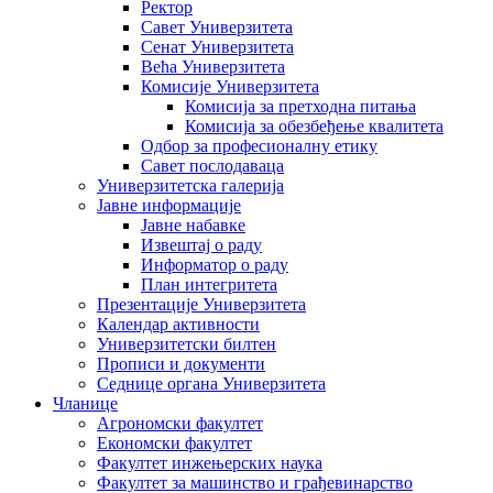
Ректор
Савет Универзитета
Сенат Универзитета
Већа Универзитета
Комисије Универзитета
Комисија за претходна питања
Комисија за обезбеђење квалитета
Одбор за професионалну етику
Савет послодаваца
Универзитетска галерија
Јавне информације
Јавне набавке
Извештај о раду
Информатор о раду
План интегритета
Презентације Универзитета
Календар активности
Универзитетски билтен
Прописи и документи
Седнице органа Универзитета
Чланице
Агрономски факултет
Економски факултет
Факултет инжењерских наука
Факултет за машинство и грађевинарство