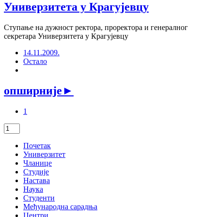
Универзитета у Крагујевцу
Ступање на дужност ректора, проректора и генералног
секретара Универзитета у Крагујевцу
14.11.2009.
Остало
опширније
►
1
Почетак
Универзитет
Чланице
Студије
Настава
Наука
Студенти
Међународна сарадња
Центри