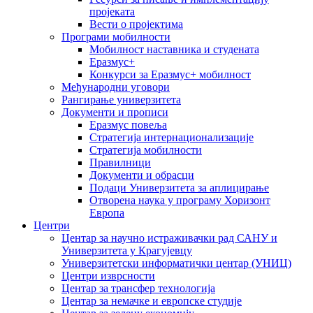
пројеката
Вести о пројектима
Програми мобилности
Мобилност наставника и студената
Еразмус+
Конкурси за Еразмус+ мобилност
Међународни уговори
Рангирање универзитета
Документи и прописи
Еразмус повеља
Стратегија интернационализације
Стратегија мобилности
Правилници
Документи и обрасци
Подаци Универзитета за аплицирање
Отворена наука у програму Хоризонт
Европа
Центри
Центар за научно истраживачки рад САНУ и
Универзитета у Крагујевцу
Универзитетски информатички центар (УНИЦ)
Центри изврсности
Центар за трансфер технологија
Центар за немачке и европске студије