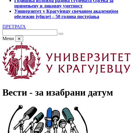
Годишња изложба радова студената Одсека за
примењену и ликовну уметност
Универзитет у Крагујевцу свечаном академијом
обележио јубилеј – 50 година постојања
ПРЕТРАГА
Мени
✕
Вести - за изабрани датум