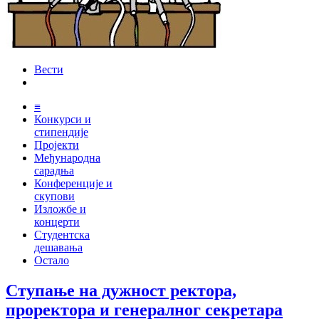
Вести
≡
Конкурси и
стипендије
Пројекти
Међународна
сарадња
Конференције и
скупови
Изложбе и
концерти
Студентска
дешавања
Остало
Ступање на дужност ректора,
проректора и генералног секретара