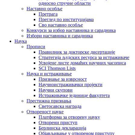
односно стручне области
Наставно особље
Претрага
Преглед по институцијама
Сво наставно особље
Конкурси за избор наставника и сарадника
Избори наставника и сарадника
Наука
Прописи
Правилник за докторске дисертације
Стратегија људских ресурса за истраживаче
Усвојене листе домаћих научних часописа
SCI Thomson Lists
Наука и истраживање
Признање за изврсност
Научноистраживачки пројекти
Научни скупови
Истраживачке јединице факултета
Престижна признања
Светосавска награда
Отвореност науке
Платформа за отворену науку
Отворени приступ
Берлинска декларација
Објављивање у отвореном приступу