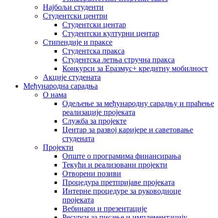
Најбољи студенти
Студентски центри
Студентски центар
Студентски културни центар
Стипендије и праксе
Студентска пракса
Студентска летња стручна пракса
Конкурси за Еразмус+ кредитну мобилност
Акције студената
Међународна сарадња
О нама
Одељење за међународну сарадњу и праћење
реализације пројеката
Служба за пројекте
Центар за развој каријере и саветовање
студената
Пројекти
Опште о програмима финансирања
Текући и реализовани пројекти
Отворени позиви
Процедура претпријаве пројеката
Интерне процедуре за руководиоце
пројеката
Вебинари и презентације
Ресурси за писање и имплементацију