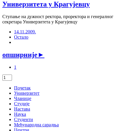
Универзитета у Крагујевцу
Ступање на дужност ректора, проректора и генералног
секретара Универзитета у Крагујевцу
14.11.2009.
Остало
опширније
►
1
Почетак
Универзитет
Чланице
Студије
Настава
Наука
Студенти
Међународна сарадња
Центри