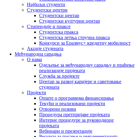
Најбољи студенти
Студентски центри
Студентски центар
Студентски културни центар
Стипендије и праксе
Студентска пракса
Студентска летња стручна пракса
Конкурси за Еразмус+ кредитну мобилност
Акције студената
Међународна сарадња
О нама
Одељење за међународну сарадњу и праћење
реализације пројеката
Служба за пројекте
Центар за развој каријере и саветовање
студената
Пројекти
Опште о програмима финансирања
Текући и реализовани пројекти
Отворени позиви
Процедура претпријаве пројеката
Интерне процедуре за руководиоце
пројеката
Вебинари и презентације
Ресурси за писање и имплементацију