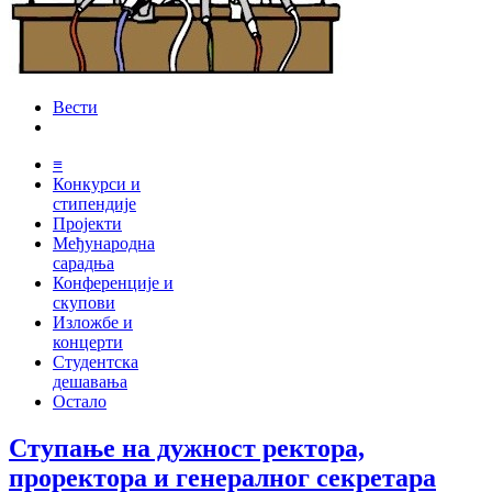
Вести
≡
Конкурси и
стипендије
Пројекти
Међународна
сарадња
Конференције и
скупови
Изложбе и
концерти
Студентска
дешавања
Остало
Ступање на дужност ректора,
проректора и генералног секретара