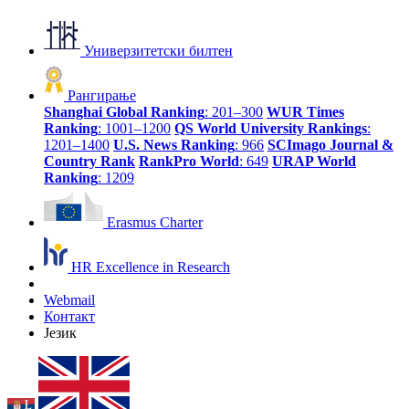
Универзитетски билтен
Рангирање
Shanghai Global Ranking
: 201–300
WUR Times
Ranking
: 1001–1200
QS World University Rankings
:
1201–1400
U.S. News Ranking
: 966
SCImago Journal &
Country Rank
RankPro World
: 649
URAP World
Ranking
: 1209
Erasmus Charter
HR Excellence in Research
Webmail
Контакт
Језик