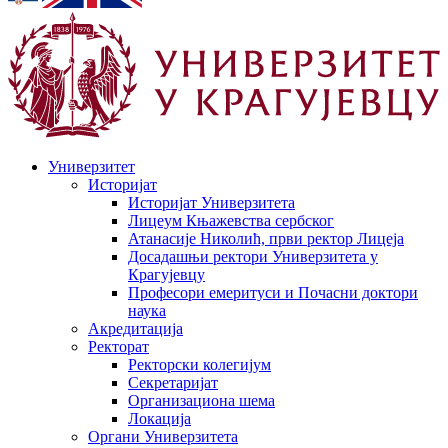
Универзитет
Историјат
Историјат Универзитета
Лицеум Књажевства сербског
Атанасије Николић, први ректор Лицеја
Досадашњи ректори Универзитета у
Крагујевцу
Професори емеритуси и Почасни доктори
наука
Акредитација
Ректорат
Ректорски колегијум
Секретаријат
Организациона шема
Локација
Органи Универзитета