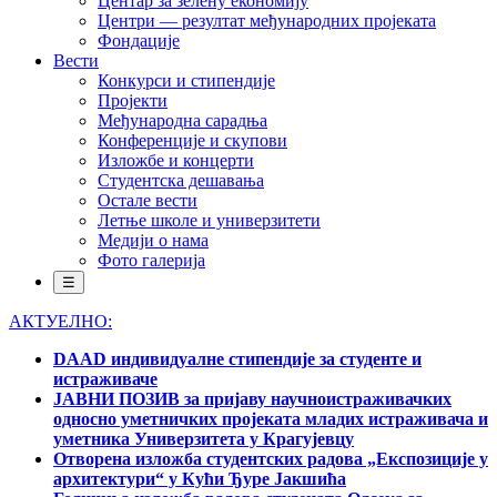
Центар за зелену економију
Центри — резултат међународних пројеката
Фондације
Вести
Конкурси и стипендије
Пројекти
Међународна сарадња
Конференције и скупови
Изложбе и концерти
Студентска дешавања
Остале вести
Летње школе и универзитети
Медији о нама
Фото галерија
☰
АКТУЕЛНО:
DAAD индивидуалне стипендије за студенте и
истраживаче
ЈАВНИ ПОЗИВ за пријаву научноистраживачких
односно уметничких пројеката младих истраживача и
уметника Универзитета у Крагујевцу
Отворена изложба студентских радова „Експозиције у
архитектури“ у Кући Ђуре Јакшића