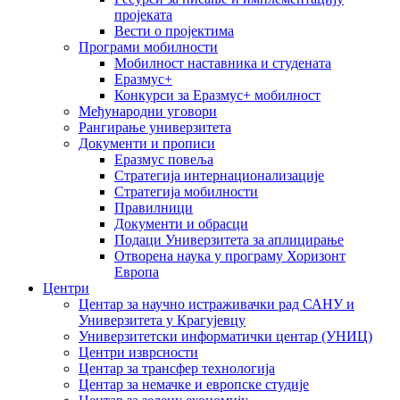
пројеката
Вести о пројектима
Програми мобилности
Мобилност наставника и студената
Еразмус+
Конкурси за Еразмус+ мобилност
Међународни уговори
Рангирање универзитета
Документи и прописи
Еразмус повеља
Стратегија интернационализације
Стратегија мобилности
Правилници
Документи и обрасци
Подаци Универзитета за аплицирање
Отворена наука у програму Хоризонт
Европа
Центри
Центар за научно истраживачки рад САНУ и
Универзитета у Крагујевцу
Универзитетски информатички центар (УНИЦ)
Центри изврсности
Центар за трансфер технологија
Центар за немачке и европске студије