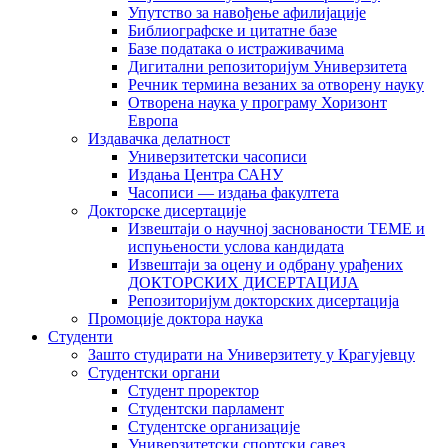
Упутство за навођење афилијације
Библиографске и цитатне базе
Базе података о истраживачима
Дигитални репозиторијум Универзитета
Рeчник термина везаних за отворену науку
Отворена наука у програму Хоризонт
Европа
Издавачка делатност
Универзитетски часописи
Издања Центра САНУ
Часописи — издања факултета
Докторске дисертације
Извештаји о научној заснованости ТЕМЕ и
испуњености услова кандидата
Извештаји за оцену и одбрану урађених
ДОКТОРСКИХ ДИСЕРТАЦИЈА
Репозиторијум докторских дисертација
Промоције доктора наука
Студенти
Зашто студирати на Универзитету у Крагујевцу
Студентски органи
Студент проректор
Студентски парламент
Студентске организације
Универзитетски спортски савез