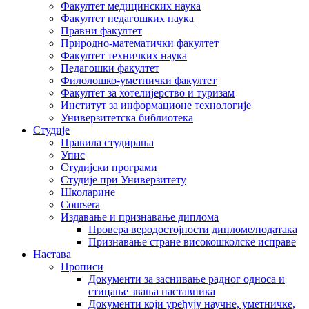
Факултет медицинских наука
Факултет педагошких наука
Правни факултет
Природно-математички факултет
Факултет техничких наука
Педагошки факултет
Филолошко-уметнички факултет
Факултет за хотелијерство и туризам
Институт за информационе технологије
Универзитетска библиотека
Студије
Правила студирања
Упис
Студијски програми
Студије при Универзитету
Школарине
Coursera
Издавање и признавање диплома
Провера веродостојности дипломе/података
Признавање стране високошколске исправе
Настава
Прописи
Документи за заснивање радног односа и
стицање звања наставника
Документи који уређују научне, уметничке,