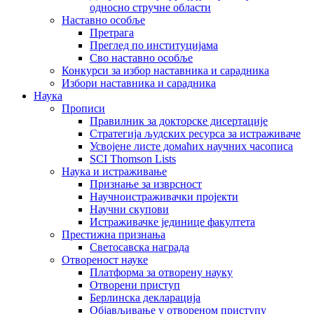
односно стручне области
Наставно особље
Претрага
Преглед по институцијама
Сво наставно особље
Конкурси за избор наставника и сарадника
Избори наставника и сарадника
Наука
Прописи
Правилник за докторске дисертације
Стратегија људских ресурса за истраживаче
Усвојене листе домаћих научних часописа
SCI Thomson Lists
Наука и истраживање
Признање за изврсност
Научноистраживачки пројекти
Научни скупови
Истраживачке јединице факултета
Престижна признања
Светосавска награда
Отвореност науке
Платформа за отворену науку
Отворени приступ
Берлинска декларација
Објављивање у отвореном приступу