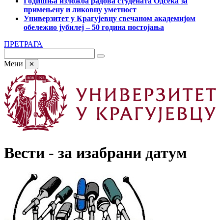
Годишња изложба радова студената Одсека за
примењену и ликовну уметност
Универзитет у Крагујевцу свечаном академијом
обележио јубилеј – 50 година постојања
ПРЕТРАГА
Мени
✕
Вести - за изабрани датум