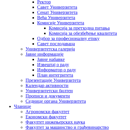
Ректор
Савет Универзитета
Сенат Универзитета
Већа Универзитета
Комисије Универзитета
Комисија за претходна питања
Комисија за обезбеђење квалитета
Одбор за професионалну етику
Савет послодаваца
Универзитетска галерија
Јавне информације
Јавне набавке
Извештај о раду
Информатор о раду
План интегритета
Презентације Универзитета
Календар активности
Универзитетски билтен
Прописи и документи
Седнице органа Универзитета
Чланице
Агрономски факултет
Економски факултет
Факултет инжењерских наука
Факултет за машинство и грађевинарство