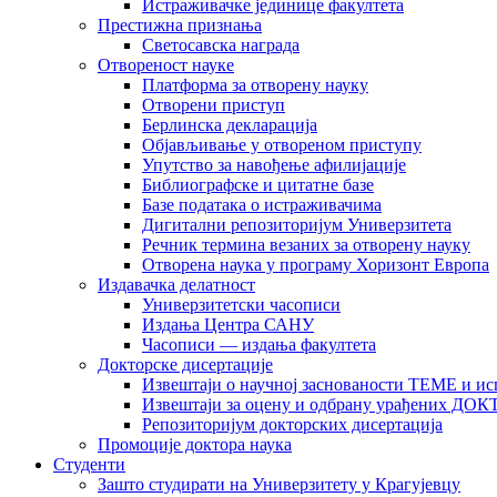
Истраживачке јединице факултета
Престижна признања
Светосавска награда
Отвореност науке
Платформа за отворену науку
Отворени приступ
Берлинска декларација
Објављивање у отвореном приступу
Упутство за навођење афилијације
Библиографске и цитатне базе
Базе података о истраживачима
Дигитални репозиторијум Универзитета
Рeчник термина везаних за отворену науку
Отворена наука у програму Хоризонт Европа
Издавачка делатност
Универзитетски часописи
Издања Центра САНУ
Часописи — издања факултета
Докторске дисертације
Извештаји о научној заснованости ТЕМЕ и ис
Извештаји за оцену и одбрану урађених
Репозиторијум докторских дисертација
Промоције доктора наука
Студенти
Зашто студирати на Универзитету у Крагујевцу