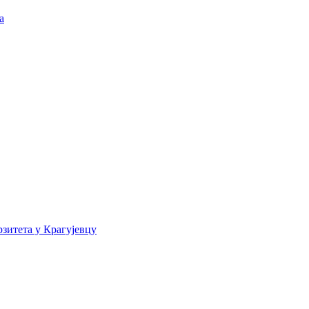
а
зитета у Крагујевцу