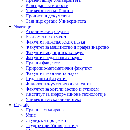
Презентације Универзитета
Календар активности
Универзитетски билтен
Прописи и документи
Седнице органа Универзитета
Чланице
Агрономски факултет
Економски факултет
Факултет инжењерских наука
Факултет за машинство и грађевинарство
Факултет медицинских наука
Факултет педагошких наука
Правни факултет
Природно-математички факултет
Факултет техничких наука
Педагошки факултет
Филолошко-уметнички факултет
Факултет за хотелијерство и туризам
Институт за информационе технологије
Универзитетска библиотека
Студије
Правила студирања
Упис
Студијски програми
Студије при Универзитету