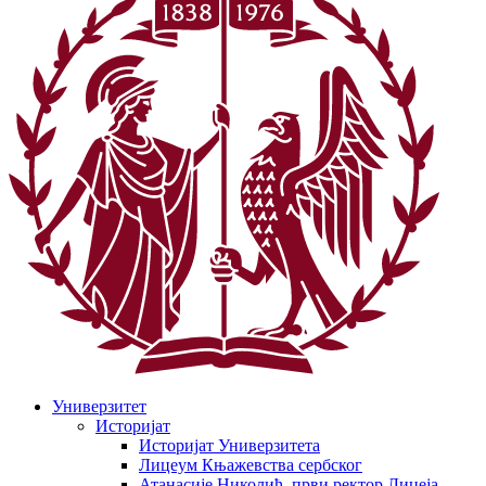
Универзитет
Историјат
Историјат Универзитета
Лицеум Књажевства сербског
Атанасије Николић, први ректор Лицеја