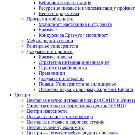
Вебинари и презентације
Ресурси за писање и имплементацију пројекат
Вести о пројектима
Програми мобилности
Мобилност наставника и студената
Еразмус+
Конкурси за Еразмус+ мобилност
Међународни уговори
Рангирање универзитета
Документи и прописи
Еразмус повеља
Стратегија интернационализације
Стратегија мобилности
Правилници
Документи и обрасци
Подаци Универзитета за аплицирање
Отворена наука у програму Хоризонт Европа
Центри
Центар за научно истраживачки рад САНУ и Универ
Универзитетски информатички центар (УНИЦ)
Центри изврсности
Центар за трансфер технологија
Центар за немачке и европске студије
Центар за зелену економију
Центри — резултат међународних пројеката