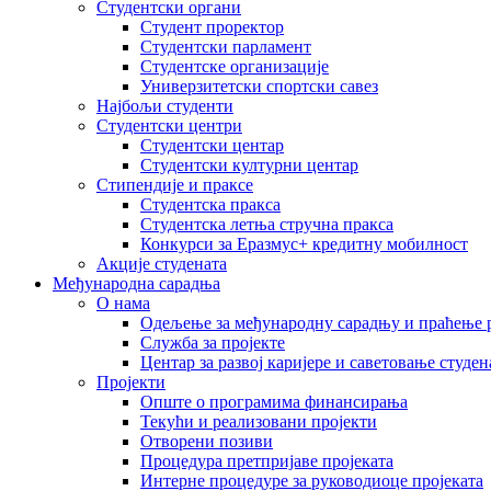
Студентски органи
Студент проректор
Студентски парламент
Студентске организације
Универзитетски спортски савез
Најбољи студенти
Студентски центри
Студентски центар
Студентски културни центар
Стипендије и праксе
Студентска пракса
Студентска летња стручна пракса
Конкурси за Еразмус+ кредитну мобилност
Акције студената
Међународна сарадња
О нама
Одељење за међународну сарадњу и праћење р
Служба за пројекте
Центар за развој каријере и саветовање студен
Пројекти
Опште о програмима финансирања
Текући и реализовани пројекти
Отворени позиви
Процедура претпријаве пројеката
Интерне процедуре за руководиоце пројеката