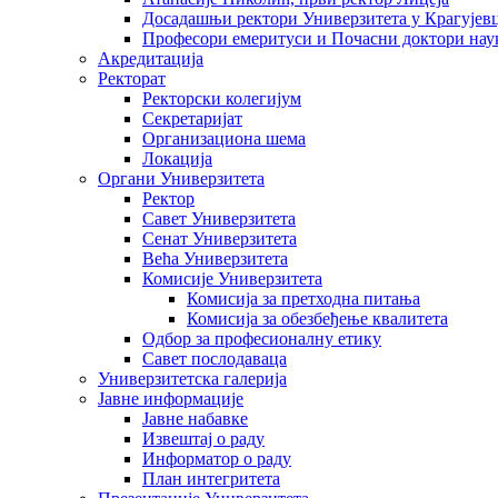
Досадашњи ректори Универзитета у Крагујев
Професори емеритуси и Почасни доктори нау
Акредитација
Ректорат
Ректорски колегијум
Секретаријат
Организациона шема
Локација
Органи Универзитета
Ректор
Савет Универзитета
Сенат Универзитета
Већа Универзитета
Комисије Универзитета
Комисија за претходна питања
Комисија за обезбеђење квалитета
Одбор за професионалну етику
Савет послодаваца
Универзитетска галерија
Јавне информације
Јавне набавке
Извештај о раду
Информатор о раду
План интегритета