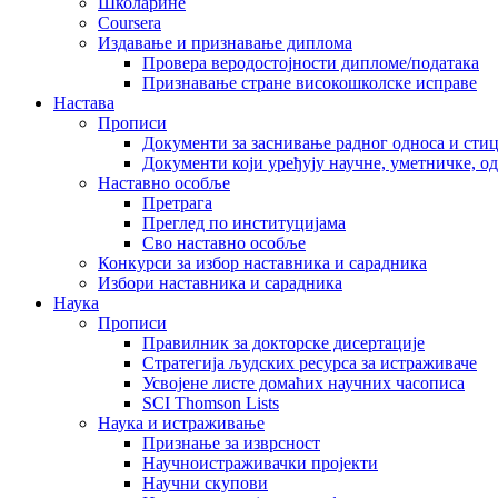
Школарине
Coursera
Издавање и признавање диплома
Провера веродостојности дипломе/података
Признавање стране високошколске исправе
Настава
Прописи
Документи за заснивање радног односа и сти
Документи који уређују научне, уметничке, о
Наставно особље
Претрага
Преглед по институцијама
Сво наставно особље
Конкурси за избор наставника и сарадника
Избори наставника и сарадника
Наука
Прописи
Правилник за докторске дисертације
Стратегија људских ресурса за истраживаче
Усвојене листе домаћих научних часописа
SCI Thomson Lists
Наука и истраживање
Признање за изврсност
Научноистраживачки пројекти
Научни скупови