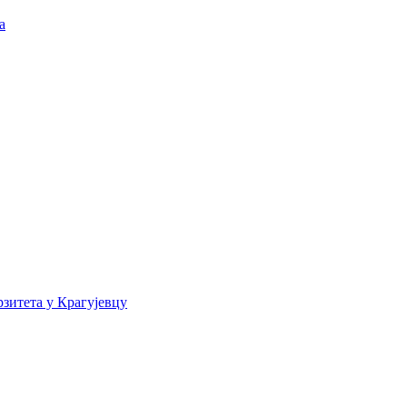
а
зитета у Крагујевцу