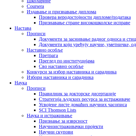
Школарине
Coursera
Издавање и признавање диплома
Провера веродостојности дипломе/података
Признавање стране високошколске исправе
Настава
Прописи
Документи за заснивање радног односа и сти
Документи који уређују научне, уметничке, о
Наставно особље
Претрага
Преглед по институцијама
Сво наставно особље
Конкурси за избор наставника и сарадника
Избори наставника и сарадника
Наука
Прописи
Правилник за докторске дисертације
Стратегија људских ресурса за истраживаче
Усвојене листе домаћих научних часописа
SCI Thomson Lists
Наука и истраживање
Признање за изврсност
Научноистраживачки пројекти
Научни скупови