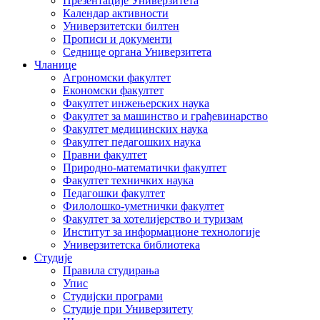
Презентације Универзитета
Календар активности
Универзитетски билтен
Прописи и документи
Седнице органа Универзитета
Чланице
Агрономски факултет
Економски факултет
Факултет инжењерских наука
Факултет за машинство и грађевинарство
Факултет медицинских наука
Факултет педагошких наука
Правни факултет
Природно-математички факултет
Факултет техничких наука
Педагошки факултет
Филолошко-уметнички факултет
Факултет за хотелијерство и туризам
Институт за информационе технологије
Универзитетска библиотека
Студије
Правила студирања
Упис
Студијски програми
Студије при Универзитету