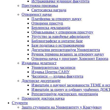
Истраживачке јединице факултета
Престижна признања
Светосавска награда
Отвореност науке
Платформа за отворену науку
Отворени приступ
Берлинска декларација
Објављивање у отвореном приступу
Упутство за навођење афилијације
Библиографске и цитатне базе
Базе података о истраживачима
Дигитални репозиторијум Универзитета
Рeчник термина везаних за отворену науку
Отворена наука у програму Хоризонт Европа
Издавачка делатност
Универзитетски часописи
Издања Центра САНУ
Часописи — издања факултета
Докторске дисертације
Извештаји о научној заснованости ТЕМЕ и ис
Извештаји за оцену и одбрану урађених
Репозиторијум докторских дисертација
Промоције доктора наука
Студенти
Зашто студирати на Универзитету у Крагујевцу