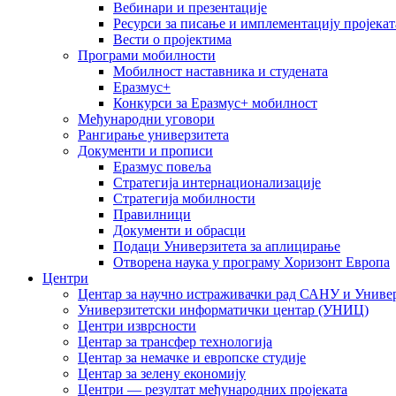
Вебинари и презентације
Ресурси за писање и имплементацију пројекат
Вести о пројектима
Програми мобилности
Мобилност наставника и студената
Еразмус+
Конкурси за Еразмус+ мобилност
Међународни уговори
Рангирање универзитета
Документи и прописи
Еразмус повеља
Стратегија интернационализације
Стратегија мобилности
Правилници
Документи и обрасци
Подаци Универзитета за аплицирање
Отворена наука у програму Хоризонт Европа
Центри
Центар за научно истраживачки рад САНУ и Универ
Универзитетски информатички центар (УНИЦ)
Центри изврсности
Центар за трансфер технологија
Центар за немачке и европске студије
Центар за зелену економију
Центри — резултат међународних пројеката