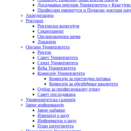
Досадашњи ректори Универзитета у Крагујев
Професори емеритуси и Почасни доктори нау
Акредитација
Ректорат
Ректорски колегијум
Секретаријат
Организациона шема
Локација
Органи Универзитета
Ректор
Савет Универзитета
Сенат Универзитета
Већа Универзитета
Комисије Универзитета
Комисија за претходна питања
Комисија за обезбеђење квалитета
Одбор за професионалну етику
Савет послодаваца
Универзитетска галерија
Јавне информације
Јавне набавке
Извештај о раду
Информатор о раду
План интегритета