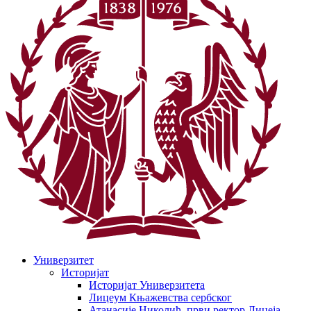
Универзитет
Историјат
Историјат Универзитета
Лицеум Књажевства сербског
Атанасије Николић, први ректор Лицеја