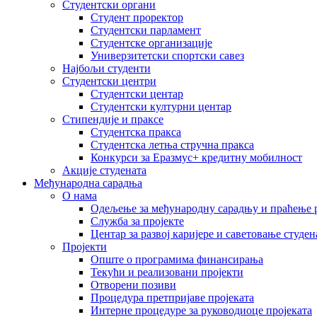
Студентски органи
Студент проректор
Студентски парламент
Студентске организације
Универзитетски спортски савез
Најбољи студенти
Студентски центри
Студентски центар
Студентски културни центар
Стипендије и праксе
Студентска пракса
Студентска летња стручна пракса
Конкурси за Еразмус+ кредитну мобилност
Акције студената
Међународна сарадња
О нама
Одељење за међународну сарадњу и праћење р
Служба за пројекте
Центар за развој каријере и саветовање студен
Пројекти
Опште о програмима финансирања
Текући и реализовани пројекти
Отворени позиви
Процедура претпријаве пројеката
Интерне процедуре за руководиоце пројеката