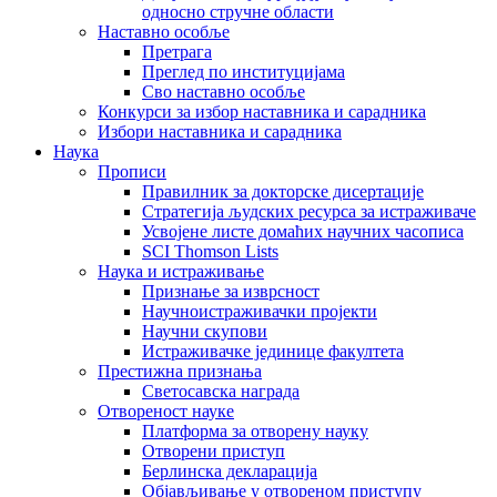
односно стручне области
Наставно особље
Претрага
Преглед по институцијама
Сво наставно особље
Конкурси за избор наставника и сарадника
Избори наставника и сарадника
Наука
Прописи
Правилник за докторске дисертације
Стратегија људских ресурса за истраживаче
Усвојене листе домаћих научних часописа
SCI Thomson Lists
Наука и истраживање
Признање за изврсност
Научноистраживачки пројекти
Научни скупови
Истраживачке јединице факултета
Престижна признања
Светосавска награда
Отвореност науке
Платформа за отворену науку
Отворени приступ
Берлинска декларација
Објављивање у отвореном приступу