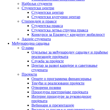
Најбољи студенти
Студентски центри
Студентски центар
Студентски културни центар
Стипендије и праксе
Студентска пракса
Студентска летња стручна пракса
Конкурси за Еразмус+ кредитну мобилност
Акције студената
Међународна сарадња
О нама
Одељење за међународну сарадњу и праћење
реализације пројеката
Служба за пројекте
Центар за развој каријере и саветовање
студената
Пројекти
Опште о програмима финансирања
Текући и реализовани пројекти
Отворени позиви
Процедура претпријаве пројеката
Интерне процедуре за руководиоце
пројеката
Вебинари и презентације
Ресурси за писање и имплементацију