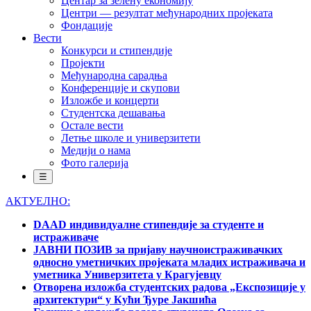
Центар за зелену економију
Центри — резултат међународних пројеката
Фондације
Вести
Конкурси и стипендије
Пројекти
Међународна сарадња
Конференције и скупови
Изложбе и концерти
Студентска дешавања
Остале вести
Летње школе и универзитети
Медији о нама
Фото галерија
☰
АКТУЕЛНО:
DAAD индивидуалне стипендије за студенте и
истраживаче
ЈАВНИ ПОЗИВ за пријаву научноистраживачких
односно уметничких пројеката младих истраживача и
уметника Универзитета у Крагујевцу
Отворена изложба студентских радова „Експозиције у
архитектури“ у Кући Ђуре Јакшића