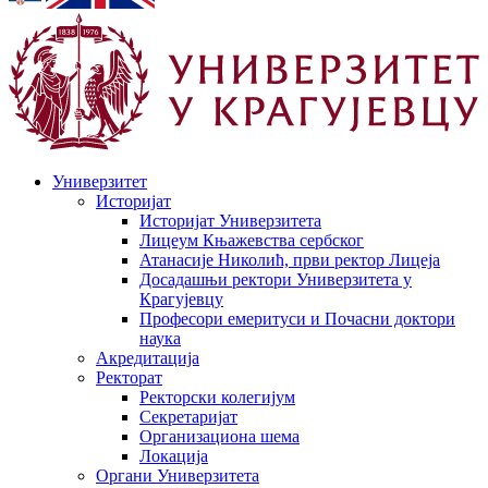
Универзитет
Историјат
Историјат Универзитета
Лицеум Књажевства сербског
Атанасије Николић, први ректор Лицеја
Досадашњи ректори Универзитета у
Крагујевцу
Професори емеритуси и Почасни доктори
наука
Акредитација
Ректорат
Ректорски колегијум
Секретаријат
Организациона шема
Локација
Органи Универзитета