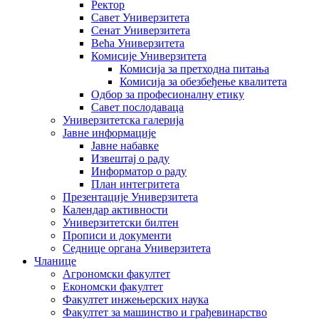
Ректор
Савет Универзитета
Сенат Универзитета
Већа Универзитета
Комисије Универзитета
Комисија за претходна питања
Комисија за обезбеђење квалитета
Одбор за професионалну етику
Савет послодаваца
Универзитетска галерија
Јавне информације
Јавне набавке
Извештај о раду
Информатор о раду
План интегритета
Презентације Универзитета
Календар активности
Универзитетски билтен
Прописи и документи
Седнице органа Универзитета
Чланице
Агрономски факултет
Економски факултет
Факултет инжењерских наука
Факултет за машинство и грађевинарство