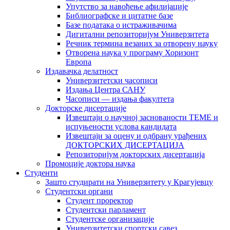
Упутство за навођење афилијације
Библиографске и цитатне базе
Базе података о истраживачима
Дигитални репозиторијум Универзитета
Рeчник термина везаних за отворену науку
Отворена наука у програму Хоризонт
Европа
Издавачка делатност
Универзитетски часописи
Издања Центра САНУ
Часописи — издања факултета
Докторске дисертације
Извештаји о научној заснованости ТЕМЕ и
испуњености услова кандидата
Извештаји за оцену и одбрану урађених
ДОКТОРСКИХ ДИСЕРТАЦИЈА
Репозиторијум докторских дисертација
Промоције доктора наука
Студенти
Зашто студирати на Универзитету у Крагујевцу
Студентски органи
Студент проректор
Студентски парламент
Студентске организације
Универзитетски спортски савез