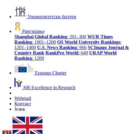
Универзитетски билтен
Рангирање
Shanghai Global Ranking
: 201–300
WUR Times
Ranking
: 1001–1200
QS World University Rankings
:
1201–1400
U.S. News Ranking
: 966
SCImago Journal &
Country Rank
RankPro World
: 649
URAP World
Ranking
: 1209
Erasmus Charter
HR Excellence in Research
Webmail
Контакт
Језик