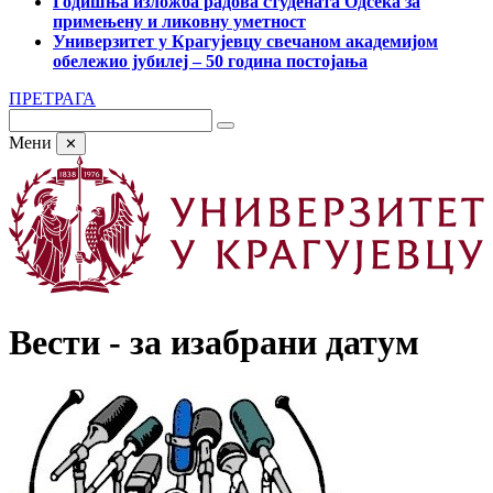
Годишња изложба радова студената Одсека за
примењену и ликовну уметност
Универзитет у Крагујевцу свечаном академијом
обележио јубилеј – 50 година постојања
ПРЕТРАГА
Мени
✕
Вести - за изабрани датум