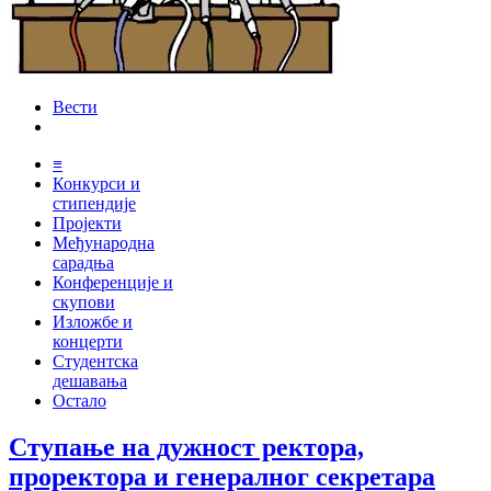
Вести
≡
Конкурси и
стипендије
Пројекти
Међународна
сарадња
Конференције и
скупови
Изложбе и
концерти
Студентска
дешавања
Остало
Ступање на дужност ректора,
проректора и генералног секретара