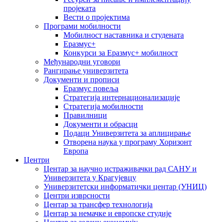
пројеката
Вести о пројектима
Програми мобилности
Мобилност наставника и студената
Еразмус+
Конкурси за Еразмус+ мобилност
Међународни уговори
Рангирање универзитета
Документи и прописи
Еразмус повеља
Стратегија интернационализације
Стратегија мобилности
Правилници
Документи и обрасци
Подаци Универзитета за аплицирање
Отворена наука у програму Хоризонт
Европа
Центри
Центар за научно истраживачки рад САНУ и
Универзитета у Крагујевцу
Универзитетски информатички центар (УНИЦ)
Центри изврсности
Центар за трансфер технологија
Центар за немачке и европске студије