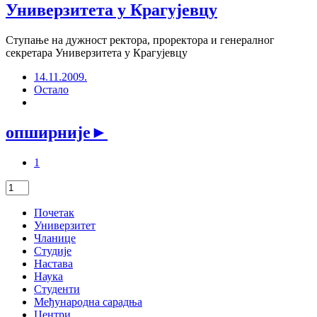
Универзитета у Крагујевцу
Ступање на дужност ректора, проректора и генералног
секретара Универзитета у Крагујевцу
14.11.2009.
Остало
опширније
►
1
Почетак
Универзитет
Чланице
Студије
Настава
Наука
Студенти
Међународна сарадња
Центри