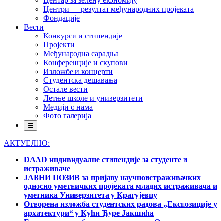
Центар за зелену економију
Центри — резултат међународних пројеката
Фондације
Вести
Конкурси и стипендије
Пројекти
Међународна сарадња
Конференције и скупови
Изложбе и концерти
Студентска дешавања
Остале вести
Летње школе и универзитети
Медији о нама
Фото галерија
☰
АКТУЕЛНО:
DAAD индивидуалне стипендије за студенте и
истраживаче
ЈАВНИ ПОЗИВ за пријаву научноистраживачких
односно уметничких пројеката младих истраживача и
уметника Универзитета у Крагујевцу
Отворена изложба студентских радова „Експозиције у
архитектури“ у Кући Ђуре Јакшића