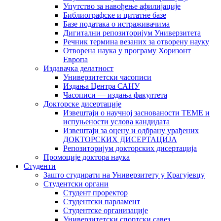
Упутство за навођење афилијације
Библиографске и цитатне базе
Базе података о истраживачима
Дигитални репозиторијум Универзитета
Рeчник термина везаних за отворену науку
Отворена наука у програму Хоризонт
Европа
Издавачка делатност
Универзитетски часописи
Издања Центра САНУ
Часописи — издања факултета
Докторске дисертације
Извештаји о научној заснованости ТЕМЕ и
испуњености услова кандидата
Извештаји за оцену и одбрану урађених
ДОКТОРСКИХ ДИСЕРТАЦИЈА
Репозиторијум докторских дисертација
Промоције доктора наука
Студенти
Зашто студирати на Универзитету у Крагујевцу
Студентски органи
Студент проректор
Студентски парламент
Студентске организације
Универзитетски спортски савез