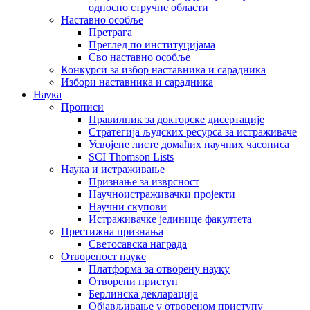
односно стручне области
Наставно особље
Претрага
Преглед по институцијама
Сво наставно особље
Конкурси за избор наставника и сарадника
Избори наставника и сарадника
Наука
Прописи
Правилник за докторске дисертације
Стратегија људских ресурса за истраживаче
Усвојене листе домаћих научних часописа
SCI Thomson Lists
Наука и истраживање
Признање за изврсност
Научноистраживачки пројекти
Научни скупови
Истраживачке јединице факултета
Престижна признања
Светосавска награда
Отвореност науке
Платформа за отворену науку
Отворени приступ
Берлинска декларација
Објављивање у отвореном приступу