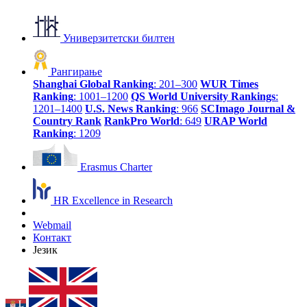
Универзитетски билтен
Рангирање
Shanghai Global Ranking
: 201–300
WUR Times
Ranking
: 1001–1200
QS World University Rankings
:
1201–1400
U.S. News Ranking
: 966
SCImago Journal &
Country Rank
RankPro World
: 649
URAP World
Ranking
: 1209
Erasmus Charter
HR Excellence in Research
Webmail
Контакт
Језик