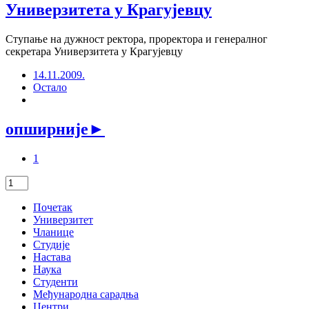
Универзитета у Крагујевцу
Ступање на дужност ректора, проректора и генералног
секретара Универзитета у Крагујевцу
14.11.2009.
Остало
опширније
►
1
Почетак
Универзитет
Чланице
Студије
Настава
Наука
Студенти
Међународна сарадња
Центри