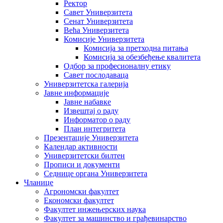
Ректор
Савет Универзитета
Сенат Универзитета
Већа Универзитета
Комисије Универзитета
Комисија за претходна питања
Комисија за обезбеђење квалитета
Одбор за професионалну етику
Савет послодаваца
Универзитетска галерија
Јавне информације
Јавне набавке
Извештај о раду
Информатор о раду
План интегритета
Презентације Универзитета
Календар активности
Универзитетски билтен
Прописи и документи
Седнице органа Универзитета
Чланице
Агрономски факултет
Економски факултет
Факултет инжењерских наука
Факултет за машинство и грађевинарство