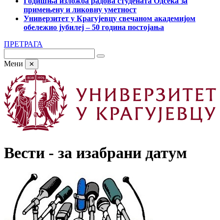
Годишња изложба радова студената Одсека за
примењену и ликовну уметност
Универзитет у Крагујевцу свечаном академијом
обележио јубилеј – 50 година постојања
ПРЕТРАГА
Мени
✕
Вести - за изабрани датум