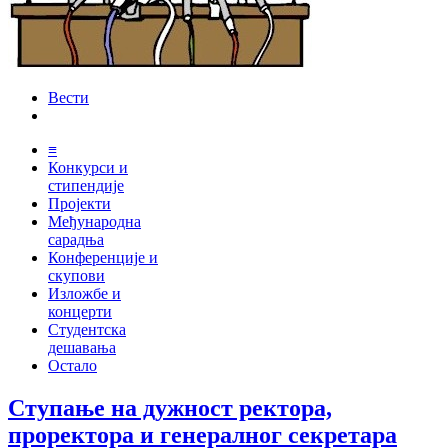
Вести
≡
Конкурси и
стипендије
Пројекти
Међународна
сарадња
Конференције и
скупови
Изложбе и
концерти
Студентска
дешавања
Остало
Ступање на дужност ректора,
проректора и генералног секретара