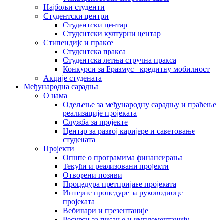
Најбољи студенти
Студентски центри
Студентски центар
Студентски културни центар
Стипендије и праксе
Студентска пракса
Студентска летња стручна пракса
Конкурси за Еразмус+ кредитну мобилност
Акције студената
Међународна сарадња
О нама
Одељење за међународну сарадњу и праћење
реализације пројеката
Служба за пројекте
Центар за развој каријере и саветовање
студената
Пројекти
Опште о програмима финансирања
Текући и реализовани пројекти
Отворени позиви
Процедура претпријаве пројеката
Интерне процедуре за руководиоце
пројеката
Вебинари и презентације
Ресурси за писање и имплементацију