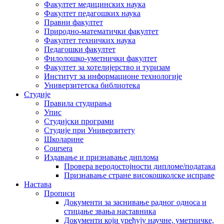
Факултет медицинских наука
Факултет педагошких наука
Правни факултет
Природно-математички факултет
Факултет техничких наука
Педагошки факултет
Филолошко-уметнички факултет
Факултет за хотелијерство и туризам
Институт за информационе технологије
Универзитетска библиотека
Студије
Правила студирања
Упис
Студијски програми
Студије при Универзитету
Школарине
Coursera
Издавање и признавање диплома
Провера веродостојности дипломе/података
Признавање стране високошколске исправе
Настава
Прописи
Документи за заснивање радног односа и
стицање звања наставника
Документи који уређују научне, уметничке,