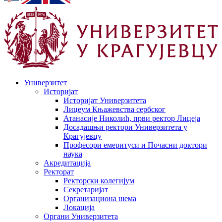
Универзитет
Историјат
Историјат Универзитета
Лицеум Књажевства сербског
Атанасије Николић, први ректор Лицеја
Досадашњи ректори Универзитета у
Крагујевцу
Професори емеритуси и Почасни доктори
наука
Акредитација
Ректорат
Ректорски колегијум
Секретаријат
Организациона шема
Локација
Органи Универзитета