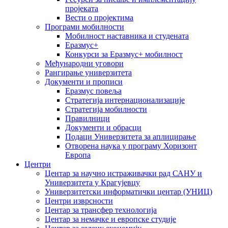
пројеката
Вести о пројектима
Програми мобилности
Мобилност наставника и студената
Еразмус+
Конкурси за Еразмус+ мобилност
Међународни уговори
Рангирање универзитета
Документи и прописи
Еразмус повеља
Стратегија интернационализације
Стратегија мобилности
Правилници
Документи и обрасци
Подаци Универзитета за аплицирање
Отворена наука у програму Хоризонт
Европа
Центри
Центар за научно истраживачки рад САНУ и
Универзитета у Крагујевцу
Универзитетски информатички центар (УНИЦ)
Центри изврсности
Центар за трансфер технологија
Центар за немачке и европске студије