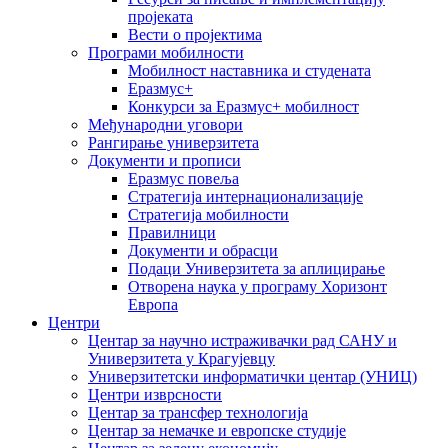
пројеката
Вести о пројектима
Програми мобилности
Мобилност наставника и студената
Еразмус+
Конкурси за Еразмус+ мобилност
Међународни уговори
Рангирање универзитета
Документи и прописи
Еразмус повеља
Стратегија интернационализације
Стратегија мобилности
Правилници
Документи и обрасци
Подаци Универзитета за аплицирање
Отворена наука у програму Хоризонт
Европа
Центри
Центар за научно истраживачки рад САНУ и
Универзитета у Крагујевцу
Универзитетски информатички центар (УНИЦ)
Центри изврсности
Центар за трансфер технологија
Центар за немачке и европске студије