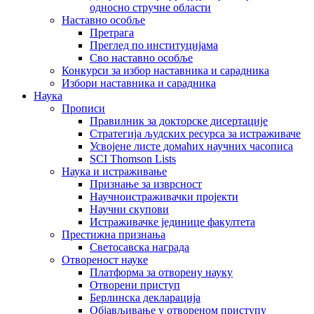
односно стручне области
Наставно особље
Претрага
Преглед по институцијама
Сво наставно особље
Конкурси за избор наставника и сарадника
Избори наставника и сарадника
Наука
Прописи
Правилник за докторске дисертације
Стратегија људских ресурса за истраживаче
Усвојене листе домаћих научних часописа
SCI Thomson Lists
Наука и истраживање
Признање за изврсност
Научноистраживачки пројекти
Научни скупови
Истраживачке јединице факултета
Престижна признања
Светосавска награда
Отвореност науке
Платформа за отворену науку
Отворени приступ
Берлинска декларација
Објављивање у отвореном приступу