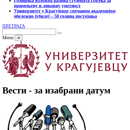
Годишња изложба радова студената Одсека за
примењену и ликовну уметност
Универзитет у Крагујевцу свечаном академијом
обележио јубилеј – 50 година постојања
ПРЕТРАГА
Мени
✕
Вести - за изабрани датум