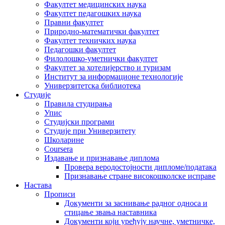
Факултет медицинских наука
Факултет педагошких наука
Правни факултет
Природно-математички факултет
Факултет техничких наука
Педагошки факултет
Филолошко-уметнички факултет
Факултет за хотелијерство и туризам
Институт за информационе технологије
Универзитетска библиотека
Студије
Правила студирања
Упис
Студијски програми
Студије при Универзитету
Школарине
Coursera
Издавање и признавање диплома
Провера веродостојности дипломе/података
Признавање стране високошколске исправе
Настава
Прописи
Документи за заснивање радног односа и
стицање звања наставника
Документи који уређују научне, уметничке,