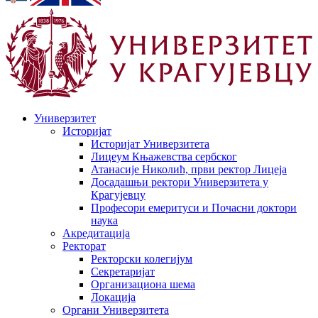
Универзитет
Историјат
Историјат Универзитета
Лицеум Књажевства сербског
Атанасије Николић, први ректор Лицеја
Досадашњи ректори Универзитета у
Крагујевцу
Професори емеритуси и Почасни доктори
наука
Акредитација
Ректорат
Ректорски колегијум
Секретаријат
Организациона шема
Локација
Органи Универзитета