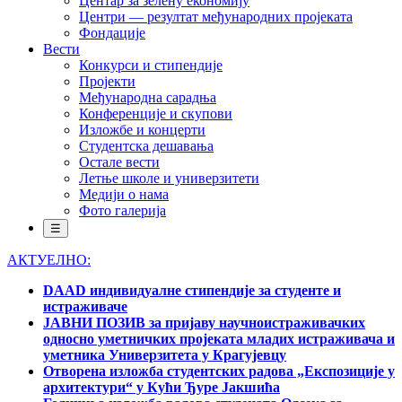
Центар за зелену економију
Центри — резултат међународних пројеката
Фондације
Вести
Конкурси и стипендије
Пројекти
Међународна сарадња
Конференције и скупови
Изложбе и концерти
Студентска дешавања
Остале вести
Летње школе и универзитети
Медији о нама
Фото галерија
☰
АКТУЕЛНО:
DAAD индивидуалне стипендије за студенте и
истраживаче
ЈАВНИ ПОЗИВ за пријаву научноистраживачких
односно уметничких пројеката младих истраживача и
уметника Универзитета у Крагујевцу
Отворена изложба студентских радова „Експозиције у
архитектури“ у Кући Ђуре Јакшића