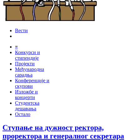
Вести
≡
Конкурси и
стипендије
Пројекти
Међународна
сарадња
Конференције и
скупови
Изложбе и
концерти
Студентска
дешавања
Остало
Ступање на дужност ректора,
проректора и генералног секретара