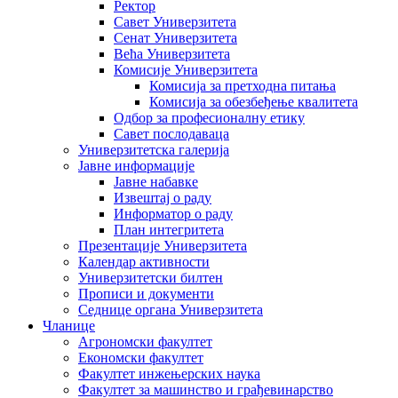
Ректор
Савет Универзитета
Сенат Универзитета
Већа Универзитета
Комисије Универзитета
Комисија за претходна питања
Комисија за обезбеђење квалитета
Одбор за професионалну етику
Савет послодаваца
Универзитетска галерија
Јавне информације
Јавне набавке
Извештај о раду
Информатор о раду
План интегритета
Презентације Универзитета
Календар активности
Универзитетски билтен
Прописи и документи
Седнице органа Универзитета
Чланице
Агрономски факултет
Економски факултет
Факултет инжењерских наука
Факултет за машинство и грађевинарство