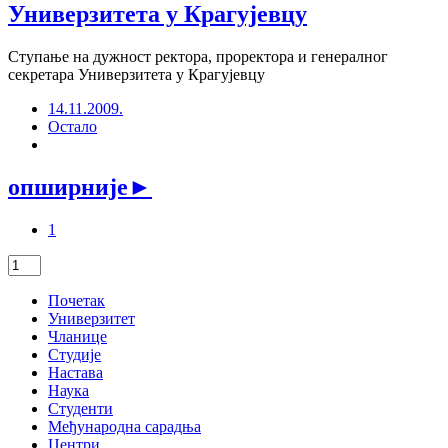
Универзитета у Крагујевцу
Ступање на дужност ректора, проректора и генералног
секретара Универзитета у Крагујевцу
14.11.2009.
Остало
опширније
►
1
Почетак
Универзитет
Чланице
Студије
Настава
Наука
Студенти
Међународна сарадња
Центри