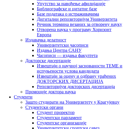
Упутство за навођење афилијације
Библиографске и цитатне базе
Базе података о истраживачима
Дигитални репозиторијум Универзитета
Рeчник термина везаних за отворену науку
Отворена наука у програму Хоризонт
Европа
Издавачка делатност
Универзитетски часописи
Издања Центра САНУ
Часописи — издања факултета
Докторске дисертације
Извештаји о научној заснованости ТЕМЕ и
испуњености услова кандидата
Извештаји за оцену и одбрану урађених
ДОКТОРСКИХ ДИСЕРТАЦИЈА
Репозиторијум докторских дисертација
Промоције доктора наука
Студенти
Зашто студирати на Универзитету у Крагујевцу
Студентски органи
Студент проректор
Студентски парламент
Студентске организације
Универзитетски спортски савез