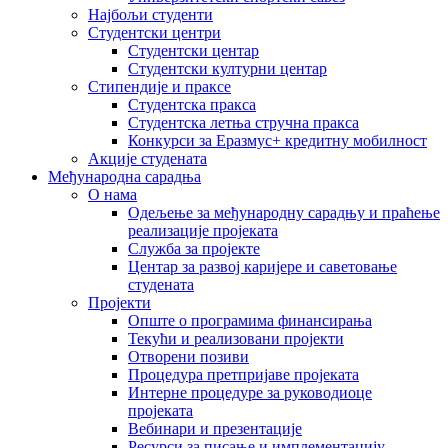
Најбољи студенти
Студентски центри
Студентски центар
Студентски културни центар
Стипендије и праксе
Студентска пракса
Студентска летња стручна пракса
Конкурси за Еразмус+ кредитну мобилност
Акције студената
Међународна сарадња
О нама
Одељење за међународну сарадњу и праћење
реализације пројеката
Служба за пројекте
Центар за развој каријере и саветовање
студената
Пројекти
Опште о програмима финансирања
Текући и реализовани пројекти
Отворени позиви
Процедура претпријаве пројеката
Интерне процедуре за руководиоце
пројеката
Вебинари и презентације
Ресурси за писање и имплементацију