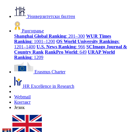
Универзитетски билтен
Рангирање
Shanghai Global Ranking
: 201–300
WUR Times
Ranking
: 1001–1200
QS World University Rankings
:
1201–1400
U.S. News Ranking
: 966
SCImago Journal &
Country Rank
RankPro World
: 649
URAP World
Ranking
: 1209
Erasmus Charter
HR Excellence in Research
Webmail
Контакт
Језик