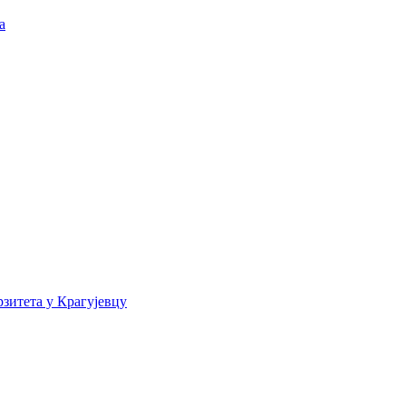
а
зитета у Крагујевцу