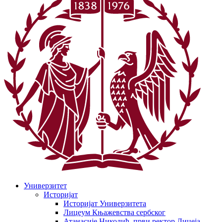
Универзитет
Историјат
Историјат Универзитета
Лицеум Књажевства сербског
Атанасије Николић, први ректор Лицеја