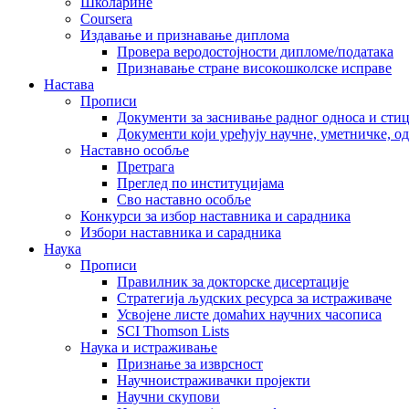
Школарине
Coursera
Издавање и признавање диплома
Провера веродостојности дипломе/података
Признавање стране високошколске исправе
Настава
Прописи
Документи за заснивање радног односа и сти
Документи који уређују научне, уметничке, о
Наставно особље
Претрага
Преглед по институцијама
Сво наставно особље
Конкурси за избор наставника и сарадника
Избори наставника и сарадника
Наука
Прописи
Правилник за докторске дисертације
Стратегија људских ресурса за истраживаче
Усвојене листе домаћих научних часописа
SCI Thomson Lists
Наука и истраживање
Признање за изврсност
Научноистраживачки пројекти
Научни скупови