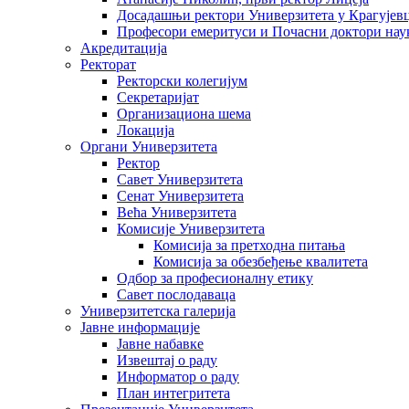
Досадашњи ректори Универзитета у Крагујев
Професори емеритуси и Почасни доктори нау
Акредитација
Ректорат
Ректорски колегијум
Секретаријат
Организациона шема
Локација
Органи Универзитета
Ректор
Савет Универзитета
Сенат Универзитета
Већа Универзитета
Комисије Универзитета
Комисија за претходна питања
Комисија за обезбеђење квалитета
Одбор за професионалну етику
Савет послодаваца
Универзитетска галерија
Јавне информације
Јавне набавке
Извештај о раду
Информатор о раду
План интегритета