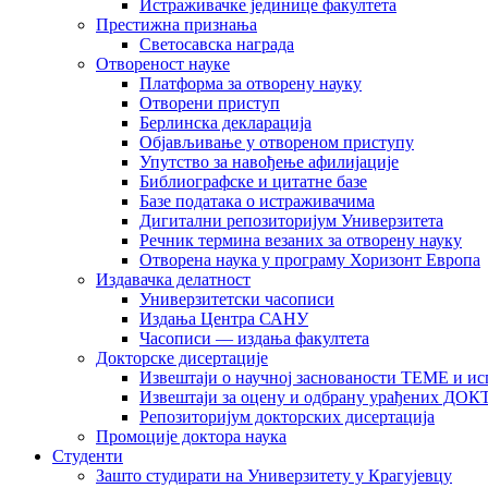
Истраживачке јединице факултета
Престижна признања
Светосавска награда
Отвореност науке
Платформа за отворену науку
Отворени приступ
Берлинска декларација
Објављивање у отвореном приступу
Упутство за навођење афилијације
Библиографске и цитатне базе
Базе података о истраживачима
Дигитални репозиторијум Универзитета
Рeчник термина везаних за отворену науку
Отворена наука у програму Хоризонт Европа
Издавачка делатност
Универзитетски часописи
Издања Центра САНУ
Часописи — издања факултета
Докторске дисертације
Извештаји о научној заснованости ТЕМЕ и ис
Извештаји за оцену и одбрану урађених
Репозиторијум докторских дисертација
Промоције доктора наука
Студенти
Зашто студирати на Универзитету у Крагујевцу