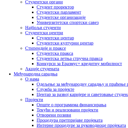
Студентски органи
Студент проректор
Студентски парламент
Студентске организације
Универзитетски спортски савез
Најбољи студенти
Студентски центри
Студентски центар
Студентски културни центар
Стипендије и праксе
Студентска пракса
Студентска летња стручна пракса
Конкурси за Еразмус+ кредитну мобилност
Акције студената
Међународна сарадња
О нама
Одељење за међународну сарадњу и праћење р
Служба за пројекте
Центар за развој каријере и саветовање студен
Пројекти
Опште о програмима финансирања
Текући и реализовани пројекти
Отворени позиви
Процедура претпријаве пројеката
Интерне процедуре за руководиоце пројеката