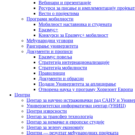
Вебинари и презентације
Ресурси за писање и имплементацију пројекат
Вести о пројектима
Програми мобилности
Мобилност наставника и студената
Еразмус+
Конкурси за Еразмус+ мобилност
Међународни уговори
Рангирање универзитета
Документи и прописи
Еразмус повеља
Стратегија интернационализације
Стратегија мобилности
Правилници
Документи и обрасци
Подаци Универзитета за аплицирање
Отворена наука у програму Хоризонт Европа
Центри
Центар за научно истраживачки рад САНУ и Универ
Универзитетски информатички центар (УНИЦ)
Центри изврсности
Центар за трансфер технологија
Центар за немачке и европске студије
Центар за зелену економију
Центри — резултат међународних пројеката