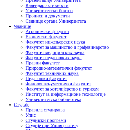
Презентације Универзитета
Календар активности
Универзитетски билтен
Прописи и документи
Седнице органа Универзитета
Чланице
Агрономски факултет
Економски факултет
Факултет инжењерских наука
Факултет за машинство и грађевинарство
Факултет медицинских наука
Факултет педагошких наука
Правни факултет
Природно-математички факултет
Факултет техничких наука
Педагошки факултет
Филолошко-уметнички факултет
Факултет за хотелијерство и туризам
Институт за информационе технологије
Универзитетска библиотека
Студије
Правила студирања
Упис
Студијски програми
Студије при Универзитету