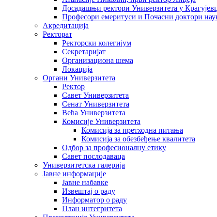
Досадашњи ректори Универзитета у Крагујев
Професори емеритуси и Почасни доктори нау
Акредитација
Ректорат
Ректорски колегијум
Секретаријат
Организациона шема
Локација
Органи Универзитета
Ректор
Савет Универзитета
Сенат Универзитета
Већа Универзитета
Комисије Универзитета
Комисија за претходна питања
Комисија за обезбеђење квалитета
Одбор за професионалну етику
Савет послодаваца
Универзитетска галерија
Јавне информације
Јавне набавке
Извештај о раду
Информатор о раду
План интегритета