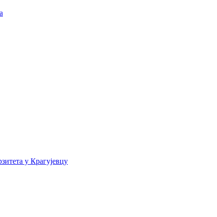
а
зитета у Крагујевцу