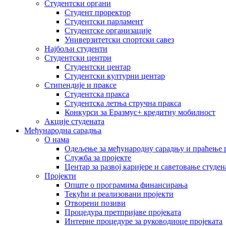
Студентски органи
Студент проректор
Студентски парламент
Студентске организације
Универзитетски спортски савез
Најбољи студенти
Студентски центри
Студентски центар
Студентски културни центар
Стипендије и праксе
Студентска пракса
Студентска летња стручна пракса
Конкурси за Еразмус+ кредитну мобилност
Акције студената
Међународна сарадња
О нама
Одељење за међународну сарадњу и праћење р
Служба за пројекте
Центар за развој каријере и саветовање студен
Пројекти
Опште о програмима финансирања
Текући и реализовани пројекти
Отворени позиви
Процедура претпријаве пројеката
Интерне процедуре за руководиоце пројеката