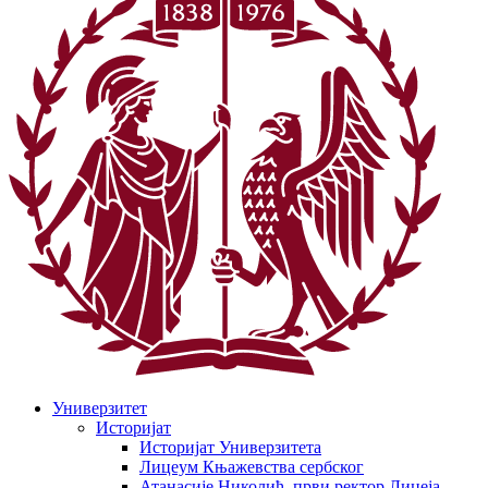
Универзитет
Историјат
Историјат Универзитета
Лицеум Књажевства сербског
Атанасије Николић, први ректор Лицеја