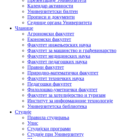
Презентације Универзитета
Календар активности
Универзитетски билтен
Прописи и документи
Седнице органа Универзитета
Чланице
Агрономски факултет
Економски факултет
Факултет инжењерских наука
Факултет за машинство и грађевинарство
Факултет медицинских наука
Факултет педагошких наука
Правни факултет
Природно-математички факултет
Факултет техничких наука
Педагошки факултет
Филолошко-уметнички факултет
Факултет за хотелијерство и туризам
Институт за информационе технологије
Универзитетска библиотека
Студије
Правила студирања
Упис
Студијски програми
Студије при Универзитету