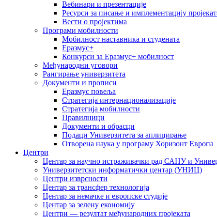
Вебинари и презентације
Ресурси за писање и имплементацију пројекат
Вести о пројектима
Програми мобилности
Мобилност наставника и студената
Еразмус+
Конкурси за Еразмус+ мобилност
Међународни уговори
Рангирање универзитета
Документи и прописи
Еразмус повеља
Стратегија интернационализације
Стратегија мобилности
Правилници
Документи и обрасци
Подаци Универзитета за аплицирање
Отворена наука у програму Хоризонт Европа
Центри
Центар за научно истраживачки рад САНУ и Универ
Универзитетски информатички центар (УНИЦ)
Центри изврсности
Центар за трансфер технологија
Центар за немачке и европске студије
Центар за зелену економију
Центри — резултат међународних пројеката