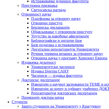
Истраживачке јединице факултета
Престижна признања
Светосавска награда
Отвореност науке
Платформа за отворену науку
Отворени приступ
Берлинска декларација
Објављивање у отвореном приступу
Упутство за навођење афилијације
Библиографске и цитатне базе
Базе података о истраживачима
Дигитални репозиторијум Универзитета
Рeчник термина везаних за отворену науку
Отворена наука у програму Хоризонт Европа
Издавачка делатност
Универзитетски часописи
Издања Центра САНУ
Часописи — издања факултета
Докторске дисертације
Извештаји о научној заснованости ТЕМЕ и ис
Извештаји за оцену и одбрану урађених
Репозиторијум докторских дисертација
Промоције доктора наука
Студенти
Зашто студирати на Универзитету у Крагујевцу