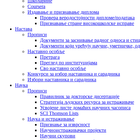
Школарине
Coursera
Издавање и признавање диплома
Провера веродостојности дипломе/података
Признавање стране високошколске исправе
Настава
Прописи
Документи за заснивање радног односа и сти
Документи који уређују научне, уметничке, о
Наставно особље
Претрага
Преглед по институцијама
Сво наставно особље
Конкурси за избор наставника и сарадника
Избори наставника и сарадника
Наука
Прописи
Правилник за докторске дисертације
Стратегија људских ресурса за истраживаче
Усвојене листе домаћих научних часописа
SCI Thomson Lists
Наука и истраживање
Признање за изврсност
Научноистраживачки пројекти
Научни скупови