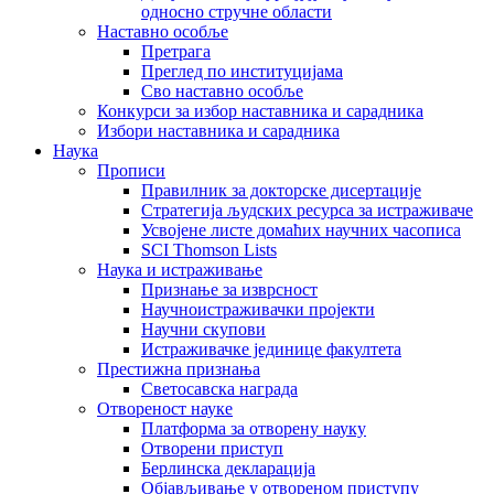
односно стручне области
Наставно особље
Претрага
Преглед по институцијама
Сво наставно особље
Конкурси за избор наставника и сарадника
Избори наставника и сарадника
Наука
Прописи
Правилник за докторске дисертације
Стратегија људских ресурса за истраживаче
Усвојене листе домаћих научних часописа
SCI Thomson Lists
Наука и истраживање
Признање за изврсност
Научноистраживачки пројекти
Научни скупови
Истраживачке јединице факултета
Престижна признања
Светосавска награда
Отвореност науке
Платформа за отворену науку
Отворени приступ
Берлинска декларација
Објављивање у отвореном приступу