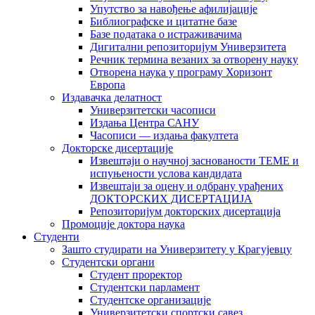
Упутство за навођење афилијације
Библиографске и цитатне базе
Базе података о истраживачима
Дигитални репозиторијум Универзитета
Рeчник термина везаних за отворену науку
Отворена наука у програму Хоризонт
Европа
Издавачка делатност
Универзитетски часописи
Издања Центра САНУ
Часописи — издања факултета
Докторске дисертације
Извештаји о научној заснованости ТЕМЕ и
испуњености услова кандидата
Извештаји за оцену и одбрану урађених
ДОКТОРСКИХ ДИСЕРТАЦИЈА
Репозиторијум докторских дисертација
Промоције доктора наука
Студенти
Зашто студирати на Универзитету у Крагујевцу
Студентски органи
Студент проректор
Студентски парламент
Студентске организације
Универзитетски спортски савез