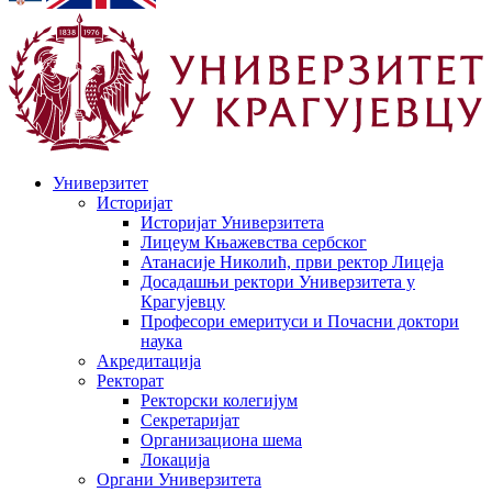
Универзитет
Историјат
Историјат Универзитета
Лицеум Књажевства сербског
Атанасије Николић, први ректор Лицеја
Досадашњи ректори Универзитета у
Крагујевцу
Професори емеритуси и Почасни доктори
наука
Акредитација
Ректорат
Ректорски колегијум
Секретаријат
Организациона шема
Локација
Органи Универзитета