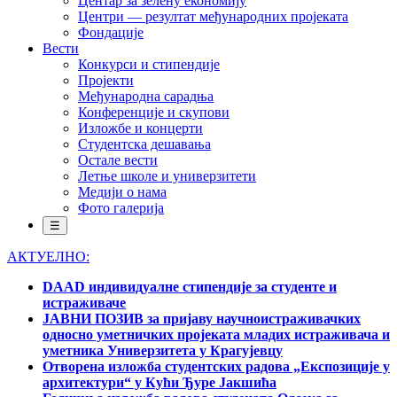
Центар за зелену економију
Центри — резултат међународних пројеката
Фондације
Вести
Конкурси и стипендије
Пројекти
Међународна сарадња
Конференције и скупови
Изложбе и концерти
Студентска дешавања
Остале вести
Летње школе и универзитети
Медији о нама
Фото галерија
☰
АКТУЕЛНО:
DAAD индивидуалне стипендије за студенте и
истраживаче
ЈАВНИ ПОЗИВ за пријаву научноистраживачких
односно уметничких пројеката младих истраживача и
уметника Универзитета у Крагујевцу
Отворена изложба студентских радова „Експозиције у
архитектури“ у Кући Ђуре Јакшића