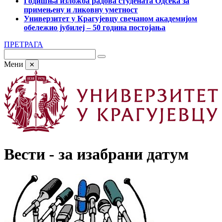
Годишња изложба радова студената Одсека за
примењену и ликовну уметност
Универзитет у Крагујевцу свечаном академијом
обележио јубилеј – 50 година постојања
ПРЕТРАГА
Мени
✕
Вести - за изабрани датум