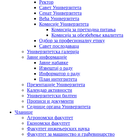
Ректор
Савет Универзитета
Сенат Универзитета
Већа Универзитета
Комисије Универзитета
Комисија за претходна питања
Комисија за обезбеђење квалитета
Одбор за професионалну етику
Савет послодаваца
Универзитетска галерија
Јавне информације
Јавне набавке
Извештај о раду
Информатор о раду
План интегритета
Презентације Универзитета
Календар активности
Универзитетски билтен
Прописи и документи
Седнице органа Универзитета
Чланице
Агрономски факултет
Економски факултет
Факултет инжењерских наука
Факултет за машинство и грађевинарство