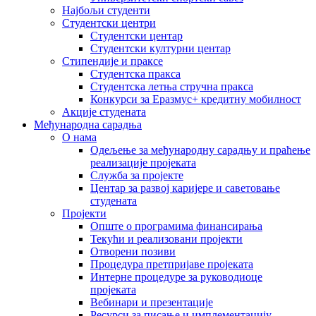
Најбољи студенти
Студентски центри
Студентски центар
Студентски културни центар
Стипендије и праксе
Студентска пракса
Студентска летња стручна пракса
Конкурси за Еразмус+ кредитну мобилност
Акције студената
Међународна сарадња
О нама
Одељење за међународну сарадњу и праћење
реализације пројеката
Служба за пројекте
Центар за развој каријере и саветовање
студената
Пројекти
Опште о програмима финансирања
Текући и реализовани пројекти
Отворени позиви
Процедура претпријаве пројеката
Интерне процедуре за руководиоце
пројеката
Вебинари и презентације
Ресурси за писање и имплементацију