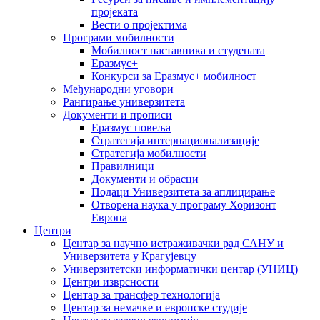
пројеката
Вести о пројектима
Програми мобилности
Мобилност наставника и студената
Еразмус+
Конкурси за Еразмус+ мобилност
Међународни уговори
Рангирање универзитета
Документи и прописи
Еразмус повеља
Стратегија интернационализације
Стратегија мобилности
Правилници
Документи и обрасци
Подаци Универзитета за аплицирање
Отворена наука у програму Хоризонт
Европа
Центри
Центар за научно истраживачки рад САНУ и
Универзитета у Крагујевцу
Универзитетски информатички центар (УНИЦ)
Центри изврсности
Центар за трансфер технологија
Центар за немачке и европске студије