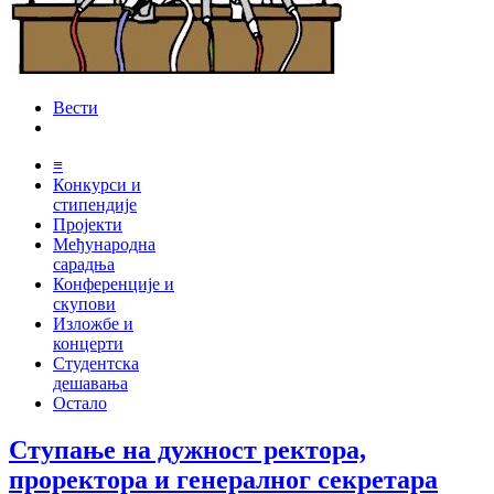
Вести
≡
Конкурси и
стипендије
Пројекти
Међународна
сарадња
Конференције и
скупови
Изложбе и
концерти
Студентска
дешавања
Остало
Ступање на дужност ректора,
проректора и генералног секретара