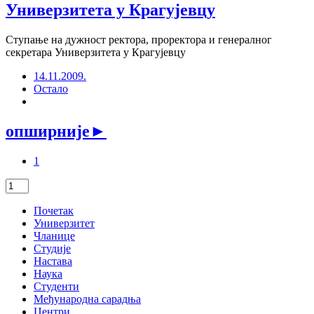
Универзитета у Крагујевцу
Ступање на дужност ректора, проректора и генералног
секретара Универзитета у Крагујевцу
14.11.2009.
Остало
опширније
►
1
Почетак
Универзитет
Чланице
Студије
Настава
Наука
Студенти
Међународна сарадња
Центри