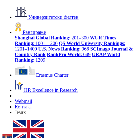
Универзитетски билтен
Рангирање
Shanghai Global Ranking
: 201–300
WUR Times
Ranking
: 1001–1200
QS World University Rankings
:
1201–1400
U.S. News Ranking
: 966
SCImago Journal &
Country Rank
RankPro World
: 649
URAP World
Ranking
: 1209
Erasmus Charter
HR Excellence in Research
Webmail
Контакт
Језик