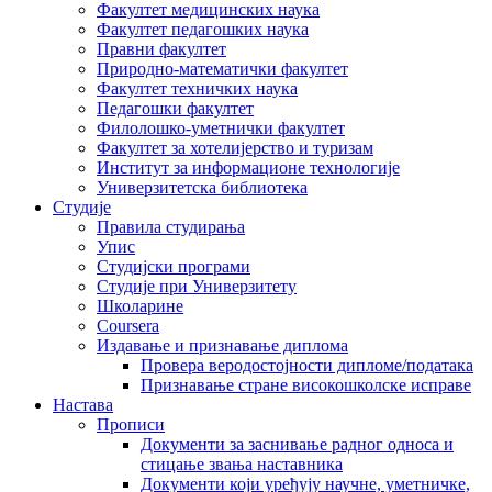
Факултет медицинских наука
Факултет педагошких наука
Правни факултет
Природно-математички факултет
Факултет техничких наука
Педагошки факултет
Филолошко-уметнички факултет
Факултет за хотелијерство и туризам
Институт за информационе технологије
Универзитетска библиотека
Студије
Правила студирања
Упис
Студијски програми
Студије при Универзитету
Школарине
Coursera
Издавање и признавање диплома
Провера веродостојности дипломе/података
Признавање стране високошколске исправе
Настава
Прописи
Документи за заснивање радног односа и
стицање звања наставника
Документи који уређују научне, уметничке,