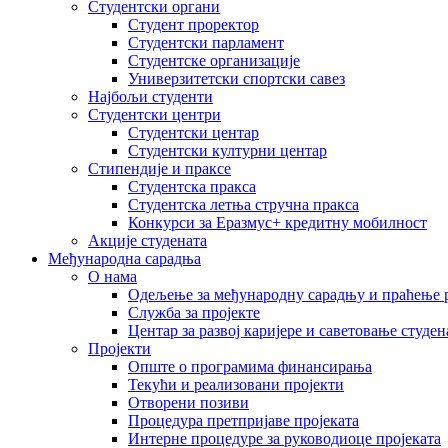
Студентски органи
Студент проректор
Студентски парламент
Студентске организације
Универзитетски спортски савез
Најбољи студенти
Студентски центри
Студентски центар
Студентски културни центар
Стипендије и праксе
Студентска пракса
Студентска летња стручна пракса
Конкурси за Еразмус+ кредитну мобилност
Акције студената
Међународна сарадња
О нама
Одељење за међународну сарадњу и праћење р
Служба за пројекте
Центар за развој каријере и саветовање студен
Пројекти
Опште о програмима финансирања
Текући и реализовани пројекти
Отворени позиви
Процедура претпријаве пројеката
Интерне процедуре за руководиоце пројеката