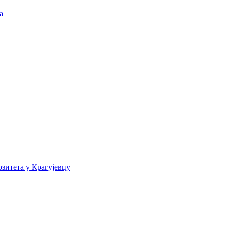
а
зитета у Крагујевцу