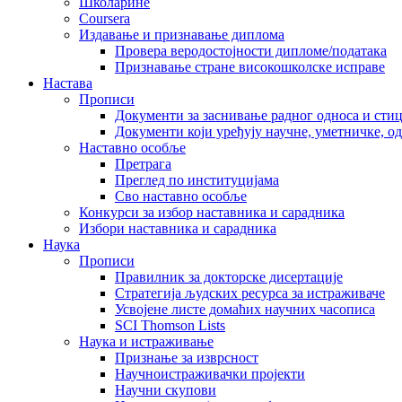
Школарине
Coursera
Издавање и признавање диплома
Провера веродостојности дипломе/података
Признавање стране високошколске исправе
Настава
Прописи
Документи за заснивање радног односа и сти
Документи који уређују научне, уметничке, о
Наставно особље
Претрага
Преглед по институцијама
Сво наставно особље
Конкурси за избор наставника и сарадника
Избори наставника и сарадника
Наука
Прописи
Правилник за докторске дисертације
Стратегија људских ресурса за истраживаче
Усвојене листе домаћих научних часописа
SCI Thomson Lists
Наука и истраживање
Признање за изврсност
Научноистраживачки пројекти
Научни скупови