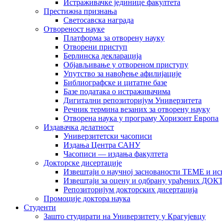
Истраживачке јединице факултета
Престижна признања
Светосавска награда
Отвореност науке
Платформа за отворену науку
Отворени приступ
Берлинска декларација
Објављивање у отвореном приступу
Упутство за навођење афилијације
Библиографске и цитатне базе
Базе података о истраживачима
Дигитални репозиторијум Универзитета
Рeчник термина везаних за отворену науку
Отворена наука у програму Хоризонт Европа
Издавачка делатност
Универзитетски часописи
Издања Центра САНУ
Часописи — издања факултета
Докторске дисертације
Извештаји о научној заснованости ТЕМЕ и ис
Извештаји за оцену и одбрану урађених
Репозиторијум докторских дисертација
Промоције доктора наука
Студенти
Зашто студирати на Универзитету у Крагујевцу