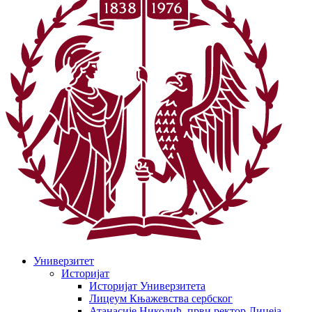
Универзитет
Историјат
Историјат Универзитета
Лицеум Књажевства сербског
Атанасије Николић, први ректор Лицеја