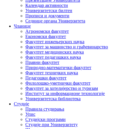
Презентације Универзитета
Календар активности
Универзитетски билтен
Прописи и документи
Седнице органа Универзитета
Чланице
Агрономски факултет
Економски факултет
Факултет инжењерских наука
Факултет за машинство и грађевинарство
Факултет медицинских наука
Факултет педагошких наука
Правни факултет
Природно-математички факултет
Факултет техничких наука
Педагошки факултет
Филолошко-уметнички факултет
Факултет за хотелијерство и туризам
Институт за информационе технологије
Универзитетска библиотека
Студије
Правила студирања
Упис
Студијски програми
Студије при Универзитету