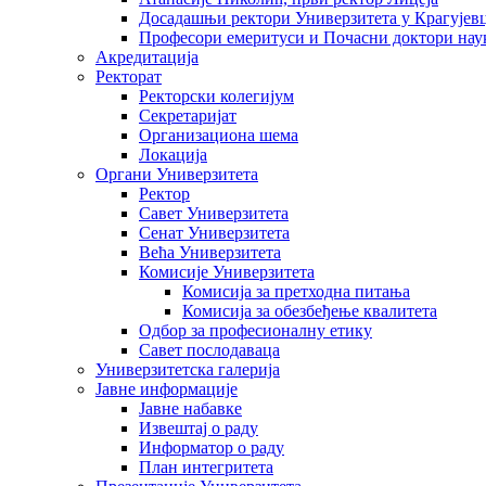
Досадашњи ректори Универзитета у Крагујев
Професори емеритуси и Почасни доктори нау
Акредитација
Ректорат
Ректорски колегијум
Секретаријат
Организациона шема
Локација
Органи Универзитета
Ректор
Савет Универзитета
Сенат Универзитета
Већа Универзитета
Комисије Универзитета
Комисија за претходна питања
Комисија за обезбеђење квалитета
Одбор за професионалну етику
Савет послодаваца
Универзитетска галерија
Јавне информације
Јавне набавке
Извештај о раду
Информатор о раду
План интегритета