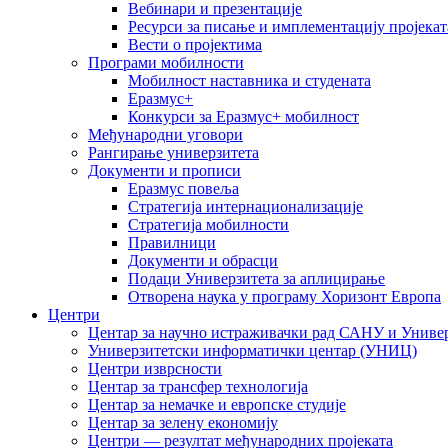
Вебинари и презентације
Ресурси за писање и имплементацију пројекат
Вести о пројектима
Програми мобилности
Мобилност наставника и студената
Еразмус+
Конкурси за Еразмус+ мобилност
Међународни уговори
Рангирање универзитета
Документи и прописи
Еразмус повеља
Стратегија интернационализације
Стратегија мобилности
Правилници
Документи и обрасци
Подаци Универзитета за аплицирање
Отворена наука у програму Хоризонт Европа
Центри
Центар за научно истраживачки рад САНУ и Универ
Универзитетски информатички центар (УНИЦ)
Центри изврсности
Центар за трансфер технологија
Центар за немачке и европске студије
Центар за зелену економију
Центри — резултат међународних пројеката