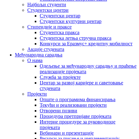
Најбољи студенти
Студентски центри
Студентски центар
Студентски културни центар
Стипендије и праксе
Студентска пракса
Студентска летња стручна пракса
Конкурси за Еразмус+ кредитну мобилност
Акције студената
Међународна сарадња
О нама
Одељење за међународну сарадњу и праћење
реализације пројеката
Служба за пројекте
Центар за развој каријере и саветовање
студената
Пројекти
Опште о програмима финансирања
Текући и реализовани пројекти
Отворени позиви
Процедура претпријаве пројеката
Интерне процедуре за руководиоце
пројеката
Вебинари и презентације
Ресурси за писање и имплементацију