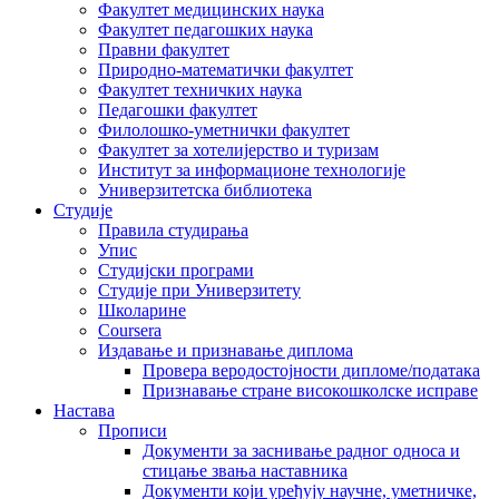
Факултет медицинских наука
Факултет педагошких наука
Правни факултет
Природно-математички факултет
Факултет техничких наука
Педагошки факултет
Филолошко-уметнички факултет
Факултет за хотелијерство и туризам
Институт за информационе технологије
Универзитетска библиотека
Студије
Правила студирања
Упис
Студијски програми
Студије при Универзитету
Школарине
Coursera
Издавање и признавање диплома
Провера веродостојности дипломе/података
Признавање стране високошколске исправе
Настава
Прописи
Документи за заснивање радног односа и
стицање звања наставника
Документи који уређују научне, уметничке,