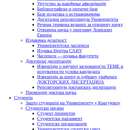
Упутство за навођење афилијације
Библиографске и цитатне базе
Базе података о истраживачима
Дигитални репозиторијум Универзитета
Рeчник термина везаних за отворену науку
Отворена наука у програму Хоризонт
Европа
Издавачка делатност
Универзитетски часописи
Издања Центра САНУ
Часописи — издања факултета
Докторске дисертације
Извештаји о научној заснованости ТЕМЕ и
испуњености услова кандидата
Извештаји за оцену и одбрану урађених
ДОКТОРСКИХ ДИСЕРТАЦИЈА
Репозиторијум докторских дисертација
Промоције доктора наука
Студенти
Зашто студирати на Универзитету у Крагујевцу
Студентски органи
Студент проректор
Студентски парламент
Студентске организације
Универзитетски спортски савез