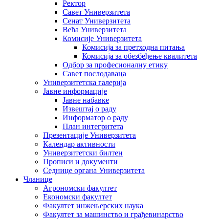
Ректор
Савет Универзитета
Сенат Универзитета
Већа Универзитета
Комисије Универзитета
Комисија за претходна питања
Комисија за обезбеђење квалитета
Одбор за професионалну етику
Савет послодаваца
Универзитетска галерија
Јавне информације
Јавне набавке
Извештај о раду
Информатор о раду
План интегритета
Презентације Универзитета
Календар активности
Универзитетски билтен
Прописи и документи
Седнице органа Универзитета
Чланице
Агрономски факултет
Економски факултет
Факултет инжењерских наука
Факултет за машинство и грађевинарство