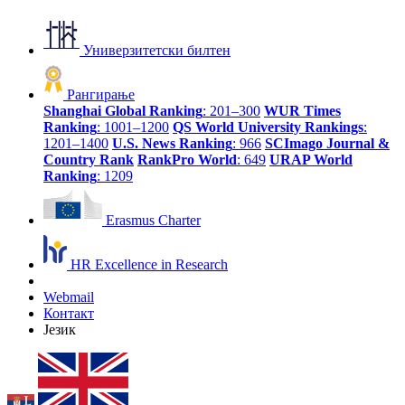
Универзитетски билтен
Рангирање
Shanghai Global Ranking
: 201–300
WUR Times
Ranking
: 1001–1200
QS World University Rankings
:
1201–1400
U.S. News Ranking
: 966
SCImago Journal &
Country Rank
RankPro World
: 649
URAP World
Ranking
: 1209
Erasmus Charter
HR Excellence in Research
Webmail
Контакт
Језик