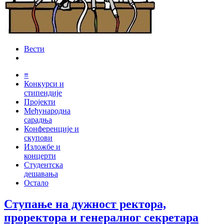
Вести
≡
Конкурси и
стипендије
Пројекти
Међународна
сарадња
Конференције и
скупови
Изложбе и
концерти
Студентска
дешавања
Остало
Ступање на дужност ректора,
проректора и генералног секретара