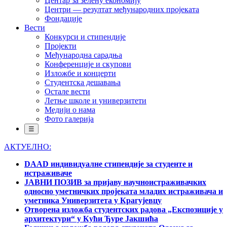
Центар за зелену економију
Центри — резултат међународних пројеката
Фондације
Вести
Конкурси и стипендије
Пројекти
Међународна сарадња
Конференције и скупови
Изложбе и концерти
Студентска дешавања
Остале вести
Летње школе и универзитети
Медији о нама
Фото галерија
☰
АКТУЕЛНО:
DAAD индивидуалне стипендије за студенте и
истраживаче
ЈАВНИ ПОЗИВ за пријаву научноистраживачких
односно уметничких пројеката младих истраживача и
уметника Универзитета у Крагујевцу
Отворена изложба студентских радова „Експозиције у
архитектури“ у Кући Ђуре Јакшића