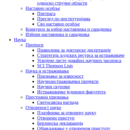
односно стручне области
Наставно особље
Претрага
Преглед по институцијама
Сво наставно особље
Конкурси за избор наставника и сарадника
Избори наставника и сарадника
Наука
Прописи
Правилник за докторске дисертације
Стратегија људских ресурса за истраживаче
Усвојене листе домаћих научних часописа
SCI Thomson Lists
Наука и истраживање
Признање за изврсност
Научноистраживачки пројекти
Научни скупови
Истраживачке јединице факултета
Престижна признања
Светосавска награда
Отвореност науке
Платформа за отворену науку
Отворени приступ
Берлинска декларација
Објављивање у отвореном приступу