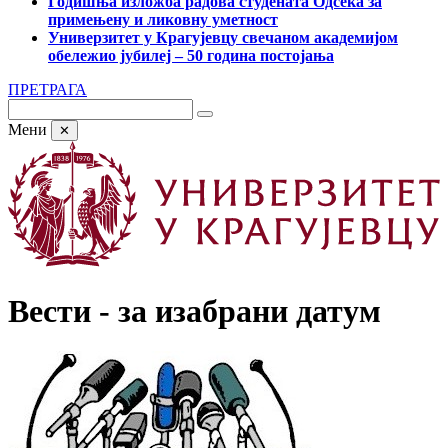
Годишња изложба радова студената Одсека за
примењену и ликовну уметност
Универзитет у Крагујевцу свечаном академијом
обележио јубилеј – 50 година постојања
ПРЕТРАГА
Мени
✕
Вести - за изабрани датум