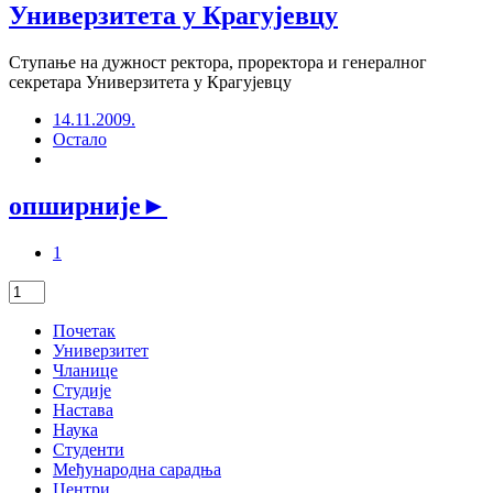
Универзитета у Крагујевцу
Ступање на дужност ректора, проректора и генералног
секретара Универзитета у Крагујевцу
14.11.2009.
Остало
опширније
►
1
Почетак
Универзитет
Чланице
Студије
Настава
Наука
Студенти
Међународна сарадња
Центри