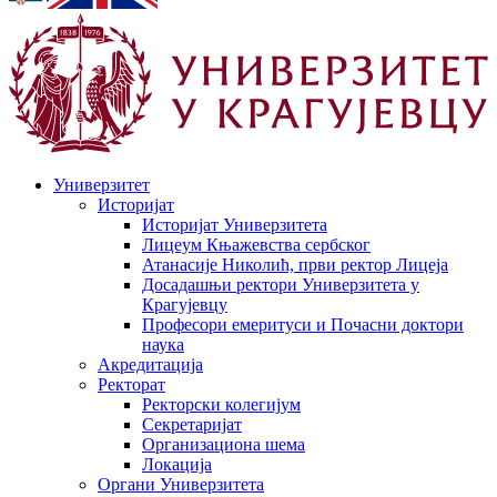
Универзитет
Историјат
Историјат Универзитета
Лицеум Књажевства сербског
Атанасије Николић, први ректор Лицеја
Досадашњи ректори Универзитета у
Крагујевцу
Професори емеритуси и Почасни доктори
наука
Акредитација
Ректорат
Ректорски колегијум
Секретаријат
Организациона шема
Локација
Органи Универзитета