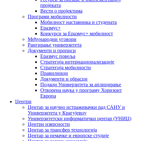
пројеката
Вести о пројектима
Програми мобилности
Мобилност наставника и студената
Еразмус+
Конкурси за Еразмус+ мобилност
Међународни уговори
Рангирање универзитета
Документи и прописи
Еразмус повеља
Стратегија интернационализације
Стратегија мобилности
Правилници
Документи и обрасци
Подаци Универзитета за аплицирање
Отворена наука у програму Хоризонт
Европа
Центри
Центар за научно истраживачки рад САНУ и
Универзитета у Крагујевцу
Универзитетски информатички центар (УНИЦ)
Центри изврсности
Центар за трансфер технологија
Центар за немачке и европске студије