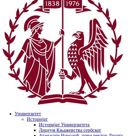
Универзитет
Историјат
Историјат Универзитета
Лицеум Књажевства сербског
Атанасије Николић, први ректор Лицеја