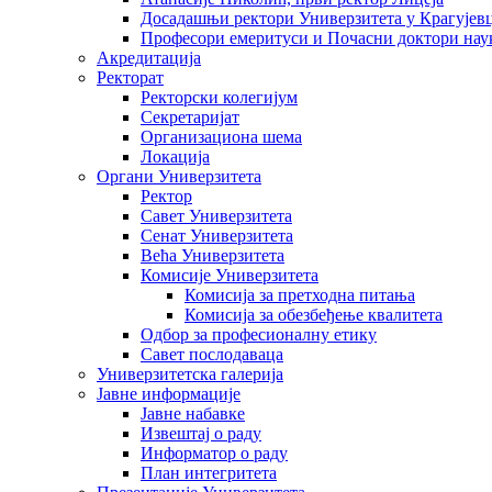
Досадашњи ректори Универзитета у Крагујев
Професори емеритуси и Почасни доктори нау
Акредитација
Ректорат
Ректорски колегијум
Секретаријат
Организациона шема
Локација
Органи Универзитета
Ректор
Савет Универзитета
Сенат Универзитета
Већа Универзитета
Комисије Универзитета
Комисија за претходна питања
Комисија за обезбеђење квалитета
Одбор за професионалну етику
Савет послодаваца
Универзитетска галерија
Јавне информације
Јавне набавке
Извештај о раду
Информатор о раду
План интегритета