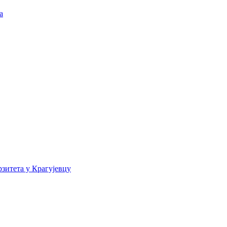
а
зитета у Крагујевцу