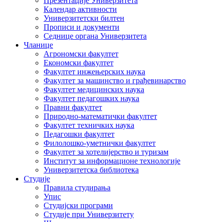
Презентације Универзитета
Календар активности
Универзитетски билтен
Прописи и документи
Седнице органа Универзитета
Чланице
Агрономски факултет
Економски факултет
Факултет инжењерских наука
Факултет за машинство и грађевинарство
Факултет медицинских наука
Факултет педагошких наука
Правни факултет
Природно-математички факултет
Факултет техничких наука
Педагошки факултет
Филолошко-уметнички факултет
Факултет за хотелијерство и туризам
Институт за информационе технологије
Универзитетска библиотека
Студије
Правила студирања
Упис
Студијски програми
Студије при Универзитету