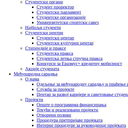
Студентски органи
Студент проректор
Студентски парламент
Студентске организације
Универзитетски спортски савез
Најбољи студенти
Студентски центри
Студентски центар
Студентски културни центар
Стипендије и праксе
Студентска пракса
Студентска летња стручна пракса
Конкурси за Еразмус+ кредитну мобилност
Акције студената
Међународна сарадња
О нама
Одељење за међународну сарадњу и праћење р
Служба за пројекте
Центар за развој каријере и саветовање студен
Пројекти
Опште о програмима финансирања
Текући и реализовани пројекти
Отворени позиви
Процедура претпријаве пројеката
Интерне процедуре за руководиоце пројеката