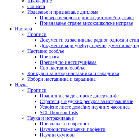
Школарине
Coursera
Издавање и признавање диплома
Провера веродостојности дипломе/података
Признавање стране високошколске исправе
Настава
Прописи
Документи за заснивање радног односа и сти
Документи који уређују научне, уметничке, о
Наставно особље
Претрага
Преглед по институцијама
Сво наставно особље
Конкурси за избор наставника и сарадника
Избори наставника и сарадника
Наука
Прописи
Правилник за докторске дисертације
Стратегија људских ресурса за истраживаче
Усвојене листе домаћих научних часописа
SCI Thomson Lists
Наука и истраживање
Признање за изврсност
Научноистраживачки пројекти
Научни скупови