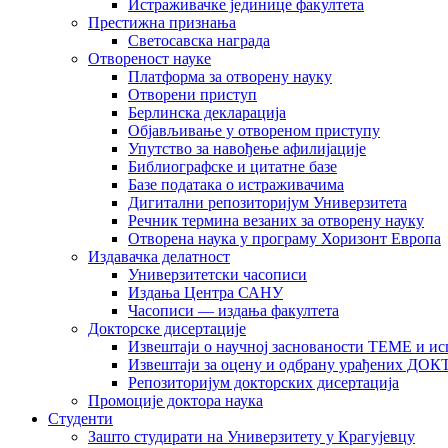
Истраживачке јединице факултета
Престижна признања
Светосавска награда
Отвореност науке
Платформа за отворену науку
Отворени приступ
Берлинска декларација
Објављивање у отвореном приступу
Упутство за навођење афилијације
Библиографске и цитатне базе
Базе података о истраживачима
Дигитални репозиторијум Универзитета
Рeчник термина везаних за отворену науку
Отворена наука у програму Хоризонт Европа
Издавачка делатност
Универзитетски часописи
Издања Центра САНУ
Часописи — издања факултета
Докторске дисертације
Извештаји о научној заснованости ТЕМЕ и ис
Извештаји за оцену и одбрану урађених
Репозиторијум докторских дисертација
Промоције доктора наука
Студенти
Зашто студирати на Универзитету у Крагујевцу