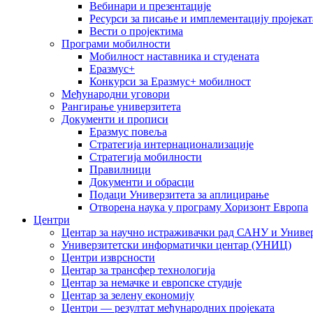
Вебинари и презентације
Ресурси за писање и имплементацију пројекат
Вести о пројектима
Програми мобилности
Мобилност наставника и студената
Еразмус+
Конкурси за Еразмус+ мобилност
Међународни уговори
Рангирање универзитета
Документи и прописи
Еразмус повеља
Стратегија интернационализације
Стратегија мобилности
Правилници
Документи и обрасци
Подаци Универзитета за аплицирање
Отворена наука у програму Хоризонт Европа
Центри
Центар за научно истраживачки рад САНУ и Универ
Универзитетски информатички центар (УНИЦ)
Центри изврсности
Центар за трансфер технологија
Центар за немачке и европске студије
Центар за зелену економију
Центри — резултат међународних пројеката