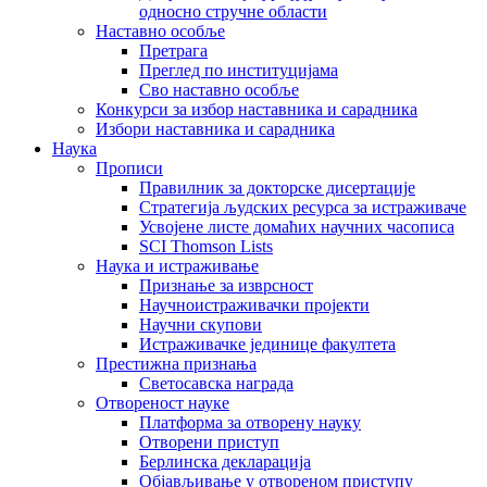
односно стручне области
Наставно особље
Претрага
Преглед по институцијама
Сво наставно особље
Конкурси за избор наставника и сарадника
Избори наставника и сарадника
Наука
Прописи
Правилник за докторске дисертације
Стратегија људских ресурса за истраживаче
Усвојене листе домаћих научних часописа
SCI Thomson Lists
Наука и истраживање
Признање за изврсност
Научноистраживачки пројекти
Научни скупови
Истраживачке јединице факултета
Престижна признања
Светосавска награда
Отвореност науке
Платформа за отворену науку
Отворени приступ
Берлинска декларација
Објављивање у отвореном приступу