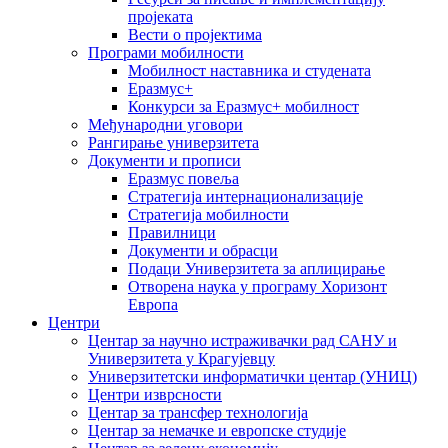
пројеката
Вести о пројектима
Програми мобилности
Мобилност наставника и студената
Еразмус+
Конкурси за Еразмус+ мобилност
Међународни уговори
Рангирање универзитета
Документи и прописи
Еразмус повеља
Стратегија интернационализације
Стратегија мобилности
Правилници
Документи и обрасци
Подаци Универзитета за аплицирање
Отворена наука у програму Хоризонт
Европа
Центри
Центар за научно истраживачки рад САНУ и
Универзитета у Крагујевцу
Универзитетски информатички центар (УНИЦ)
Центри изврсности
Центар за трансфер технологија
Центар за немачке и европске студије