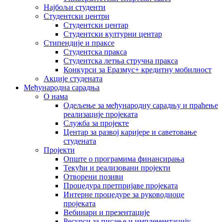
Најбољи студенти
Студентски центри
Студентски центар
Студентски културни центар
Стипендије и праксе
Студентска пракса
Студентска летња стручна пракса
Конкурси за Еразмус+ кредитну мобилност
Акције студената
Међународна сарадња
О нама
Одељење за међународну сарадњу и праћење
реализације пројеката
Служба за пројекте
Центар за развој каријере и саветовање
студената
Пројекти
Опште о програмима финансирања
Текући и реализовани пројекти
Отворени позиви
Процедура претпријаве пројеката
Интерне процедуре за руководиоце
пројеката
Вебинари и презентације
Ресурси за писање и имплементацију