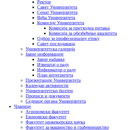
Ректор
Савет Универзитета
Сенат Универзитета
Већа Универзитета
Комисије Универзитета
Комисија за претходна питања
Комисија за обезбеђење квалитета
Одбор за професионалну етику
Савет послодаваца
Универзитетска галерија
Јавне информације
Јавне набавке
Извештај о раду
Информатор о раду
План интегритета
Презентације Универзитета
Календар активности
Универзитетски билтен
Прописи и документи
Седнице органа Универзитета
Чланице
Агрономски факултет
Економски факултет
Факултет инжењерских наука
Факултет за машинство и грађевинарство