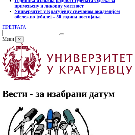
Годишња изложба радова студената Одсека за
примењену и ликовну уметност
Универзитет у Крагујевцу свечаном академијом
обележио јубилеј – 50 година постојања
ПРЕТРАГА
Мени
✕
Вести - за изабрани датум