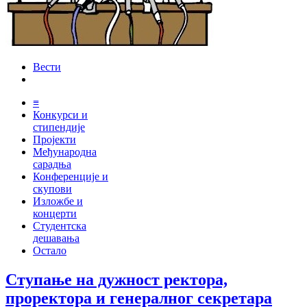
Вести
≡
Конкурси и
стипендије
Пројекти
Међународна
сарадња
Конференције и
скупови
Изложбе и
концерти
Студентска
дешавања
Остало
Ступање на дужност ректора,
проректора и генералног секретара