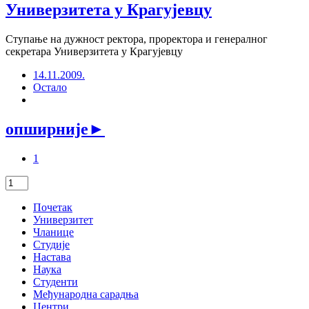
Универзитета у Крагујевцу
Ступање на дужност ректора, проректора и генералног
секретара Универзитета у Крагујевцу
14.11.2009.
Остало
опширније
►
1
Почетак
Универзитет
Чланице
Студије
Настава
Наука
Студенти
Међународна сарадња
Центри