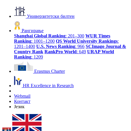
Универзитетски билтен
Рангирање
Shanghai Global Ranking
: 201–300
WUR Times
Ranking
: 1001–1200
QS World University Rankings
:
1201–1400
U.S. News Ranking
: 966
SCImago Journal &
Country Rank
RankPro World
: 649
URAP World
Ranking
: 1209
Erasmus Charter
HR Excellence in Research
Webmail
Контакт
Језик