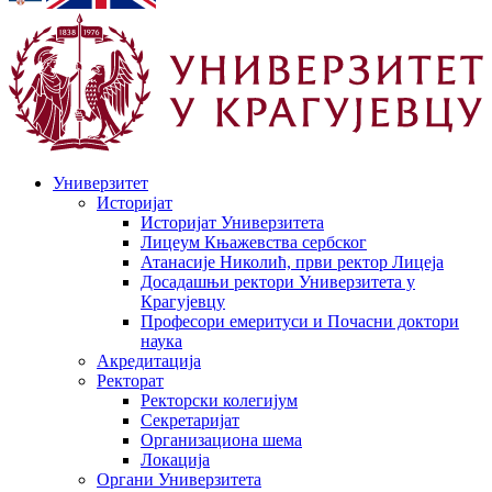
Универзитет
Историјат
Историјат Универзитета
Лицеум Књажевства сербског
Атанасије Николић, први ректор Лицеја
Досадашњи ректори Универзитета у
Крагујевцу
Професори емеритуси и Почасни доктори
наука
Акредитација
Ректорат
Ректорски колегијум
Секретаријат
Организациона шема
Локација
Органи Универзитета