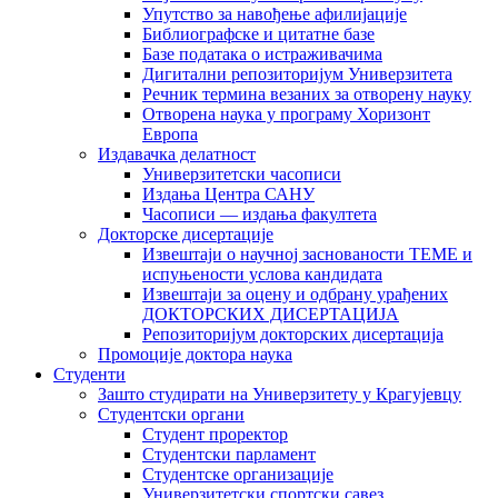
Упутство за навођење афилијације
Библиографске и цитатне базе
Базе података о истраживачима
Дигитални репозиторијум Универзитета
Рeчник термина везаних за отворену науку
Отворена наука у програму Хоризонт
Европа
Издавачка делатност
Универзитетски часописи
Издања Центра САНУ
Часописи — издања факултета
Докторске дисертације
Извештаји о научној заснованости ТЕМЕ и
испуњености услова кандидата
Извештаји за оцену и одбрану урађених
ДОКТОРСКИХ ДИСЕРТАЦИЈА
Репозиторијум докторских дисертација
Промоције доктора наука
Студенти
Зашто студирати на Универзитету у Крагујевцу
Студентски органи
Студент проректор
Студентски парламент
Студентске организације
Универзитетски спортски савез