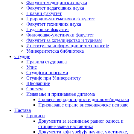
Факултет медицинских наука
Факултет педагошких наука
Правни факултет
Природно-математички факултет
Факултет техничких наука
Педагошки факултет
Филолошко-уметнички факултет
Факултет за хотелијерство и туризам
Институт за информационе технологије
Универзитетска библиотека
Студије
Правила студирања
Упис
Студијски програми
Студије при Универзитету
Школарине
Coursera
Издавање и признавање диплома
Провера веродостојности дипломе/података
Признавање стране високошколске исправе
Настава
Прописи
Документи за заснивање радног односа и
стицање звања наставника
Документи који уређују научне, уметничке,