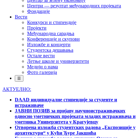
Центар за зелену економију
Центри — резултат међународних пројеката
Фондације
Вести
Конкурси и стипендије
Пројекти
Међународна сарадња
Конференције и скупови
Изложбе и концерти
Студентска дешавања
Остале вести
Летње школе и универзитети
Медији о нама
Фото галерија
☰
АКТУЕЛНО:
DAAD индивидуалне стипендије за студенте и
истраживаче
ЈАВНИ ПОЗИВ за пријаву научноистраживачких
односно уметничких пројеката младих истраживача и
уметника Универзитета у Крагујевцу
Отворена изложба студентских радова „Експозиције у
архитектури“ у Кући Ђуре Јакшића