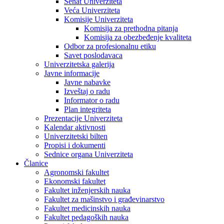
Senat Univerziteta
Veća Univerziteta
Komisije Univerziteta
Komisija za prethodna pitanja
Komisija za obezbeđenje kvaliteta
Odbor za profesionalnu etiku
Savet poslodavaca
Univerzitetska galerija
Javne informacije
Javne nabavke
Izveštaj o radu
Informator o radu
Plan integriteta
Prezentacije Univerziteta
Kalendar aktivnosti
Univerzitetski bilten
Propisi i dokumenti
Sednice organa Univerziteta
Članice
Agronomski fakultet
Ekonomski fakultet
Fakultet inženjerskih nauka
Fakultet za mašinstvo i građevinarstvo
Fakultet medicinskih nauka
Fakultet pedagoških nauka