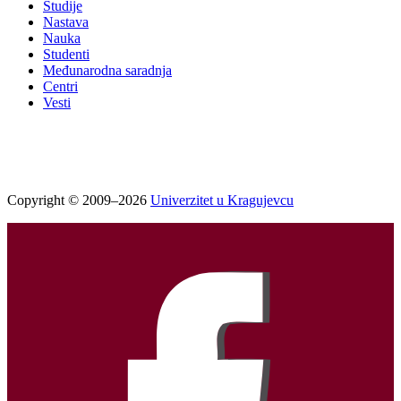
Studije
Nastava
Nauka
Studenti
Međunarodna saradnja
Centri
Vesti
Copyright © 2009–2026
Univerzitet u Kragujevcu