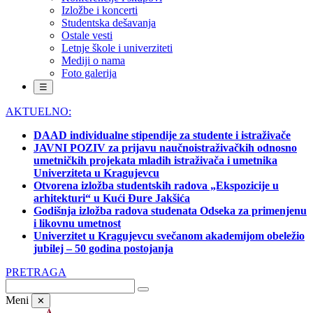
Izložbe i koncerti
Studentska dešavanja
Ostale vesti
Letnje škole i univerziteti
Mediji o nama
Foto galerija
☰
AKTUELNO:
DAAD individualne stipendije za studente i istraživače
JAVNI POZIV za prijavu naučnoistraživačkih odnosno
umetničkih projekata mladih istraživača i umetnika
Univerziteta u Kragujevcu
Otvorena izložba studentskih radova „Ekspozicije u
arhitekturi“ u Kući Đure Jakšića
Godišnja izložba radova studenata Odseka za primenjenu
i likovnu umetnost
Univerzitet u Kragujevcu svečanom akademijom obeležio
jubilej – 50 godina postojanja
PRETRAGA
Meni
✕