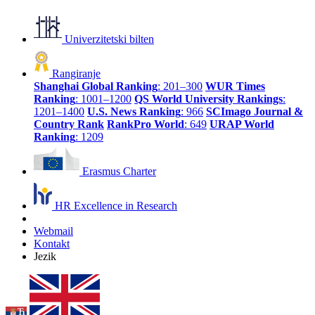
Univerzitetski bilten
Rangiranje
Shanghai Global Ranking
: 201–300
WUR Times
Ranking
: 1001–1200
QS World University Rankings
:
1201–1400
U.S. News Ranking
: 966
SCImago Journal &
Country Rank
RankPro World
: 649
URAP World
Ranking
: 1209
Erasmus Charter
HR Excellence in Research
Webmail
Kontakt
Jezik