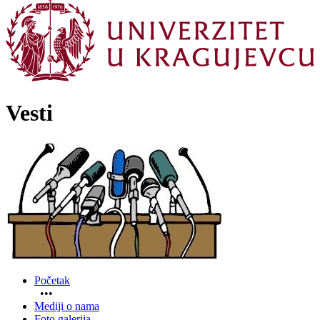
Vesti
Početak
•••
Mediji o nama
Foto galerija