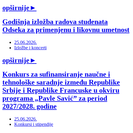
opširnije
►
Godišnja izložba radova studenata
Odseka za primenjenu i likovnu umetnost
25.06.2026.
Izložbe i koncerti
opširnije
►
Konkurs za sufinansiranje naučne i
tehnološke saradnje između Republike
Srbije i Republike Francuske u okviru
programa „Pavle Savićˮ za period
2027/2028. godine
25.06.2026.
Konkursi i stipendije