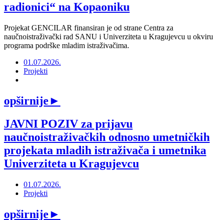
radionici“ na Kopaoniku
Projekat GENCILAR finansiran je od strane Centra za
naučnoistraživački rad SANU i Univerziteta u Kragujevcu u okviru
programa podrške mladim istraživačima.
01.07.2026.
Projekti
opširnije
►
JAVNI POZIV za prijavu
naučnoistraživačkih odnosno umetničkih
projekata mladih istraživača i umetnika
Univerziteta u Kragujevcu
01.07.2026.
Projekti
opširnije
►