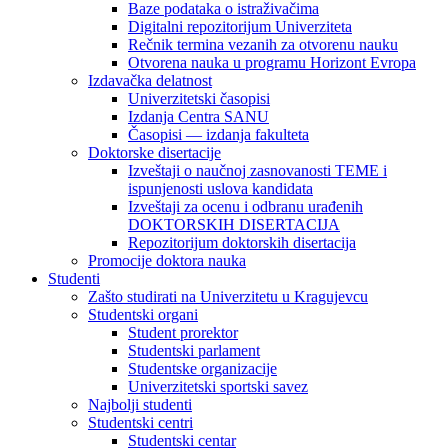
Baze podataka o istraživačima
Digitalni repozitorijum Univerziteta
Rečnik termina vezanih za otvorenu nauku
Otvorena nauka u programu Horizont Evropa
Izdavačka delatnost
Univerzitetski časopisi
Izdanja Centra SANU
Časopisi — izdanja fakulteta
Doktorske disertacije
Izveštaji o naučnoj zasnovanosti TEME i
ispunjenosti uslova kandidata
Izveštaji za ocenu i odbranu urađenih
DOKTORSKIH DISERTACIJA
Repozitorijum doktorskih disertacija
Promocije doktora nauka
Studenti
Zašto studirati na Univerzitetu u Kragujevcu
Studentski organi
Student prorektor
Studentski parlament
Studentske organizacije
Univerzitetski sportski savez
Najbolji studenti
Studentski centri
Studentski centar