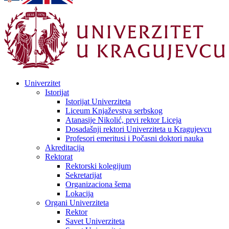
Univerzitet
Istorijat
Istorijat Univerziteta
Liceum Knjaževstva serbskog
Atanasije Nikolić, prvi rektor Liceja
Dosadašnji rektori Univerziteta u Kragujevcu
Profesori emeritusi i Počasni doktori nauka
Akreditacija
Rektorat
Rektorski kolegijum
Sekretarijat
Organizaciona šema
Lokacija
Organi Univerziteta
Rektor
Savet Univerziteta