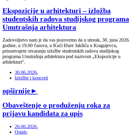
Ekspozicije u arhitekturi – izložba
studentskih radova studijskog programa
Unutrašnja arhitektura
Zadovoljstvo nam je da vas pozovemo da u utorak, 30. juna 2026.
godine, u 19.00 časova, u Kući Đure Jakšića u Kragujevcu,
prisustvujete otvaranju izložbe studentskih radova studijskog
programa Unutrašnja arhitektura pod nazivom „Ekspozicije u
arhitekturi“.
30.06.2026.
Izložbe i koncerti
opširnije
►
Obaveštenje o produženju roka za
prijavu kandidata za upis
26.06.2026.
Ostalo