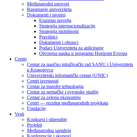
Međunarodni ugovori
Rangiranje univerziteta
Dokumenti i propisi
Erazmus povelja
Strategija internacionalizacije
Strategija mobilnosti
Pravilnici
Dokumenti i obrasci
Podaci Univerziteta za apliciranje
Otvorena nauka u programu Horizont Evropa
Centri
Centar za naučno istraživački rad SANU i Univerziteta
u Kragujevcu
Univerzitetski informatički centar (UNIC)
Centri izvrsnosti
Centar za transfer tehnologija
Centar za nemačke i evropske studije
Centar za zelenu ekonomiju
Centri — rezultat međunarodnih projekata
Fondacije
Vesti
Konkursi i stipendije
Projekti
Međunarodna saradnja
Konferencije i skupovi