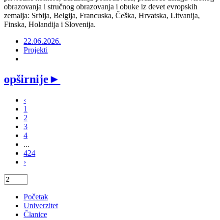
obrazovanja i stručnog obrazovanja i obuke iz devet evropskih
zemalja: Srbija, Belgija, Francuska, Češka, Hrvatska, Litvanija,
Finska, Holandija i Slovenija.
22.06.2026.
Projekti
opširnije
►
‹
1
2
3
4
...
424
›
Početak
Univerzitet
Članice