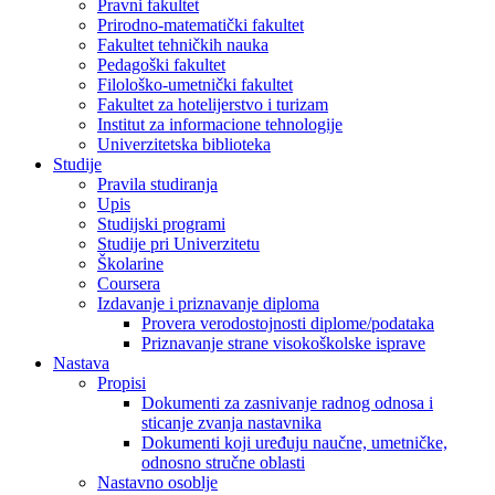
Pravni fakultet
Prirodno-matematički fakultet
Fakultet tehničkih nauka
Pedagoški fakultet
Filološko-umetnički fakultet
Fakultet za hotelijerstvo i turizam
Institut za informacione tehnologije
Univerzitetska biblioteka
Studije
Pravila studiranja
Upis
Studijski programi
Studije pri Univerzitetu
Školarine
Coursera
Izdavanje i priznavanje diploma
Provera verodostojnosti diplome/podataka
Priznavanje strane visokoškolske isprave
Nastava
Propisi
Dokumenti za zasnivanje radnog odnosa i
sticanje zvanja nastavnika
Dokumenti koji uređuju naučne, umetničke,
odnosno stručne oblasti
Nastavno osoblje