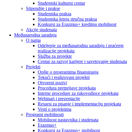
Studentski kulturni centar
Stipendije i prakse
Studentska praksa
Studentska letnja stručna praksa
Konkursi za Erazmus+ kreditnu mobilnost
Akcije studenata
Međunarodna saradnja
O nama
Odeljenje za međunarodnu saradnju i praćenje
realizacije projekata
Služba za projekte
Centar za razvoj karijere i savetovanje studenata
Projekti
Opšte o programima finansiranja
Tekući i realizovani projekti
Otvoreni pozivi
Procedura pretprijave projekata
Interne procedure za rukovodioce projekata
Webinari i prezentacije
Resursi za pisanje i implementaciju projekata
Vesti o projektima
Programi mobilnosti
Mobilnost nastavnika i studenata
Erazmus+
Konkursi za Erazmus+ mobilnost