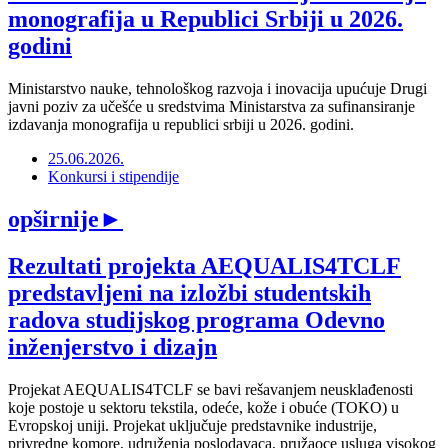
monografija u Republici Srbiji u 2026.
godini
Ministarstvo nauke, tehnološkog razvoja i inovacija upućuje Drugi
javni poziv za učešće u sredstvima Ministarstva za sufinansiranje
izdavanja monografija u republici srbiji u 2026. godini.
25.06.2026.
Konkursi i stipendije
opširnije
►
Rezultati projekta AEQUALIS4TCLF
predstavljeni na izložbi studentskih
radova studijskog programa Odevno
inženjerstvo i dizajn
Projekat AEQUALIS4TCLF se bavi rešavanjem neusklađenosti
koje postoje u sektoru tekstila, odeće, kože i obuće (TOKO) u
Evropskoj uniji. Projekat uključuje predstavnike industrije,
privredne komore, udruženja poslodavaca, pružaoce usluga visokog