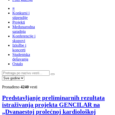
≡
Konkursi i
stipendije
Projekti
Međunarodna
saradnja
Konferencije i
skupovi
Izložbe i
koncerti
Studentska
dešavanja
Ostalo
Pronađeno
4240
vesti
Predstavljanje preliminarnih rezultata
istraživanja projekta GENCILAR na
„Dvanaestoj prolećnoj kardiološkoj