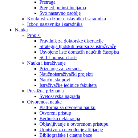
Pretraga
Pregled po institucijama
Svo nastavno osoblje
Konkursi za izbor nastavnika i saradnika
Izbori nastavnika i saradnika
Nauka
Propisi
Pravilnik za doktorske disertacije
Strategija ljudskih resursa za istraživače
Usvojene liste domaćih naučnih časopisa
SCI Thomson Lists
Nauka i istraživanje
Priznanje za izvrsnost
Naučnoistraživački projekti
Naučni skupovi
Istraživačke jedinice fakulteta
Prestižna priznanja
Svetosavska nagrada
Otvorenost nauke
Platforma za otvorenu nauku
Otvoreni pristup
Berlinska deklaracija
Objavljivanje u otvorenom pristupu
Uputstvo za navođenje afilijacije
Bibliografske i citatne baze