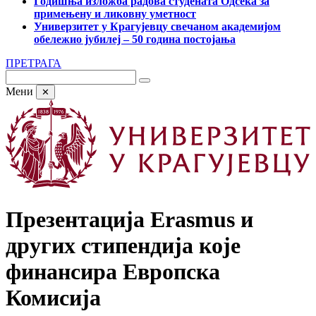
Годишња изложба радова студената Одсека за
примењену и ликовну уметност
Универзитет у Крагујевцу свечаном академијом
обележио јубилеј – 50 година постојања
ПРЕТРАГА
Мени
✕
Презентација Erasmus и
других стипендија које
финансира Европска
Комисија