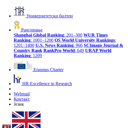
Универзитетски билтен
Рангирање
Shanghai Global Ranking
: 201–300
WUR Times
Ranking
: 1001–1200
QS World University Rankings
:
1201–1400
U.S. News Ranking
: 966
SCImago Journal &
Country Rank
RankPro World
: 649
URAP World
Ranking
: 1209
Erasmus Charter
HR Excellence in Research
Webmail
Контакт
Језик