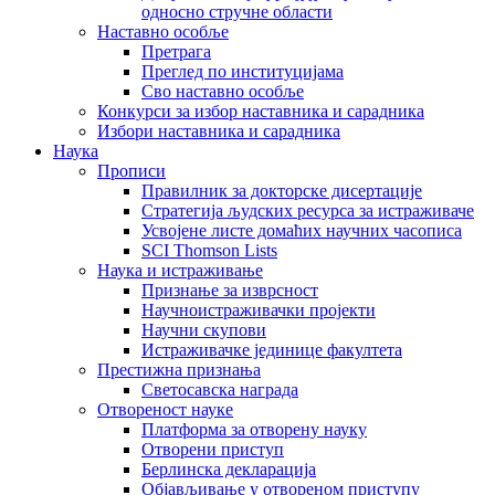
односно стручне области
Наставно особље
Претрага
Преглед по институцијама
Сво наставно особље
Конкурси за избор наставника и сарадника
Избори наставника и сарадника
Наука
Прописи
Правилник за докторске дисертације
Стратегија људских ресурса за истраживаче
Усвојене листе домаћих научних часописа
SCI Thomson Lists
Наука и истраживање
Признање за изврсност
Научноистраживачки пројекти
Научни скупови
Истраживачке јединице факултета
Престижна признања
Светосавска награда
Отвореност науке
Платформа за отворену науку
Отворени приступ
Берлинска декларација
Објављивање у отвореном приступу