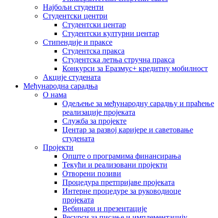
Најбољи студенти
Студентски центри
Студентски центар
Студентски културни центар
Стипендије и праксе
Студентска пракса
Студентска летња стручна пракса
Конкурси за Еразмус+ кредитну мобилност
Акције студената
Међународна сарадња
О нама
Одељење за међународну сарадњу и праћење
реализације пројеката
Служба за пројекте
Центар за развој каријере и саветовање
студената
Пројекти
Опште о програмима финансирања
Текући и реализовани пројекти
Отворени позиви
Процедура претпријаве пројеката
Интерне процедуре за руководиоце
пројеката
Вебинари и презентације
Ресурси за писање и имплементацију