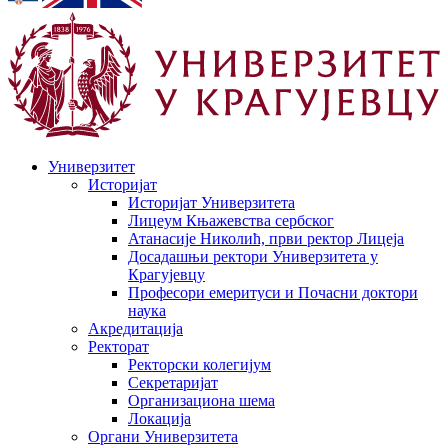
Универзитет
Историјат
Историјат Универзитета
Лицеум Књажевства сербског
Атанасије Николић, први ректор Лицеја
Досадашњи ректори Универзитета у
Крагујевцу
Професори емеритуси и Почасни доктори
наука
Акредитација
Ректорат
Ректорски колегијум
Секретаријат
Организациона шема
Локација
Органи Универзитета