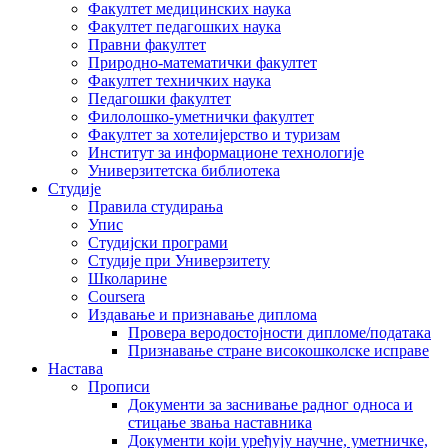
Факултет медицинских наука
Факултет педагошких наука
Правни факултет
Природно-математички факултет
Факултет техничких наука
Педагошки факултет
Филолошко-уметнички факултет
Факултет за хотелијерство и туризам
Институт за информационе технологије
Универзитетска библиотека
Студије
Правила студирања
Упис
Студијски програми
Студије при Универзитету
Школарине
Coursera
Издавање и признавање диплома
Провера веродостојности дипломе/података
Признавање стране високошколске исправе
Настава
Прописи
Документи за заснивање радног односа и
стицање звања наставника
Документи који уређују научне, уметничке,