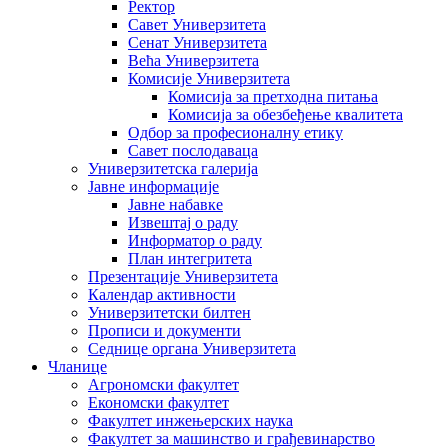
Ректор
Савет Универзитета
Сенат Универзитета
Већа Универзитета
Комисије Универзитета
Комисија за претходна питања
Комисија за обезбеђење квалитета
Одбор за професионалну етику
Савет послодаваца
Универзитетска галерија
Јавне информације
Јавне набавке
Извештај о раду
Информатор о раду
План интегритета
Презентације Универзитета
Календар активности
Универзитетски билтен
Прописи и документи
Седнице органа Универзитета
Чланице
Агрономски факултет
Економски факултет
Факултет инжењерских наука
Факултет за машинство и грађевинарство