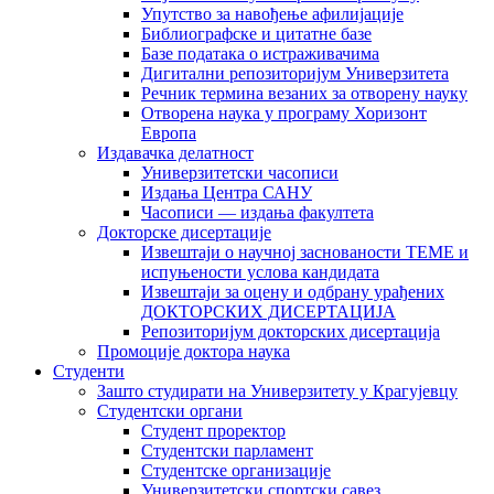
Упутство за навођење афилијације
Библиографске и цитатне базе
Базе података о истраживачима
Дигитални репозиторијум Универзитета
Рeчник термина везаних за отворену науку
Отворена наука у програму Хоризонт
Европа
Издавачка делатност
Универзитетски часописи
Издања Центра САНУ
Часописи — издања факултета
Докторске дисертације
Извештаји о научној заснованости ТЕМЕ и
испуњености услова кандидата
Извештаји за оцену и одбрану урађених
ДОКТОРСКИХ ДИСЕРТАЦИЈА
Репозиторијум докторских дисертација
Промоције доктора наука
Студенти
Зашто студирати на Универзитету у Крагујевцу
Студентски органи
Студент проректор
Студентски парламент
Студентске организације
Универзитетски спортски савез