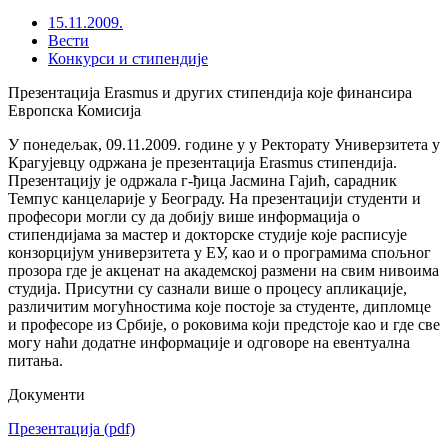
15.11.2009.
Вести
Конкурси и стипендије
Презентација Erasmus и других стипендија које финансира
Европска Комисија
У понедељак, 09.11.2009. године у у Ректорату Универзитета у
Крагујевцу одржана је презентација Erasmus стипендија.
Презентацију је одржала г-ђица Јасмина Гајић, сарадник
Темпус канцеларије у Београду. На презентацији студенти и
професори могли су да добију више информација о
стипендијама за мастер и докторске студије које расписује
конзорцијум универзитета у ЕУ, као и о програмима спољног
прозора где је акценат на академској размени на свим нивоима
студија. Присутни су сазнали више о процесу апликације,
различитим могућностима које постоје за студенте, дипломце
и професоре из Србије, о роковима који предстоје као и где све
могу наћи додатне информације и одговоре на евентуална
питања.
Документи
Презентација
(pdf)