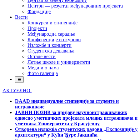
Центар за зелену економију
Центри — резултат међународних пројеката
Фондације
Вести
Конкурси и стипендије
Пројекти
Међународна сарадња
Конференције и скупови
Изложбе и концерти
Студентска дешавања
Остале вести
Летње школе и универзитети
Медији о нама
Фото галерија
☰
АКТУЕЛНО:
DAAD индивидуалне стипендије за студенте и
истраживаче
ЈАВНИ ПОЗИВ за пријаву научноистраживачких
односно уметничких пројеката младих истраживача и
уметника Универзитета у Крагујевцу
Отворена изложба студентских радова „Експозиције у
архитектури“ у Кући Ђуре Јакшића