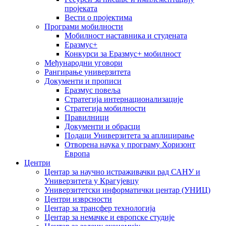
пројеката
Вести о пројектима
Програми мобилности
Мобилност наставника и студената
Еразмус+
Конкурси за Еразмус+ мобилност
Међународни уговори
Рангирање универзитета
Документи и прописи
Еразмус повеља
Стратегија интернационализације
Стратегија мобилности
Правилници
Документи и обрасци
Подаци Универзитета за аплицирање
Отворена наука у програму Хоризонт
Европа
Центри
Центар за научно истраживачки рад САНУ и
Универзитета у Крагујевцу
Универзитетски информатички центар (УНИЦ)
Центри изврсности
Центар за трансфер технологија
Центар за немачке и европске студије