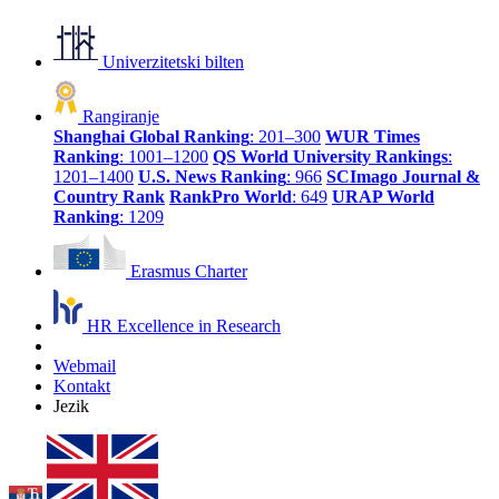
Univerzitetski bilten
Rangiranje
Shanghai Global Ranking
: 201–300
WUR Times
Ranking
: 1001–1200
QS World University Rankings
:
1201–1400
U.S. News Ranking
: 966
SCImago Journal &
Country Rank
RankPro World
: 649
URAP World
Ranking
: 1209
Erasmus Charter
HR Excellence in Research
Webmail
Kontakt
Jezik