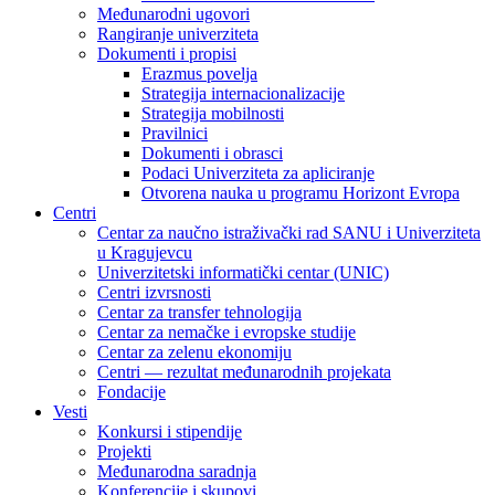
Međunarodni ugovori
Rangiranje univerziteta
Dokumenti i propisi
Erazmus povelja
Strategija internacionalizacije
Strategija mobilnosti
Pravilnici
Dokumenti i obrasci
Podaci Univerziteta za apliciranje
Otvorena nauka u programu Horizont Evropa
Centri
Centar za naučno istraživački rad SANU i Univerziteta
u Kragujevcu
Univerzitetski informatički centar (UNIC)
Centri izvrsnosti
Centar za transfer tehnologija
Centar za nemačke i evropske studije
Centar za zelenu ekonomiju
Centri — rezultat međunarodnih projekata
Fondacije
Vesti
Konkursi i stipendije
Projekti
Međunarodna saradnja
Konferencije i skupovi