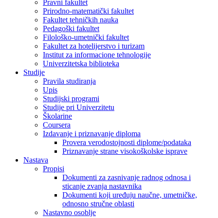
Pravni fakultet
Prirodno-matematički fakultet
Fakultet tehničkih nauka
Pedagoški fakultet
Filološko-umetnički fakultet
Fakultet za hotelijerstvo i turizam
Institut za informacione tehnologije
Univerzitetska biblioteka
Studije
Pravila studiranja
Upis
Studijski programi
Studije pri Univerzitetu
Školarine
Coursera
Izdavanje i priznavanje diploma
Provera verodostojnosti diplome/podataka
Priznavanje strane visokoškolske isprave
Nastava
Propisi
Dokumenti za zasnivanje radnog odnosa i
sticanje zvanja nastavnika
Dokumenti koji uređuju naučne, umetničke,
odnosno stručne oblasti
Nastavno osoblje