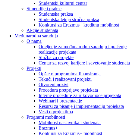
Studentski kulturni centar
Stipendije i prakse
Studentska praksa
Studentska letnja stručna praksa
Konkursi za Erazmus+ kreditnu mobilnost
Akcije studenata
Međunarodna saradnja
O nama
Odeljenje za međunarodnu saradnju i praćenje
realizacije projekata
Služba za projekte
Centar za razvoj karijere i savetovanje studenata
Projekti
Opšte o programima finansiranja
Tekući i realizovani projekti
Otvoreni pozivi
Procedura pretprijave projekata
Interne procedure za rukovodioce projekata
Webinari i prezentacije
Resursi za pisanje i implementaciju projekata
Vesti o projektima
Programi mobilnosti
Mobilnost nastavnika i studenata
Erazmus+
Konkursi za Erazmus+ mobilnost