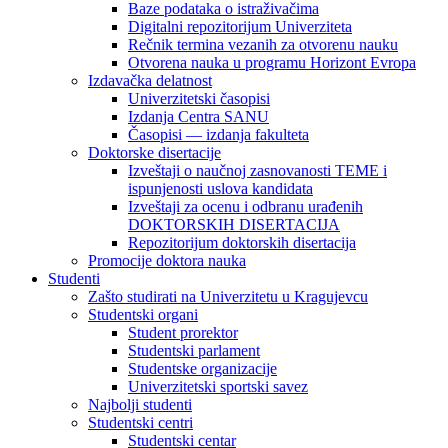
Baze podataka o istraživačima
Digitalni repozitorijum Univerziteta
Rečnik termina vezanih za otvorenu nauku
Otvorena nauka u programu Horizont Evropa
Izdavačka delatnost
Univerzitetski časopisi
Izdanja Centra SANU
Časopisi — izdanja fakulteta
Doktorske disertacije
Izveštaji o naučnoj zasnovanosti TEME i
ispunjenosti uslova kandidata
Izveštaji za ocenu i odbranu urađenih
DOKTORSKIH DISERTACIJA
Repozitorijum doktorskih disertacija
Promocije doktora nauka
Studenti
Zašto studirati na Univerzitetu u Kragujevcu
Studentski organi
Student prorektor
Studentski parlament
Studentske organizacije
Univerzitetski sportski savez
Najbolji studenti
Studentski centri
Studentski centar