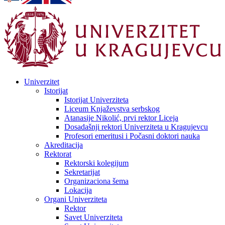
Univerzitet
Istorijat
Istorijat Univerziteta
Liceum Knjaževstva serbskog
Atanasije Nikolić, prvi rektor Liceja
Dosadašnji rektori Univerziteta u Kragujevcu
Profesori emeritusi i Počasni doktori nauka
Akreditacija
Rektorat
Rektorski kolegijum
Sekretarijat
Organizaciona šema
Lokacija
Organi Univerziteta
Rektor
Savet Univerziteta