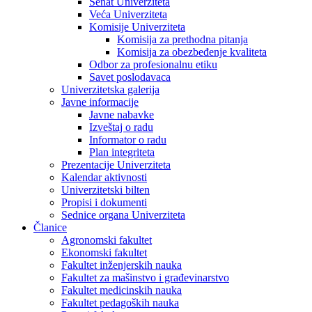
Senat Univerziteta
Veća Univerziteta
Komisije Univerziteta
Komisija za prethodna pitanja
Komisija za obezbeđenje kvaliteta
Odbor za profesionalnu etiku
Savet poslodavaca
Univerzitetska galerija
Javne informacije
Javne nabavke
Izveštaj o radu
Informator o radu
Plan integriteta
Prezentacije Univerziteta
Kalendar aktivnosti
Univerzitetski bilten
Propisi i dokumenti
Sednice organa Univerziteta
Članice
Agronomski fakultet
Ekonomski fakultet
Fakultet inženjerskih nauka
Fakultet za mašinstvo i građevinarstvo
Fakultet medicinskih nauka
Fakultet pedagoških nauka