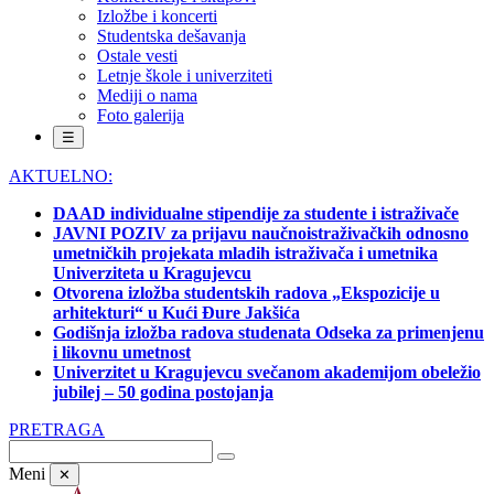
Izložbe i koncerti
Studentska dešavanja
Ostale vesti
Letnje škole i univerziteti
Mediji o nama
Foto galerija
☰
AKTUELNO:
DAAD individualne stipendije za studente i istraživače
JAVNI POZIV za prijavu naučnoistraživačkih odnosno
umetničkih projekata mladih istraživača i umetnika
Univerziteta u Kragujevcu
Otvorena izložba studentskih radova „Ekspozicije u
arhitekturi“ u Kući Đure Jakšića
Godišnja izložba radova studenata Odseka za primenjenu
i likovnu umetnost
Univerzitet u Kragujevcu svečanom akademijom obeležio
jubilej – 50 godina postojanja
PRETRAGA
Meni
✕