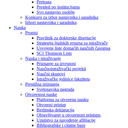
Pretraga
Pregled po institucijama
Svo nastavno osoblje
Konkursi za izbor nastavnika i saradnika
Izbori nastavnika i saradnika
Nauka
Propisi
Pravilnik za doktorske disertacije
Strategija ljudskih resursa za istraživače
Usvojene liste domaćih naučnih časopisa
SCI Thomson Lists
Nauka i istraživanje
Priznanje za izvrsnost
Naučnoistraživački projekti
Naučni skupovi
Istraživačke jedinice fakulteta
Prestižna priznanja
Svetosavska nagrada
Otvorenost nauke
Platforma za otvorenu nauku
Otvoreni pristup
Berlinska deklaracija
Objavljivanje u otvorenom pristupu
Uputstvo za navođenje afilijacije
Bibliografske i citatne baze