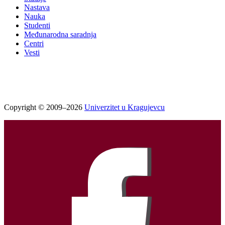
Nastava
Nauka
Studenti
Međunarodna saradnja
Centri
Vesti
Copyright © 2009–2026
Univerzitet u Kragujevcu