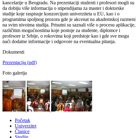
kancelarije u Beogradu. Na prezentaciji studenti i profesori mogli su
da dobiju više informacija o stipendijama za master i doktorske
studije koje raspisuje konzorcijum univerziteta u EU, kao i o
programima spoljnog prozora gde je akcenat na akademskoj razmeni
na svim nivoima studija. Prisutni su saznali više o procesu aplikacije,
različitim mogućnostima koje postoje za studente, diplomce i
profesore iz Srbije, o rokovima koji predstoje kao i gde sve mogu
naći dodatne informacije i odgovore na eventualna pitanja.
Dokumenti
Prezentacija
(pdf)
Foto galerija
Početak
Univerzitet
Članice
Studije