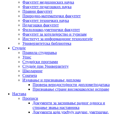
Факултет медицинских наука
Факултет педагошких наука
Правни факултет
Природно-математички факултет
Факултет техничких наука
Педагошки факултет
Филолошко-уметнички факултет
Факултет за хотелијерство и туризам
Институт за информационе технологије
Универзитетска библиотека
Студије
Правила студирања
Упис
Студијски програми
Студије при Универзитету
Школарине
Coursera
Издавање и признавање диплома
Провера веродостојности дипломе/података
Признавање стране високошколске исправе
Настава
Прописи
Документи за заснивање радног односа и
стицање звања наставника
Документи који уређују научне, уметничке,