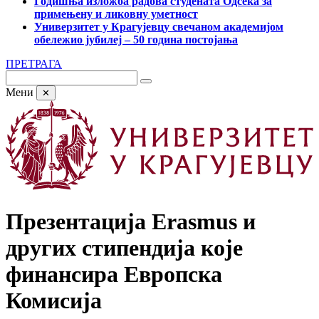
Годишња изложба радова студената Одсека за
примењену и ликовну уметност
Универзитет у Крагујевцу свечаном академијом
обележио јубилеј – 50 година постојања
ПРЕТРАГА
Мени
✕
Презентација Erasmus и
других стипендија које
финансира Европска
Комисија