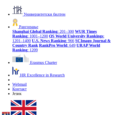
Универзитетски билтен
Рангирање
Shanghai Global Ranking
: 201–300
WUR Times
Ranking
: 1001–1200
QS World University Rankings
:
1201–1400
U.S. News Ranking
: 966
SCImago Journal &
Country Rank
RankPro World
: 649
URAP World
Ranking
: 1209
Erasmus Charter
HR Excellence in Research
Webmail
Контакт
Језик