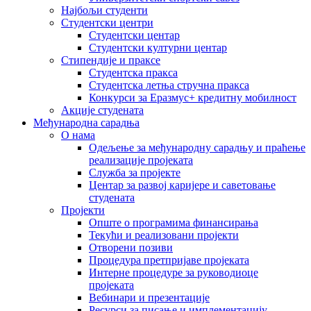
Најбољи студенти
Студентски центри
Студентски центар
Студентски културни центар
Стипендије и праксе
Студентска пракса
Студентска летња стручна пракса
Конкурси за Еразмус+ кредитну мобилност
Акције студената
Међународна сарадња
О нама
Одељење за међународну сарадњу и праћење
реализације пројеката
Служба за пројекте
Центар за развој каријере и саветовање
студената
Пројекти
Опште о програмима финансирања
Текући и реализовани пројекти
Отворени позиви
Процедура претпријаве пројеката
Интерне процедуре за руководиоце
пројеката
Вебинари и презентације
Ресурси за писање и имплементацију