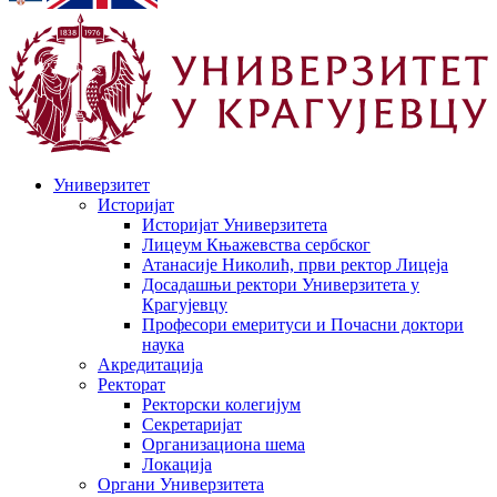
Универзитет
Историјат
Историјат Универзитета
Лицеум Књажевства сербског
Атанасије Николић, први ректор Лицеја
Досадашњи ректори Универзитета у
Крагујевцу
Професори емеритуси и Почасни доктори
наука
Акредитација
Ректорат
Ректорски колегијум
Секретаријат
Организациона шема
Локација
Органи Универзитета