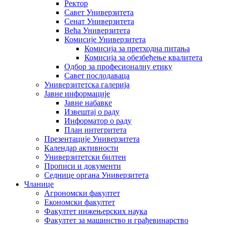
Ректор
Савет Универзитета
Сенат Универзитета
Већа Универзитета
Комисије Универзитета
Комисија за претходна питања
Комисија за обезбеђење квалитета
Одбор за професионалну етику
Савет послодаваца
Универзитетска галерија
Јавне информације
Јавне набавке
Извештај о раду
Информатор о раду
План интегритета
Презентације Универзитета
Календар активности
Универзитетски билтен
Прописи и документи
Седнице органа Универзитета
Чланице
Агрономски факултет
Економски факултет
Факултет инжењерских наука
Факултет за машинство и грађевинарство