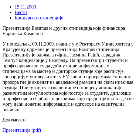
15.11.2009.
Вести
Конкурси и стипендије
Презентација Erasmus и других стипендија које финансира
Европска Комисија
У понедељак, 09.11.2009. године у у Ректорату Универзитета у
Крагујевцу одржана је презентација Erasmus стипендија.
Презентацију је одржала г-ђица Јасмина Гајић, сарадник
Темпус канцеларије у Београду. На презентацији студенти и
професори могли су да добију више информација о
стипендијама за мастер и докторске студије које расписује
конзорцијум универзитета у ЕУ, као и о програмима спољног
прозора где је акценат на академској размени на свим нивоима
студија. Присутни су сазнали више о процесу апликације,
различитим могућностима које постоје за студенте, дипломце
и професоре из Србије, о роковима који предстоје као и где све
могу наћи додатне информације и одговоре на евентуална
питања.
Документи
Презентација
(pdf)