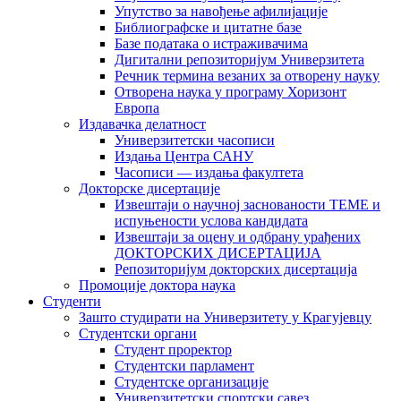
Упутство за навођење афилијације
Библиографске и цитатне базе
Базе података о истраживачима
Дигитални репозиторијум Универзитета
Рeчник термина везаних за отворену науку
Отворена наука у програму Хоризонт
Европа
Издавачка делатност
Универзитетски часописи
Издања Центра САНУ
Часописи — издања факултета
Докторске дисертације
Извештаји о научној заснованости ТЕМЕ и
испуњености услова кандидата
Извештаји за оцену и одбрану урађених
ДОКТОРСКИХ ДИСЕРТАЦИЈА
Репозиторијум докторских дисертација
Промоције доктора наука
Студенти
Зашто студирати на Универзитету у Крагујевцу
Студентски органи
Студент проректор
Студентски парламент
Студентске организације
Универзитетски спортски савез