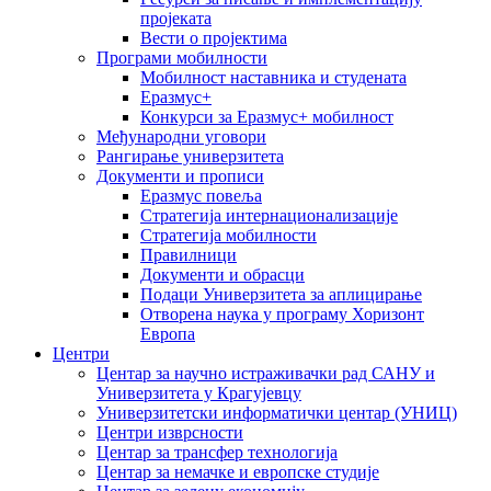
пројеката
Вести о пројектима
Програми мобилности
Мобилност наставника и студената
Еразмус+
Конкурси за Еразмус+ мобилност
Међународни уговори
Рангирање универзитета
Документи и прописи
Еразмус повеља
Стратегија интернационализације
Стратегија мобилности
Правилници
Документи и обрасци
Подаци Универзитета за аплицирање
Отворена наука у програму Хоризонт
Европа
Центри
Центар за научно истраживачки рад САНУ и
Универзитета у Крагујевцу
Универзитетски информатички центар (УНИЦ)
Центри изврсности
Центар за трансфер технологија
Центар за немачке и европске студије