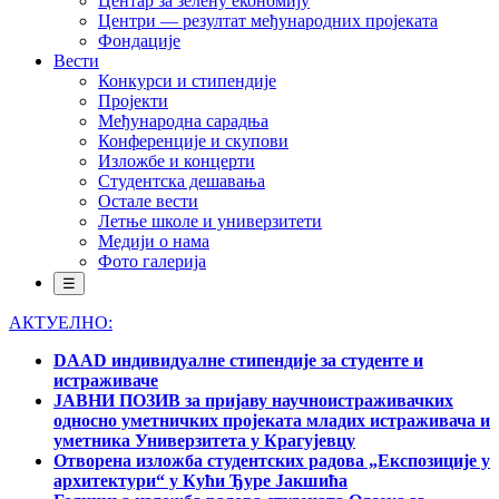
Центар за зелену економију
Центри — резултат међународних пројеката
Фондације
Вести
Конкурси и стипендије
Пројекти
Међународна сарадња
Конференције и скупови
Изложбе и концерти
Студентска дешавања
Остале вести
Летње школе и универзитети
Медији о нама
Фото галерија
☰
АКТУЕЛНО:
DAAD индивидуалне стипендије за студенте и
истраживаче
ЈАВНИ ПОЗИВ за пријаву научноистраживачких
односно уметничких пројеката младих истраживача и
уметника Универзитета у Крагујевцу
Отворена изложба студентских радова „Експозиције у
архитектури“ у Кући Ђуре Јакшића