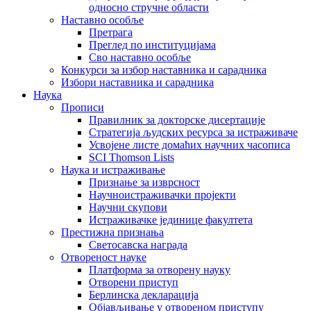
односно стручне области
Наставно особље
Претрага
Преглед по институцијама
Сво наставно особље
Конкурси за избор наставника и сарадника
Избори наставника и сарадника
Наука
Прописи
Правилник за докторске дисертације
Стратегија људских ресурса за истраживаче
Усвојене листе домаћих научних часописа
SCI Thomson Lists
Наука и истраживање
Признање за изврсност
Научноистраживачки пројекти
Научни скупови
Истраживачке јединице факултета
Престижна признања
Светосавска награда
Отвореност науке
Платформа за отворену науку
Отворени приступ
Берлинска декларација
Објављивање у отвореном приступу