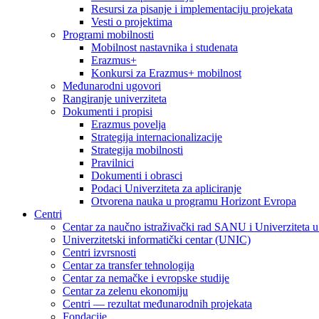
Resursi za pisanje i implementaciju projekata
Vesti o projektima
Programi mobilnosti
Mobilnost nastavnika i studenata
Erazmus+
Konkursi za Erazmus+ mobilnost
Međunarodni ugovori
Rangiranje univerziteta
Dokumenti i propisi
Erazmus povelja
Strategija internacionalizacije
Strategija mobilnosti
Pravilnici
Dokumenti i obrasci
Podaci Univerziteta za apliciranje
Otvorena nauka u programu Horizont Evropa
Centri
Centar za naučno istraživački rad SANU i Univerziteta 
Univerzitetski informatički centar (UNIC)
Centri izvrsnosti
Centar za transfer tehnologija
Centar za nemačke i evropske studije
Centar za zelenu ekonomiju
Centri — rezultat međunarodnih projekata
Fondacije