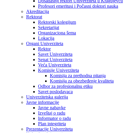
Dosadašnji rektori Univerziteta u Kragujevcu
Profesori emeritusi i Počasni doktori nauka
Akreditacija
Rektorat
Rektorski kolegijum
Sekretarijat
Organizaciona šema
Lokacija
Organi Univerziteta
Rektor
Savet Univerziteta
Senat Univerziteta
Veća Univerziteta
Komisije Univerziteta
Komisija za prethodna pitanja
Komisija za obezbeđenje kvaliteta
Odbor za profesionalnu etiku
Savet poslodavaca
Univerzitetska galerija
Javne informacije
Javne nabavke
Izveštaj o radu
Informator o radu
Plan integriteta
Prezentacije Univerziteta