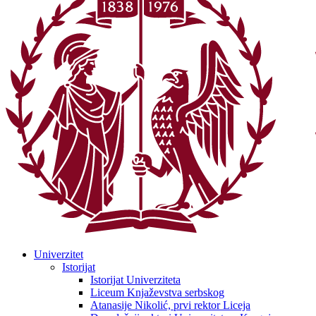
Univerzitet
Istorijat
Istorijat Univerziteta
Liceum Knjaževstva serbskog
Atanasije Nikolić, prvi rektor Liceja