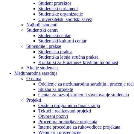
Student prorektor
Studentski parlament
Studentske organizacije
Univerzitetski sportski savez
Najbolji studenti
Studentski centri
Studentski centar
Studentski kulturni centar
Stipendije i prakse
Studentska praksa
Studentska letnja stručna praksa
Konkursi za Erazmus+ kreditnu mobilnost
Akcije studenata
Međunarodna saradnja
O nama
Odeljenje za međunarodnu saradnju i praćenje reali
Služba za projekte
Centar za razvoj karijere i savetovanje studenata
Projekti
Opšte o programima finansiranja
Tekući i realizovani projekti
Otvoreni pozivi
Procedura pretprijave projekata
Interne procedure za rukovodioce projekata
Webinari i prezentacije