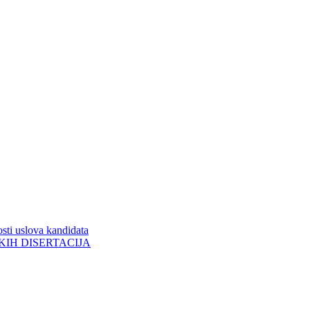
sti uslova kandidata
ORSKIH DISERTACIJA