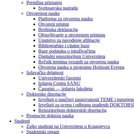
Prestižna priznanja
Svetosavska nagrada
Otvorenost nauke
Platforma za otvorenu nauku
Otvoreni pristup
Berlinska deklaracija
Objavljivanje u otvorenom pristupu
Uputstvo za navođenje afilijacije
Bibliografske i citatne baze
Baze podataka o istraživačima
Digitalni repozitorijum Univerziteta
Rečnik termina vezanih za otvorenu nauku
Otvorena nauka u programu Horizont Evropa
Izdavačka delatnost
Univerzitetski časopisi
Izdanja Centra SANU
Časopisi — izdanja fakulteta
Doktorske disertacije
Izveštaji o naučnoj zasnovanosti TEME i ispunjeno
Izveštaji za ocenu i odbranu urađenih DOKT
Repozitorijum doktorskih disertacija
Promocije doktora nauka
Studenti
Zašto studirati na Univerzitetu u Kragujevcu
Studentski organi