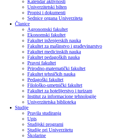
Kalendar aktivnosti
Univerzitetski bilten
Propisi i dokumenti
Sednice organa Univerziteta
Članice
Agronomski fakultet
Ekonomski fakultet
Fakultet inženjerskih nauka
Fakultet za mašinstvo i građevinarstvo
Fakultet medicinskih nauka
Fakultet pedagoških nauka
Pravni fakultet
Prirodno-matematički fakultet
Fakultet tehničkih nauka
Pedagoški fakultet
Filološko-umetnički fakultet
Fakultet za hotelijerstvo i turizam
Institut za informacione tehnologije
Univerzitetska biblioteka
Studije
Pravila studiranja
Upis
Studijski programi
Studije pri Univerzitetu
Školarine