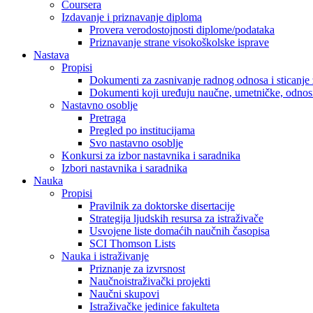
Coursera
Izdavanje i priznavanje diploma
Provera verodostojnosti diplome/podataka
Priznavanje strane visokoškolske isprave
Nastava
Propisi
Dokumenti za zasnivanje radnog odnosa i sticanje 
Dokumenti koji uređuju naučne, umetničke, odnosn
Nastavno osoblje
Pretraga
Pregled po institucijama
Svo nastavno osoblje
Konkursi za izbor nastavnika i saradnika
Izbori nastavnika i saradnika
Nauka
Propisi
Pravilnik za doktorske disertacije
Strategija ljudskih resursa za istraživače
Usvojene liste domaćih naučnih časopisa
SCI Thomson Lists
Nauka i istraživanje
Priznanje za izvrsnost
Naučnoistraživački projekti
Naučni skupovi
Istraživačke jedinice fakulteta