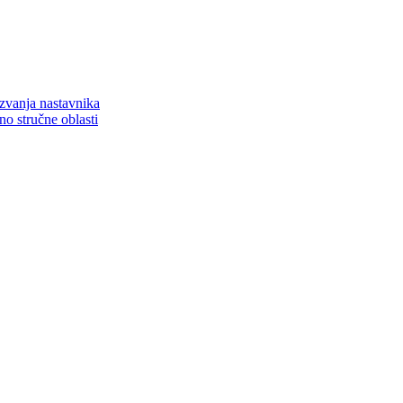
zvanja nastavnika
o stručne oblasti