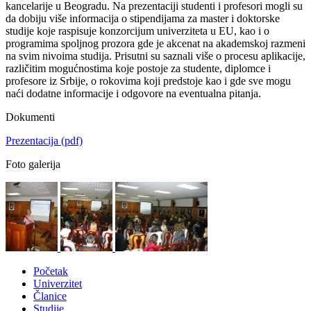
kancelarije u Beogradu. Na prezentaciji studenti i profesori mogli su
da dobiju više informacija o stipendijama za master i doktorske
studije koje raspisuje konzorcijum univerziteta u EU, kao i o
programima spoljnog prozora gde je akcenat na akademskoj razmeni
na svim nivoima studija. Prisutni su saznali više o procesu aplikacije,
različitim mogućnostima koje postoje za studente, diplomce i
profesore iz Srbije, o rokovima koji predstoje kao i gde sve mogu
naći dodatne informacije i odgovore na eventualna pitanja.
Dokumenti
Prezentacija
(pdf)
Foto galerija
Početak
Univerzitet
Članice
Studije