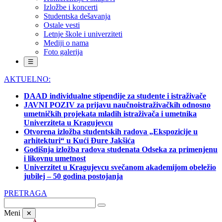
Izložbe i koncerti
Studentska dešavanja
Ostale vesti
Letnje škole i univerziteti
Mediji o nama
Foto galerija
☰
AKTUELNO:
DAAD individualne stipendije za studente i istraživače
JAVNI POZIV za prijavu naučnoistraživačkih odnosno
umetničkih projekata mladih istraživača i umetnika
Univerziteta u Kragujevcu
Otvorena izložba studentskih radova „Ekspozicije u
arhitekturi“ u Kući Đure Jakšića
Godišnja izložba radova studenata Odseka za primenjenu
i likovnu umetnost
Univerzitet u Kragujevcu svečanom akademijom obeležio
jubilej – 50 godina postojanja
PRETRAGA
Meni
✕