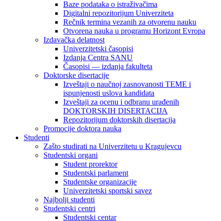
Baze podataka o istraživačima
Digitalni repozitorijum Univerziteta
Rečnik termina vezanih za otvorenu nauku
Otvorena nauka u programu Horizont Evropa
Izdavačka delatnost
Univerzitetski časopisi
Izdanja Centra SANU
Časopisi — izdanja fakulteta
Doktorske disertacije
Izveštaji o naučnoj zasnovanosti TEME i
ispunjenosti uslova kandidata
Izveštaji za ocenu i odbranu urađenih
DOKTORSKIH DISERTACIJA
Repozitorijum doktorskih disertacija
Promocije doktora nauka
Studenti
Zašto studirati na Univerzitetu u Kragujevcu
Studentski organi
Student prorektor
Studentski parlament
Studentske organizacije
Univerzitetski sportski savez
Najbolji studenti
Studentski centri
Studentski centar