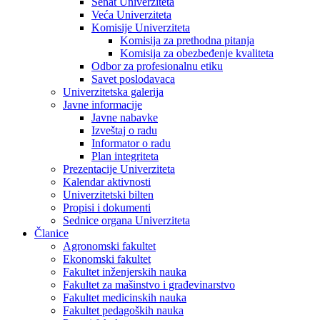
Senat Univerziteta
Veća Univerziteta
Komisije Univerziteta
Komisija za prethodna pitanja
Komisija za obezbeđenje kvaliteta
Odbor za profesionalnu etiku
Savet poslodavaca
Univerzitetska galerija
Javne informacije
Javne nabavke
Izveštaj o radu
Informator o radu
Plan integriteta
Prezentacije Univerziteta
Kalendar aktivnosti
Univerzitetski bilten
Propisi i dokumenti
Sednice organa Univerziteta
Članice
Agronomski fakultet
Ekonomski fakultet
Fakultet inženjerskih nauka
Fakultet za mašinstvo i građevinarstvo
Fakultet medicinskih nauka
Fakultet pedagoških nauka