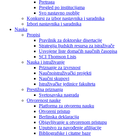
Pretraga
Pregled po institucijama
Svo nastavno osoblje
Konkursi za izbor nastavnika i saradnika
Izbori nastavnika i saradnika
Nauka
Propisi
Pravilnik za doktorske disertacije
Strategija ljudskih resursa za istraživače
Usvojene liste domaćih naučnih časopisa
SCI Thomson Lists
Nauka i istraživanje
Priznanje za izvrsnost
Naučnoistraživački projekti
Naučni skupovi
Istraživačke jedinice fakulteta
Prestižna priznanja
Svetosavska nagrada
Otvorenost nauke
Platforma za otvorenu nauku
Otvoreni pristup
Berlinska deklaracija
Objavljivanje u otvorenom pristupu
Uputstvo za navođenje afilijacije
Bibliografske i citatne baze