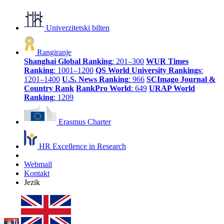
Univerzitetski bilten
Rangiranje
Shanghai Global Ranking
: 201–300
WUR Times
Ranking
: 1001–1200
QS World University Rankings
:
1201–1400
U.S. News Ranking
: 966
SCImago Journal &
Country Rank
RankPro World
: 649
URAP World
Ranking
: 1209
Erasmus Charter
HR Excellence in Research
Webmail
Kontakt
Jezik