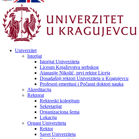
Univerzitet
Istorijat
Istorijat Univerziteta
Liceum Knjaževstva serbskog
Atanasije Nikolić, prvi rektor Liceja
Dosadašnji rektori Univerziteta u Kragujevcu
Profesori emeritusi i Počasni doktori nauka
Akreditacija
Rektorat
Rektorski kolegijum
Sekretarijat
Organizaciona šema
Lokacija
Organi Univerziteta
Rektor
Savet Univerziteta