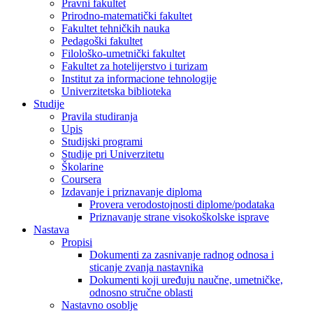
Pravni fakultet
Prirodno-matematički fakultet
Fakultet tehničkih nauka
Pedagoški fakultet
Filološko-umetnički fakultet
Fakultet za hotelijerstvo i turizam
Institut za informacione tehnologije
Univerzitetska biblioteka
Studije
Pravila studiranja
Upis
Studijski programi
Studije pri Univerzitetu
Školarine
Coursera
Izdavanje i priznavanje diploma
Provera verodostojnosti diplome/podataka
Priznavanje strane visokoškolske isprave
Nastava
Propisi
Dokumenti za zasnivanje radnog odnosa i
sticanje zvanja nastavnika
Dokumenti koji uređuju naučne, umetničke,
odnosno stručne oblasti
Nastavno osoblje