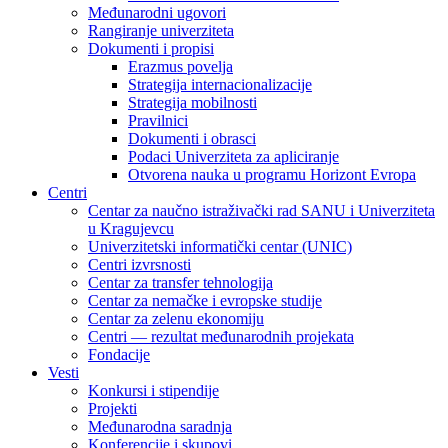
Međunarodni ugovori
Rangiranje univerziteta
Dokumenti i propisi
Erazmus povelja
Strategija internacionalizacije
Strategija mobilnosti
Pravilnici
Dokumenti i obrasci
Podaci Univerziteta za apliciranje
Otvorena nauka u programu Horizont Evropa
Centri
Centar za naučno istraživački rad SANU i Univerziteta
u Kragujevcu
Univerzitetski informatički centar (UNIC)
Centri izvrsnosti
Centar za transfer tehnologija
Centar za nemačke i evropske studije
Centar za zelenu ekonomiju
Centri — rezultat međunarodnih projekata
Fondacije
Vesti
Konkursi i stipendije
Projekti
Međunarodna saradnja
Konferencije i skupovi