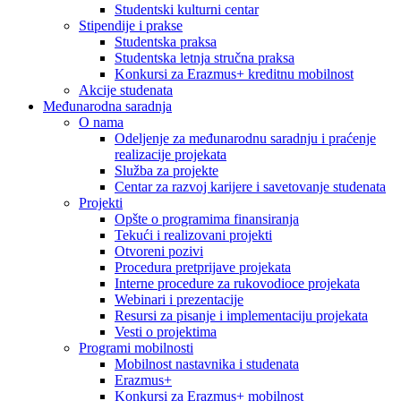
Studentski kulturni centar
Stipendije i prakse
Studentska praksa
Studentska letnja stručna praksa
Konkursi za Erazmus+ kreditnu mobilnost
Akcije studenata
Međunarodna saradnja
O nama
Odeljenje za međunarodnu saradnju i praćenje
realizacije projekata
Služba za projekte
Centar za razvoj karijere i savetovanje studenata
Projekti
Opšte o programima finansiranja
Tekući i realizovani projekti
Otvoreni pozivi
Procedura pretprijave projekata
Interne procedure za rukovodioce projekata
Webinari i prezentacije
Resursi za pisanje i implementaciju projekata
Vesti o projektima
Programi mobilnosti
Mobilnost nastavnika i studenata
Erazmus+
Konkursi za Erazmus+ mobilnost