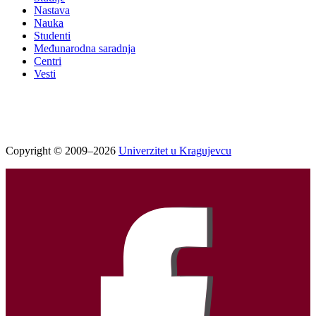
Nastava
Nauka
Studenti
Međunarodna saradnja
Centri
Vesti
Copyright © 2009–2026
Univerzitet u Kragujevcu