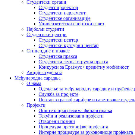
Студентски органи
Студент проректор
Студентски парламент
Студентске организације
Универзитетски спортски савез
Најбољи студенти
Студентски центри
Студентски центар
Студентски културни центар
Стипендије и праксе
Студентска пракса
Студентска летња стручна пракса
Конкурси за Еразмус+ кредитну мобилност
Акције студената
Међународна сарадња
О нама
Одељење за међународну сарадњу и праћење р
Служба за пројекте
Центар за развој каријере и саветовање студен
Пројекти
Опште о програмима финансирања
Текући и реализовани пројекти
Отворени позиви
Процедура претпријаве пројеката
Интерне процедуре за руководиоце пројеката