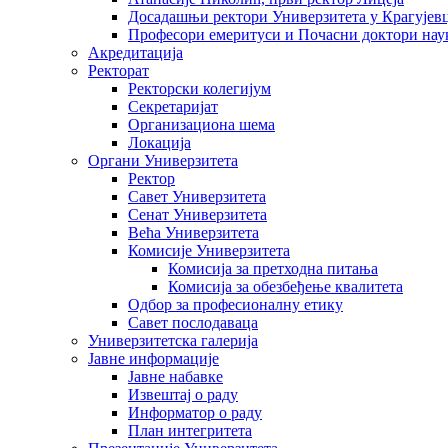
Досадашњи ректори Универзитета у Крагујев
Професори емеритуси и Почасни доктори нау
Акредитација
Ректорат
Ректорски колегијум
Секретаријат
Организациона шема
Локација
Органи Универзитета
Ректор
Савет Универзитета
Сенат Универзитета
Већа Универзитета
Комисије Универзитета
Комисија за претходна питања
Комисија за обезбеђење квалитета
Одбор за професионалну етику
Савет послодаваца
Универзитетска галерија
Јавне информације
Јавне набавке
Извештај о раду
Информатор о раду
План интегритета