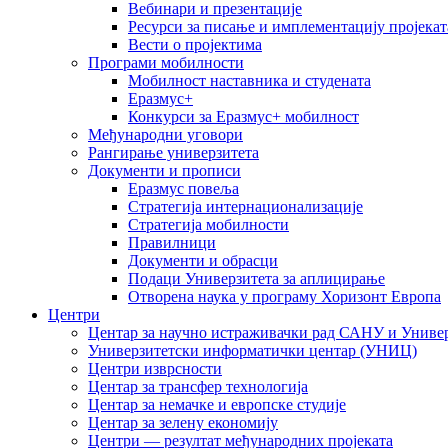
Вебинари и презентације
Ресурси за писање и имплементацију пројекат
Вести о пројектима
Програми мобилности
Мобилност наставника и студената
Еразмус+
Конкурси за Еразмус+ мобилност
Међународни уговори
Рангирање универзитета
Документи и прописи
Еразмус повеља
Стратегија интернационализације
Стратегија мобилности
Правилници
Документи и обрасци
Подаци Универзитета за аплицирање
Отворена наука у програму Хоризонт Европа
Центри
Центар за научно истраживачки рад САНУ и Универ
Универзитетски информатички центар (УНИЦ)
Центри изврсности
Центар за трансфер технологија
Центар за немачке и европске студије
Центар за зелену економију
Центри — резултат међународних пројеката