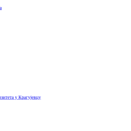
а
зитета у Крагујевцу