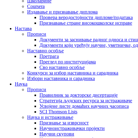
Школарине
Coursera
Издавање и признавање диплома
Провера веродостојности дипломе/података
Признавање стране високошколске исправе
Настава
Прописи
Документи за заснивање радног односа и сти
Документи који уређују научне, уметничке, о
Наставно особље
Претрага
Преглед по институцијама
Сво наставно особље
Конкурси за избор наставника и сарадника
Избори наставника и сарадника
Наука
Прописи
Правилник за докторске дисертације
Стратегија људских ресурса за истраживаче
Усвојене листе домаћих научних часописа
SCI Thomson Lists
Наука и истраживање
Признање за изврсност
Научноистраживачки пројекти
Научни скупови