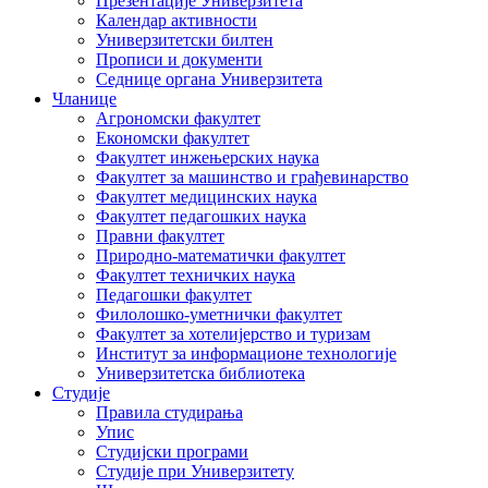
Презентације Универзитета
Календар активности
Универзитетски билтен
Прописи и документи
Седнице органа Универзитета
Чланице
Агрономски факултет
Економски факултет
Факултет инжењерских наука
Факултет за машинство и грађевинарство
Факултет медицинских наука
Факултет педагошких наука
Правни факултет
Природно-математички факултет
Факултет техничких наука
Педагошки факултет
Филолошко-уметнички факултет
Факултет за хотелијерство и туризам
Институт за информационе технологије
Универзитетска библиотека
Студије
Правила студирања
Упис
Студијски програми
Студије при Универзитету