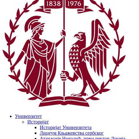
Универзитет
Историјат
Историјат Универзитета
Лицеум Књажевства сербског
Атанасије Николић, први ректор Лицеја