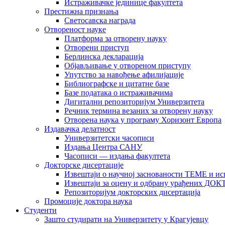
Истраживачке јединице факултета
Престижна признања
Светосавска награда
Отвореност науке
Платформа за отворену науку
Отворени приступ
Берлинска декларација
Објављивање у отвореном приступу
Упутство за навођење афилијације
Библиографске и цитатне базе
Базе података о истраживачима
Дигитални репозиторијум Универзитета
Рeчник термина везаних за отворену науку
Отворена наука у програму Хоризонт Европа
Издавачка делатност
Универзитетски часописи
Издања Центра САНУ
Часописи — издања факултета
Докторске дисертације
Извештаји о научној заснованости ТЕМЕ и ис
Извештаји за оцену и одбрану урађених
Репозиторијум докторских дисертација
Промоције доктора наука
Студенти
Зашто студирати на Универзитету у Крагујевцу