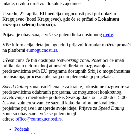
mlade, civilno društvo i lokalne zajednice.
U sredu, 22. aprila, EU nedelja mogućnosti prvi put dolazi u
Kragujevac (hotel Kragujevac), gde će se pričati o
Lokalnom
razvoju i zelenoj tranziciji
.
Prijava je obavezna, a vrše se putem linka dostupnog
ovde
.
Više informacija, detaljnu agendu i prijavni formular možete pronaći
na platformi
eumogucnosti.rs
.
Učesnicima će biti dostupna
Networking
zona. Posetioci će imati
priliku da u neformalnoj atmosferi direktno razgovaraju sa
predstavnicima svih EU programa dostupnih Srbiji o mogućnostima
finansiranja, procesu apliciranja i implementaciji projekata.
Speed Dating
zona osmišljena je za kratke, fokusirane razgovore sa
predstavnicima odabranih programa, uz mogućnost konkretnog
savetovanja i mentorske podrške. Svakog dana od 12.00 do 15.00
časova, zainteresovani će saznati kako da pripreme kvalitetne
projektne prijave i unaprede svoje ideje. Prijave za
Speed Dating
zonu su obavezne i vrše se putem imejl
adrese
office@eumogucnosti.rs
.
Početak