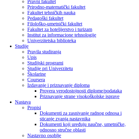
Pravni fakultet
Prirodno-matematički fakultet
Fakultet tehničkih nauka
Pedagoški fakultet
Filološko-umetnički fakultet
Fakultet za hotelijerstvo i turizam
Institut za informacione tehnologije
Univerzitetska biblioteka
Studije
Pravila studiranja
Upis
Studijski programi
Studije pri Univerzitetu
Školarine
Coursera
Izdavanje i priznavanje diploma
Provera verodostojnosti diplome/podataka
Priznavanje strane visokoškolske isprave
Nastava
Propisi
Dokumenti za zasnivanje radnog odnosa i
sticanje zvanja nastavnika
Dokumenti koji uređuju naučne, umetničke,
odnosno stručne oblasti
Nastavno osoblje