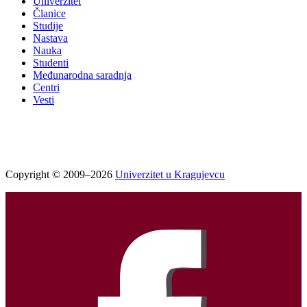
Univerzitet
Članice
Studije
Nastava
Nauka
Studenti
Međunarodna saradnja
Centri
Vesti
Copyright © 2009–2026
Univerzitet u Kragujevcu