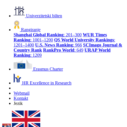
Univerzitetski bilten
Rangiranje
Shanghai Global Ranking
: 201–300
WUR Times
Ranking
: 1001–1200
QS World University Rankings
:
1201–1400
U.S. News Ranking
: 966
SCImago Journal &
Country Rank
RankPro World
: 649
URAP World
Ranking
: 1209
Erasmus Charter
HR Excellence in Research
Webmail
Kontakt
Jezik