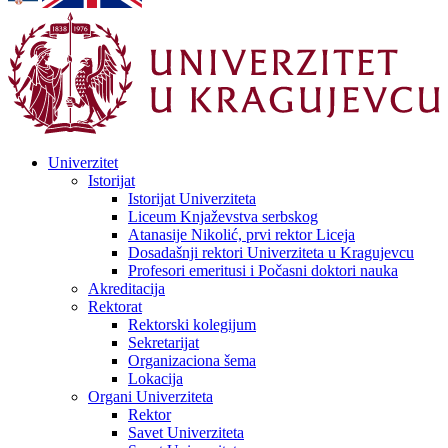
Univerzitet
Istorijat
Istorijat Univerziteta
Liceum Knjaževstva serbskog
Atanasije Nikolić, prvi rektor Liceja
Dosadašnji rektori Univerziteta u Kragujevcu
Profesori emeritusi i Počasni doktori nauka
Akreditacija
Rektorat
Rektorski kolegijum
Sekretarijat
Organizaciona šema
Lokacija
Organi Univerziteta
Rektor
Savet Univerziteta