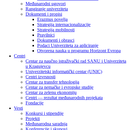
Međunarodni ugovori
Rangiranje univerziteta
Dokumenti i propisi
Erazmus povelja
Strategija internacionalizacije
Strategija mobilnosti
Pravilnici
Dokumenti i obrasci
Podaci Univerziteta za apliciranje
Otvorena nauka u programu Horizont Evropa
Centri
Centar za naučno istraživački rad SANU i Univerziteta
u Kragujevcu
Univerzitetski informatički centar (UNIC)
Centri izvrsnosti
Centar za transfer tehnologija
Centar za nemačke i evropske studije
Centar za zelenu ekonomiju
Centri — rezultat međunarodnih projekata
Fondacije
Vesti
Konkursi i stipendije
Projekti
Međunarodna saradnja
Konferencije i skupovi