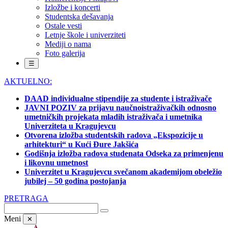
Izložbe i koncerti
Studentska dešavanja
Ostale vesti
Letnje škole i univerziteti
Mediji o nama
Foto galerija
☰
AKTUELNO:
DAAD individualne stipendije za studente i istraživače
JAVNI POZIV za prijavu naučnoistraživačkih odnosno
umetničkih projekata mladih istraživača i umetnika
Univerziteta u Kragujevcu
Otvorena izložba studentskih radova „Ekspozicije u
arhitekturi“ u Kući Đure Jakšića
Godišnja izložba radova studenata Odseka za primenjenu
i likovnu umetnost
Univerzitet u Kragujevcu svečanom akademijom obeležio
jubilej – 50 godina postojanja
PRETRAGA
Meni
✕