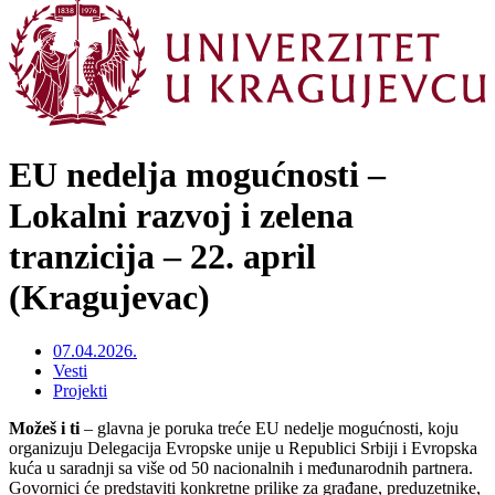
EU nedelja mogućnosti –
Lokalni razvoj i zelena
tranzicija – 22. april
(Kragujevac)
07.04.2026.
Vesti
Projekti
Možeš i ti
– glavna je poruka treće EU nedelje mogućnosti, koju
organizuju Delegacija Evropske unije u Republici Srbiji i Evropska
kuća u saradnji sa više od 50 nacionalnih i međunarodnih partnera.
Govornici će predstaviti konkretne prilike za građane, preduzetnike,