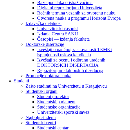
Baze podataka o istraživačima
Digitalni repozitorijum Univerziteta
Rečnik termina vezanih za otvorenu nauku
Otvorena nauka u programu Horizont Evropa
Izdavačka delatnost
Univerzitetski časopisi
Izdanja Centra SANU
Časopisi — izdanja fakulteta
Doktorske disertacije
Izveštaji o naučnoj zasnovanosti TEME i
ispunjenosti uslova kandidata
Izveštaji za ocenu i odbranu urađenih
DOKTORSKIH DISERTACIJA
Repozitorijum doktorskih disertacija
Promocije doktora nauka
Studenti
Zašto studirati na Univerzitetu u Kragujevcu
Studentski organi
Student prorektor
Studentski parlament
Studentske organizacije
Univerzitetski sportski savez
Najbolji studenti
Studentski centri
Studentski centar