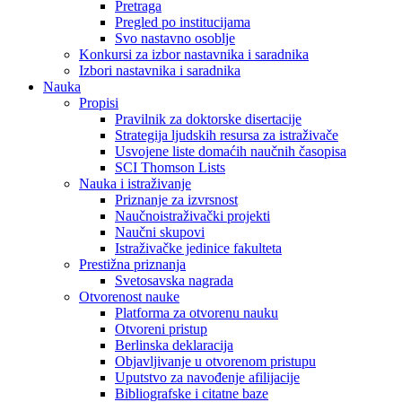
Pretraga
Pregled po institucijama
Svo nastavno osoblje
Konkursi za izbor nastavnika i saradnika
Izbori nastavnika i saradnika
Nauka
Propisi
Pravilnik za doktorske disertacije
Strategija ljudskih resursa za istraživače
Usvojene liste domaćih naučnih časopisa
SCI Thomson Lists
Nauka i istraživanje
Priznanje za izvrsnost
Naučnoistraživački projekti
Naučni skupovi
Istraživačke jedinice fakulteta
Prestižna priznanja
Svetosavska nagrada
Otvorenost nauke
Platforma za otvorenu nauku
Otvoreni pristup
Berlinska deklaracija
Objavljivanje u otvorenom pristupu
Uputstvo za navođenje afilijacije
Bibliografske i citatne baze