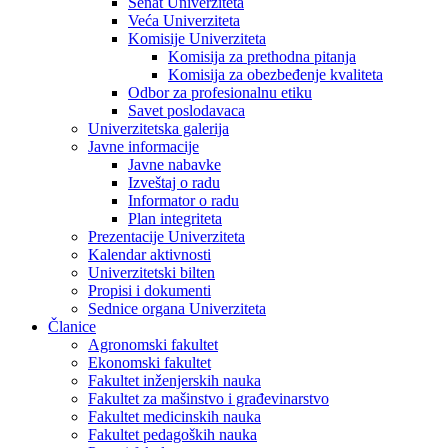
Senat Univerziteta
Veća Univerziteta
Komisije Univerziteta
Komisija za prethodna pitanja
Komisija za obezbeđenje kvaliteta
Odbor za profesionalnu etiku
Savet poslodavaca
Univerzitetska galerija
Javne informacije
Javne nabavke
Izveštaj o radu
Informator o radu
Plan integriteta
Prezentacije Univerziteta
Kalendar aktivnosti
Univerzitetski bilten
Propisi i dokumenti
Sednice organa Univerziteta
Članice
Agronomski fakultet
Ekonomski fakultet
Fakultet inženjerskih nauka
Fakultet za mašinstvo i građevinarstvo
Fakultet medicinskih nauka
Fakultet pedagoških nauka