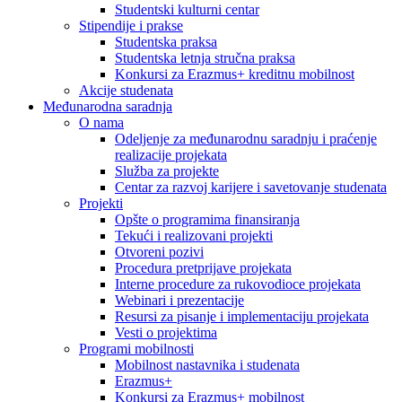
Studentski kulturni centar
Stipendije i prakse
Studentska praksa
Studentska letnja stručna praksa
Konkursi za Erazmus+ kreditnu mobilnost
Akcije studenata
Međunarodna saradnja
O nama
Odeljenje za međunarodnu saradnju i praćenje
realizacije projekata
Služba za projekte
Centar za razvoj karijere i savetovanje studenata
Projekti
Opšte o programima finansiranja
Tekući i realizovani projekti
Otvoreni pozivi
Procedura pretprijave projekata
Interne procedure za rukovodioce projekata
Webinari i prezentacije
Resursi za pisanje i implementaciju projekata
Vesti o projektima
Programi mobilnosti
Mobilnost nastavnika i studenata
Erazmus+
Konkursi za Erazmus+ mobilnost