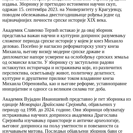
издања. Зборнику је претходио истоимени научни скуп,
одржан 15. септембра 2023. на Универзитету у Крагујевцу,
поводом обележавања двестогодишњице рођења једне од
најзначајнијих личности српске историје XIX века.
Академик Славенко Терзић истакао је да овај зборник
представља важан научни и културни допринос разумевању
сложеног периода српске историје у којем је кнез Михаило
деловао. Посебно је нагласио реформаторску улогу кнеза
Михаила, његову визију модерне српске државе и
дипломатске напоре усмерене ка ослобођењу српских земаља
од османске власти. У зборнику су заступљени радови
истакнутих историчара и истраживача који, из различитих
перспектива, осветљавају живот, политичку делатност,
културне и друштвене прилике током владавине кнеза
Михаила Обреновића, као и његове реформе, уставноправне
иницијативе и односе са великим силама тог доба.
Академик Вујадин Иванишевић представио је пет зборника из
едиције
Меморијал Драгослава Срејовића
, објављених у
периоду од 1998. до 2024. године. Ови зборници обухватају
истраживања научних доприноса академика Драгослава
Срејовића изучавању праисторије и античке археологије,
његовог доприноса на пољу уметности и повезаности са
изучавањем митова. Последњи објављени зборник бави се