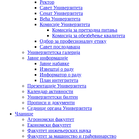
Ректор
Савет Универзитета
Сенат Универзитета
Већа Универзитета
Комисије Универзитета
Комисија за претходна питања
Комисија за обезбеђење квалитета
Одбор за професионалну етику
Савет послодаваца
Универзитетска галерија
Јавне информације
Јавне набавке
Извештај о раду
Информатор о раду
План интегритета
Презентације Универзитета
Календар активности
Универзитетски билтен
Прописи и документи
Седнице органа Универзитета
Чланице
Агрономски факултет
Економски факултет
Факултет инжењерских наука
Факултет за машинство и грађевинарство