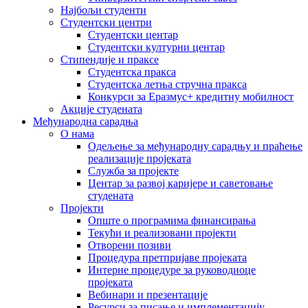
Најбољи студенти
Студентски центри
Студентски центар
Студентски културни центар
Стипендије и праксе
Студентска пракса
Студентска летња стручна пракса
Конкурси за Еразмус+ кредитну мобилност
Акције студената
Међународна сарадња
О нама
Одељење за међународну сарадњу и праћење
реализације пројеката
Служба за пројекте
Центар за развој каријере и саветовање
студената
Пројекти
Опште о програмима финансирања
Текући и реализовани пројекти
Отворени позиви
Процедура претпријаве пројеката
Интерне процедуре за руководиоце
пројеката
Вебинари и презентације
Ресурси за писање и имплементацију