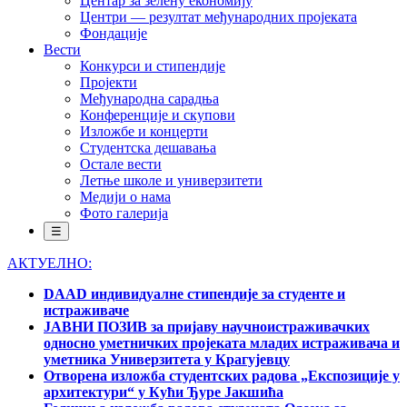
Центар за зелену економију
Центри — резултат међународних пројеката
Фондације
Вести
Конкурси и стипендије
Пројекти
Међународна сарадња
Конференције и скупови
Изложбе и концерти
Студентска дешавања
Остале вести
Летње школе и универзитети
Медији о нама
Фото галерија
☰
АКТУЕЛНО:
DAAD индивидуалне стипендије за студенте и
истраживаче
ЈАВНИ ПОЗИВ за пријаву научноистраживачких
односно уметничких пројеката младих истраживача и
уметника Универзитета у Крагујевцу
Отворена изложба студентских радова „Експозиције у
архитектури“ у Кући Ђуре Јакшића