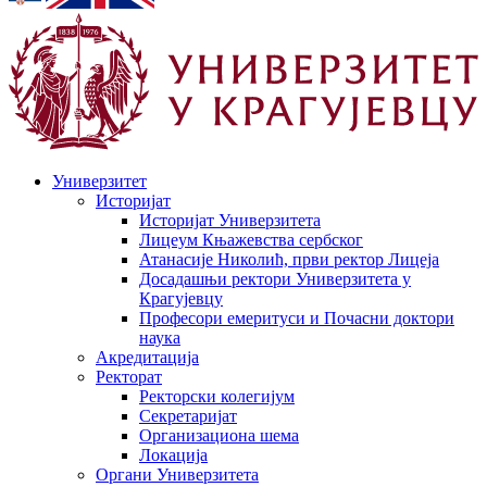
Универзитет
Историјат
Историјат Универзитета
Лицеум Књажевства сербског
Атанасије Николић, први ректор Лицеја
Досадашњи ректори Универзитета у
Крагујевцу
Професори емеритуси и Почасни доктори
наука
Акредитација
Ректорат
Ректорски колегијум
Секретаријат
Организациона шема
Локација
Органи Универзитета