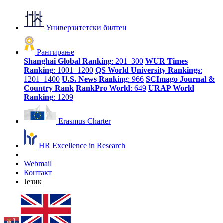
Универзитетски билтен
Рангирање
Shanghai Global Ranking
: 201–300
WUR Times
Ranking
: 1001–1200
QS World University Rankings
:
1201–1400
U.S. News Ranking
: 966
SCImago Journal &
Country Rank
RankPro World
: 649
URAP World
Ranking
: 1209
Erasmus Charter
HR Excellence in Research
Webmail
Контакт
Језик