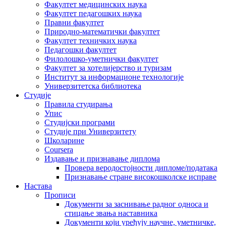
Факултет медицинских наука
Факултет педагошких наука
Правни факултет
Природно-математички факултет
Факултет техничких наука
Педагошки факултет
Филолошко-уметнички факултет
Факултет за хотелијерство и туризам
Институт за информационе технологије
Универзитетска библиотека
Студије
Правила студирања
Упис
Студијски програми
Студије при Универзитету
Школарине
Coursera
Издавање и признавање диплома
Провера веродостојности дипломе/података
Признавање стране високошколске исправе
Настава
Прописи
Документи за заснивање радног односа и
стицање звања наставника
Документи који уређују научне, уметничке,