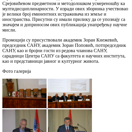
Срејовићевом предметном и методолошком усмереношћу ка
мултидисциплинарности. У изради ових зборника учествовао
је велики број еминентних истраживача из земље и
иностранства. Присутни су имали прилику да се упознају са
значајем и доприносом ових публикација унапређењу научне
мисли.
Промоцији су присуствовали академик Зоран Кнежевић,
председник САНУ, академик Зоран Поповић, потпредседник
САНУ, као и бројни гости из редова чланова САНУ,
сарадници Центра САНУ са факултета и научних института,
као и представници јавног и културног живота.
Фото галерија