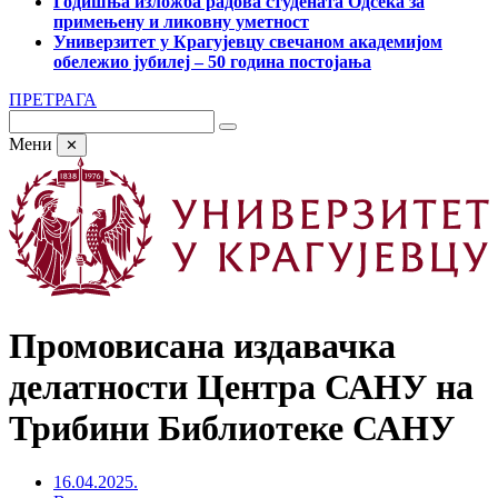
Годишња изложба радова студената Одсека за
примењену и ликовну уметност
Универзитет у Крагујевцу свечаном академијом
обележио јубилеј – 50 година постојања
ПРЕТРАГА
Мени
✕
Промовисана издавачка
делатности Центра САНУ на
Трибини Библиотеке САНУ
16.04.2025.