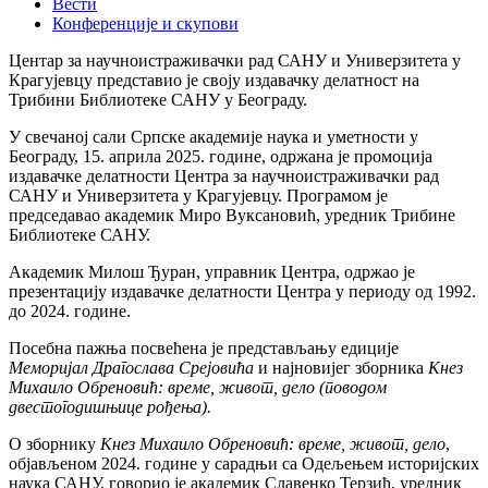
Вести
Конференције и скупови
Центар за научноистраживачки рад САНУ и Универзитета у
Крагујевцу представио је своју издавачку делатност на
Трибини Библиотеке САНУ у Београду.
У свечаној сали Српске академије наука и уметности у
Београду, 15. априла 2025. године, одржана је промоција
издавачке делатности Центра за научноистраживачки рад
САНУ и Универзитета у Крагујевцу. Програмом је
председавао академик Миро Вуксановић, уредник Трибине
Библиотеке САНУ.
Академик Милош Ђуран, управник Центра, одржао је
презентацију издавачке делатности Центра у периоду од 1992.
до 2024. године.
Посебна пажња посвећена је представљању едиције
Меморијал Драгослава Срејовића
и најновијег зборника
Кнез
Михаило Обреновић: време, живот, дело
(поводом
двестогодишњице рођења).
О зборнику
Кнез Михаило Обреновић: време, живот, дело
,
објављеном 2024. године у сарадњи са Одељењем историјских
наука САНУ, говорио је академик Славенко Терзић, уредник