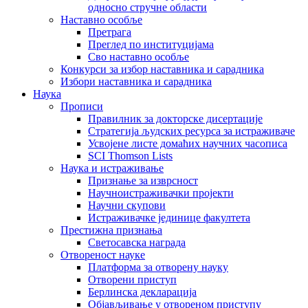
односно стручне области
Наставно особље
Претрага
Преглед по институцијама
Сво наставно особље
Конкурси за избор наставника и сарадника
Избори наставника и сарадника
Наука
Прописи
Правилник за докторске дисертације
Стратегија људских ресурса за истраживаче
Усвојене листе домаћих научних часописа
SCI Thomson Lists
Наука и истраживање
Признање за изврсност
Научноистраживачки пројекти
Научни скупови
Истраживачке јединице факултета
Престижна признања
Светосавска награда
Отвореност науке
Платформа за отворену науку
Отворени приступ
Берлинска декларација
Објављивање у отвореном приступу