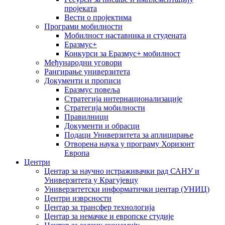
пројеката
Вести о пројектима
Програми мобилности
Мобилност наставника и студената
Еразмус+
Конкурси за Еразмус+ мобилност
Међународни уговори
Рангирање универзитета
Документи и прописи
Еразмус повеља
Стратегија интернационализације
Стратегија мобилности
Правилници
Документи и обрасци
Подаци Универзитета за аплицирање
Отворена наука у програму Хоризонт
Европа
Центри
Центар за научно истраживачки рад САНУ и
Универзитета у Крагујевцу
Универзитетски информатички центар (УНИЦ)
Центри изврсности
Центар за трансфер технологија
Центар за немачке и европске студије