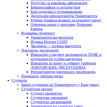
Упутство за навођење афилијације
Библиографске и цитатне базе
Базе података о истраживачима
Дигитални репозиторијум Универзитета
Рeчник термина везаних за отворену науку
Отворена наука у програму Хоризонт
Европа
Издавачка делатност
Универзитетски часописи
Издања Центра САНУ
Часописи — издања факултета
Докторске дисертације
Извештаји о научној заснованости ТЕМЕ и
испуњености услова кандидата
Извештаји за оцену и одбрану урађених
ДОКТОРСКИХ ДИСЕРТАЦИЈА
Репозиторијум докторских дисертација
Промоције доктора наука
Студенти
Зашто студирати на Универзитету у Крагујевцу
Студентски органи
Студент проректор
Студентски парламент
Студентске организације
Универзитетски спортски савез