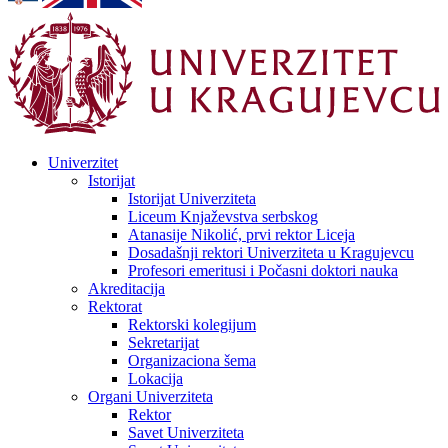
Univerzitet
Istorijat
Istorijat Univerziteta
Liceum Knjaževstva serbskog
Atanasije Nikolić, prvi rektor Liceja
Dosadašnji rektori Univerziteta u Kragujevcu
Profesori emeritusi i Počasni doktori nauka
Akreditacija
Rektorat
Rektorski kolegijum
Sekretarijat
Organizaciona šema
Lokacija
Organi Univerziteta
Rektor
Savet Univerziteta