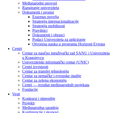
Međunarodni ugovori
Rangiranje univerziteta
Dokumenti i propisi
Erazmus povelja
Strategija internacionalizacije
Strategija mobilnosti
Pravilnici
Dokumenti i obrasci
Podaci Univerziteta za apliciranje
Otvorena nauka u programu Horizont Evropa
Centri
Centar za naučno istraživački rad SANU i Univerziteta
u Kragujevcu
Univerzitetski informatički centar (UNIC)
Centri izvrsnosti
Centar za transfer tehnologija
Centar za nemačke i evropske studije
Centar za zelenu ekonomiju
Centri — rezultat međunarodnih projekata
Fondacije
Vesti
Konkursi i stipendije
Projekti
Međunarodna saradnja
Konferencije i skupovi