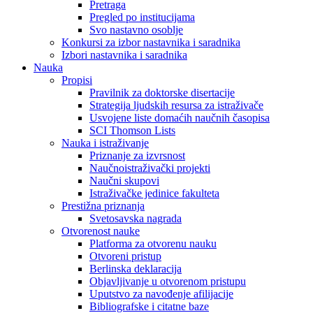
Pretraga
Pregled po institucijama
Svo nastavno osoblje
Konkursi za izbor nastavnika i saradnika
Izbori nastavnika i saradnika
Nauka
Propisi
Pravilnik za doktorske disertacije
Strategija ljudskih resursa za istraživače
Usvojene liste domaćih naučnih časopisa
SCI Thomson Lists
Nauka i istraživanje
Priznanje za izvrsnost
Naučnoistraživački projekti
Naučni skupovi
Istraživačke jedinice fakulteta
Prestižna priznanja
Svetosavska nagrada
Otvorenost nauke
Platforma za otvorenu nauku
Otvoreni pristup
Berlinska deklaracija
Objavljivanje u otvorenom pristupu
Uputstvo za navođenje afilijacije
Bibliografske i citatne baze