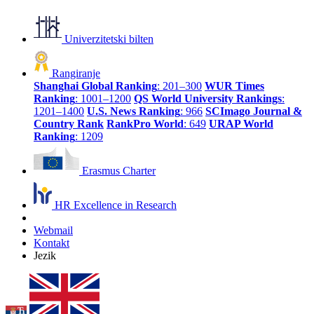
Univerzitetski bilten
Rangiranje
Shanghai Global Ranking
: 201–300
WUR Times
Ranking
: 1001–1200
QS World University Rankings
:
1201–1400
U.S. News Ranking
: 966
SCImago Journal &
Country Rank
RankPro World
: 649
URAP World
Ranking
: 1209
Erasmus Charter
HR Excellence in Research
Webmail
Kontakt
Jezik