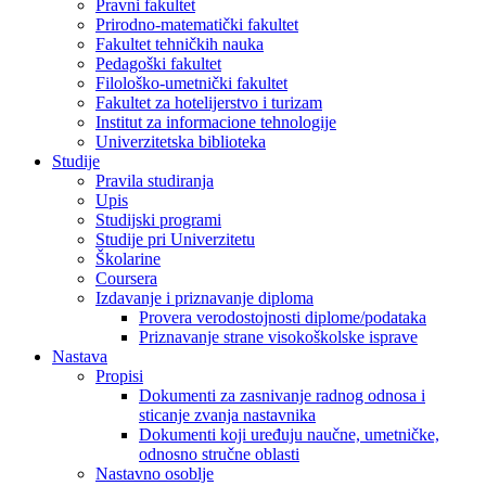
Pravni fakultet
Prirodno-matematički fakultet
Fakultet tehničkih nauka
Pedagoški fakultet
Filološko-umetnički fakultet
Fakultet za hotelijerstvo i turizam
Institut za informacione tehnologije
Univerzitetska biblioteka
Studije
Pravila studiranja
Upis
Studijski programi
Studije pri Univerzitetu
Školarine
Coursera
Izdavanje i priznavanje diploma
Provera verodostojnosti diplome/podataka
Priznavanje strane visokoškolske isprave
Nastava
Propisi
Dokumenti za zasnivanje radnog odnosa i
sticanje zvanja nastavnika
Dokumenti koji uređuju naučne, umetničke,
odnosno stručne oblasti
Nastavno osoblje