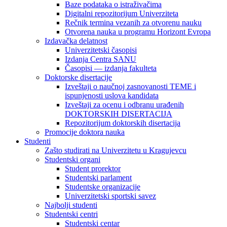
Baze podataka o istraživačima
Digitalni repozitorijum Univerziteta
Rečnik termina vezanih za otvorenu nauku
Otvorena nauka u programu Horizont Evropa
Izdavačka delatnost
Univerzitetski časopisi
Izdanja Centra SANU
Časopisi — izdanja fakulteta
Doktorske disertacije
Izveštaji o naučnoj zasnovanosti TEME i
ispunjenosti uslova kandidata
Izveštaji za ocenu i odbranu urađenih
DOKTORSKIH DISERTACIJA
Repozitorijum doktorskih disertacija
Promocije doktora nauka
Studenti
Zašto studirati na Univerzitetu u Kragujevcu
Studentski organi
Student prorektor
Studentski parlament
Studentske organizacije
Univerzitetski sportski savez
Najbolji studenti
Studentski centri
Studentski centar