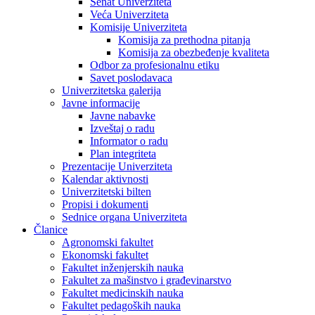
Senat Univerziteta
Veća Univerziteta
Komisije Univerziteta
Komisija za prethodna pitanja
Komisija za obezbeđenje kvaliteta
Odbor za profesionalnu etiku
Savet poslodavaca
Univerzitetska galerija
Javne informacije
Javne nabavke
Izveštaj o radu
Informator o radu
Plan integriteta
Prezentacije Univerziteta
Kalendar aktivnosti
Univerzitetski bilten
Propisi i dokumenti
Sednice organa Univerziteta
Članice
Agronomski fakultet
Ekonomski fakultet
Fakultet inženjerskih nauka
Fakultet za mašinstvo i građevinarstvo
Fakultet medicinskih nauka
Fakultet pedagoških nauka