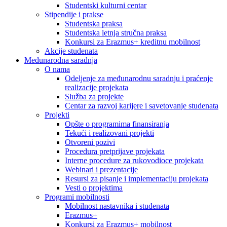
Studentski kulturni centar
Stipendije i prakse
Studentska praksa
Studentska letnja stručna praksa
Konkursi za Erazmus+ kreditnu mobilnost
Akcije studenata
Međunarodna saradnja
O nama
Odeljenje za međunarodnu saradnju i praćenje
realizacije projekata
Služba za projekte
Centar za razvoj karijere i savetovanje studenata
Projekti
Opšte o programima finansiranja
Tekući i realizovani projekti
Otvoreni pozivi
Procedura pretprijave projekata
Interne procedure za rukovodioce projekata
Webinari i prezentacije
Resursi za pisanje i implementaciju projekata
Vesti o projektima
Programi mobilnosti
Mobilnost nastavnika i studenata
Erazmus+
Konkursi za Erazmus+ mobilnost