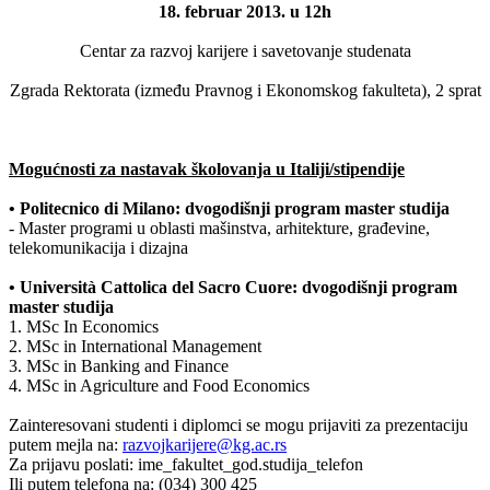
18. februar 2013. u 12h
Centar za razvoj karijere i savetovanje studenata
Zgrada Rektorata (između Pravnog i Ekonomskog fakulteta), 2 sprat
Mogućnosti za nastavak školovanja u Italiji/stipendije
• Politecnico di Milano: dvogodišnji program master studija
- Master programi u oblasti mašinstva, arhitekture, građevine,
telekomunikacija i dizajna
• Università Cattolica del Sacro Cuore: dvogodišnji program
master studija
1. MSc In Economics
2. MSc in International Management
3. MSc in Banking and Finance
4. MSc in Agriculture and Food Economics
Zainteresovani studenti i diplomci se mogu prijaviti za prezentaciju
putem mejla na:
razvojkarijere@kg.ac.rs
Za prijavu poslati: ime_fakultet_god.studija_telefon
Ili putem telefona na: (034) 300 425