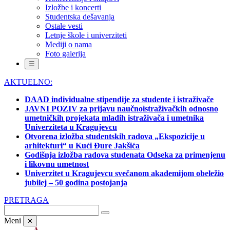
Izložbe i koncerti
Studentska dešavanja
Ostale vesti
Letnje škole i univerziteti
Mediji o nama
Foto galerija
☰
AKTUELNO:
DAAD individualne stipendije za studente i istraživače
JAVNI POZIV za prijavu naučnoistraživačkih odnosno
umetničkih projekata mladih istraživača i umetnika
Univerziteta u Kragujevcu
Otvorena izložba studentskih radova „Ekspozicije u
arhitekturi“ u Kući Đure Jakšića
Godišnja izložba radova studenata Odseka za primenjenu
i likovnu umetnost
Univerzitet u Kragujevcu svečanom akademijom obeležio
jubilej – 50 godina postojanja
PRETRAGA
Meni
✕