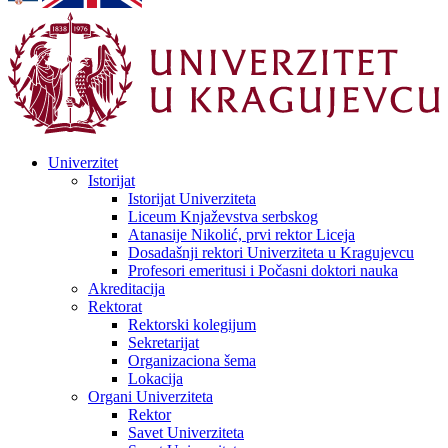
Univerzitet
Istorijat
Istorijat Univerziteta
Liceum Knjaževstva serbskog
Atanasije Nikolić, prvi rektor Liceja
Dosadašnji rektori Univerziteta u Kragujevcu
Profesori emeritusi i Počasni doktori nauka
Akreditacija
Rektorat
Rektorski kolegijum
Sekretarijat
Organizaciona šema
Lokacija
Organi Univerziteta
Rektor
Savet Univerziteta