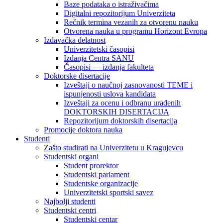
Baze podataka o istraživačima
Digitalni repozitorijum Univerziteta
Rečnik termina vezanih za otvorenu nauku
Otvorena nauka u programu Horizont Evropa
Izdavačka delatnost
Univerzitetski časopisi
Izdanja Centra SANU
Časopisi — izdanja fakulteta
Doktorske disertacije
Izveštaji o naučnoj zasnovanosti TEME i
ispunjenosti uslova kandidata
Izveštaji za ocenu i odbranu urađenih
DOKTORSKIH DISERTACIJA
Repozitorijum doktorskih disertacija
Promocije doktora nauka
Studenti
Zašto studirati na Univerzitetu u Kragujevcu
Studentski organi
Student prorektor
Studentski parlament
Studentske organizacije
Univerzitetski sportski savez
Najbolji studenti
Studentski centri
Studentski centar