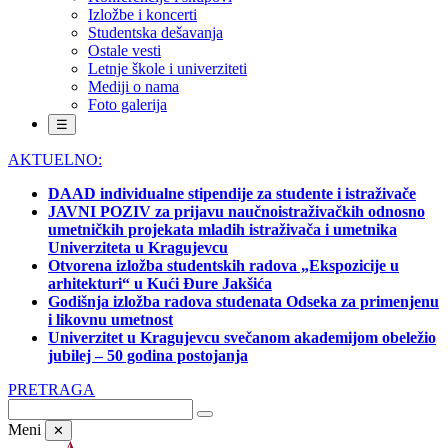
Izložbe i koncerti
Studentska dešavanja
Ostale vesti
Letnje škole i univerziteti
Mediji o nama
Foto galerija
☰
AKTUELNO:
DAAD individualne stipendije za studente i istraživače
JAVNI POZIV za prijavu naučnoistraživačkih odnosno
umetničkih projekata mladih istraživača i umetnika
Univerziteta u Kragujevcu
Otvorena izložba studentskih radova „Ekspozicije u
arhitekturi“ u Kući Đure Jakšića
Godišnja izložba radova studenata Odseka za primenjenu
i likovnu umetnost
Univerzitet u Kragujevcu svečanom akademijom obeležio
jubilej – 50 godina postojanja
PRETRAGA
Meni
✕