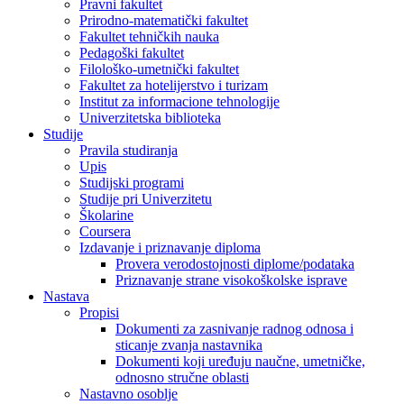
Pravni fakultet
Prirodno-matematički fakultet
Fakultet tehničkih nauka
Pedagoški fakultet
Filološko-umetnički fakultet
Fakultet za hotelijerstvo i turizam
Institut za informacione tehnologije
Univerzitetska biblioteka
Studije
Pravila studiranja
Upis
Studijski programi
Studije pri Univerzitetu
Školarine
Coursera
Izdavanje i priznavanje diploma
Provera verodostojnosti diplome/podataka
Priznavanje strane visokoškolske isprave
Nastava
Propisi
Dokumenti za zasnivanje radnog odnosa i
sticanje zvanja nastavnika
Dokumenti koji uređuju naučne, umetničke,
odnosno stručne oblasti
Nastavno osoblje