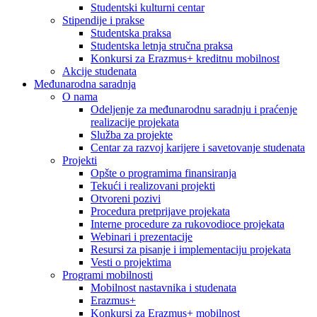
Studentski kulturni centar
Stipendije i prakse
Studentska praksa
Studentska letnja stručna praksa
Konkursi za Erazmus+ kreditnu mobilnost
Akcije studenata
Međunarodna saradnja
O nama
Odeljenje za međunarodnu saradnju i praćenje
realizacije projekata
Služba za projekte
Centar za razvoj karijere i savetovanje studenata
Projekti
Opšte o programima finansiranja
Tekući i realizovani projekti
Otvoreni pozivi
Procedura pretprijave projekata
Interne procedure za rukovodioce projekata
Webinari i prezentacije
Resursi za pisanje i implementaciju projekata
Vesti o projektima
Programi mobilnosti
Mobilnost nastavnika i studenata
Erazmus+
Konkursi za Erazmus+ mobilnost