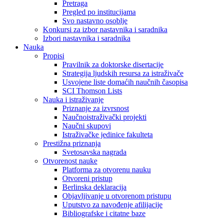
Pretraga
Pregled po institucijama
Svo nastavno osoblje
Konkursi za izbor nastavnika i saradnika
Izbori nastavnika i saradnika
Nauka
Propisi
Pravilnik za doktorske disertacije
Strategija ljudskih resursa za istraživače
Usvojene liste domaćih naučnih časopisa
SCI Thomson Lists
Nauka i istraživanje
Priznanje za izvrsnost
Naučnoistraživački projekti
Naučni skupovi
Istraživačke jedinice fakulteta
Prestižna priznanja
Svetosavska nagrada
Otvorenost nauke
Platforma za otvorenu nauku
Otvoreni pristup
Berlinska deklaracija
Objavljivanje u otvorenom pristupu
Uputstvo za navođenje afilijacije
Bibliografske i citatne baze