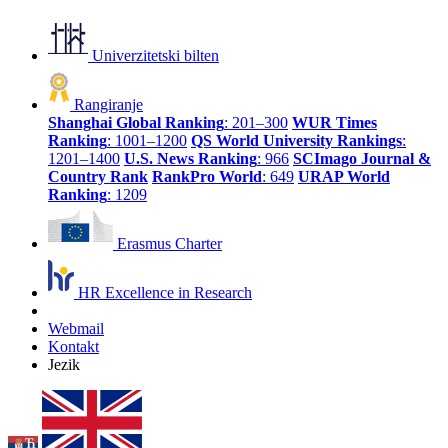
Univerzitetski bilten
Rangiranje
Shanghai Global Ranking
: 201–300
WUR Times
Ranking
: 1001–1200
QS World University Rankings
:
1201–1400
U.S. News Ranking
: 966
SCImago Journal &
Country Rank
RankPro World
: 649
URAP World
Ranking
: 1209
Erasmus Charter
HR Excellence in Research
Webmail
Kontakt
Jezik