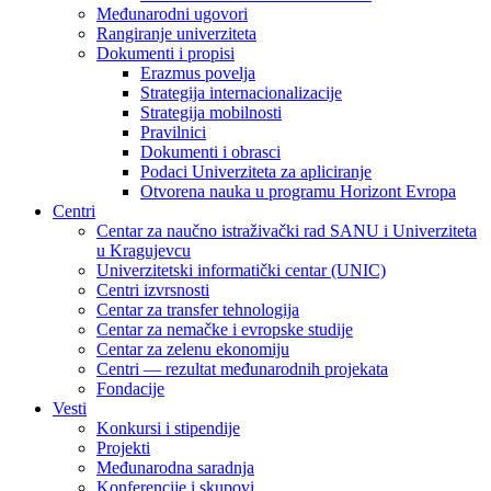
Međunarodni ugovori
Rangiranje univerziteta
Dokumenti i propisi
Erazmus povelja
Strategija internacionalizacije
Strategija mobilnosti
Pravilnici
Dokumenti i obrasci
Podaci Univerziteta za apliciranje
Otvorena nauka u programu Horizont Evropa
Centri
Centar za naučno istraživački rad SANU i Univerziteta
u Kragujevcu
Univerzitetski informatički centar (UNIC)
Centri izvrsnosti
Centar za transfer tehnologija
Centar za nemačke i evropske studije
Centar za zelenu ekonomiju
Centri — rezultat međunarodnih projekata
Fondacije
Vesti
Konkursi i stipendije
Projekti
Međunarodna saradnja
Konferencije i skupovi