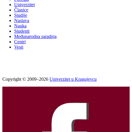
Univerzitet
Članice
Studije
Nastava
Nauka
Studenti
Međunarodna saradnja
Centri
Vesti
Copyright © 2009–2026
Univerzitet u Kragujevcu