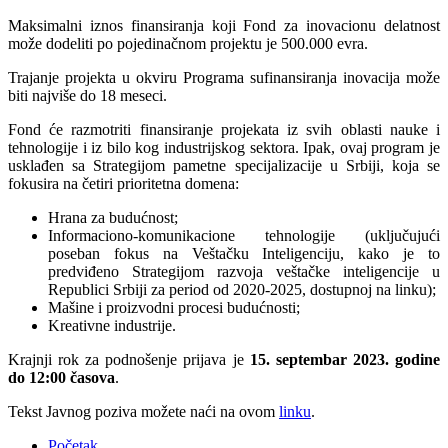
Maksimalni iznos finansiranja koji Fond za inovacionu delatnost
može dodeliti po pojedinačnom projektu je 500.000 evra.
Trajanje projekta u okviru Programa sufinansiranja inovacija može
biti najviše do 18 meseci.
Fond će razmotriti finansiranje projekata iz svih oblasti nauke i
tehnologije i iz bilo kog industrijskog sektora. Ipak, ovaj program je
usklađen sa Strategijom pametne specijalizacije u Srbiji, koja se
fokusira na četiri prioritetna domena:
Hrana za budućnost;
Informaciono-komunikacione tehnologije (uključujući
poseban fokus na Veštačku Inteligenciju, kako je to
predviđeno Strategijom razvoja veštačke inteligencije u
Republici Srbiji za period od 2020-2025, dostupnoj na linku);
Mašine i proizvodni procesi budućnosti;
Kreativne industrije.
Krajnji rok za podnošenje prijava je
15. septembar 2023. godine
do 12:00 časova
.
Tekst Javnog poziva možete naći na ovom
linku
.
Početak