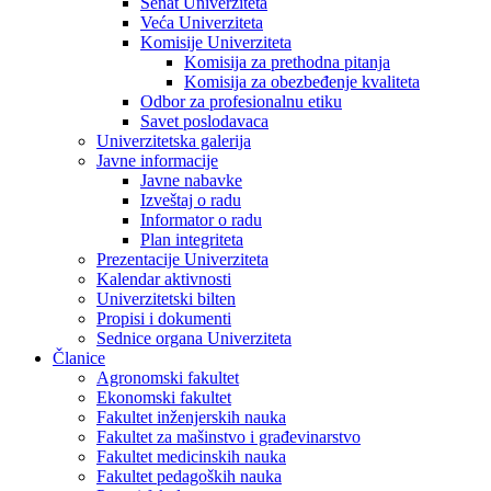
Senat Univerziteta
Veća Univerziteta
Komisije Univerziteta
Komisija za prethodna pitanja
Komisija za obezbeđenje kvaliteta
Odbor za profesionalnu etiku
Savet poslodavaca
Univerzitetska galerija
Javne informacije
Javne nabavke
Izveštaj o radu
Informator o radu
Plan integriteta
Prezentacije Univerziteta
Kalendar aktivnosti
Univerzitetski bilten
Propisi i dokumenti
Sednice organa Univerziteta
Članice
Agronomski fakultet
Ekonomski fakultet
Fakultet inženjerskih nauka
Fakultet za mašinstvo i građevinarstvo
Fakultet medicinskih nauka
Fakultet pedagoških nauka