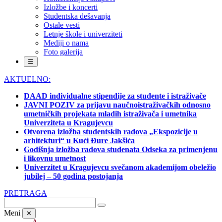
Izložbe i koncerti
Studentska dešavanja
Ostale vesti
Letnje škole i univerziteti
Mediji o nama
Foto galerija
☰
AKTUELNO:
DAAD individualne stipendije za studente i istraživače
JAVNI POZIV za prijavu naučnoistraživačkih odnosno
umetničkih projekata mladih istraživača i umetnika
Univerziteta u Kragujevcu
Otvorena izložba studentskih radova „Ekspozicije u
arhitekturi“ u Kući Đure Jakšića
Godišnja izložba radova studenata Odseka za primenjenu
i likovnu umetnost
Univerzitet u Kragujevcu svečanom akademijom obeležio
jubilej – 50 godina postojanja
PRETRAGA
Meni
✕