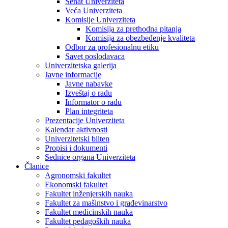
Senat Univerziteta
Veća Univerziteta
Komisije Univerziteta
Komisija za prethodna pitanja
Komisija za obezbeđenje kvaliteta
Odbor za profesionalnu etiku
Savet poslodavaca
Univerzitetska galerija
Javne informacije
Javne nabavke
Izveštaj o radu
Informator o radu
Plan integriteta
Prezentacije Univerziteta
Kalendar aktivnosti
Univerzitetski bilten
Propisi i dokumenti
Sednice organa Univerziteta
Članice
Agronomski fakultet
Ekonomski fakultet
Fakultet inženjerskih nauka
Fakultet za mašinstvo i građevinarstvo
Fakultet medicinskih nauka
Fakultet pedagoških nauka