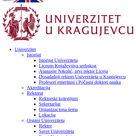
Univerzitet
Istorijat
Istorijat Univerziteta
Liceum Knjaževstva serbskog
Atanasije Nikolić, prvi rektor Liceja
Dosadašnji rektori Univerziteta u Kragujevcu
Profesori emeritusi i Počasni doktori nauka
Akreditacija
Rektorat
Rektorski kolegijum
Sekretarijat
Organizaciona šema
Lokacija
Organi Univerziteta
Rektor
Savet Univerziteta