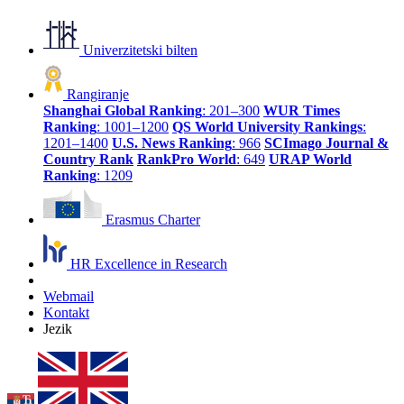
Univerzitetski bilten
Rangiranje
Shanghai Global Ranking
: 201–300
WUR Times
Ranking
: 1001–1200
QS World University Rankings
:
1201–1400
U.S. News Ranking
: 966
SCImago Journal &
Country Rank
RankPro World
: 649
URAP World
Ranking
: 1209
Erasmus Charter
HR Excellence in Research
Webmail
Kontakt
Jezik