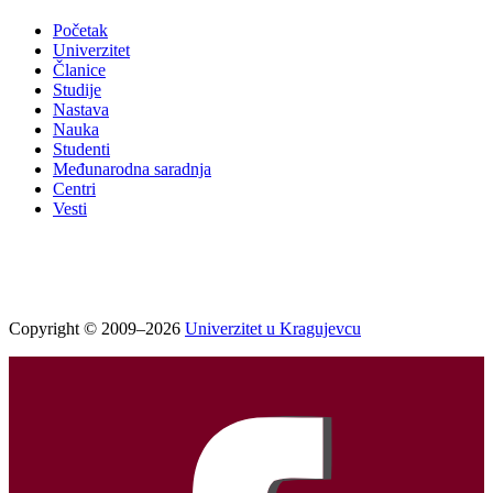
Početak
Univerzitet
Članice
Studije
Nastava
Nauka
Studenti
Međunarodna saradnja
Centri
Vesti
Copyright © 2009–2026
Univerzitet u Kragujevcu