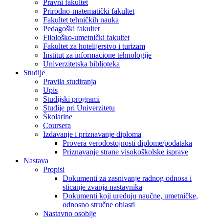
Pravni fakultet
Prirodno-matematički fakultet
Fakultet tehničkih nauka
Pedagoški fakultet
Filološko-umetnički fakultet
Fakultet za hotelijerstvo i turizam
Institut za informacione tehnologije
Univerzitetska biblioteka
Studije
Pravila studiranja
Upis
Studijski programi
Studije pri Univerzitetu
Školarine
Coursera
Izdavanje i priznavanje diploma
Provera verodostojnosti diplome/podataka
Priznavanje strane visokoškolske isprave
Nastava
Propisi
Dokumenti za zasnivanje radnog odnosa i
sticanje zvanja nastavnika
Dokumenti koji uređuju naučne, umetničke,
odnosno stručne oblasti
Nastavno osoblje