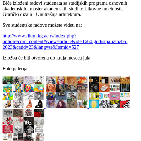
Biće izloženi radovi studenata sa studijskih programa osnovnih
akademskih i master akademskih studija: Likovne umetnosti,
Grafički dizajn i Unutrašnja arhitektura.
Sve studentske radove možete videti na:
http://www.filum.kg.ac.rs/index.php?
option=com_content&view=article&id=1660:godisnja-izlozba-
2023&catid=23&lang=sr&Itemid=527
Izložba će biti otvorena do kraja meseca jula.
Foto galerija