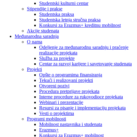
Studentski kulturni centar
Stipendije i prakse
Studentska praksa
Studentska letnja stručna praksa
Konkursi za Erazmus+ kreditnu mobilnost
Akcije studenata
Međunarodna saradnja
O nama
Odeljenje za međunarodnu saradnju i praćenje
realizacije projekata
Služba za projekte
Centar za razvoj karijere i savetovanje studenata
Projekti
Opšte o programima finansiranja
Tekući i realizovani projekti
Otvoreni pozivi
Procedura pretprijave projekata
Interne procedure za rukovodioce projekata
Webinari i prezentacije
Resursi za pisanje i implementaciju projekata
Vesti o projektima
Programi mobilnosti
Mobilnost nastavnika i studenata
Erazmus+
Konkursi za Erazmus+ mobilnost