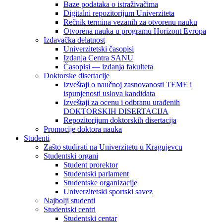
Baze podataka o istraživačima
Digitalni repozitorijum Univerziteta
Rečnik termina vezanih za otvorenu nauku
Otvorena nauka u programu Horizont Evropa
Izdavačka delatnost
Univerzitetski časopisi
Izdanja Centra SANU
Časopisi — izdanja fakulteta
Doktorske disertacije
Izveštaji o naučnoj zasnovanosti TEME i
ispunjenosti uslova kandidata
Izveštaji za ocenu i odbranu urađenih
DOKTORSKIH DISERTACIJA
Repozitorijum doktorskih disertacija
Promocije doktora nauka
Studenti
Zašto studirati na Univerzitetu u Kragujevcu
Studentski organi
Student prorektor
Studentski parlament
Studentske organizacije
Univerzitetski sportski savez
Najbolji studenti
Studentski centri
Studentski centar