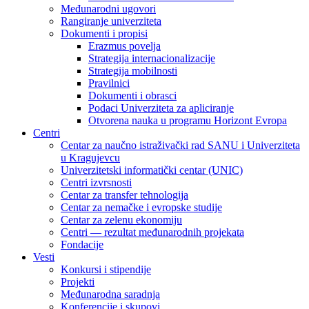
Međunarodni ugovori
Rangiranje univerziteta
Dokumenti i propisi
Erazmus povelja
Strategija internacionalizacije
Strategija mobilnosti
Pravilnici
Dokumenti i obrasci
Podaci Univerziteta za apliciranje
Otvorena nauka u programu Horizont Evropa
Centri
Centar za naučno istraživački rad SANU i Univerziteta
u Kragujevcu
Univerzitetski informatički centar (UNIC)
Centri izvrsnosti
Centar za transfer tehnologija
Centar za nemačke i evropske studije
Centar za zelenu ekonomiju
Centri — rezultat međunarodnih projekata
Fondacije
Vesti
Konkursi i stipendije
Projekti
Međunarodna saradnja
Konferencije i skupovi