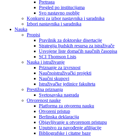
Pretraga
Pregled po institucijama
Svo nastavno osoblje
Konkursi za izbor nastavnika i saradnika
Izbori nastavnika i saradnika
Nauka
Propisi
Pravilnik za doktorske disertacije
Strategija ljudskih resursa za istraživače
Usvojene liste domaćih naučnih časopisa
SCI Thomson Lists
Nauka i istraživanje
Priznanje za izvrsnost
Naučnoistraživački projekti
Naučni skupovi
Istraživačke jedinice fakulteta
Prestižna priznanja
Svetosavska nagrada
Otvorenost nauke
Platforma za otvorenu nauku
Otvoreni pristup
Berlinska deklaracija
Objavljivanje u otvorenom pristupu
Uputstvo za navođenje afilijacije
Bibliografske i citatne baze