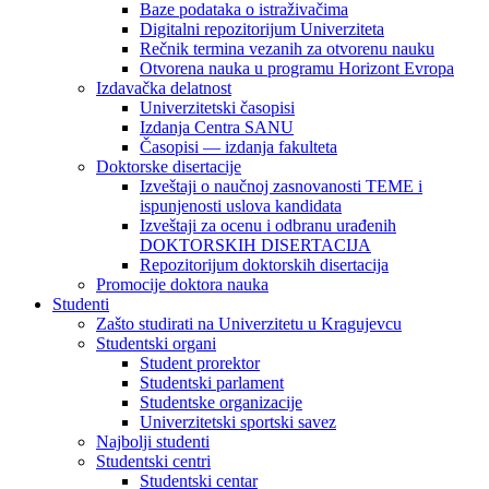
Baze podataka o istraživačima
Digitalni repozitorijum Univerziteta
Rečnik termina vezanih za otvorenu nauku
Otvorena nauka u programu Horizont Evropa
Izdavačka delatnost
Univerzitetski časopisi
Izdanja Centra SANU
Časopisi — izdanja fakulteta
Doktorske disertacije
Izveštaji o naučnoj zasnovanosti TEME i
ispunjenosti uslova kandidata
Izveštaji za ocenu i odbranu urađenih
DOKTORSKIH DISERTACIJA
Repozitorijum doktorskih disertacija
Promocije doktora nauka
Studenti
Zašto studirati na Univerzitetu u Kragujevcu
Studentski organi
Student prorektor
Studentski parlament
Studentske organizacije
Univerzitetski sportski savez
Najbolji studenti
Studentski centri
Studentski centar