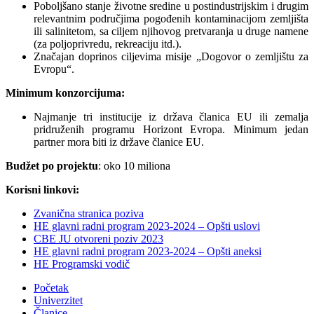
Poboljšano stanje životne sredine u postindustrijskim i drugim
relevantnim područjima pogođenih kontaminacijom zemljišta
ili salinitetom, sa ciljem njihovog pretvaranja u druge namene
(za poljoprivredu, rekreaciju itd.).
Značajan doprinos ciljevima misije „Dogovor o zemljištu za
Evropu“.
Minimum konzorcijuma:
Najmanje tri institucije iz država članica EU ili zemalja
pridruženih programu Horizont Evropa. Minimum jedan
partner mora biti iz države članice EU.
Budžet po projektu
: oko 10 miliona
Korisni linkovi:
Zvanična stranica poziva
HE glavni radni program 2023-2024 – Opšti uslovi
CBE JU otvoreni poziv 2023
HE glavni radni program 2023-2024 – Opšti aneksi
HE Programski vodič
Početak
Univerzitet
Članice