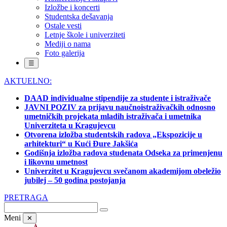
Izložbe i koncerti
Studentska dešavanja
Ostale vesti
Letnje škole i univerziteti
Mediji o nama
Foto galerija
☰
AKTUELNO:
DAAD individualne stipendije za studente i istraživače
JAVNI POZIV za prijavu naučnoistraživačkih odnosno
umetničkih projekata mladih istraživača i umetnika
Univerziteta u Kragujevcu
Otvorena izložba studentskih radova „Ekspozicije u
arhitekturi“ u Kući Đure Jakšića
Godišnja izložba radova studenata Odseka za primenjenu
i likovnu umetnost
Univerzitet u Kragujevcu svečanom akademijom obeležio
jubilej – 50 godina postojanja
PRETRAGA
Meni
✕