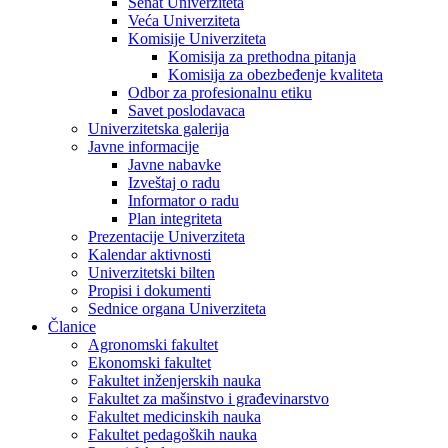
Senat Univerziteta
Veća Univerziteta
Komisije Univerziteta
Komisija za prethodna pitanja
Komisija za obezbeđenje kvaliteta
Odbor za profesionalnu etiku
Savet poslodavaca
Univerzitetska galerija
Javne informacije
Javne nabavke
Izveštaj o radu
Informator o radu
Plan integriteta
Prezentacije Univerziteta
Kalendar aktivnosti
Univerzitetski bilten
Propisi i dokumenti
Sednice organa Univerziteta
Članice
Agronomski fakultet
Ekonomski fakultet
Fakultet inženjerskih nauka
Fakultet za mašinstvo i građevinarstvo
Fakultet medicinskih nauka
Fakultet pedagoških nauka