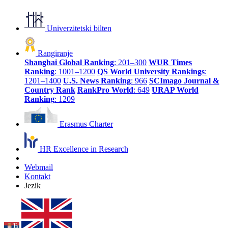
Univerzitetski bilten
Rangiranje
Shanghai Global Ranking
: 201–300
WUR Times
Ranking
: 1001–1200
QS World University Rankings
:
1201–1400
U.S. News Ranking
: 966
SCImago Journal &
Country Rank
RankPro World
: 649
URAP World
Ranking
: 1209
Erasmus Charter
HR Excellence in Research
Webmail
Kontakt
Jezik