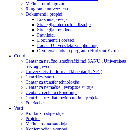
Međunarodni ugovori
Rangiranje univerziteta
Dokumenti i propisi
Erazmus povelja
Strategija internacionalizacije
Strategija mobilnosti
Pravilnici
Dokumenti i obrasci
Podaci Univerziteta za apliciranje
Otvorena nauka u programu Horizont Evropa
Centri
Centar za naučno istraživački rad SANU i Univerziteta
u Kragujevcu
Univerzitetski informatički centar (UNIC)
Centri izvrsnosti
Centar za transfer tehnologija
Centar za nemačke i evropske studije
Centar za zelenu ekonomiju
Centri — rezultat međunarodnih projekata
Fondacije
Vesti
Konkursi i stipendije
Projekti
Međunarodna saradnja
Konferencije i skupovi