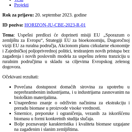
Projekti
Rok za prijavu:
20. septembar 2023. godine
ID poziva:
HORIZON-JU-CBE-2023-R-01
Tema
: Uspešni predlozi će doprineti misiji EU „Sporazum o
zemljištu za Evropu“, Strategiji EU za bioekonomiju, Dugoročnoj
viziji EU za ruralna područja, Akcionom planu cirkularne ekonomije
i Zajedničkoj poljoprivrednoj politici, testiranjem novih pristupa bez
zagađenja i novih poslovnih modela za uspešnu zelenu tranziciju u
ruralnim područjima u skladu sa ciljevima Evropskog zelenog
dogovora.
Očekivani rezultati:
Povećana dostupnost domaćih sirovina za upotrebu u
neprehrambenim industrijama, i u industrijama zasnovanim na
biološkim materijalima.
Unapređeno znanje o održivim načinima za ekstrakciju i
preradu biomase u proizvode visoke vrednosti.
Smernice, preporuke i ograničenja, vezanih za iskorišćenu
biomasu u formi konkretnih studija slučaja.
Bolje poznavanje karakteristika i kvaliteta biomase uzgajane
na zagađenim i slanim zemljištima.