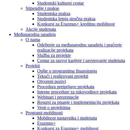
Studentski kulturni centar
Stipendije i prakse
Studentska praksa
Studentska letnja stručna praksa
Konkursi za Erazmus+ kreditnu mobilnost
Akcije studenata
Međunarodna saradnja
O nama
Odeljenje za međunarodnu saradnju i praćenje
realizacije projekata
Služba za projekte
Centar za razvoj karijere i savetovanje studenata
Projekti
Opšte o programima finansiranja
Tekući i realizovani projekti
Otvoreni pozivi
Procedura pretprijave projekata
Interne procedure za rukovodioce projekata
Webinari i prezentacije
Resursi za pisanje i implementaciju projekata
Vesti o projektima
Programi mobilnosti
Mobilnost nastavnika i studenata
Erazmus+
Konkursi za Erazmus+ mobilnost