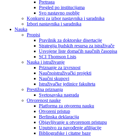
Pretraga
Pregled po institucijama
Svo nastavno osoblje
Konkursi za izbor nastavnika i saradnika
Izbori nastavnika i saradnika
Nauka
Propisi
Pravilnik za doktorske disertacije
Strategija ljudskih resursa za istraživače
Usvojene liste domaćih naučnih časopisa
SCI Thomson Lists
Nauka i istraživanje
Priznanje za izvrsnost
Naučnoistraživački projekti
Naučni skupovi
Istraživačke jedinice fakulteta
Prestižna priznanja
Svetosavska nagrada
Otvorenost nauke
Platforma za otvorenu nauku
Otvoreni pristup
Berlinska deklaracija
Objavljivanje u otvorenom pristupu
Uputstvo za navođenje afilijacije
Bibliografske i citatne baze