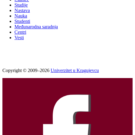
Studije
Nastava
Nauka
Studenti
Međunarodna saradnja
Centri
Vesti
Copyright © 2009–2026
Univerzitet u Kragujevcu