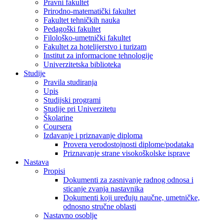
Pravni fakultet
Prirodno-matematički fakultet
Fakultet tehničkih nauka
Pedagoški fakultet
Filološko-umetnički fakultet
Fakultet za hotelijerstvo i turizam
Institut za informacione tehnologije
Univerzitetska biblioteka
Studije
Pravila studiranja
Upis
Studijski programi
Studije pri Univerzitetu
Školarine
Coursera
Izdavanje i priznavanje diploma
Provera verodostojnosti diplome/podataka
Priznavanje strane visokoškolske isprave
Nastava
Propisi
Dokumenti za zasnivanje radnog odnosa i
sticanje zvanja nastavnika
Dokumenti koji uređuju naučne, umetničke,
odnosno stručne oblasti
Nastavno osoblje