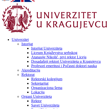
Univerzitet
Istorijat
Istorijat Univerziteta
Liceum Knjaževstva serbskog
Atanasije Nikolić, prvi rektor Liceja
Dosadašnji rektori Univerziteta u Kragujevcu
Profesori emeritusi i Počasni doktori nauka
Akreditacija
Rektorat
Rektorski kolegijum
Sekretarijat
Organizaciona šema
Lokacija
Organi Univerziteta
Rektor
Savet Univerziteta