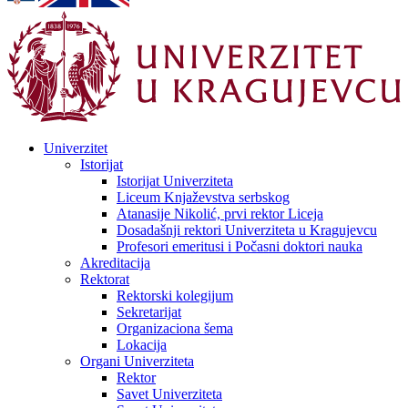
Univerzitet
Istorijat
Istorijat Univerziteta
Liceum Knjaževstva serbskog
Atanasije Nikolić, prvi rektor Liceja
Dosadašnji rektori Univerziteta u Kragujevcu
Profesori emeritusi i Počasni doktori nauka
Akreditacija
Rektorat
Rektorski kolegijum
Sekretarijat
Organizaciona šema
Lokacija
Organi Univerziteta
Rektor
Savet Univerziteta