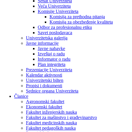
Senat Univerziteta
Veća Univerziteta
Komisije Univerziteta
Komisija za prethodna pitanja
Komisija za obezbeđenje kvaliteta
Odbor za profesionalnu etiku
Savet poslodavaca
Univerzitetska galerija
Javne informacije
Javne nabavke
Izveštaj o radu
Informator o radu
Plan integriteta
Prezentacije Univerziteta
Kalendar aktivnosti
Univerzitetski bilten
Propisi i dokumenti
Sednice organa Univerziteta
Članice
Agronomski fakultet
Ekonomski fakultet
Fakultet inženjerskih nauka
Fakultet za mašinstvo i građevinarstvo
Fakultet medicinskih nauka
Fakultet pedagoških nauka