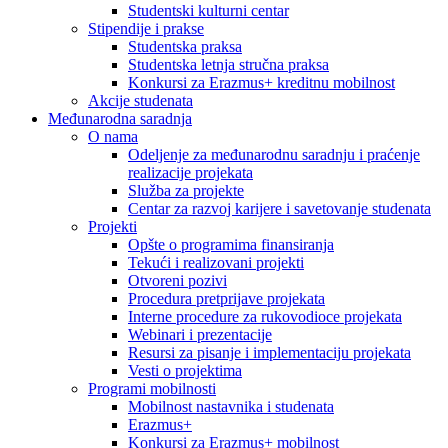
Studentski kulturni centar
Stipendije i prakse
Studentska praksa
Studentska letnja stručna praksa
Konkursi za Erazmus+ kreditnu mobilnost
Akcije studenata
Međunarodna saradnja
O nama
Odeljenje za međunarodnu saradnju i praćenje
realizacije projekata
Služba za projekte
Centar za razvoj karijere i savetovanje studenata
Projekti
Opšte o programima finansiranja
Tekući i realizovani projekti
Otvoreni pozivi
Procedura pretprijave projekata
Interne procedure za rukovodioce projekata
Webinari i prezentacije
Resursi za pisanje i implementaciju projekata
Vesti o projektima
Programi mobilnosti
Mobilnost nastavnika i studenata
Erazmus+
Konkursi za Erazmus+ mobilnost