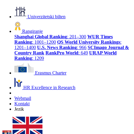
Univerzitetski bilten
Rangiranje
Shanghai Global Ranking
: 201–300
WUR Times
Ranking
: 1001–1200
QS World University Rankings
:
1201–1400
U.S. News Ranking
: 966
SCImago Journal &
Country Rank
RankPro World
: 649
URAP World
Ranking
: 1209
Erasmus Charter
HR Excellence in Research
Webmail
Kontakt
Jezik