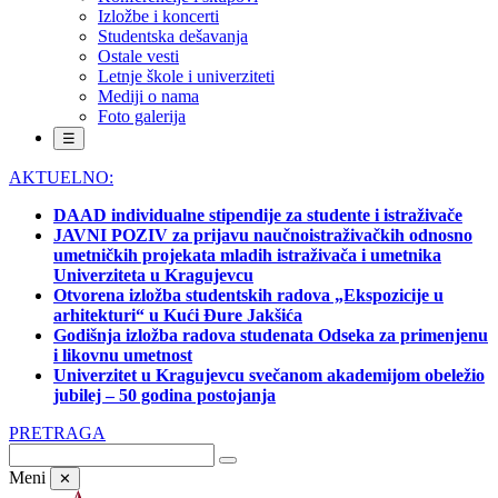
Izložbe i koncerti
Studentska dešavanja
Ostale vesti
Letnje škole i univerziteti
Mediji o nama
Foto galerija
☰
AKTUELNO:
DAAD individualne stipendije za studente i istraživače
JAVNI POZIV za prijavu naučnoistraživačkih odnosno
umetničkih projekata mladih istraživača i umetnika
Univerziteta u Kragujevcu
Otvorena izložba studentskih radova „Ekspozicije u
arhitekturi“ u Kući Đure Jakšića
Godišnja izložba radova studenata Odseka za primenjenu
i likovnu umetnost
Univerzitet u Kragujevcu svečanom akademijom obeležio
jubilej – 50 godina postojanja
PRETRAGA
Meni
✕