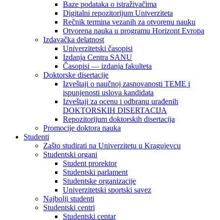
Baze podataka o istraživačima
Digitalni repozitorijum Univerziteta
Rečnik termina vezanih za otvorenu nauku
Otvorena nauka u programu Horizont Evropa
Izdavačka delatnost
Univerzitetski časopisi
Izdanja Centra SANU
Časopisi — izdanja fakulteta
Doktorske disertacije
Izveštaji o naučnoj zasnovanosti TEME i
ispunjenosti uslova kandidata
Izveštaji za ocenu i odbranu urađenih
DOKTORSKIH DISERTACIJA
Repozitorijum doktorskih disertacija
Promocije doktora nauka
Studenti
Zašto studirati na Univerzitetu u Kragujevcu
Studentski organi
Student prorektor
Studentski parlament
Studentske organizacije
Univerzitetski sportski savez
Najbolji studenti
Studentski centri
Studentski centar