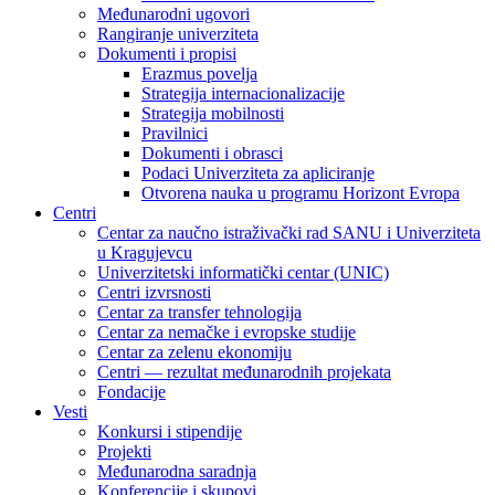
Međunarodni ugovori
Rangiranje univerziteta
Dokumenti i propisi
Erazmus povelja
Strategija internacionalizacije
Strategija mobilnosti
Pravilnici
Dokumenti i obrasci
Podaci Univerziteta za apliciranje
Otvorena nauka u programu Horizont Evropa
Centri
Centar za naučno istraživački rad SANU i Univerziteta
u Kragujevcu
Univerzitetski informatički centar (UNIC)
Centri izvrsnosti
Centar za transfer tehnologija
Centar za nemačke i evropske studije
Centar za zelenu ekonomiju
Centri — rezultat međunarodnih projekata
Fondacije
Vesti
Konkursi i stipendije
Projekti
Međunarodna saradnja
Konferencije i skupovi