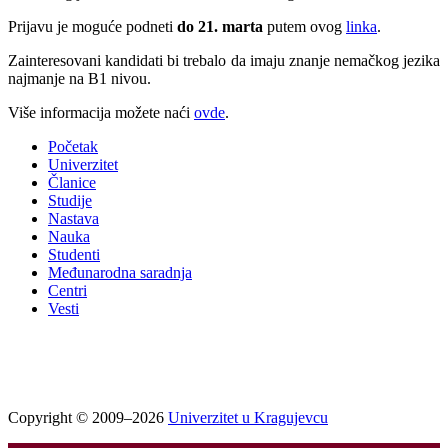
Prijavu je moguće podneti
do 21. marta
putem ovog
linka
.
Zainteresovani kandidati bi trebalo da imaju znanje nemačkog jezika
najmanje na B1 nivou.
Više informacija možete naći
ovde
.
Početak
Univerzitet
Članice
Studije
Nastava
Nauka
Studenti
Međunarodna saradnja
Centri
Vesti
Copyright © 2009–2026
Univerzitet u Kragujevcu