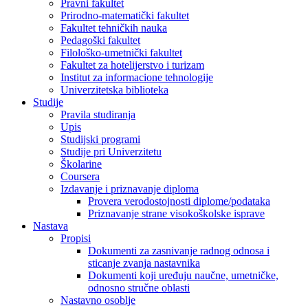
Pravni fakultet
Prirodno-matematički fakultet
Fakultet tehničkih nauka
Pedagoški fakultet
Filološko-umetnički fakultet
Fakultet za hotelijerstvo i turizam
Institut za informacione tehnologije
Univerzitetska biblioteka
Studije
Pravila studiranja
Upis
Studijski programi
Studije pri Univerzitetu
Školarine
Coursera
Izdavanje i priznavanje diploma
Provera verodostojnosti diplome/podataka
Priznavanje strane visokoškolske isprave
Nastava
Propisi
Dokumenti za zasnivanje radnog odnosa i
sticanje zvanja nastavnika
Dokumenti koji uređuju naučne, umetničke,
odnosno stručne oblasti
Nastavno osoblje