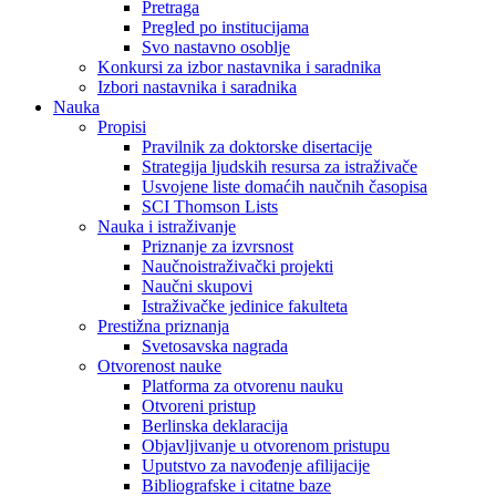
Pretraga
Pregled po institucijama
Svo nastavno osoblje
Konkursi za izbor nastavnika i saradnika
Izbori nastavnika i saradnika
Nauka
Propisi
Pravilnik za doktorske disertacije
Strategija ljudskih resursa za istraživače
Usvojene liste domaćih naučnih časopisa
SCI Thomson Lists
Nauka i istraživanje
Priznanje za izvrsnost
Naučnoistraživački projekti
Naučni skupovi
Istraživačke jedinice fakulteta
Prestižna priznanja
Svetosavska nagrada
Otvorenost nauke
Platforma za otvorenu nauku
Otvoreni pristup
Berlinska deklaracija
Objavljivanje u otvorenom pristupu
Uputstvo za navođenje afilijacije
Bibliografske i citatne baze