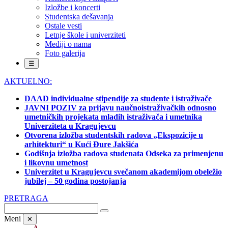
Izložbe i koncerti
Studentska dešavanja
Ostale vesti
Letnje škole i univerziteti
Mediji o nama
Foto galerija
☰
AKTUELNO:
DAAD individualne stipendije za studente i istraživače
JAVNI POZIV za prijavu naučnoistraživačkih odnosno
umetničkih projekata mladih istraživača i umetnika
Univerziteta u Kragujevcu
Otvorena izložba studentskih radova „Ekspozicije u
arhitekturi“ u Kući Đure Jakšića
Godišnja izložba radova studenata Odseka za primenjenu
i likovnu umetnost
Univerzitet u Kragujevcu svečanom akademijom obeležio
jubilej – 50 godina postojanja
PRETRAGA
Meni
✕