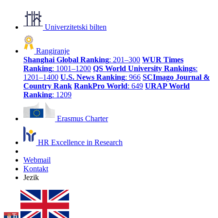
Univerzitetski bilten
Rangiranje
Shanghai Global Ranking
: 201–300
WUR Times
Ranking
: 1001–1200
QS World University Rankings
:
1201–1400
U.S. News Ranking
: 966
SCImago Journal &
Country Rank
RankPro World
: 649
URAP World
Ranking
: 1209
Erasmus Charter
HR Excellence in Research
Webmail
Kontakt
Jezik