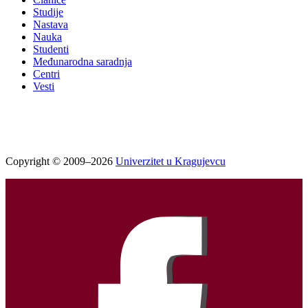
Studije
Nastava
Nauka
Studenti
Međunarodna saradnja
Centri
Vesti
Copyright © 2009–2026
Univerzitet u Kragujevcu