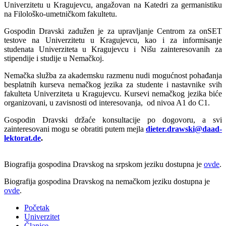
Univerzitetu u Kragujevcu, angažovan na Katedri za germanistiku
na Filološko-umetničkom fakultetu.
Gospodin Dravski zadužen je za upravljanje Centrom za onSET
testove na Univerzitetu u Kragujevcu, kao i za informisanje
studenata Univerziteta u Kragujevcu i Nišu zainteresovanih za
stipendije i studije u Nemačkoj.
Nemačka služba za akademsku razmenu nudi mogućnost pohađanja
besplatnih kurseva nemačkog jezika za studente i nastavnike svih
fakulteta Univerziteta u Kragujevcu. Kursevi nemačkog jezika biće
organizovani, u zavisnosti od interesovanja, od nivoa A1 do C1.
Gospodin Dravski držaće konsultacije po dogovoru, a svi
zainteresovani mogu se obratiti putem mejla
dieter.drawski@daad-
lektorat.de
.
Biografija gospodina Dravskog na srpskom jeziku dostupna je
ovde
.
Biografija gospodina Dravskog na nemačkom jeziku dostupna je
ovde
.
Početak
Univerzitet
Članice