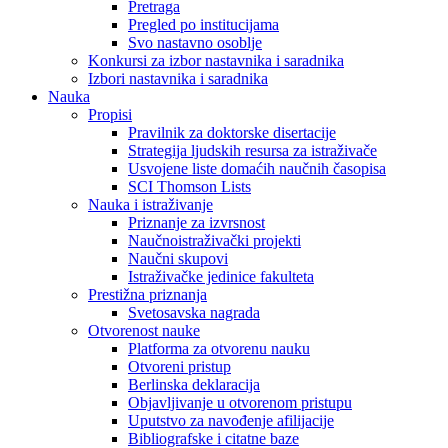
Pretraga
Pregled po institucijama
Svo nastavno osoblje
Konkursi za izbor nastavnika i saradnika
Izbori nastavnika i saradnika
Nauka
Propisi
Pravilnik za doktorske disertacije
Strategija ljudskih resursa za istraživače
Usvojene liste domaćih naučnih časopisa
SCI Thomson Lists
Nauka i istraživanje
Priznanje za izvrsnost
Naučnoistraživački projekti
Naučni skupovi
Istraživačke jedinice fakulteta
Prestižna priznanja
Svetosavska nagrada
Otvorenost nauke
Platforma za otvorenu nauku
Otvoreni pristup
Berlinska deklaracija
Objavljivanje u otvorenom pristupu
Uputstvo za navođenje afilijacije
Bibliografske i citatne baze