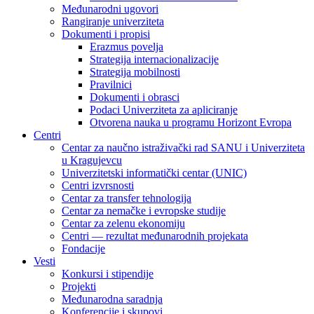
Međunarodni ugovori
Rangiranje univerziteta
Dokumenti i propisi
Erazmus povelja
Strategija internacionalizacije
Strategija mobilnosti
Pravilnici
Dokumenti i obrasci
Podaci Univerziteta za apliciranje
Otvorena nauka u programu Horizont Evropa
Centri
Centar za naučno istraživački rad SANU i Univerziteta
u Kragujevcu
Univerzitetski informatički centar (UNIC)
Centri izvrsnosti
Centar za transfer tehnologija
Centar za nemačke i evropske studije
Centar za zelenu ekonomiju
Centri — rezultat međunarodnih projekata
Fondacije
Vesti
Konkursi i stipendije
Projekti
Međunarodna saradnja
Konferencije i skupovi