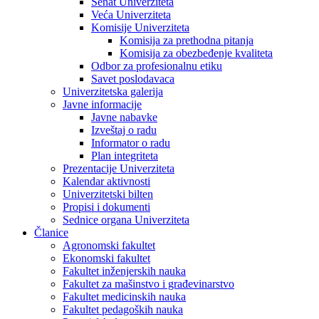
Senat Univerziteta
Veća Univerziteta
Komisije Univerziteta
Komisija za prethodna pitanja
Komisija za obezbeđenje kvaliteta
Odbor za profesionalnu etiku
Savet poslodavaca
Univerzitetska galerija
Javne informacije
Javne nabavke
Izveštaj o radu
Informator o radu
Plan integriteta
Prezentacije Univerziteta
Kalendar aktivnosti
Univerzitetski bilten
Propisi i dokumenti
Sednice organa Univerziteta
Članice
Agronomski fakultet
Ekonomski fakultet
Fakultet inženjerskih nauka
Fakultet za mašinstvo i građevinarstvo
Fakultet medicinskih nauka
Fakultet pedagoških nauka