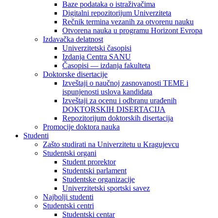
Baze podataka o istraživačima
Digitalni repozitorijum Univerziteta
Rečnik termina vezanih za otvorenu nauku
Otvorena nauka u programu Horizont Evropa
Izdavačka delatnost
Univerzitetski časopisi
Izdanja Centra SANU
Časopisi — izdanja fakulteta
Doktorske disertacije
Izveštaji o naučnoj zasnovanosti TEME i
ispunjenosti uslova kandidata
Izveštaji za ocenu i odbranu urađenih
DOKTORSKIH DISERTACIJA
Repozitorijum doktorskih disertacija
Promocije doktora nauka
Studenti
Zašto studirati na Univerzitetu u Kragujevcu
Studentski organi
Student prorektor
Studentski parlament
Studentske organizacije
Univerzitetski sportski savez
Najbolji studenti
Studentski centri
Studentski centar