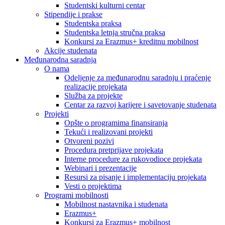
Studentski kulturni centar
Stipendije i prakse
Studentska praksa
Studentska letnja stručna praksa
Konkursi za Erazmus+ kreditnu mobilnost
Akcije studenata
Međunarodna saradnja
O nama
Odeljenje za međunarodnu saradnju i praćenje
realizacije projekata
Služba za projekte
Centar za razvoj karijere i savetovanje studenata
Projekti
Opšte o programima finansiranja
Tekući i realizovani projekti
Otvoreni pozivi
Procedura pretprijave projekata
Interne procedure za rukovodioce projekata
Webinari i prezentacije
Resursi za pisanje i implementaciju projekata
Vesti o projektima
Programi mobilnosti
Mobilnost nastavnika i studenata
Erazmus+
Konkursi za Erazmus+ mobilnost