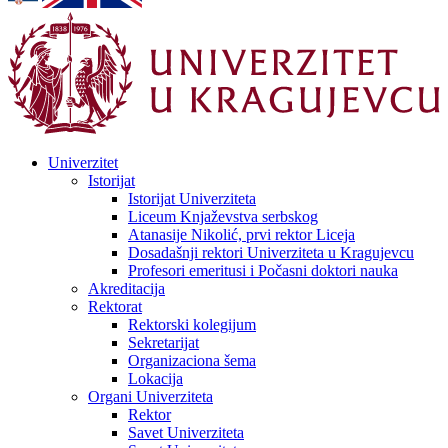
Univerzitet
Istorijat
Istorijat Univerziteta
Liceum Knjaževstva serbskog
Atanasije Nikolić, prvi rektor Liceja
Dosadašnji rektori Univerziteta u Kragujevcu
Profesori emeritusi i Počasni doktori nauka
Akreditacija
Rektorat
Rektorski kolegijum
Sekretarijat
Organizaciona šema
Lokacija
Organi Univerziteta
Rektor
Savet Univerziteta