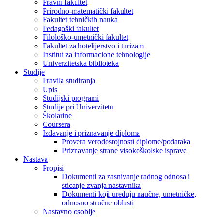
Pravni fakultet
Prirodno-matematički fakultet
Fakultet tehničkih nauka
Pedagoški fakultet
Filološko-umetnički fakultet
Fakultet za hotelijerstvo i turizam
Institut za informacione tehnologije
Univerzitetska biblioteka
Studije
Pravila studiranja
Upis
Studijski programi
Studije pri Univerzitetu
Školarine
Coursera
Izdavanje i priznavanje diploma
Provera verodostojnosti diplome/podataka
Priznavanje strane visokoškolske isprave
Nastava
Propisi
Dokumenti za zasnivanje radnog odnosa i
sticanje zvanja nastavnika
Dokumenti koji uređuju naučne, umetničke,
odnosno stručne oblasti
Nastavno osoblje