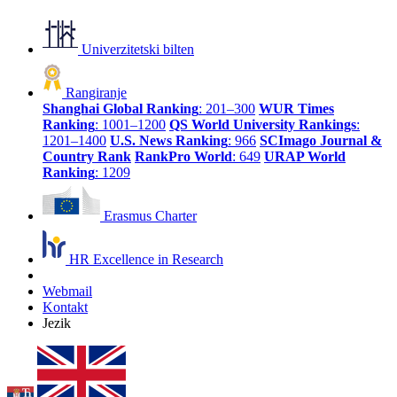
Univerzitetski bilten
Rangiranje
Shanghai Global Ranking
: 201–300
WUR Times
Ranking
: 1001–1200
QS World University Rankings
:
1201–1400
U.S. News Ranking
: 966
SCImago Journal &
Country Rank
RankPro World
: 649
URAP World
Ranking
: 1209
Erasmus Charter
HR Excellence in Research
Webmail
Kontakt
Jezik