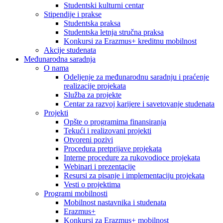
Studentski kulturni centar
Stipendije i prakse
Studentska praksa
Studentska letnja stručna praksa
Konkursi za Erazmus+ kreditnu mobilnost
Akcije studenata
Međunarodna saradnja
O nama
Odeljenje za međunarodnu saradnju i praćenje
realizacije projekata
Služba za projekte
Centar za razvoj karijere i savetovanje studenata
Projekti
Opšte o programima finansiranja
Tekući i realizovani projekti
Otvoreni pozivi
Procedura pretprijave projekata
Interne procedure za rukovodioce projekata
Webinari i prezentacije
Resursi za pisanje i implementaciju projekata
Vesti o projektima
Programi mobilnosti
Mobilnost nastavnika i studenata
Erazmus+
Konkursi za Erazmus+ mobilnost