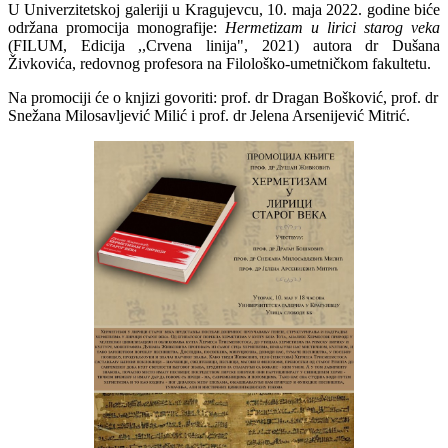
U Univerzitetskoj galeriji u Kragujevcu, 10. maja 2022. godine biće
održana promocija monografije:
Hermetizam u lirici starog veka
(FILUM, Edicija ,,Crvena linija", 2021) autora dr Dušana
Živkovića, redovnog profesora na Filološko-umetničkom fakultetu.
Na promociji će o knjizi govoriti: prof. dr Dragan Bošković, prof. dr
Snežana Milosavljević Milić i prof. dr Jelena Arsenijević Mitrić.