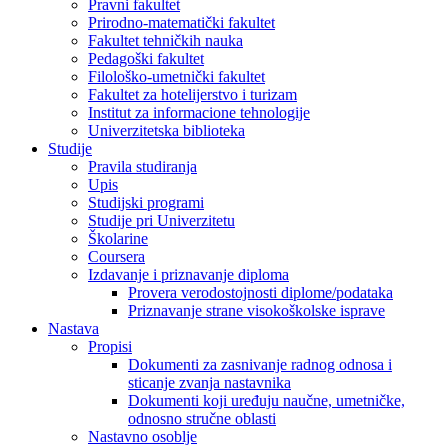
Pravni fakultet
Prirodno-matematički fakultet
Fakultet tehničkih nauka
Pedagoški fakultet
Filološko-umetnički fakultet
Fakultet za hotelijerstvo i turizam
Institut za informacione tehnologije
Univerzitetska biblioteka
Studije
Pravila studiranja
Upis
Studijski programi
Studije pri Univerzitetu
Školarine
Coursera
Izdavanje i priznavanje diploma
Provera verodostojnosti diplome/podataka
Priznavanje strane visokoškolske isprave
Nastava
Propisi
Dokumenti za zasnivanje radnog odnosa i
sticanje zvanja nastavnika
Dokumenti koji uređuju naučne, umetničke,
odnosno stručne oblasti
Nastavno osoblje