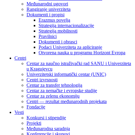
Međunarodni ugovori
Rangiranje univerziteta
Dokumenti i propisi
Erazmus povelja
Strategija internacionalizacije
Strategija mobilnosti
Pravilnici
Dokumenti i obrasci
Podaci Univerziteta za apliciranje
Otvorena nauka u programu Horizont Evropa
Centri
Centar za naučno istraživački rad SANU i Univerziteta
u Kragujevcu
Univerzitetski informatički centar (UNIC)
Centri izvrsnosti
Centar za transfer tehnologija
Centar za nemačke i evropske studije
Centar za zelenu ekonomiju
Centri — rezultat međunarodnih projekata
Fondacije
Vesti
Konkursi i stipendije
Projekti
Međunarodna saradnja
Konferencije i skupovi