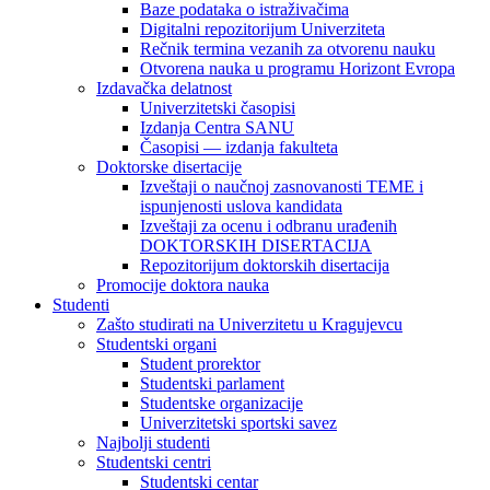
Baze podataka o istraživačima
Digitalni repozitorijum Univerziteta
Rečnik termina vezanih za otvorenu nauku
Otvorena nauka u programu Horizont Evropa
Izdavačka delatnost
Univerzitetski časopisi
Izdanja Centra SANU
Časopisi — izdanja fakulteta
Doktorske disertacije
Izveštaji o naučnoj zasnovanosti TEME i
ispunjenosti uslova kandidata
Izveštaji za ocenu i odbranu urađenih
DOKTORSKIH DISERTACIJA
Repozitorijum doktorskih disertacija
Promocije doktora nauka
Studenti
Zašto studirati na Univerzitetu u Kragujevcu
Studentski organi
Student prorektor
Studentski parlament
Studentske organizacije
Univerzitetski sportski savez
Najbolji studenti
Studentski centri
Studentski centar