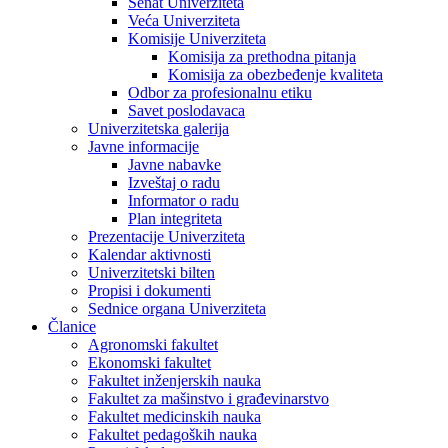
Senat Univerziteta
Veća Univerziteta
Komisije Univerziteta
Komisija za prethodna pitanja
Komisija za obezbeđenje kvaliteta
Odbor za profesionalnu etiku
Savet poslodavaca
Univerzitetska galerija
Javne informacije
Javne nabavke
Izveštaj o radu
Informator o radu
Plan integriteta
Prezentacije Univerziteta
Kalendar aktivnosti
Univerzitetski bilten
Propisi i dokumenti
Sednice organa Univerziteta
Članice
Agronomski fakultet
Ekonomski fakultet
Fakultet inženjerskih nauka
Fakultet za mašinstvo i građevinarstvo
Fakultet medicinskih nauka
Fakultet pedagoških nauka