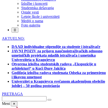
Izložbe i koncerti
Studentska dešavanja
Ostale vesti
Letnje škole i univerziteti
Mediji o nama
Foto galerija
☰
AKTUELNO:
DAAD individualne stipendije za studente i istraživače
JAVNI POZIV za prijavu naučnoistraživačkih odnosno
umetničkih projekata mladih istraživača i umetnika
Univerziteta u Kragujevcu
Otvorena izložba studentskih radova „Ekspozicije u
arhitekturi“ u Kući Đure Jakšića
Godišnja izložba radova studenata Odseka za primenjenu
i likovnu umetnost
Univerzitet u Kragujevcu svečanom akademijom obeležio
jubilej – 50 godina postojanja
PRETRAGA
Meni
✕