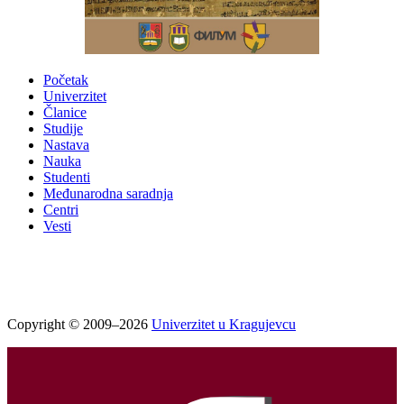
Početak
Univerzitet
Članice
Studije
Nastava
Nauka
Studenti
Međunarodna saradnja
Centri
Vesti
Copyright © 2009–2026
Univerzitet u Kragujevcu