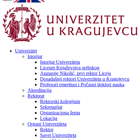
Univerzitet
Istorijat
Istorijat Univerziteta
Liceum Knjaževstva serbskog
Atanasije Nikolić, prvi rektor Liceja
Dosadašnji rektori Univerziteta u Kragujevcu
Profesori emeritusi i Počasni doktori nauka
Akreditacija
Rektorat
Rektorski kolegijum
Sekretarijat
Organizaciona šema
Lokacija
Organi Univerziteta
Rektor
Savet Univerziteta