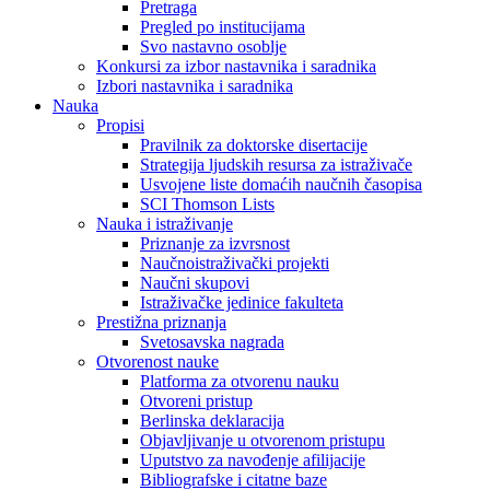
Pretraga
Pregled po institucijama
Svo nastavno osoblje
Konkursi za izbor nastavnika i saradnika
Izbori nastavnika i saradnika
Nauka
Propisi
Pravilnik za doktorske disertacije
Strategija ljudskih resursa za istraživače
Usvojene liste domaćih naučnih časopisa
SCI Thomson Lists
Nauka i istraživanje
Priznanje za izvrsnost
Naučnoistraživački projekti
Naučni skupovi
Istraživačke jedinice fakulteta
Prestižna priznanja
Svetosavska nagrada
Otvorenost nauke
Platforma za otvorenu nauku
Otvoreni pristup
Berlinska deklaracija
Objavljivanje u otvorenom pristupu
Uputstvo za navođenje afilijacije
Bibliografske i citatne baze