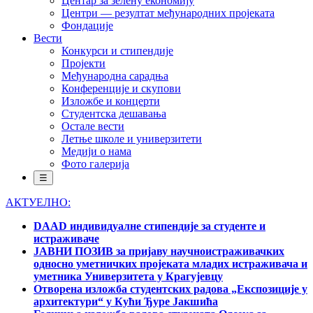
Центар за зелену економију
Центри — резултат међународних пројеката
Фондације
Вести
Конкурси и стипендије
Пројекти
Међународна сарадња
Конференције и скупови
Изложбе и концерти
Студентска дешавања
Остале вести
Летње школе и универзитети
Медији о нама
Фото галерија
☰
АКТУЕЛНО:
DAAD индивидуалне стипендије за студенте и
истраживаче
ЈАВНИ ПОЗИВ за пријаву научноистраживачких
односно уметничких пројеката младих истраживача и
уметника Универзитета у Крагујевцу
Отворена изложба студентских радова „Експозиције у
архитектури“ у Кући Ђуре Јакшића