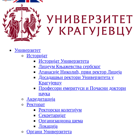
Универзитет
Историјат
Историјат Универзитета
Лицеум Књажевства сербског
Атанасије Николић, први ректор Лицеја
Досадашњи ректори Универзитета у
Крагујевцу
Професори емеритуси и Почасни доктори
наука
Акредитација
Ректорат
Ректорски колегијум
Секретаријат
Организациона шема
Локација
Органи Универзитета