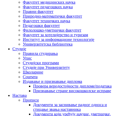
Факултет медицинских наука
Факултет педагошких наука
Правни факултет
Природно-математички факултет
Факултет техничких наука
Педагошки факултет
Филолошко-уметнички факултет
Факултет за хотелијерство и туризам
Институт за информационе технологије
Универзитетска библиотека
Студије
Правила студирања
Упис
Студијски програми
Студије при Универзитету
Школарине
Coursera
Издавање и признавање диплома
Провера веродостојности дипломе/података
Признавање стране високошколске исправе
Настава
Прописи
Документи за заснивање радног односа и
стицање звања наставника
Документи који уређују научне, уметничке,