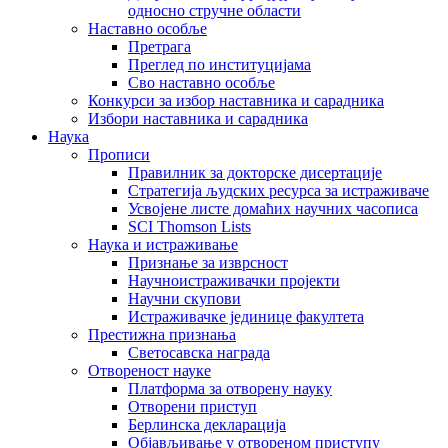
односно стручне области
Наставно особље
Претрага
Преглед по институцијама
Сво наставно особље
Конкурси за избор наставника и сарадника
Избори наставника и сарадника
Наука
Прописи
Правилник за докторске дисертације
Стратегија људских ресурса за истраживаче
Усвојене листе домаћих научних часописа
SCI Thomson Lists
Наука и истраживање
Признање за изврсност
Научноистраживачки пројекти
Научни скупови
Истраживачке јединице факултета
Престижна признања
Светосавска награда
Отвореност науке
Платформа за отворену науку
Отворени приступ
Берлинска декларација
Објављивање у отвореном приступу