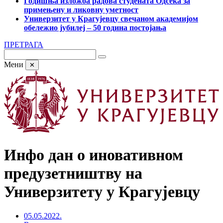
Годишња изложба радова студената Одсека за
примењену и ликовну уметност
Универзитет у Крагујевцу свечаном академијом
обележио јубилеј – 50 година постојања
ПРЕТРАГА
Мени
✕
Инфо дан о иновативном
предузетништву на
Универзитету у Крагујевцу
05.05.2022.