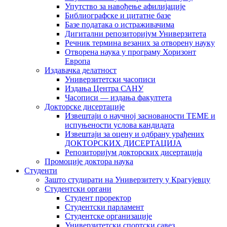
Упутство за навођење афилијације
Библиографске и цитатне базе
Базе података о истраживачима
Дигитални репозиторијум Универзитета
Рeчник термина везаних за отворену науку
Отворена наука у програму Хоризонт
Европа
Издавачка делатност
Универзитетски часописи
Издања Центра САНУ
Часописи — издања факултета
Докторске дисертације
Извештаји о научној заснованости ТЕМЕ и
испуњености услова кандидата
Извештаји за оцену и одбрану урађених
ДОКТОРСКИХ ДИСЕРТАЦИЈА
Репозиторијум докторских дисертација
Промоције доктора наука
Студенти
Зашто студирати на Универзитету у Крагујевцу
Студентски органи
Студент проректор
Студентски парламент
Студентске организације
Универзитетски спортски савез