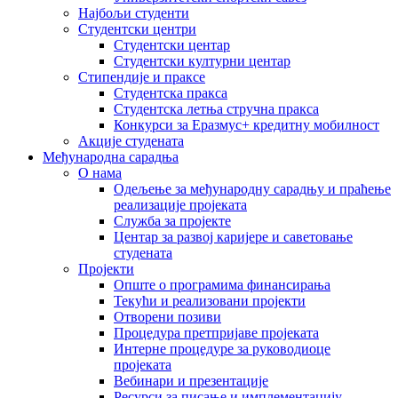
Најбољи студенти
Студентски центри
Студентски центар
Студентски културни центар
Стипендије и праксе
Студентска пракса
Студентска летња стручна пракса
Конкурси за Еразмус+ кредитну мобилност
Акције студената
Међународна сарадња
О нама
Одељење за међународну сарадњу и праћење
реализације пројеката
Служба за пројекте
Центар за развој каријере и саветовање
студената
Пројекти
Опште о програмима финансирања
Текући и реализовани пројекти
Отворени позиви
Процедура претпријаве пројеката
Интерне процедуре за руководиоце
пројеката
Вебинари и презентације
Ресурси за писање и имплементацију