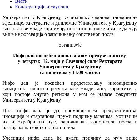
Вести
Конференције и скупови
Универзитет у Крагујевцу, уз подршку чланова иновационе
заједнице, за студенте и дипломце Универзитета у Крагујевцу,
као и за све младе који имају иновативне идеје и желе да чују
више информација о започињању сопственог посла
организује
Инфо дан посвећен иновативном предузетништву
,
у четвртак,
12. маја у Свечаној сали Ректората
Универзитета у Крагујевцу
са почетком у 11.00 часова
Инфо дан је посвећен представљању иновационих
капацитета, односно ресурса које млади могу користити, а
који постоје унутар региона у ком се налазе факултети
Универзитета у Крагујевцу.
Циљ инфо дана је да, промовисањем предузетништва,
иновација и стартапова, пружи подршку младима, мотивише
их и охрабри на путу започињања сопственог посла и
настајања њихових стартап прича.
Учесници инфо дана ће имати прилику да чују више