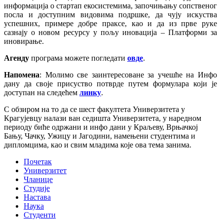
информација о стартап екосистемима, започињању сопственог
посла и доступним видовима подршке, да чују искуства
успешних, примере добре праксе, као и да из прве руке
сазнају о новом ресурсу у пољу иновација – Платформи за
иновирање.
Агенду
програма можете погледати
овде
.
Напомена
: Молимо све заинтересоване за учешће на Инфо
дану да своје присуство потврде путем формулара који је
доступан на следећем
линку
.
С обзиром на то да се шест факултета Универзитета у
Крагујевцу налази ван седишта Универзитета, у наредном
периоду биће одржани и инфо дани у Краљеву, Врњачкој
Бању, Чачку, Ужицу и Јагодини, намењени студентима и
дипломцима, као и свим младима које ова тема занима.
Почетак
Универзитет
Чланице
Студије
Настава
Наука
Студенти