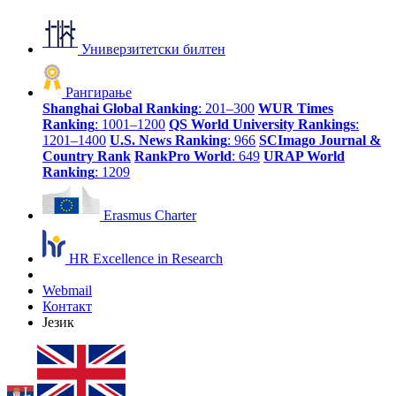
Универзитетски билтен
Рангирање
Shanghai Global Ranking
: 201–300
WUR Times
Ranking
: 1001–1200
QS World University Rankings
:
1201–1400
U.S. News Ranking
: 966
SCImago Journal &
Country Rank
RankPro World
: 649
URAP World
Ranking
: 1209
Erasmus Charter
HR Excellence in Research
Webmail
Контакт
Језик