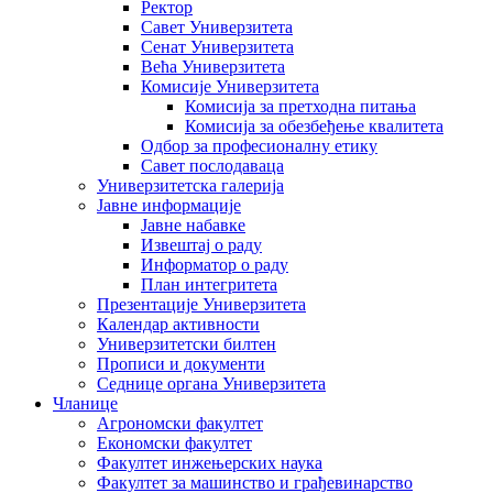
Ректор
Савет Универзитета
Сенат Универзитета
Већа Универзитета
Комисије Универзитета
Комисија за претходна питања
Комисија за обезбеђење квалитета
Одбор за професионалну етику
Савет послодаваца
Универзитетска галерија
Јавне информације
Јавне набавке
Извештај о раду
Информатор о раду
План интегритета
Презентације Универзитета
Календар активности
Универзитетски билтен
Прописи и документи
Седнице органа Универзитета
Чланице
Агрономски факултет
Економски факултет
Факултет инжењерских наука
Факултет за машинство и грађевинарство