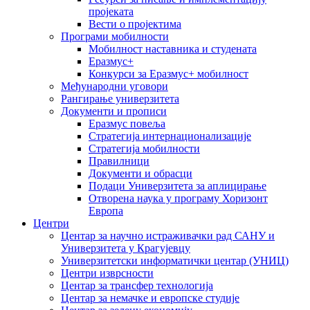
пројеката
Вести о пројектима
Програми мобилности
Мобилност наставника и студената
Еразмус+
Конкурси за Еразмус+ мобилност
Међународни уговори
Рангирање универзитета
Документи и прописи
Еразмус повеља
Стратегија интернационализације
Стратегија мобилности
Правилници
Документи и обрасци
Подаци Универзитета за аплицирање
Отворена наука у програму Хоризонт
Европа
Центри
Центар за научно истраживачки рад САНУ и
Универзитета у Крагујевцу
Универзитетски информатички центар (УНИЦ)
Центри изврсности
Центар за трансфер технологија
Центар за немачке и европске студије