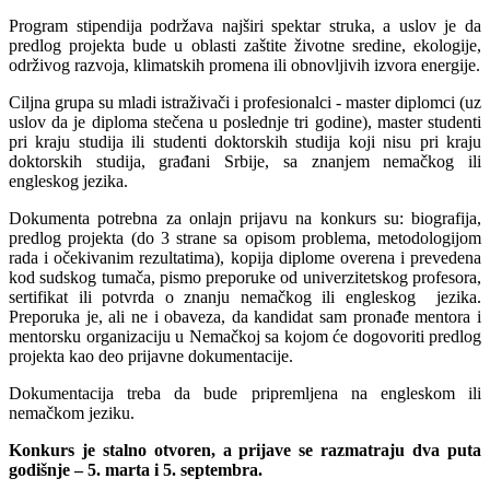
Program stipendija podržava najširi spektar struka, a uslov je da
predlog projekta bude u oblasti zaštite životne sredine, ekologije,
održivog razvoja, klimatskih promena ili obnovljivih izvora energije.
Ciljna grupa su mladi istraživači i profesionalci - master diplomci (uz
uslov da je diploma stečena u poslednje tri godine), master studenti
pri kraju studija ili studenti doktorskih studija koji nisu pri kraju
doktorskih studija, građani Srbije, sa znanjem nemačkog ili
engleskog jezika.
Dokumenta potrebna za onlajn prijavu na konkurs su: biografija,
predlog projekta (do 3 strane sa opisom problema, metodologijom
rada i očekivanim rezultatima), kopija diplome overena i prevedena
kod sudskog tumača, pismo preporuke od univerzitetskog profesora,
sertifikat ili potvrda o znanju nemačkog ili engleskog jezika.
Preporuka je, ali ne i obaveza, da kandidat sam pronađe mentora i
mentorsku organizaciju u Nemačkoj sa kojom će dogovoriti predlog
projekta kao deo prijavne dokumentacije.
Dokumentacija treba da bude pripremljena na engleskom ili
nemačkom jeziku.
Konkurs je sta
l
no otvoren, a prijave se
razmatraju
dva puta
godišnje – 5. marta i 5. septembra.