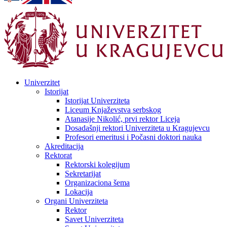
Univerzitet
Istorijat
Istorijat Univerziteta
Liceum Knjaževstva serbskog
Atanasije Nikolić, prvi rektor Liceja
Dosadašnji rektori Univerziteta u Kragujevcu
Profesori emeritusi i Počasni doktori nauka
Akreditacija
Rektorat
Rektorski kolegijum
Sekretarijat
Organizaciona šema
Lokacija
Organi Univerziteta
Rektor
Savet Univerziteta