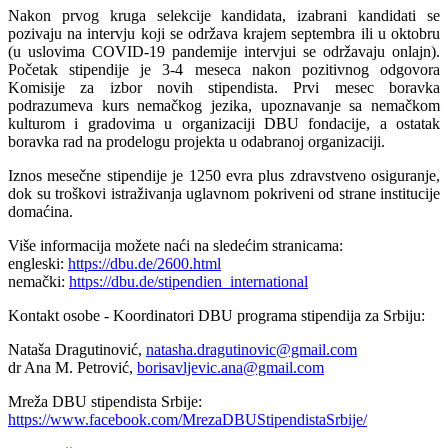
Nakon prvog kruga selekcije kandidata, izabrani kandidati se
pozivaju na intervju koji se održava krajem septembra ili u oktobru
(u uslovima COVID-19 pandemije intervjui se održavaju onlajn).
Početak stipendije je 3-4 meseca nakon pozitivnog odgovora
Komisije za izbor novih stipendista. Prvi mesec boravka
podrazumeva kurs nemačkog jezika, upoznavanje sa nemačkom
kulturom i gradovima u organizaciji DBU fondacije, a ostatak
boravka rad na prodelogu projekta u odabranoj organizaciji.
Iznos mesečne stipendije je 1250 evra plus zdravstveno osiguranje,
dok su troškovi istraživanja uglavnom pokriveni od strane institucije
domaćina.
Više informacija možete naći na sledećim stranicama:
engleski:
https://dbu.de/2600.html
nemački:
https://dbu.de/stipendien_international
Kontakt osobe - Koordinatori DBU programa stipendija za Srbiju:
Nataša Dragutinović,
natasha.dragutinovic@gmail.com
dr Ana M. Petrović,
borisavljevic.ana@gmail.com
Mreža DBU stipendista Srbije:
https://www.facebook.com/MrezaDBUStipendistaSrbije/