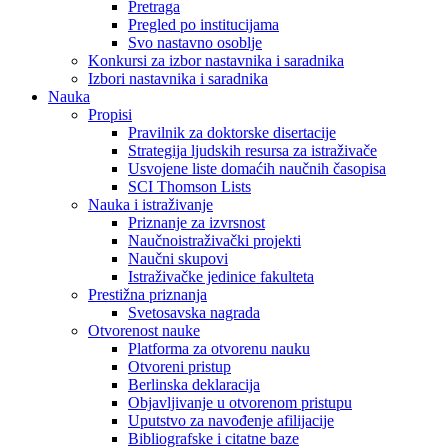
Pretraga
Pregled po institucijama
Svo nastavno osoblje
Konkursi za izbor nastavnika i saradnika
Izbori nastavnika i saradnika
Nauka
Propisi
Pravilnik za doktorske disertacije
Strategija ljudskih resursa za istraživače
Usvojene liste domaćih naučnih časopisa
SCI Thomson Lists
Nauka i istraživanje
Priznanje za izvrsnost
Naučnoistraživački projekti
Naučni skupovi
Istraživačke jedinice fakulteta
Prestižna priznanja
Svetosavska nagrada
Otvorenost nauke
Platforma za otvorenu nauku
Otvoreni pristup
Berlinska deklaracija
Objavljivanje u otvorenom pristupu
Uputstvo za navođenje afilijacije
Bibliografske i citatne baze