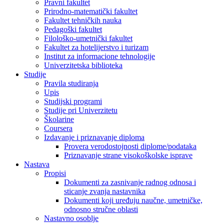
Pravni fakultet
Prirodno-matematički fakultet
Fakultet tehničkih nauka
Pedagoški fakultet
Filološko-umetnički fakultet
Fakultet za hotelijerstvo i turizam
Institut za informacione tehnologije
Univerzitetska biblioteka
Studije
Pravila studiranja
Upis
Studijski programi
Studije pri Univerzitetu
Školarine
Coursera
Izdavanje i priznavanje diploma
Provera verodostojnosti diplome/podataka
Priznavanje strane visokoškolske isprave
Nastava
Propisi
Dokumenti za zasnivanje radnog odnosa i
sticanje zvanja nastavnika
Dokumenti koji uređuju naučne, umetničke,
odnosno stručne oblasti
Nastavno osoblje