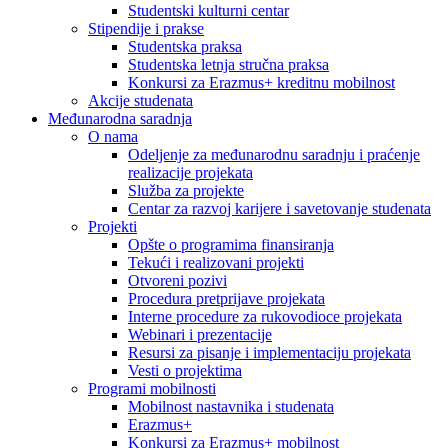
Studentski kulturni centar
Stipendije i prakse
Studentska praksa
Studentska letnja stručna praksa
Konkursi za Erazmus+ kreditnu mobilnost
Akcije studenata
Međunarodna saradnja
O nama
Odeljenje za međunarodnu saradnju i praćenje
realizacije projekata
Služba za projekte
Centar za razvoj karijere i savetovanje studenata
Projekti
Opšte o programima finansiranja
Tekući i realizovani projekti
Otvoreni pozivi
Procedura pretprijave projekata
Interne procedure za rukovodioce projekata
Webinari i prezentacije
Resursi za pisanje i implementaciju projekata
Vesti o projektima
Programi mobilnosti
Mobilnost nastavnika i studenata
Erazmus+
Konkursi za Erazmus+ mobilnost