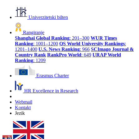
Univerzitetski bilten
Rangiranje
Shanghai Global Ranking
: 201–300
WUR Times
Ranking
: 1001–1200
QS World University Rankings
:
1201–1400
U.S. News Ranking
: 966
SCImago Journal &
Country Rank
RankPro World
: 649
URAP World
Ranking
: 1209
Erasmus Charter
HR Excellence in Research
Webmail
Kontakt
Jezik