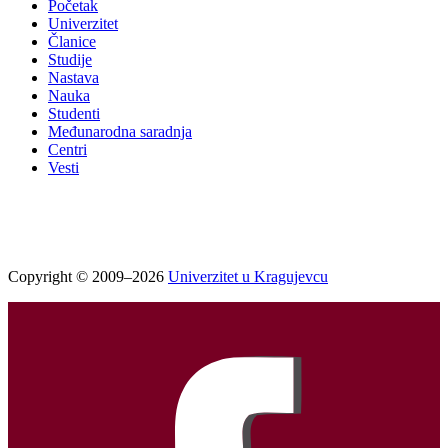
Početak
Univerzitet
Članice
Studije
Nastava
Nauka
Studenti
Međunarodna saradnja
Centri
Vesti
Copyright © 2009–2026
Univerzitet u Kragujevcu