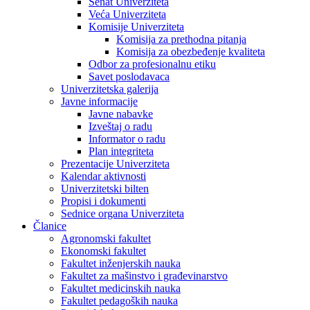
Senat Univerziteta
Veća Univerziteta
Komisije Univerziteta
Komisija za prethodna pitanja
Komisija za obezbeđenje kvaliteta
Odbor za profesionalnu etiku
Savet poslodavaca
Univerzitetska galerija
Javne informacije
Javne nabavke
Izveštaj o radu
Informator o radu
Plan integriteta
Prezentacije Univerziteta
Kalendar aktivnosti
Univerzitetski bilten
Propisi i dokumenti
Sednice organa Univerziteta
Članice
Agronomski fakultet
Ekonomski fakultet
Fakultet inženjerskih nauka
Fakultet za mašinstvo i građevinarstvo
Fakultet medicinskih nauka
Fakultet pedagoških nauka