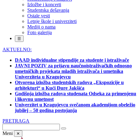
Izložbe i koncerti
Studentska dešavanja
Ostale vesti
Letnje škole i univerziteti
Mediji o nama
Foto galerija
☰
AKTUELNO:
DAAD individualne stipendije za studente i istraživače
JAVNI POZIV za prijavu naučnoistraživačkih odnosno
umetničkih projekata mladih istraživača i umetnika
Univerziteta u Kragujevcu
Otvorena izložba studentskih radova „Ekspozicije u
arhitekturi“ u Kući Đure Jakšića
Godišnja izložba radova studenata Odseka za primenjenu
i likovnu umetnost
Univerzitet u Kragujevcu svečanom akademijom obeležio
jubilej – 50 godina postojanja
PRETRAGA
Meni
✕