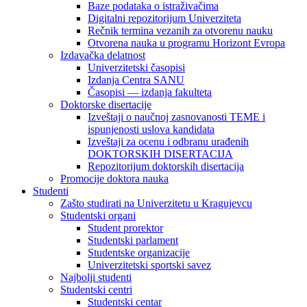
Baze podataka o istraživačima
Digitalni repozitorijum Univerziteta
Rečnik termina vezanih za otvorenu nauku
Otvorena nauka u programu Horizont Evropa
Izdavačka delatnost
Univerzitetski časopisi
Izdanja Centra SANU
Časopisi — izdanja fakulteta
Doktorske disertacije
Izveštaji o naučnoj zasnovanosti TEME i
ispunjenosti uslova kandidata
Izveštaji za ocenu i odbranu urađenih
DOKTORSKIH DISERTACIJA
Repozitorijum doktorskih disertacija
Promocije doktora nauka
Studenti
Zašto studirati na Univerzitetu u Kragujevcu
Studentski organi
Student prorektor
Studentski parlament
Studentske organizacije
Univerzitetski sportski savez
Najbolji studenti
Studentski centri
Studentski centar