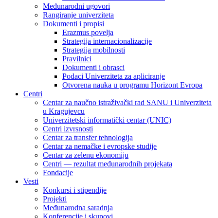
Međunarodni ugovori
Rangiranje univerziteta
Dokumenti i propisi
Erazmus povelja
Strategija internacionalizacije
Strategija mobilnosti
Pravilnici
Dokumenti i obrasci
Podaci Univerziteta za apliciranje
Otvorena nauka u programu Horizont Evropa
Centri
Centar za naučno istraživački rad SANU i Univerziteta
u Kragujevcu
Univerzitetski informatički centar (UNIC)
Centri izvrsnosti
Centar za transfer tehnologija
Centar za nemačke i evropske studije
Centar za zelenu ekonomiju
Centri — rezultat međunarodnih projekata
Fondacije
Vesti
Konkursi i stipendije
Projekti
Međunarodna saradnja
Konferencije i skupovi