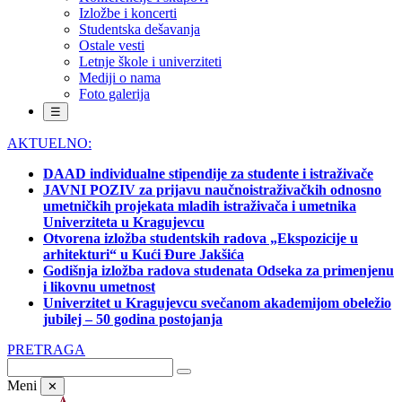
Izložbe i koncerti
Studentska dešavanja
Ostale vesti
Letnje škole i univerziteti
Mediji o nama
Foto galerija
☰
AKTUELNO:
DAAD individualne stipendije za studente i istraživače
JAVNI POZIV za prijavu naučnoistraživačkih odnosno
umetničkih projekata mladih istraživača i umetnika
Univerziteta u Kragujevcu
Otvorena izložba studentskih radova „Ekspozicije u
arhitekturi“ u Kući Đure Jakšića
Godišnja izložba radova studenata Odseka za primenjenu
i likovnu umetnost
Univerzitet u Kragujevcu svečanom akademijom obeležio
jubilej – 50 godina postojanja
PRETRAGA
Meni
✕