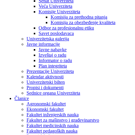
Senat Univerziteta
Veća Univerziteta
Komisije Univerziteta
Komisija za prethodna pitanja
Komisija za obezbeđenje kvaliteta
Odbor za profesionalnu etiku
Savet poslodavaca
Univerzitetska galerija
Javne informacije
Javne nabavke
Izveštaj o radu
Informator o radu
Plan integriteta
Prezentacije Univerziteta
Kalendar aktivnosti
Univerzitetski bilten
Propisi i dokumenti
Sednice organa Univerziteta
Članice
Agronomski fakultet
Ekonomski fakultet
Fakultet inženjerskih nauka
Fakultet za mašinstvo i građevinarstvo
Fakultet medicinskih nauka
Fakultet pedagoških nauka