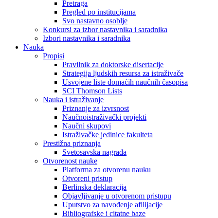
Pretraga
Pregled po institucijama
Svo nastavno osoblje
Konkursi za izbor nastavnika i saradnika
Izbori nastavnika i saradnika
Nauka
Propisi
Pravilnik za doktorske disertacije
Strategija ljudskih resursa za istraživače
Usvojene liste domaćih naučnih časopisa
SCI Thomson Lists
Nauka i istraživanje
Priznanje za izvrsnost
Naučnoistraživački projekti
Naučni skupovi
Istraživačke jedinice fakulteta
Prestižna priznanja
Svetosavska nagrada
Otvorenost nauke
Platforma za otvorenu nauku
Otvoreni pristup
Berlinska deklaracija
Objavljivanje u otvorenom pristupu
Uputstvo za navođenje afilijacije
Bibliografske i citatne baze