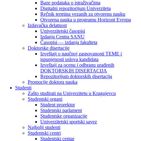
Baze podataka o istraživačima
Digitalni repozitorijum Univerziteta
Rečnik termina vezanih za otvorenu nauku
Otvorena nauka u programu Horizont Evropa
Izdavačka delatnost
Univerzitetski časopisi
Izdanja Centra SANU
Časopisi — izdanja fakulteta
Doktorske disertacije
Izveštaji o naučnoj zasnovanosti TEME i
ispunjenosti uslova kandidata
Izveštaji za ocenu i odbranu urađenih
DOKTORSKIH DISERTACIJA
Repozitorijum doktorskih disertacija
Promocije doktora nauka
Studenti
Zašto studirati na Univerzitetu u Kragujevcu
Studentski organi
Student prorektor
Studentski parlament
Studentske organizacije
Univerzitetski sportski savez
Najbolji studenti
Studentski centri
Studentski centar