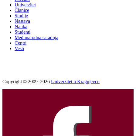
Univerzitet
Članice
Studije
Nastava
Nauka
Studenti
Međunarodna saradnja
Centri
Vesti
Copyright © 2009–2026
Univerzitet u Kragujevcu