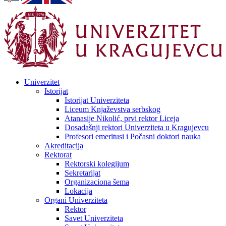
Univerzitet
Istorijat
Istorijat Univerziteta
Liceum Knjaževstva serbskog
Atanasije Nikolić, prvi rektor Liceja
Dosadašnji rektori Univerziteta u Kragujevcu
Profesori emeritusi i Počasni doktori nauka
Akreditacija
Rektorat
Rektorski kolegijum
Sekretarijat
Organizaciona šema
Lokacija
Organi Univerziteta
Rektor
Savet Univerziteta