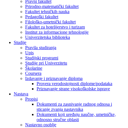
Pravni fakultet
Prirodno-matematički fakultet
Fakultet tehničkih nauka
Pedagoški fakultet
Filološko-umetnički fakultet
Fakultet za hotelijerstvo i turizam
Institut za informacione tehnologije
Univerzitetska biblioteka
Studije
Pravila studiranja
Upis
Studijski programi
Studije pri Univerzitetu
Školarine
Coursera
Izdavanje i priznavanje diploma
Provera verodostojnosti diplome/podataka
Priznavanje strane visokoškolske isprave
Nastava
Propisi
Dokumenti za zasnivanje radnog odnosa i
sticanje zvanja nastavnika
Dokumenti koji uređuju naučne, umetničke,
odnosno stručne oblasti
Nastavno osoblje