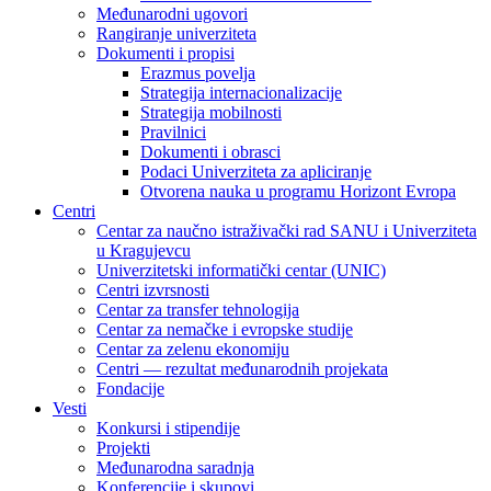
Međunarodni ugovori
Rangiranje univerziteta
Dokumenti i propisi
Erazmus povelja
Strategija internacionalizacije
Strategija mobilnosti
Pravilnici
Dokumenti i obrasci
Podaci Univerziteta za apliciranje
Otvorena nauka u programu Horizont Evropa
Centri
Centar za naučno istraživački rad SANU i Univerziteta
u Kragujevcu
Univerzitetski informatički centar (UNIC)
Centri izvrsnosti
Centar za transfer tehnologija
Centar za nemačke i evropske studije
Centar za zelenu ekonomiju
Centri — rezultat međunarodnih projekata
Fondacije
Vesti
Konkursi i stipendije
Projekti
Međunarodna saradnja
Konferencije i skupovi