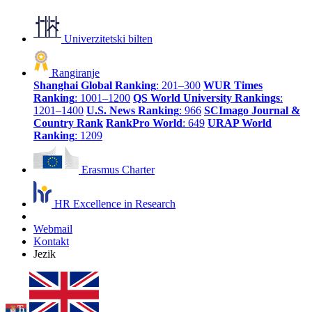
Univerzitetski bilten
Rangiranje
Shanghai Global Ranking
: 201–300
WUR Times
Ranking
: 1001–1200
QS World University Rankings
:
1201–1400
U.S. News Ranking
: 966
SCImago Journal &
Country Rank
RankPro World
: 649
URAP World
Ranking
: 1209
Erasmus Charter
HR Excellence in Research
Webmail
Kontakt
Jezik