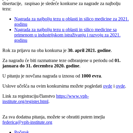
disertacije, raspisao je sledeće konkurse za nagrade za najbolju
tezu:
Nagrada za najbolju tezu u oblasti in silico medicine za 2021.
godinu
Nagrada za najbolju tezu u oblasti in silico medicine sa
primenom u industrijskom istraživanju i razvoju za 2021.
godinu
Rok za prijavu na oba konkursa je
30. april 2021. godine
.
Za nagradu će biti razmatrane teze odbranjene u periodu od
01.
januara do 31. decembra 2020. godine
.
U pitanju je novčana nagrada u iznosu od
1000 evra
.
Uslove učešća na ovim konkursima možete pogledati
ovde
i
ovde
.
Link za registraciju/članstvo
https://www.vph-
institute.org/register.html
.
Za sva dodatna pitanja, možete se obratiti putem imejla
federica@vph-institute.org
Početak