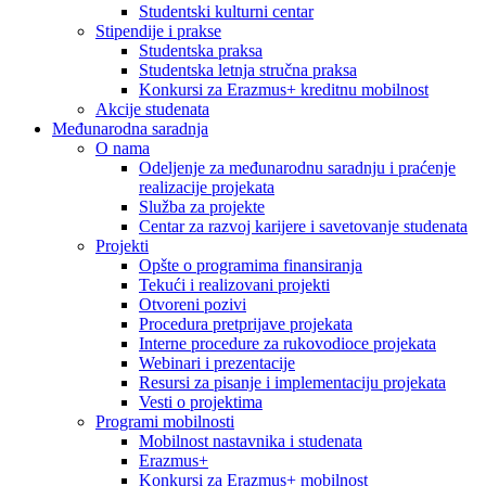
Studentski kulturni centar
Stipendije i prakse
Studentska praksa
Studentska letnja stručna praksa
Konkursi za Erazmus+ kreditnu mobilnost
Akcije studenata
Međunarodna saradnja
O nama
Odeljenje za međunarodnu saradnju i praćenje
realizacije projekata
Služba za projekte
Centar za razvoj karijere i savetovanje studenata
Projekti
Opšte o programima finansiranja
Tekući i realizovani projekti
Otvoreni pozivi
Procedura pretprijave projekata
Interne procedure za rukovodioce projekata
Webinari i prezentacije
Resursi za pisanje i implementaciju projekata
Vesti o projektima
Programi mobilnosti
Mobilnost nastavnika i studenata
Erazmus+
Konkursi za Erazmus+ mobilnost